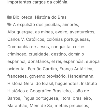
importantes cargos da colônia.
Categorias
Biblioteca
,
História do Brasil
Tags
A expulsão dos jesuítas
,
aimorés
,
Albuquerque
,
as minas
,
aveiro
,
aventureiros
,
Carlos V
,
Católicos
,
colônias portuguesas
,
Companhia de Jesus
,
conquista
,
cortes
,
criminoso
,
crueldade
,
destino
,
domínio
espanhol
,
donatários
,
el rei
,
espanhóis
,
europa
ocidental
,
Fernão Cardim
,
França Antártica
,
franceses
,
governo provisório
,
Handelmann
,
História Geral do Brasil
,
huguenotes
,
Instituto
Histórico e Geográfico Brasileiro
,
João de
Barros
,
língua portuguesa
,
litoral brasileiro
,
Maranhão
,
Mem de Sá
,
metais preciosos
,