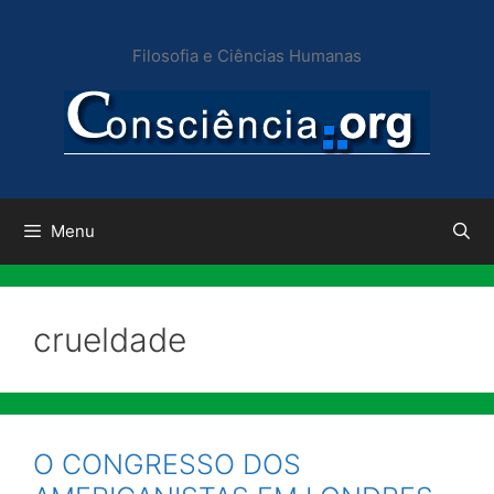
Pular
para
Filosofia e Ciências Humanas
o
conteúdo
Menu
crueldade
O CONGRESSO DOS