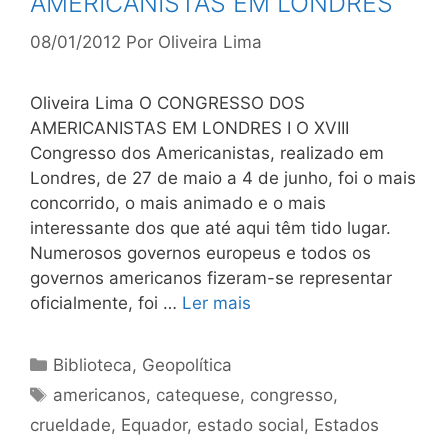
AMERICANISTAS EM LONDRES
08/01/2012
Por
Oliveira Lima
Oliveira Lima O CONGRESSO DOS
AMERICANISTAS EM LONDRES I O XVIII
Congresso dos Americanistas, realizado em
Londres, de 27 de maio a 4 de junho, foi o mais
concorrido, o mais animado e o mais
interessante dos que até aqui têm tido lugar.
Numerosos governos europeus e todos os
governos americanos fizeram-se representar
oficialmente, foi …
Ler mais
Categorias
Biblioteca
,
Geopolítica
Tags
americanos
,
catequese
,
congresso
,
crueldade
,
Equador
,
estado social
,
Estados