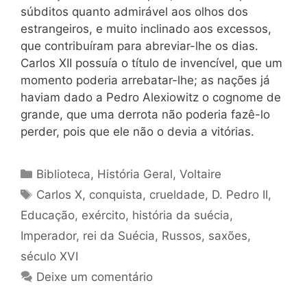
súbditos quanto admirável aos olhos dos
estrangeiros, e muito inclinado aos excessos,
que contribuíram para abreviar-lhe os dias.
Carlos XII possuía o título de invencível, que um
momento poderia arrebatar-lhe; as nações já
haviam dado a Pedro Alexiowitz o cognome de
grande, que uma derrota não poderia fazê-lo
perder, pois que ele não o devia a vitórias.
Categorias
Biblioteca
,
História Geral
,
Voltaire
Tags
Carlos X
,
conquista
,
crueldade
,
D. Pedro II
,
Educação
,
exército
,
história da suécia
,
Imperador
,
rei da Suécia
,
Russos
,
saxões
,
século XVI
Deixe um comentário