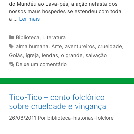
do Mundéu ao Lava-pés, a ação nefasta dos
nossos maus hóspedes se estendeu com toda
a …
Ler mais
Categorias
Biblioteca
,
Literatura
Tags
alma humana
,
Arte
,
aventureiros
,
crueldade
,
Goiás
,
igreja
,
lendas
,
o grande
,
salvação
Deixe um comentário
Tico-Tico – conto folclórico
sobre crueldade e vingança
26/08/2011
Por
biblioteca-historias-folclore