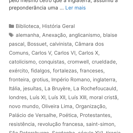
pelo mesmo cetro que a Inglaterra, assumiu a
preponderância uma …
Ler mais
Categorias
Biblioteca
,
História Geral
Tags
alemanha
,
Anexação
,
anglicanismo
,
blaise
pascal
,
Bossuet
,
calvinista
,
Câmara dos
Comuns
,
Carlos V
,
Carlos VI
,
Carlos X
,
catolicismo
,
conquistas
,
cromwell
,
crueldade
,
exército
,
fidalgos
,
fortalezas
,
franceses
,
fronteira
,
grotius
,
Império Romano
,
inglaterra
,
Itália
,
jesuítas
,
La Bruyère
,
La Rochefoucauld
,
londres
,
Luís XI
,
Luís XII
,
Luís XIII
,
moral cristã
,
novo mundo
,
Oliveira Lima
,
Organização
,
Palácio de Versalhe
,
Poética
,
Protestantes
,
resistência
,
revolução francesa
,
saint-simon
,