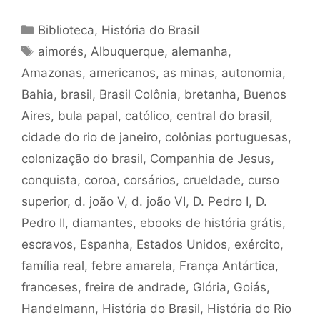
Categorias
Biblioteca
,
História do Brasil
Tags
aimorés
,
Albuquerque
,
alemanha
,
Amazonas
,
americanos
,
as minas
,
autonomia
,
Bahia
,
brasil
,
Brasil Colônia
,
bretanha
,
Buenos
Aires
,
bula papal
,
católico
,
central do brasil
,
cidade do rio de janeiro
,
colônias portuguesas
,
colonização do brasil
,
Companhia de Jesus
,
conquista
,
coroa
,
corsários
,
crueldade
,
curso
superior
,
d. joão V
,
d. joão VI
,
D. Pedro I
,
D.
Pedro II
,
diamantes
,
ebooks de história grátis
,
escravos
,
Espanha
,
Estados Unidos
,
exército
,
família real
,
febre amarela
,
França Antártica
,
franceses
,
freire de andrade
,
Glória
,
Goiás
,
Handelmann
,
História do Brasil
,
História do Rio