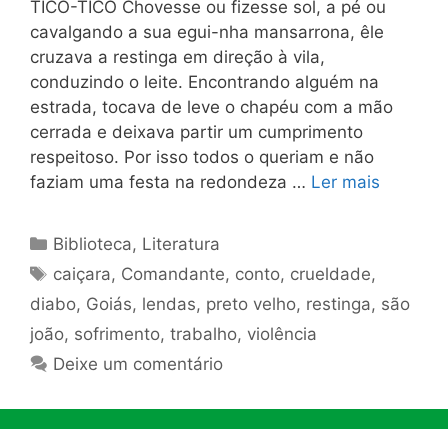
TICO-TICO Chovesse ou fizesse sol, a pé ou
cavalgando a sua egui-nha mansarrona, êle
cruzava a restinga em direção à vila,
conduzindo o leite. Encontrando alguém na
estrada, tocava de leve o chapéu com a mão
cerrada e deixava partir um cumprimento
respeitoso. Por isso todos o queriam e não
faziam uma festa na redondeza …
Ler mais
Categorias
Biblioteca
,
Literatura
Tags
caiçara
,
Comandante
,
conto
,
crueldade
,
diabo
,
Goiás
,
lendas
,
preto velho
,
restinga
,
são
joão
,
sofrimento
,
trabalho
,
violência
Deixe um comentário