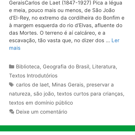
GeraisCarlos de Laet (1847-1927) Pica a légua
e meia, pouco mais ou menos, de São João
d’El-Rey, no extremo da cordilheira do Bonfim e
à margem es­querda do rio d’Elvas, afluente do
das Mortes. O terreno é aí calcáreo, e a
escavação, tão vasta que, no di­zer dos …
Ler
mais
Categorias
Biblioteca
,
Geografia do Brasil
,
Literatura
,
Textos Introdutórios
Tags
carlos de laet
,
Minas Gerais
,
preservar a
natureza
,
são joão
,
textos curtos para crianças
,
textos em domínio público
Deixe um comentário