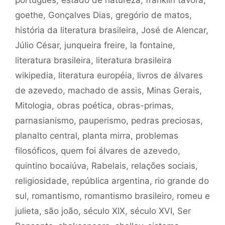
portugues
,
estado de natureza
,
franklin távora
,
goethe
,
Gonçalves Dias
,
gregório de matos
,
história da literatura brasileira
,
José de Alencar
,
Júlio César
,
junqueira freire
,
la fontaine
,
literatura brasileira
,
literatura brasileira
wikipedia
,
literatura européia
,
livros de álvares
de azevedo
,
machado de assis
,
Minas Gerais
,
Mitologia
,
obras poética
,
obras-primas
,
parnasianismo
,
pauperismo
,
pedras preciosas
,
planalto central
,
planta mirra
,
problemas
filosóficos
,
quem foi álvares de azevedo
,
quintino bocaiúva
,
Rabelais
,
relações sociais
,
religiosidade
,
república argentina
,
rio grande do
sul
,
romantismo
,
romantismo brasileiro
,
romeu e
julieta
,
são joão
,
século XIX
,
século XVI
,
Ser