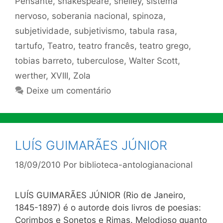
Pensante
,
shakespeare
,
shelley
,
sistema
nervoso
,
soberania nacional
,
spinoza
,
subjetividade
,
subjetivismo
,
tabula rasa
,
tartufo
,
Teatro
,
teatro francês
,
teatro grego
,
tobias barreto
,
tuberculose
,
Walter Scott
,
werther
,
XVIII
,
Zola
Deixe um comentário
LUÍS GUIMARÃES JÚNIOR
18/09/2010
Por
biblioteca-antologianacional
LUÍS GUIMARÃES JÚNIOR (Rio de Janeiro,
1845-1897) é o autorde dois livros de poesias:
Corimbos e Sonetos e Rimas. Melodioso quanto