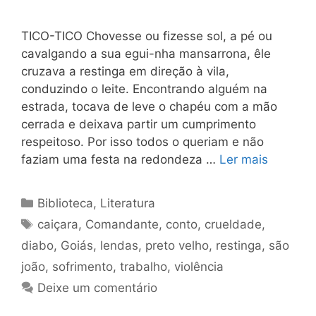
TICO-TICO Chovesse ou fizesse sol, a pé ou
cavalgando a sua egui-nha mansarrona, êle
cruzava a restinga em direção à vila,
conduzindo o leite. Encontrando alguém na
estrada, tocava de leve o chapéu com a mão
cerrada e deixava partir um cumprimento
respeitoso. Por isso todos o queriam e não
faziam uma festa na redondeza …
Ler mais
Categorias
Biblioteca
,
Literatura
Tags
caiçara
,
Comandante
,
conto
,
crueldade
,
diabo
,
Goiás
,
lendas
,
preto velho
,
restinga
,
são
joão
,
sofrimento
,
trabalho
,
violência
Deixe um comentário