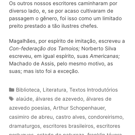
Os outros nossos escritores caminharam por
diverso lado, e, se por acaso cultivaram de
passagem o gênero, foi isso como um limitado
preito prestado a tão ilustres chefes.
Magalhães, por espírito de imitação, escreveu a
Con-federação dos Tamoios;
Norberto Silva
escreveu, em igual espírito, suas
Americanas;
Machado de Assis, pelo mesmo motivo, as
suas; mas isto foi a exceção.
Categorias
Biblioteca
,
Literatura
,
Textos Introdutórios
Tags
alaúde
,
álvares de azevedo
,
álvares de
azevedo poesias
,
Arthur Schopenhauer
,
casimiro de abreu
,
castro alves
,
condoreirismo
,
dramaturgos
,
escritores brasileiros
,
escritores