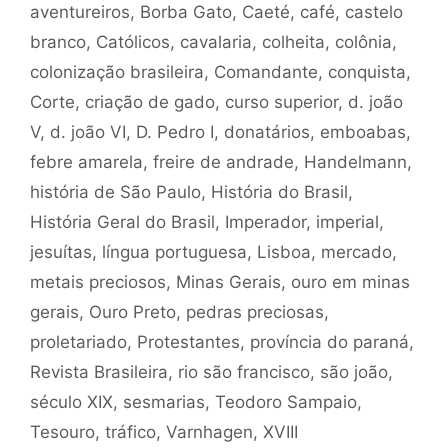
aventureiros
,
Borba Gato
,
Caeté
,
café
,
castelo
branco
,
Católicos
,
cavalaria
,
colheita
,
colônia
,
colonização brasileira
,
Comandante
,
conquista
,
Corte
,
criação de gado
,
curso superior
,
d. joão
V
,
d. joão VI
,
D. Pedro I
,
donatários
,
emboabas
,
febre amarela
,
freire de andrade
,
Handelmann
,
história de São Paulo
,
História do Brasil
,
História Geral do Brasil
,
Imperador
,
imperial
,
jesuítas
,
língua portuguesa
,
Lisboa
,
mercado
,
metais preciosos
,
Minas Gerais
,
ouro em minas
gerais
,
Ouro Preto
,
pedras preciosas
,
proletariado
,
Protestantes
,
província do paraná
,
Revista Brasileira
,
rio são francisco
,
são joão
,
século XIX
,
sesmarias
,
Teodoro Sampaio
,
Tesouro
,
tráfico
,
Varnhagen
,
XVIII