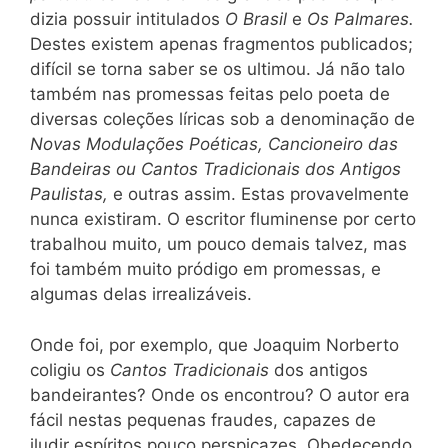
dizia possuir intitulados
O Brasil
e
Os Palmares.
Destes existem apenas fragmentos publicados;
difícil se torna saber se os ultimou. Já não talo
também nas promessas feitas pelo poeta de
diversas coleções líricas sob a denominação de
Novas Modulações Poéticas, Cancioneiro das
Bandeiras ou Cantos Tradicio
nais
dos Antigos
Paulistas,
e outras assim. Estas provavelmente
nunca existiram. O escritor fluminense por certo
trabalhou muito, um pouco demais talvez, mas
foi também muito pródigo em promessas, e
algumas delas irrealizáveis.
Onde foi, por exemplo, que Joaquim Norberto
coligiu os
Cantos Tradicionais
dos antigos
bandeirantes? Onde os encontrou? O autor era
fácil nestas pequenas fraudes, capazes de
iludir espíritos pouco perspicazes. Obedecendo