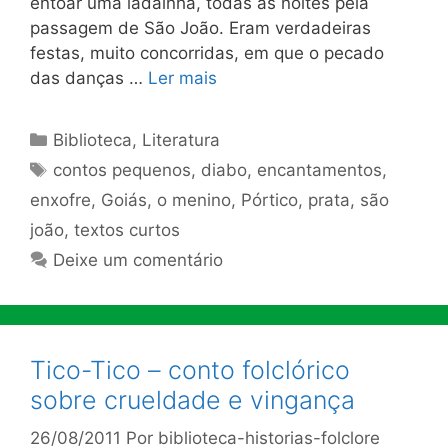
entoar uma ladainha, todas as noites pela
passagem de São João. Eram verdadeiras
festas, muito concorridas, em que o pecado
das danças …
Ler mais
Categorias
Biblioteca
,
Literatura
Tags
contos pequenos
,
diabo
,
encantamentos
,
enxofre
,
Goiás
,
o menino
,
Pórtico
,
prata
,
são
joão
,
textos curtos
Deixe um comentário
Tico-Tico – conto folclórico
sobre crueldade e vingança
26/08/2011
Por
biblioteca-historias-folclore