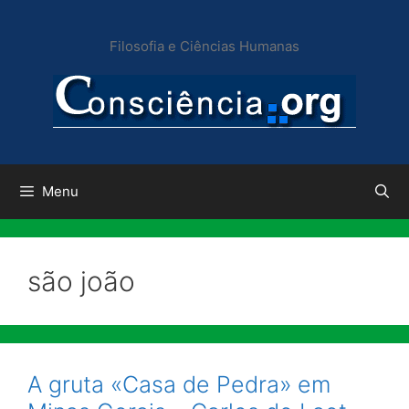
Pular
para
Filosofia e Ciências Humanas
o
conteúdo
Menu
são joão
A gruta «Casa de Pedra» em