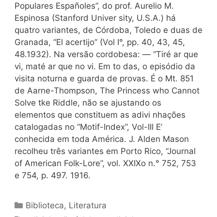
Populares Españoles”, do prof. Aurelio M.
Espinosa (Stanford Univer sity, U.S.A.) há
quatro variantes, de Córdoba, Toledo e duas de
Granada, “El acertijo” (Vol I°, pp. 40, 43, 45,
48.1932). Na versão cordobesa: — “Tiré ar que
vi, maté ar que no vi. Em to das, o episódio da
visita noturna e guarda de provas. É o Mt. 851
de Aarne-Thompson, The Princess who Cannot
Solve tke Riddle, não se ajustando os
elementos que constituem as adivi nhações
catalogadas no “Motif-Index”, Vol-III E’
conhecida em toda América. J. Alden Mason
recolheu três variantes em Porto Rico, “Journal
of American Folk-Lore”, vol. XXIXo n.° 752, 753
e 754, p. 497. 1916.
Categorias
Biblioteca
,
Literatura