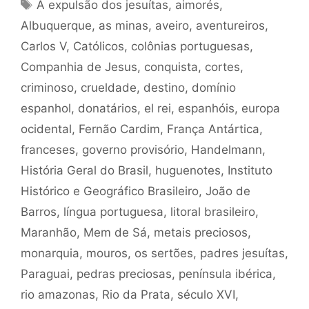
Tags
A expulsão dos jesuítas
,
aimorés
,
Albuquerque
,
as minas
,
aveiro
,
aventureiros
,
Carlos V
,
Católicos
,
colônias portuguesas
,
Companhia de Jesus
,
conquista
,
cortes
,
criminoso
,
crueldade
,
destino
,
domínio
espanhol
,
donatários
,
el rei
,
espanhóis
,
europa
ocidental
,
Fernão Cardim
,
França Antártica
,
franceses
,
governo provisório
,
Handelmann
,
História Geral do Brasil
,
huguenotes
,
Instituto
Histórico e Geográfico Brasileiro
,
João de
Barros
,
língua portuguesa
,
litoral brasileiro
,
Maranhão
,
Mem de Sá
,
metais preciosos
,
monarquia
,
mouros
,
os sertões
,
padres jesuítas
,
Paraguai
,
pedras preciosas
,
península ibérica
,
rio amazonas
,
Rio da Prata
,
século XVI
,