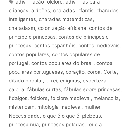
Tags
adivinhação folclore
,
adivinhas para
crianças
,
aldeões
,
charadas infantis
,
charadas
inteligentes
,
charadas matemáticas
,
charadasm
,
colonização africana
,
contos de
príncipe e princesas
,
contos de príncipes e
princesas
,
contos espanhóis
,
contos medievais
,
contos populares
,
contos populares de
portugal
,
contos populares do brasil
,
contos
populares portugueses
,
coração
,
coroa
,
Corte
,
ditado popular
,
el rei
,
enigmas
,
esperteza
caipira
,
fábulas curtas
,
fábulas sobre princesas
,
fidalgos
,
folclore
,
folclore medieval
,
melancolia
,
misteriosm
,
mitologia medieval
,
mulher
,
Necessidade
,
o que é o que é
,
plebeus
,
princesa nua
,
princesas peladas
,
rei e a