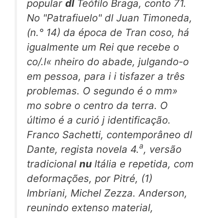
popular
dl
Teófilo Braga, conto 71.
No "Patrafiuelo" dl Juan Timoneda,
(n.° 14) da época de Tran coso, há
igualmente um Rei que recebe o
co/.l« nheiro do abade, julgando-o
em pessoa, para i i tisfazer a três
problemas. O segundo é o mm»
mo sobre o centro da terra. O
último é a curió j identificação.
Franco Sachetti, contemporâneo dl
a
Dante, regista novela 4.
, versão
tradicional
nu
Itália e repetida, com
deformações, por Pitré, (1)
Imbriani, Michel Zezza. Anderson,
reunindo extenso material,