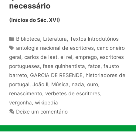
necessário
(Inícios do Séc. XVI)
Categorias
Biblioteca
,
Literatura
,
Textos Introdutórios
Tags
antologia nacional de escritores
,
cancioneiro
geral
,
carlos de laet
,
el rei
,
emprego
,
escritores
portugueses
,
fase quinhentista
,
fatos
,
fausto
barreto
,
GARCIA DE RESENDE
,
historiadores de
portugal
,
João II
,
Música
,
nada
,
ouro
,
renascimento
,
verbetes de escritores
,
vergonha
,
wikipedia
Deixe um comentário