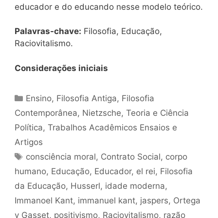
educador e do educando nesse modelo teórico.
Palavras-chave:
Filosofia, Educação,
Raciovitalismo.
Considerações iniciais
Categorias
Ensino
,
Filosofia Antiga
,
Filosofia
Contemporânea
,
Nietzsche
,
Teoria e Ciência
Política
,
Trabalhos Acadêmicos Ensaios e
Artigos
Tags
consciência moral
,
Contrato Social
,
corpo
humano
,
Educação
,
Educador
,
el rei
,
Filosofia
da Educação
,
Husserl
,
idade moderna
,
Immanoel Kant
,
immanuel kant
,
jaspers
,
Ortega
y Gasset
,
positivismo
,
Raciovitalismo
,
razão