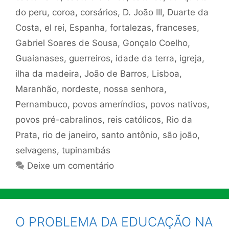
do peru
,
coroa
,
corsários
,
D. João III
,
Duarte da
Costa
,
el rei
,
Espanha
,
fortalezas
,
franceses
,
Gabriel Soares de Sousa
,
Gonçalo Coelho
,
Guaianases
,
guerreiros
,
idade da terra
,
igreja
,
ilha da madeira
,
João de Barros
,
Lisboa
,
Maranhão
,
nordeste
,
nossa senhora
,
Pernambuco
,
povos ameríndios
,
povos nativos
,
povos pré-cabralinos
,
reis católicos
,
Rio da
Prata
,
rio de janeiro
,
santo antônio
,
são joão
,
selvagens
,
tupinambás
Deixe um comentário
O PROBLEMA DA EDUCAÇÃO NA