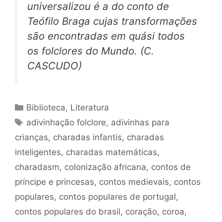
universalizou é a do conto de
Teófilo Braga cujas transformações
são encontradas em quási todos
os folclores do Mundo. (C.
CASCUDO)
Categorias
Biblioteca
,
Literatura
Tags
adivinhação folclore
,
adivinhas para
crianças
,
charadas infantis
,
charadas
inteligentes
,
charadas matemáticas
,
charadasm
,
colonização africana
,
contos de
príncipe e princesas
,
contos medievais
,
contos
populares
,
contos populares de portugal
,
contos populares do brasil
,
coração
,
coroa
,