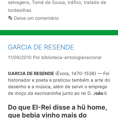
selvagens
,
Tomé de Sousa
,
tráfico
,
tratado de
tordesilhas
Deixe um comentário
GARCIA DE RESENDE
11/09/2010
Por
biblioteca-antologianacional
GARCIA DE RESENDE
(Évora, 1470-1536) — Foi
historiador e poeta e praticou também a arte do
desenho e a música, além de servir o emprego
de
moço da escrivaninha
junto ao rei D. J
oão
II.
Do que EI-Rei disse a hü home,
que bebia vinho mais do