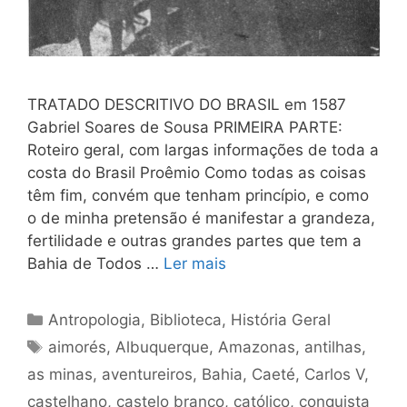
TRATADO DESCRITIVO DO BRASIL em 1587
Gabriel Soares de Sousa PRIMEIRA PARTE:
Roteiro geral, com largas informações de toda a
costa do Brasil Proêmio Como todas as coisas
têm fim, convém que tenham princípio, e como
o de minha pretensão é manifestar a grandeza,
fertilidade e outras grandes partes que tem a
Bahia de Todos …
Ler mais
Categorias
Antropologia
,
Biblioteca
,
História Geral
Tags
aimorés
,
Albuquerque
,
Amazonas
,
antilhas
,
as minas
,
aventureiros
,
Bahia
,
Caeté
,
Carlos V
,
castelhano
,
castelo branco
,
católico
,
conquista