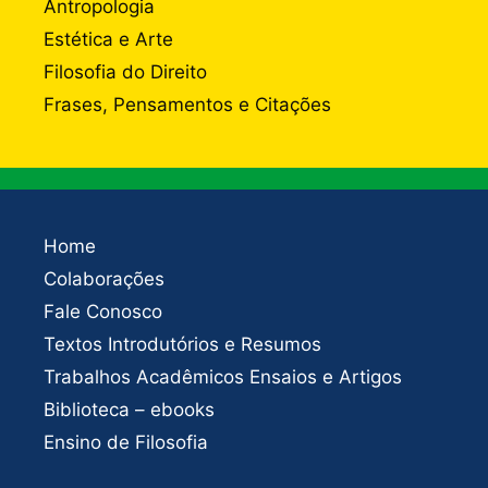
Antropologia
Estética e Arte
Filosofia do Direito
Frases, Pensamentos e Citações
Home
Colaborações
Fale Conosco
Textos Introdutórios e Resumos
Trabalhos Acadêmicos Ensaios e Artigos
Biblioteca – ebooks
Ensino de Filosofia