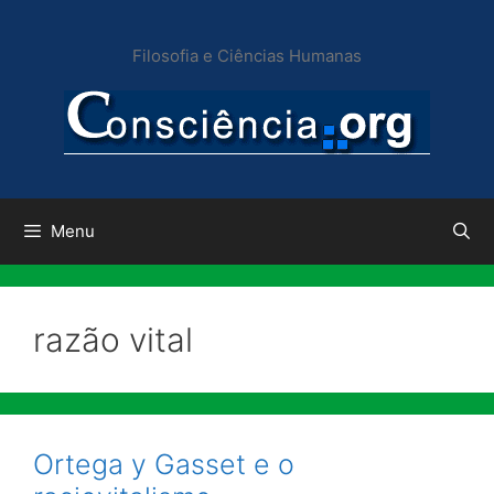
Pular
para
Filosofia e Ciências Humanas
o
conteúdo
Menu
razão vital
Ortega y Gasset e o