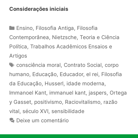
Considerações iniciais
Categorias
Ensino
,
Filosofia Antiga
,
Filosofia
Contemporânea
,
Nietzsche
,
Teoria e Ciência
Política
,
Trabalhos Acadêmicos Ensaios e
Artigos
Tags
consciência moral
,
Contrato Social
,
corpo
humano
,
Educação
,
Educador
,
el rei
,
Filosofia
da Educação
,
Husserl
,
idade moderna
,
Immanoel Kant
,
immanuel kant
,
jaspers
,
Ortega
y Gasset
,
positivismo
,
Raciovitalismo
,
razão
vital
,
século XVI
,
sensibilidade
Deixe um comentário