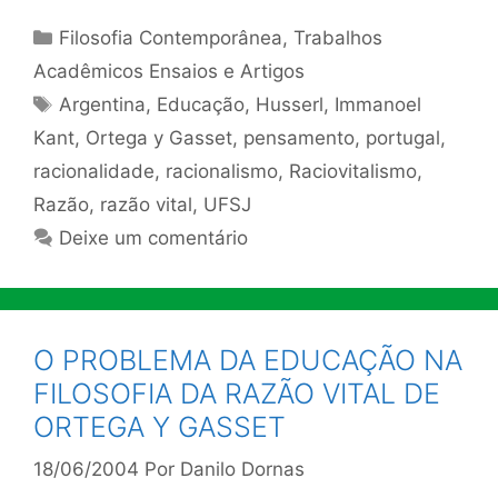
Categorias
Filosofia Contemporânea
,
Trabalhos
Acadêmicos Ensaios e Artigos
Tags
Argentina
,
Educação
,
Husserl
,
Immanoel
Kant
,
Ortega y Gasset
,
pensamento
,
portugal
,
racionalidade
,
racionalismo
,
Raciovitalismo
,
Razão
,
razão vital
,
UFSJ
Deixe um comentário
O PROBLEMA DA EDUCAÇÃO NA
FILOSOFIA DA RAZÃO VITAL DE
ORTEGA Y GASSET
18/06/2004
Por
Danilo Dornas