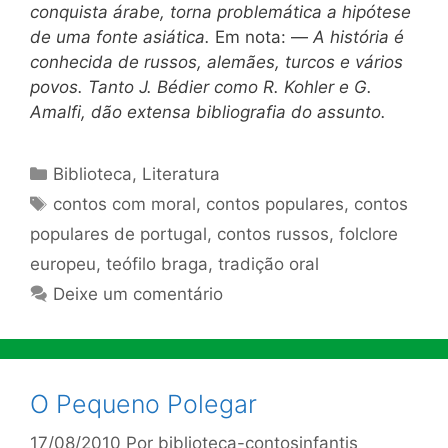
conquista árabe, torna problemática a hipótese
de uma fonte asiática.
Em nota: —
A história é
conhecida de russos, alemães, turcos e vários
povos. Tanto J. Bédier como R. Kohler e G.
Amalfi, dão extensa bibliografia do assunto.
Categorias
Biblioteca
,
Literatura
Tags
contos com moral
,
contos populares
,
contos
populares de portugal
,
contos russos
,
folclore
europeu
,
teófilo braga
,
tradição oral
Deixe um comentário
O Pequeno Polegar
17/08/2010
Por
biblioteca-contosinfantis