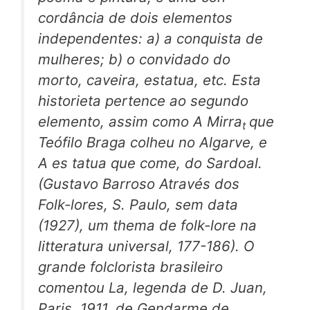
cordância de dois elementos
independentes: a) a conquista de
mulheres; b) o convidado do
morto, caveira, estatua, etc. Esta
historieta pertence ao segundo
elemento, assim como
A Mirra
que
t
Teófilo Braga colheu no Algarve, e
A es tatua que come,
do Sardoal.
(Gustavo Barroso
Através dos
Folk-lores,
S. Paulo, sem data
(1927),
um thema de folk-lore na
litteratura universal,
177-186). O
grande folclorista brasileiro
comentou La,
legenda de D. Juan,
Paris, 1911, de Gendarme de