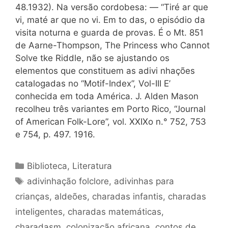
48.1932). Na versão cordobesa: — “Tiré ar que
vi, maté ar que no vi. Em to das, o episódio da
visita noturna e guarda de provas. É o Mt. 851
de Aarne-Thompson, The Princess who Cannot
Solve tke Riddle, não se ajustando os
elementos que constituem as adivi nhações
catalogadas no “Motif-Index”, Vol-III E’
conhecida em toda América. J. Alden Mason
recolheu três variantes em Porto Rico, “Journal
of American Folk-Lore”, vol. XXIXo n.° 752, 753
e 754, p. 497. 1916.
Categorias
Biblioteca
,
Literatura
Tags
adivinhação folclore
,
adivinhas para
crianças
,
aldeões
,
charadas infantis
,
charadas
inteligentes
,
charadas matemáticas
,
charadasm
,
colonização africana
,
contos de