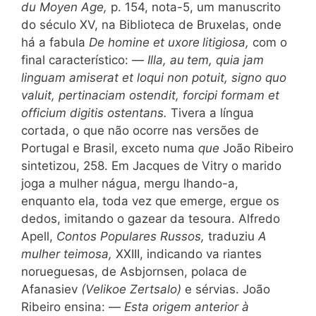
du Moyen Age,
p. 154, nota-5, um manuscrito
do século XV, na Biblioteca de Bruxelas, onde
há a fabula
De homine et
uxore
litigiosa,
com o
final característico: —
Illa,
au
tem, quia jam
linguam amiserat et loqui non potuit, signo quo
valuit, pertinaciam ostendit, forcipi formam et
officium digitis ostentans.
Tivera a língua
cortada, o que não ocorre nas versões de
Portugal e Brasil, exceto numa
que
João Ribeiro
sintetizou, 258. Em Jacques de Vitry o marido
joga a mulher nágua, mergu lhando-a,
enquanto ela, toda vez que emerge, ergue os
dedos, imitando o gazear da tesoura. Alfredo
Apell,
Contos Populares Russos,
traduziu
A
mulher teimosa,
XXIII, indicando va riantes
norueguesas, de Asbjornsen, polaca de
Afanasiev
(Velikoe Zertsalo)
e sérvias. João
Ribeiro ensina: —
Esta origem anterior à