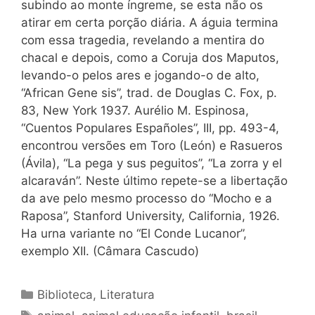
subindo ao monte íngreme, se esta não os
atirar em certa porção diária. A águia termina
com essa tragedia, revelando a mentira do
chacal e depois, como a Coruja dos Maputos,
levando-o pelos ares e jogando-o de alto,
“African Gene sis”, trad. de Douglas C. Fox, p.
83, New York 1937. Aurélio M. Espinosa,
“Cuentos Populares Españoles”, III, pp. 493-4,
encontrou versões em Toro (León) e Rasueros
(Ávila), “La pega y sus peguitos”, “La zorra y el
alcaraván”. Neste último repete-se a libertação
da ave pelo mesmo processo do “Mocho e a
Raposa”, Stanford University, California, 1926.
Ha urna variante no “El Conde Lucanor”,
exemplo XII. (Câmara Cascudo)
Categorias
Biblioteca
,
Literatura
Tags