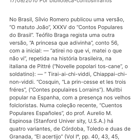
17/08/2010
Por
biblioteca-contosinfantis
No Brasil, Sílvio Romero publicou uma versão,
“O matuto João”, XXXV do “Contos Populares
do Brasil”. Teófilo Braga regista uma outra
versão, “A princesa que adivinha”, conto 56,
com a inicial: — “atirei no que vi, matei o que
não vi”, repetida na história brasileira, na
italiana de Pittré (“Novelle popolari tos-cane”, o
soldatino): — ” Tirai-ai-chi-viddi, Chiappai-chi-
non-viddi. “Cosquin, “La prin-cesse et les trois
fréres”, (“Contes populaires Lorrains”). Muitbi
popular na Espanha, com a presença nos velhos
folcloristas. Numa coleção recente, “Cuentos
Populares Españoles”, do prof. Aurelio M.
Espinosa (Stanford Univer sity, U.S.A.) há
quatro variantes, de Córdoba, Toledo e duas de
Granada, “El acertijo” (Vol I°, pp. 40, 43, 45,