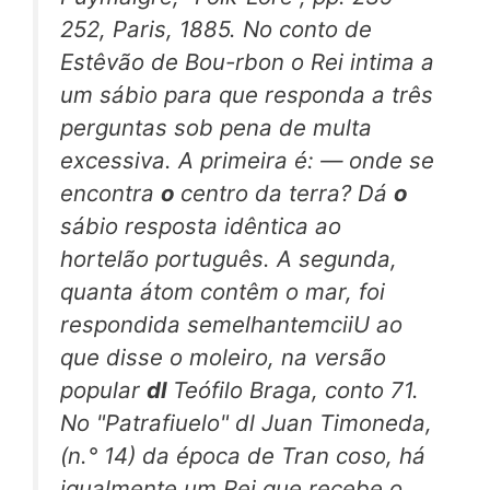
252, Paris, 1885. No conto de
Estêvão de Bou-rbon o Rei intima a
um sábio para que responda a três
perguntas sob pena de multa
excessiva. A primeira é: — onde se
encontra
o
centro da terra? Dá
o
sábio resposta idêntica ao
hortelão português. A segunda,
quanta átom contêm o mar, foi
respondida semelhantemciiU ao
que disse o moleiro, na versão
popular
dl
Teófilo Braga, conto 71.
No "Patrafiuelo" dl Juan Timoneda,
(n.° 14) da época de Tran coso, há
igualmente um Rei que recebe o