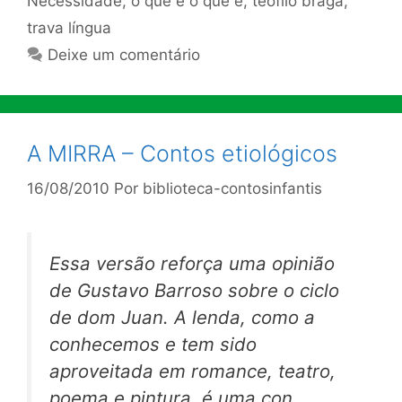
Necessidade
,
o que é o que é
,
teófilo braga
,
trava língua
Deixe um comentário
A MIRRA – Contos etiológicos
16/08/2010
Por
biblioteca-contosinfantis
Essa versão reforça uma opinião
de Gustavo Barroso sobre o
ciclo
de dom Juan.
A lenda, como a
conhecemos e tem sido
aproveitada em romance, teatro,
poema e pintura, é uma con