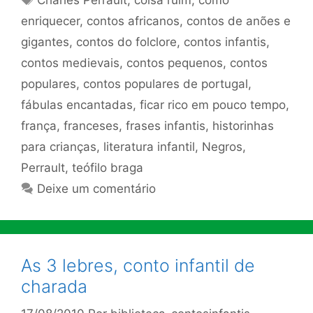
Charles Perrault
,
coisa ruim
,
como
enriquecer
,
contos africanos
,
contos de anões e
gigantes
,
contos do folclore
,
contos infantis
,
contos medievais
,
contos pequenos
,
contos
populares
,
contos populares de portugal
,
fábulas encantadas
,
ficar rico em pouco tempo
,
frança
,
franceses
,
frases infantis
,
historinhas
para crianças
,
literatura infantil
,
Negros
,
Perrault
,
teófilo braga
Deixe um comentário
As 3 lebres, conto infantil de
charada