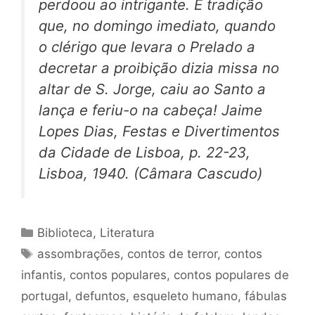
perdoou ao intrigante.
Ê tradição
que, no domingo imediato, quando
o clérigo que levara o Prelado a
decretar a proibição dizia missa no
altar de S. Jorge, caiu ao Santo a
lança e feriu-o na cabeça!
Jaime
Lopes Dias,
Festas e Divertimentos
da Cidade de Lisboa,
p. 22-23,
Lisboa, 1940. (Câmara Cascudo)
Categorias
Biblioteca
,
Literatura
Tags
assombrações
,
contos de terror
,
contos
infantis
,
contos populares
,
contos populares de
portugal
,
defuntos
,
esqueleto humano
,
fábulas