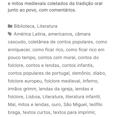
e mitos medievais coletados da tradição oral
junto ao povo, com comentários.
Categorias
Biblioteca
,
Literatura
Tags
América Latina
,
americanos
,
câmara
cascudo
,
coletânea de contos populares
,
como
enriquecer
,
como ficar rico
,
como ficar rico em
pouco tempo
,
contos com moral
,
contos do
folclore
,
contos e lendas
,
contos infantis
,
contos populares de portugal
,
demônio
,
diabo
,
folclore europeu
,
folclore medieval
,
Inferno
,
irmãos grimm
,
lendas da igreja
,
lendas e
folclore
,
Lisboa
,
Literatura
,
literatura infantil
,
Mal
,
mitos e lendas
,
ouro
,
São Miguel
,
teófilo
braga
,
textos curtos
,
textos para imprimir
,