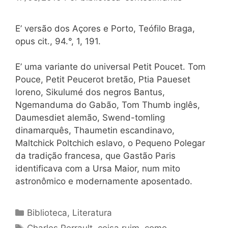
E’ versão dos Açores e Porto, Teófilo Braga,
opus cit., 94.°, 1, 191.
E’ uma variante do universal Petit Poucet. Tom
Pouce, Petit Peucerot bretão, Ptia Paueset
loreno, Sikulumé dos negros Bantus,
Ngemanduma do Gabão, Tom Thumb inglês,
Daumesdiet alemão, Swend-tomling
dinamarquês, Thaumetin escandinavo,
Maltchick Poltchich eslavo, o Pequeno Polegar
da tradição francesa, que Gastão Paris
identificava com a Ursa Maior, num mito
astronômico e modernamente aposentado.
Categorias
Biblioteca
,
Literatura
Tags