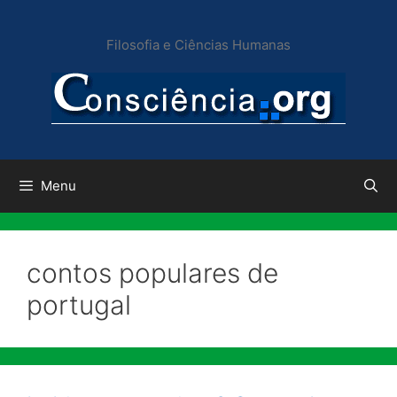
Pular
para
Filosofia e Ciências Humanas
o
conteúdo
Menu
contos populares de
portugal