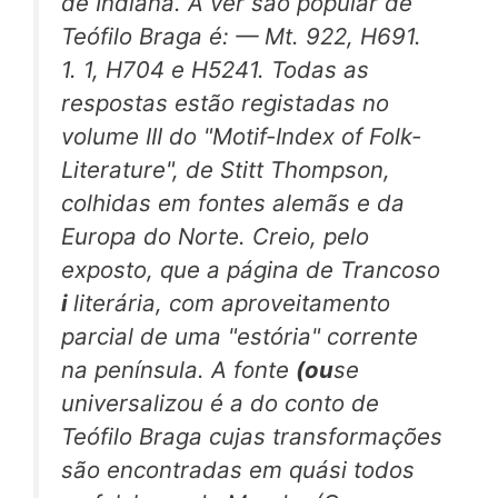
de Indiana. A ver são popular de
Teófilo Braga é: — Mt. 922, H691.
1. 1, H704 e H5241. Todas as
respostas estão registadas no
volume III do "Motif-Index of Folk-
Literature", de Stitt Thompson,
colhidas em fontes alemãs e da
Europa do Norte. Creio, pelo
exposto, que a página de Trancoso
i
literária, com aproveitamento
parcial de uma "estória" corrente
na península. A fonte
(ou
se
universalizou é a do conto de
Teófilo Braga cujas transformações
são encontradas em quási todos