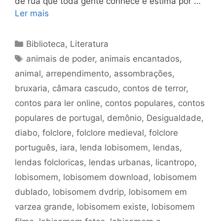
de rua que toda gente conhece e estima por …
Ler mais
Categorias
Biblioteca
,
Literatura
Tags
animais de poder
,
animais encantados
,
animal
,
arrependimento
,
assombrações
,
bruxaria
,
câmara cascudo
,
contos de terror
,
contos para ler online
,
contos populares
,
contos
populares de portugal
,
demônio
,
Desigualdade
,
diabo
,
folclore
,
folclore medieval
,
folclore
português
,
iara
,
lenda lobisomem
,
lendas
,
lendas folcloricas
,
lendas urbanas
,
licantropo
,
lobisomem
,
lobisomem download
,
lobisomem
dublado
,
lobisomem dvdrip
,
lobisomem em
varzea grande
,
lobisomem existe
,
lobisomem