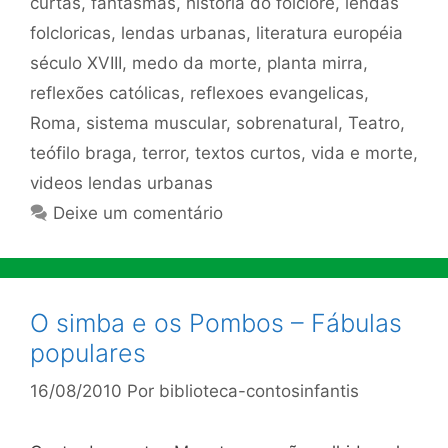
curtas
,
fantasmas
,
história do folclore
,
lendas
folcloricas
,
lendas urbanas
,
literatura européia
século XVIII
,
medo da morte
,
planta mirra
,
reflexões católicas
,
reflexoes evangelicas
,
Roma
,
sistema muscular
,
sobrenatural
,
Teatro
,
teófilo braga
,
terror
,
textos curtos
,
vida e morte
,
videos lendas urbanas
Deixe um comentário
O simba e os Pombos – Fábulas
populares
16/08/2010
Por
biblioteca-contosinfantis