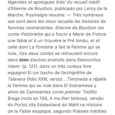
légendes et apologues tirés’ du recueil inédil
d’Etienne de Bourbon,
publicado por Leroy de la
Marche. Puymaigre resume: —
Très nombreus
ses sont dans les vieux recueils les histoires de
femmes contrariantes. Etienne de Bourbon res
conte l’historiette qui a fourni à Marie de France
une fable et à un trouvère
le Pré tondu,
et et
celle dont La Fontaine a fait la
Femme qui se
noie,
Ces deux contes se retrouvent encore
dans
bien
d’autres endroits dans
Democritus
ridem: (p.
121),
dans un
très curieux livre
espagnol
El cor bacho
de l’archiprêtre de
Talavera
(folio XXIII, verso)
…Timoneda a répété
la
Femme qui se noie dans El Sobremesa y
alivio de Caminantes
conte premier.
Teófilo
Braga (nota ao 106,
A
mu
lher teimosa,
versão
do Porto) cita Edelestand do Méril na
Histoire
de la Fable esopique,
segundo
Poésies inédites