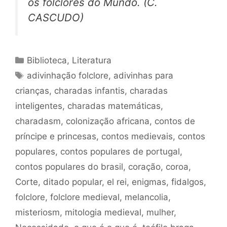
os folclores do Mundo. (C.
CASCUDO)
Categorias
Biblioteca
,
Literatura
Tags
adivinhação folclore
,
adivinhas para
crianças
,
charadas infantis
,
charadas
inteligentes
,
charadas matemáticas
,
charadasm
,
colonização africana
,
contos de
príncipe e princesas
,
contos medievais
,
contos
populares
,
contos populares de portugal
,
contos populares do brasil
,
coração
,
coroa
,
Corte
,
ditado popular
,
el rei
,
enigmas
,
fidalgos
,
folclore
,
folclore medieval
,
melancolia
,
misteriosm
,
mitologia medieval
,
mulher
,