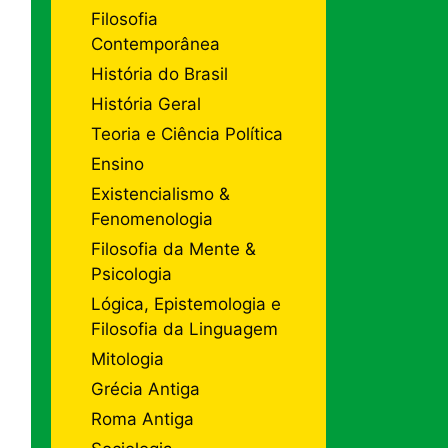
Filosofia
Contemporânea
História do Brasil
História Geral
Teoria e Ciência Política
Ensino
Existencialismo &
Fenomenologia
Filosofia da Mente &
Psicologia
Lógica, Epistemologia e
Filosofia da Linguagem
Mitologia
Grécia Antiga
Roma Antiga