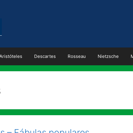
Aristóteles
Descartes
Rosseau
Nietzsche
s
 – Fábulas populares