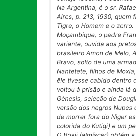
Na Argentina, é o sr. Rafa
Aires, p. 213, 1930, quem
Tigre, o Homem e o
zorro.
Moçambique, o padre Fran
variante, ouvida aos pretos
brasileiro Amon de Melo,
A
Bravo, solto de uma armad
Nantetete, filhos de Moxi
êle tivesse cabido dentro 
voltou à prisão e ainda lá
Génesis,
seleção de Dougl
versão dos negros Nupes d
de morrer fora do Niger e
colorida do Kutigi) e um p
O Boaji (almíscar) obtém a