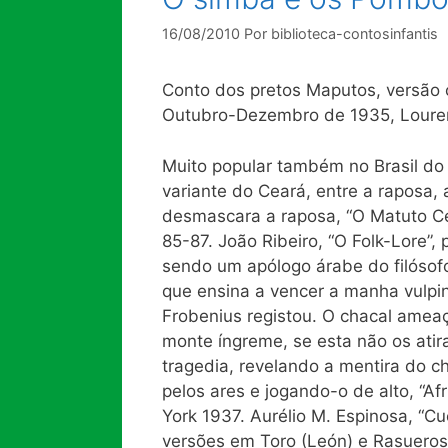
16/08/2010
Por
biblioteca-contosinfantis
Conto dos pretos Maputos, versão c
Outubro-Dezembro de 1935, Louren
Muito popular também no Brasil do 
variante do Ceará, entre a raposa,
desmascara a raposa, “O Matuto Ce
85-87. João Ribeiro, “O Folk-Lore”, 
sendo um apólogo árabe do filósofo
que ensina a vencer a manha vulpin
Frobenius registou. O chacal ameaç
monte íngreme, se esta não os atir
tragedia, revelando a mentira do c
pelos ares e jogando-o de alto, “Af
York 1937. Aurélio M. Espinosa, “Cu
versões em Toro (León) e Rasueros (