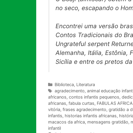
no seco, escapando o Ho
Encontrei uma versão bras
Contos Tradicionais do Bra
Ungrateful serpent Returne
Alemanha, Itália, Estônia, 
Sicília e entre os pretos 
Categorias
Biblioteca
,
Literatura
Tags
agradecimento
,
animal educação infanti
africanos
,
contos infantis pequenos
,
dedic
africanas
,
fabula curtas
,
FABULAS AFRIC
vitória
,
frases agradecimento
,
gratidão a 
infantis
,
historias infantis africanas
,
históri
macacos da africa
,
mensagens gratidão
,
m
infantil