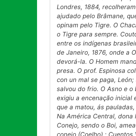
Londres, 1884, recolheram
ajudado pelo Brâmane, que
opinam pelo Tigre. O Chaca
o Tigre para sempre. Cou
entre os indígenas brasilei
de Janeiro, 1876, onde a 
devorá-la. O Homem manda
presa. O prof. Espinosa c
con un mal se paga,
León;
salvou do frio. O Asno e 
exigiu a encenação inicia
que a matou, ás pauladas
Na América Central, dona
Conejo,
sendo o Boi, ameaç
conejo
(Coelho) ;
Cuentos 