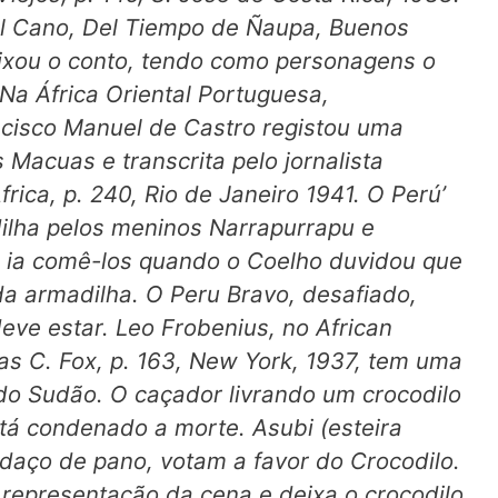
el Cano,
Del Tiempo de Ñaupa,
Buenos
 fixou o conto, tendo como personagens o
Na África Oriental Portuguesa,
cisco Manuel de Castro registou uma
 Macuas e transcrita pelo jornalista
frica,
p. 240, Rio de Janeiro 1941. O Perú’
ilha pelos meninos Narrapurrapu e
a, ia comê-los quando o Coelho duvidou que
da armadilha. O Peru Bravo, desafiado,
 deve estar. Leo Frobenius, no
African
as C. Fox, p. 163, New York, 1937, tem uma
o Sudão. O caçador livrando um crocodilo
stá condenado a morte. Asubi (esteira
edaço de pano, votam a favor do Crocodilo.
 representação da cena e deixa o crocodilo