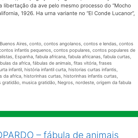
e a libertação da ave pelo mesmo processo do “Mocho
alifornia, 1926. Ha urna variante no “El Conde Lucanor”,
Buenos Aires
,
conto
,
contos angolanos
,
contos e lendas
,
contos
contos infantis pequenos
,
contos populares
,
contos populares de
alistas
,
Espanha
,
fabula africana
,
fabula africanas
,
fabula curtas
,
abulas da africa
,
fábulas de animais
,
fitas vitória
,
frases
urta infantil
,
história infantil curta
,
historias curtas infantis
,
is da africa
,
historinhas curtas
,
historinhas infantis curtas
,
 gratidão
,
musica gratidão
,
Negros
,
nordeste
,
origem da fabula
PARDO – fábula de animais