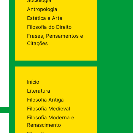
Sociologia
Antropologia
Estética e Arte
Filosofia do Direito
Frases, Pensamentos e
Citações
Início
Literatura
Filosofia Antiga
Filosofia Medieval
Filosofia Moderna e
Renascimento