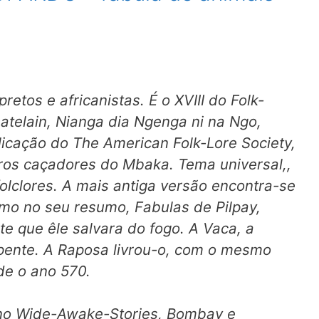
retos e africanistas. É o XVIII do
Folk-
atelain,
Nianga dia Ngenga ni na Ngo,
licação do
The American Folk-Lore Society,
gros caçadores do Mbaka. Tema universal,,
olclores. A mais antiga versão encontra-se
mo no seu resumo,
Fabulas de Pilpay,
e que êle salvara do fogo. A Vaca, a
pente. A Raposa livrou-o, com o mesmo
de o ano 570.
 no
Wide-Awake-Stories,
Bombay e