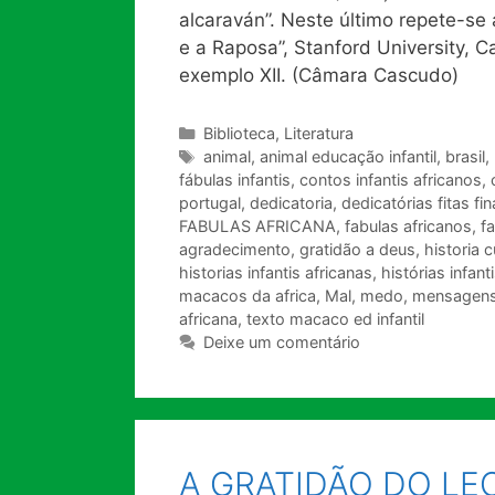
alcaraván”. Neste último repete-s
e a Raposa”, Stanford University, C
exemplo XII. (Câmara Cascudo)
Categorias
Biblioteca
,
Literatura
Tags
animal
,
animal educação infantil
,
brasil
,
fábulas infantis
,
contos infantis africanos
,
portugal
,
dedicatoria
,
dedicatórias fitas fin
FABULAS AFRICANA
,
fabulas africanos
,
f
agradecimento
,
gratidão a deus
,
historia c
historias infantis africanas
,
histórias infant
macacos da africa
,
Mal
,
medo
,
mensagens
africana
,
texto macaco ed infantil
Deixe um comentário
A GRATIDÃO DO LEO