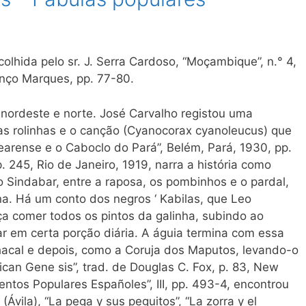
olhida pelo sr. J. Serra Cardoso, “Moçambique”, n.° 4,
ço Marques, pp. 77-80.
nordeste e norte. José Carvalho registou uma
 as rolinhas e o canção (Cyanocorax cyanoleucus) que
arense e o Caboclo do Pará”, Belém, Pará, 1930, pp.
p. 245, Rio de Janeiro, 1919, narra a história como
 Sindabar, entre a raposa, os pombinhos e o pardal,
a. Há um conto dos negros ‘ Kabilas, que Leo
a comer todos os pintos da galinha, subindo ao
ar em certa porção diária. A águia termina com essa
hacal e depois, como a Coruja dos Maputos, levando-o
rican Gene sis”, trad. de Douglas C. Fox, p. 83, New
entos Populares Españoles”, III, pp. 493-4, encontrou
Ávila), “La pega y sus peguitos”, “La zorra y el