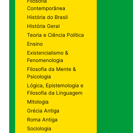
Filosofia
Contemporânea
História do Brasil
História Geral
Teoria e Ciência Política
Ensino
Existencialismo &
Fenomenologia
Filosofia da Mente &
Psicologia
Lógica, Epistemologia e
Filosofia da Linguagem
Mitologia
Grécia Antiga
Roma Antiga
Sociologia