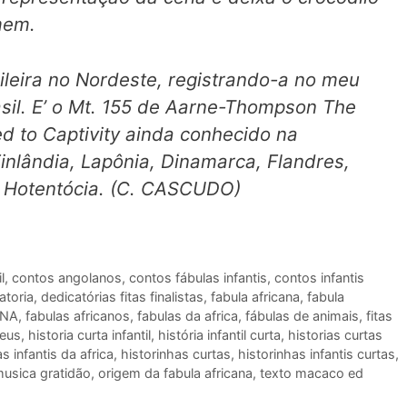
mem.
ileira no Nordeste, registrando-a no meu
sil.
E’ o Mt. 155 de Aarne-Thompson
The
d to Captivity
ainda conhecido na
Finlândia, Lapônia, Dinamarca, Flandres,
da Hotentócia. (C. CASCUDO)
l
,
contos angolanos
,
contos fábulas infantis
,
contos infantis
atoria
,
dedicatórias fitas finalistas
,
fabula africana
,
fabula
ANA
,
fabulas africanos
,
fabulas da africa
,
fábulas de animais
,
fitas
deus
,
historia curta infantil
,
história infantil curta
,
historias curtas
as infantis da africa
,
historinhas curtas
,
historinhas infantis curtas
,
usica gratidão
,
origem da fabula africana
,
texto macaco ed