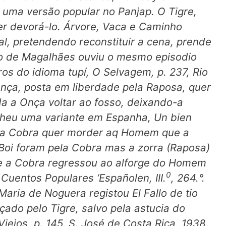
 uma versão popular no Panjap. O Tigre,
r devorá-lo. Árvore, Vaca e Caminho
l, pretendendo reconstituir a cena, prende
to de Magalhães ouviu o mesmo episodio
ros do idioma tupí,
O Selvagem,
p. 237, Rio
Onça, posta em liberdade pela Raposa, quer
 a Onça voltar ao fosso, deixando-a
olheu uma variante em Espanha,
Un bien
 a Cobra quer morder aq Homem que a
o Boi foram pela Cobra mas a
zorra
(Raposa)
l e a Cobra regressou ao alforge do Homem
0
,
Cuentos Populares ‘Españolen,
III.
, 264.°.
 Maria de Noguera registou
El Fallo de tio
ado pelo Tigre, salvo pela astucia do
Viejos,
p. 145, S. José de Costa Rica, 1938.