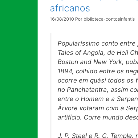
africanos
16/08/2010
Por
biblioteca-contosinfantis
Popularíssimo conto entre p
Tales of Angola,
de Heli Ch
Boston and New York, pub
1894, colhido entre os ne
ocorre em quási todos os f
no
Panchatantra,
assim co
entre o Homem e a Serpent
Árvore votaram com a Ser
artifício. Corre mundo des
J. P. Steel e R. C. Temple,