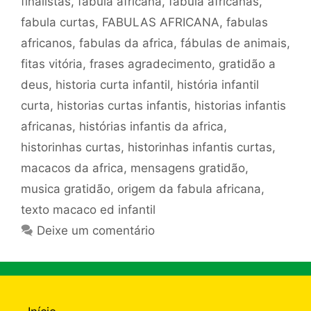
finalistas
,
fabula africana
,
fabula africanas
,
fabula curtas
,
FABULAS AFRICANA
,
fabulas
africanos
,
fabulas da africa
,
fábulas de animais
,
fitas vitória
,
frases agradecimento
,
gratidão a
deus
,
historia curta infantil
,
história infantil
curta
,
historias curtas infantis
,
historias infantis
africanas
,
histórias infantis da africa
,
historinhas curtas
,
historinhas infantis curtas
,
macacos da africa
,
mensagens gratidão
,
musica gratidão
,
origem da fabula africana
,
texto macaco ed infantil
Deixe um comentário