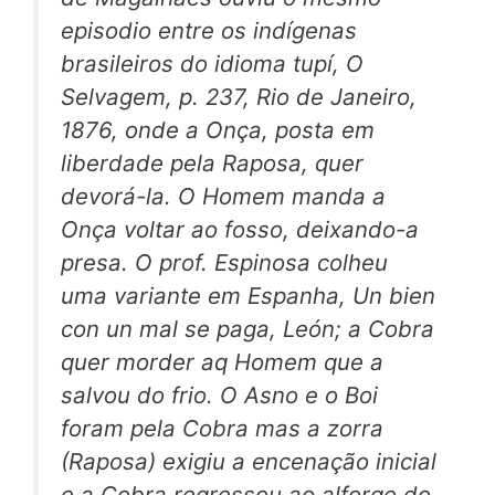
episodio entre os indígenas
brasileiros do idioma tupí,
O
Selvagem,
p. 237, Rio de Janeiro,
1876, onde a Onça, posta em
liberdade pela Raposa, quer
devorá-la. O Homem manda a
Onça voltar ao fosso, deixando-a
presa. O prof. Espinosa colheu
uma variante em Espanha,
Un bien
con un mal se paga,
León; a Cobra
quer morder aq Homem que a
salvou do frio. O Asno e o Boi
foram pela Cobra mas a
zorra
(Raposa) exigiu a encenação inicial
e a Cobra regressou ao alforge do