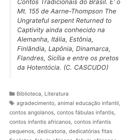
Contos Tradicionais do Brasil.
E’ o
Mt. 155 de Aarne-Thompson
The
Ungrateful serpent Returned to
Captivity
ainda conhecido na
Alemanha, Itália, Estônia,
Finlândia, Lapônia, Dinamarca,
Flandres, Sicília e entre os pretos
da Hotentócia. (C. CASCUDO)
Categorias
Biblioteca
,
Literatura
Tags
agradecimento
,
animal educação infantil
,
contos angolanos
,
contos fábulas infantis
,
contos infantis africanos
,
contos infantis
pequenos
,
dedicatoria
,
dedicatórias fitas