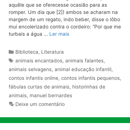
aquêle que se oferecesse ocasião para as
romper. Um dia que [2]) ambos se acharam na
margem de um regato, indo be­ber, disse o lôbo
mui encolerizado contra o cordeiro: “Por que me
turbais a água …
Ler mais
Categorias
Biblioteca
,
Literatura
Tags
animais encantados
,
animais falantes
,
animais selvagens
,
animal educação infantil
,
contos infantis online
,
contos infantis pequenos
,
fábulas curtas de animais
,
historinhas de
animais
,
manuel bernardes
Deixe um comentário