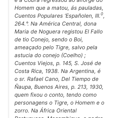
Homem que a matou, ás pauladas,
0
Cuentos Populares ‘Españolen,
III.
,
264.°. Na América Central, dona
Maria de Noguera registou
El Fallo
de tio Conejo,
sendo o Boi,
ameaçado pelo Tigre, salvo pela
astucia do
conejo
(Coelho) ;
Cuentos Viejos,
p. 145, S. José de
Costa Rica, 1938. Na Argentina, é
o sr. Rafael Cano,
Del Tiempo de
Ñaupa,
Buenos Aires, p. 213, 1930,
quem fixou o conto, tendo como
personagens o Tigre, o Homem e o
zorro.
Na África Oriental