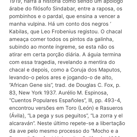
1919, narra a história como sendo um apólogo
árabe do filósofo Sindabar, entre a raposa, os
pombinhos e o pardal, que ensina a vencer a
manha vulpina. Há um conto dos negros ‘
Kabilas, que Leo Frobenius registou. O chacal
ameaça comer todos os pintos da galinha,
subindo ao monte íngreme, se esta não os
atirar em certa porção diária. A águia termina
com essa tragedia, revelando a mentira do
chacal e depois, como a Coruja dos Maputos,
levando-o pelos ares e jogando-o de alto,
“African Gene sis”, trad. de Douglas C. Fox, p.
83, New York 1937. Aurélio M. Espinosa,
“Cuentos Populares Españoles”, III, pp. 493-4,
encontrou versões em Toro (León) e Rasueros
(Ávila), “La pega y sus peguitos”, “La zorra y el
alcaraván”. Neste último repete-se a libertação
da ave pelo mesmo processo do “Mocho e a