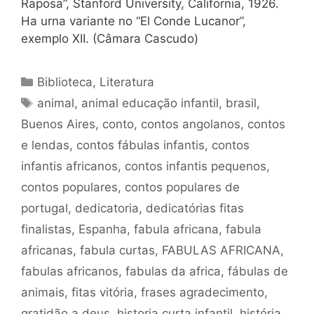
Raposa”, Stanford University, California, 1926.
Ha urna variante no “El Conde Lucanor”,
exemplo XII. (Câmara Cascudo)
Categorias
Biblioteca
,
Literatura
Tags
animal
,
animal educação infantil
,
brasil
,
Buenos Aires
,
conto
,
contos angolanos
,
contos
e lendas
,
contos fábulas infantis
,
contos
infantis africanos
,
contos infantis pequenos
,
contos populares
,
contos populares de
portugal
,
dedicatoria
,
dedicatórias fitas
finalistas
,
Espanha
,
fabula africana
,
fabula
africanas
,
fabula curtas
,
FABULAS AFRICANA
,
fabulas africanos
,
fabulas da africa
,
fábulas de
animais
,
fitas vitória
,
frases agradecimento
,
gratidão a deus
,
historia curta infantil
,
história