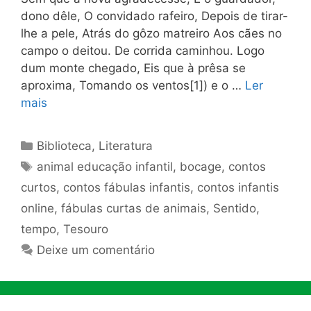
dono dêle, O convidado rafeiro, Depois de tirar-
lhe a pele, Atrás do gôzo matreiro Aos cães no
campo o deitou. De corrida caminhou. Logo
dum monte chegado, Eis que à prêsa se
aproxima, Tomando os ventos[1]) e o …
Ler
mais
Categorias
Biblioteca
,
Literatura
Tags
animal educação infantil
,
bocage
,
contos
curtos
,
contos fábulas infantis
,
contos infantis
online
,
fábulas curtas de animais
,
Sentido
,
tempo
,
Tesouro
Deixe um comentário