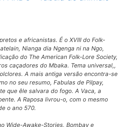
retos e africanistas. É o XVIII do
Folk-
atelain,
Nianga dia Ngenga ni na Ngo,
licação do
The American Folk-Lore Society,
gros caçadores do Mbaka. Tema universal,,
olclores. A mais antiga versão encontra-se
mo no seu resumo,
Fabulas de Pilpay,
e que êle salvara do fogo. A Vaca, a
pente. A Raposa livrou-o, com o mesmo
de o ano 570.
 no
Wide-Awake-Stories,
Bombay e