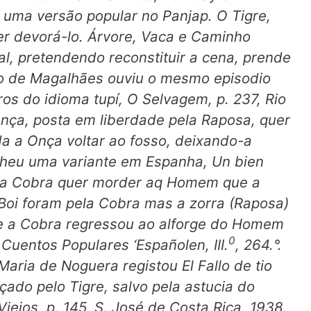
 uma versão popular no Panjap. O Tigre,
r devorá-lo. Árvore, Vaca e Caminho
l, pretendendo reconstituir a cena, prende
to de Magalhães ouviu o mesmo episodio
ros do idioma tupí,
O Selvagem,
p. 237, Rio
Onça, posta em liberdade pela Raposa, quer
 a Onça voltar ao fosso, deixando-a
olheu uma variante em Espanha,
Un bien
 a Cobra quer morder aq Homem que a
o Boi foram pela Cobra mas a
zorra
(Raposa)
l e a Cobra regressou ao alforge do Homem
0
,
Cuentos Populares ‘Españolen,
III.
, 264.°.
 Maria de Noguera registou
El Fallo de tio
ado pelo Tigre, salvo pela astucia do
Viejos,
p. 145, S. José de Costa Rica, 1938.