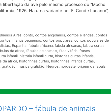
e a libertação da ave pelo mesmo processo do “Mocho
alifornia, 1926. Ha urna variante no “El Conde Lucanor”,
Buenos Aires
,
conto
,
contos angolanos
,
contos e lendas
,
contos
contos infantis pequenos
,
contos populares
,
contos populares de
alistas
,
Espanha
,
fabula africana
,
fabula africanas
,
fabula curtas
,
abulas da africa
,
fábulas de animais
,
fitas vitória
,
frases
urta infantil
,
história infantil curta
,
historias curtas infantis
,
is da africa
,
historinhas curtas
,
historinhas infantis curtas
,
 gratidão
,
musica gratidão
,
Negros
,
nordeste
,
origem da fabula
PARDO – fábula de animais