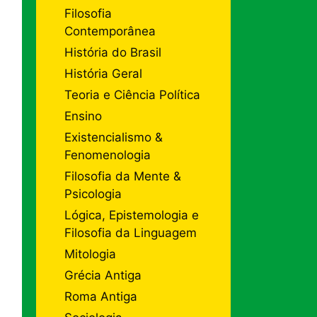
Filosofia
Contemporânea
História do Brasil
História Geral
Teoria e Ciência Política
Ensino
Existencialismo &
Fenomenologia
Filosofia da Mente &
Psicologia
Lógica, Epistemologia e
Filosofia da Linguagem
Mitologia
Grécia Antiga
Roma Antiga