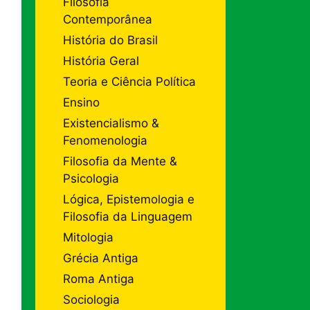
Filosofia
Contemporânea
História do Brasil
História Geral
Teoria e Ciência Política
Ensino
Existencialismo &
Fenomenologia
Filosofia da Mente &
Psicologia
Lógica, Epistemologia e
Filosofia da Linguagem
Mitologia
Grécia Antiga
Roma Antiga
Sociologia