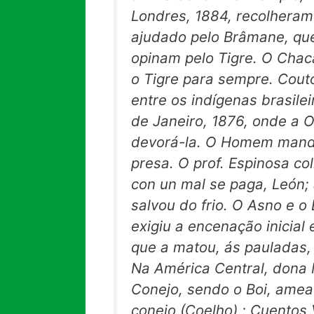
Londres, 1884, recolheram
ajudado pelo Brâmane, que
opinam pelo Tigre. O Chaca
o Tigre para sempre. Cou
entre os indígenas brasilei
de Janeiro, 1876, onde a 
devorá-la. O Homem manda
presa. O prof. Espinosa c
con un mal se paga,
León;
salvou do frio. O Asno e 
exigiu a encenação inicia
que a matou, ás pauladas
Na América Central, dona
Conejo,
sendo o Boi, ameaç
conejo
(Coelho) ;
Cuentos 