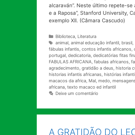
alcaraván”. Neste último repete-s
e a Raposa”, Stanford University, C
exemplo XII. (Câmara Cascudo)
Categorias
Biblioteca
,
Literatura
Tags
animal
,
animal educação infantil
,
brasil
,
fábulas infantis
,
contos infantis africanos
,
portugal
,
dedicatoria
,
dedicatórias fitas fin
FABULAS AFRICANA
,
fabulas africanos
,
f
agradecimento
,
gratidão a deus
,
historia c
historias infantis africanas
,
histórias infant
macacos da africa
,
Mal
,
medo
,
mensagens
africana
,
texto macaco ed infantil
Deixe um comentário
A GRATIDÃO DO LEO