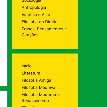
Sociologia
Antropologia
Estética e Arte
Filosofia do Direito
Frases, Pensamentos e
Citações
Início
Literatura
Filosofia Antiga
Filosofia Medieval
Filosofia Moderna e
Renascimento