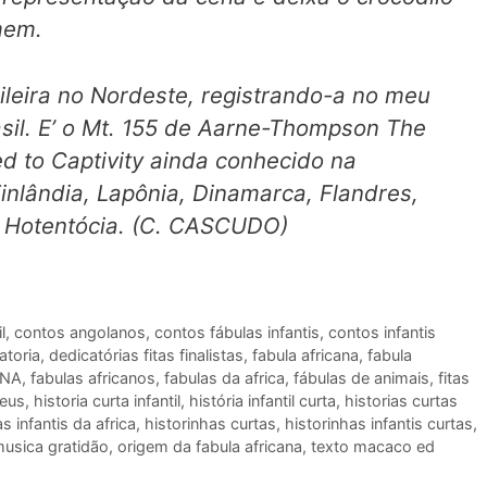
mem.
ileira no Nordeste, registrando-a no meu
sil.
E’ o Mt. 155 de Aarne-Thompson
The
d to Captivity
ainda conhecido na
Finlândia, Lapônia, Dinamarca, Flandres,
da Hotentócia. (C. CASCUDO)
l
,
contos angolanos
,
contos fábulas infantis
,
contos infantis
atoria
,
dedicatórias fitas finalistas
,
fabula africana
,
fabula
ANA
,
fabulas africanos
,
fabulas da africa
,
fábulas de animais
,
fitas
deus
,
historia curta infantil
,
história infantil curta
,
historias curtas
as infantis da africa
,
historinhas curtas
,
historinhas infantis curtas
,
usica gratidão
,
origem da fabula africana
,
texto macaco ed