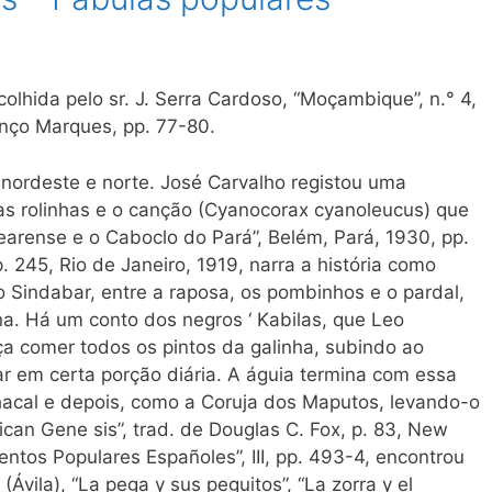
olhida pelo sr. J. Serra Cardoso, “Moçambique”, n.° 4,
ço Marques, pp. 77-80.
nordeste e norte. José Carvalho registou uma
 as rolinhas e o canção (Cyanocorax cyanoleucus) que
arense e o Caboclo do Pará”, Belém, Pará, 1930, pp.
p. 245, Rio de Janeiro, 1919, narra a história como
 Sindabar, entre a raposa, os pombinhos e o pardal,
a. Há um conto dos negros ‘ Kabilas, que Leo
a comer todos os pintos da galinha, subindo ao
ar em certa porção diária. A águia termina com essa
hacal e depois, como a Coruja dos Maputos, levando-o
rican Gene sis”, trad. de Douglas C. Fox, p. 83, New
entos Populares Españoles”, III, pp. 493-4, encontrou
Ávila), “La pega y sus peguitos”, “La zorra y el