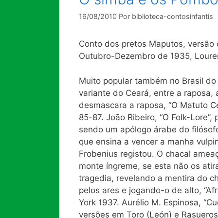
16/08/2010
Por
biblioteca-contosinfantis
Conto dos pretos Maputos, versão c
Outubro-Dezembro de 1935, Louren
Muito popular também no Brasil do 
variante do Ceará, entre a raposa,
desmascara a raposa, “O Matuto Ce
85-87. João Ribeiro, “O Folk-Lore”, 
sendo um apólogo árabe do filósofo
que ensina a vencer a manha vulpin
Frobenius registou. O chacal ameaç
monte íngreme, se esta não os atir
tragedia, revelando a mentira do c
pelos ares e jogando-o de alto, “Af
York 1937. Aurélio M. Espinosa, “Cu
versões em Toro (León) e Rasueros (