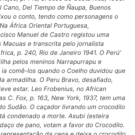
el Cano,
Del Tiempo de Ñaupa,
Buenos
 fixou o conto, tendo como personagens o
Na África Oriental Portuguesa,
cisco Manuel de Castro registou uma
 Macuas e transcrita pelo jornalista
frica,
p. 240, Rio de Janeiro 1941. O Perú’
ilha pelos meninos Narrapurrapu e
a, ia comê-los quando o Coelho duvidou que
da armadilha. O Peru Bravo, desafiado,
 deve estar. Leo Frobenius, no
African
as C. Fox, p. 163, New York, 1937, tem uma
o Sudão. O caçador livrando um crocodilo
stá condenado a morte. Asubi (esteira
edaço de pano, votam a favor do Crocodilo.
 representação da cena e deixa o crocodilo