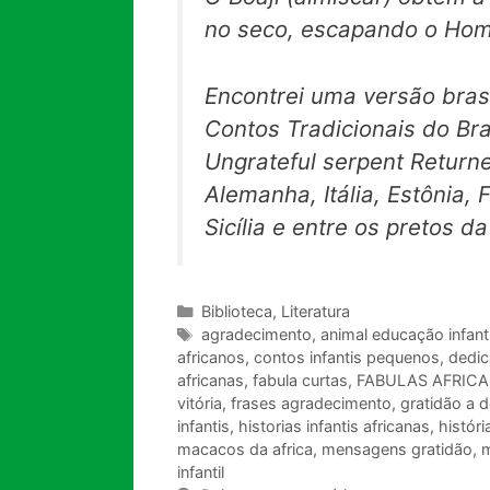
no seco, escapando o Ho
Encontrei uma versão bras
Contos Tradicionais do Bra
Ungrateful serpent Returne
Alemanha, Itália, Estônia, 
Sicília e entre os pretos 
Categorias
Biblioteca
,
Literatura
Tags
agradecimento
,
animal educação infanti
africanos
,
contos infantis pequenos
,
dedic
africanas
,
fabula curtas
,
FABULAS AFRIC
vitória
,
frases agradecimento
,
gratidão a 
infantis
,
historias infantis africanas
,
históri
macacos da africa
,
mensagens gratidão
,
m
infantil