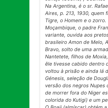
Na Argentina, é o sr. Rafa
Aires, p. 213, 1930, quem
Tigre, o Homem e o
zorro.
Moçambique, o padre Fran
variante, ouvida aos pretos
brasileiro Amon de Melo,
A
Bravo, solto de uma armad
Nantetete, filhos de Moxi
êle tivesse cabido dentro 
voltou à prisão e ainda lá
Génesis,
seleção de Dougl
versão dos negros Nupes d
de morrer fora do Niger e
colorida do Kutigi) e um p
O Boaji (almíscar) obtém a