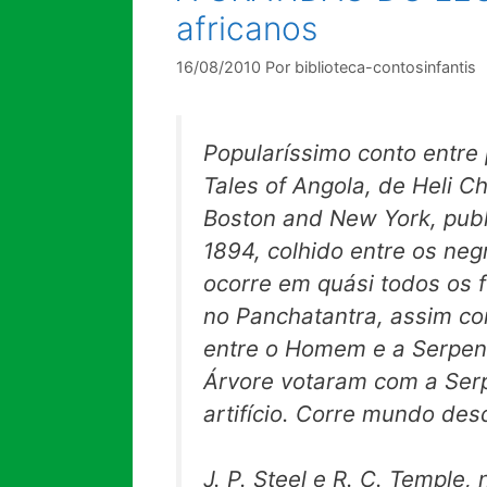
africanos
16/08/2010
Por
biblioteca-contosinfantis
Popularíssimo conto entre p
Tales of Angola,
de Heli Ch
Boston and New York, pub
1894, colhido entre os ne
ocorre em quási todos os f
no
Panchatantra,
assim co
entre o Homem e a Serpent
Árvore votaram com a Ser
artifício. Corre mundo des
J. P. Steel e R. C. Temple,