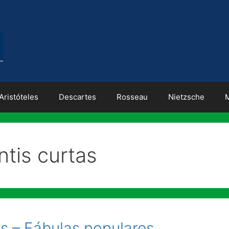
Aristóteles
Descartes
Rosseau
Nietzsche
ntis curtas
 – Fábulas populares