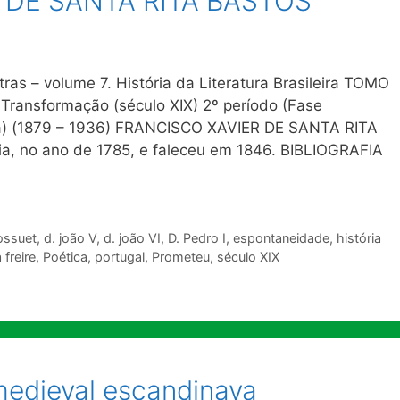
 DE SANTA RITA BASTOS
ras – volume 7. História da Literatura Brasileira TOMO
Transformação (século XIX) 2º período (Fase
tta) (1879 – 1936) FRANCISCO XAVIER DE SANTA RITA
 no ano de 1785, e faleceu em 1846. BIBLIOGRAFIA
ossuet
,
d. joão V
,
d. joão VI
,
D. Pedro I
,
espontaneidade
,
história
 freire
,
Poética
,
portugal
,
Prometeu
,
século XIX
edieval escandinava