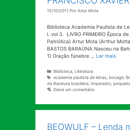
FRANCISCO XAVIER
15/10/2011
Por
Artur Mota
Biblioteca Academia Paulista de Let
I. vol 3. LIVRO PRIMEIRO Época de 
Patriótica) Artur Mota (Arthur Mo
BASTOS BARAÚNA Nasceu na Bahia,
1) Oração fúnebre …
Ler mais
Categorias
Biblioteca
,
Literatura
Tags
academia paulista de letras
,
bocage
,
B
da literatura brasileira
,
Imperador
,
junqueira
Deixe um comentário
BEOWULF – Lenda m