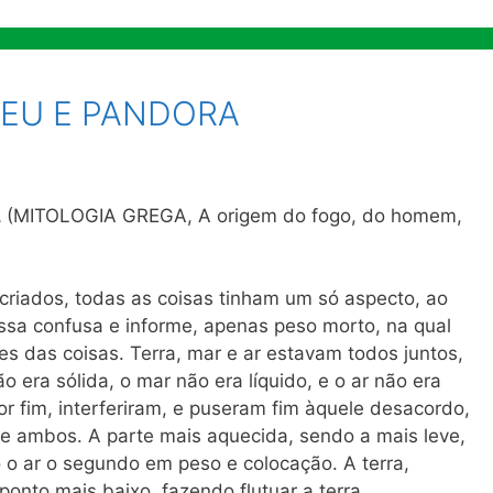
TEU E PANDORA
A
(MITOLOGIA GREGA, A origem do fogo, do homem,
criados, todas as coisas tinham um só aspecto, ao
a confusa e informe, apenas peso morto, na qual
s das coisas. Terra, mar e ar estavam todos juntos,
o era sólida, o mar não era líquido, e o ar não era
or fim, interferiram, e puseram fim àquele desacordo,
de ambos. A parte mais aquecida, sendo a mais leve,
 o ar o segundo em peso e colocação. A terra,
onto mais baixo, fazendo flutuar a terra.