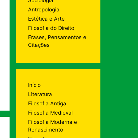
Sociologia
Antropologia
Estética e Arte
Filosofia do Direito
Frases, Pensamentos e
Citações
Início
Literatura
Filosofia Antiga
Filosofia Medieval
Filosofia Moderna e
Renascimento