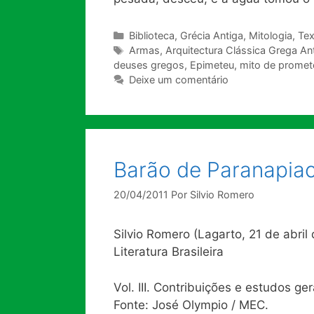
Categorias
Biblioteca
,
Grécia Antiga
,
Mitologia
,
Tex
Tags
Armas
,
Arquitectura Clássica Grega An
deuses gregos
,
Epimeteu
,
mito de promet
Deixe um comentário
Barão de Paranapia
20/04/2011
Por
Silvio Romero
Silvio Romero (Lagarto, 21 de abril
Literatura Brasileira
Vol. III. Contribuições e estudos ge
Fonte: José Olympio / MEC.