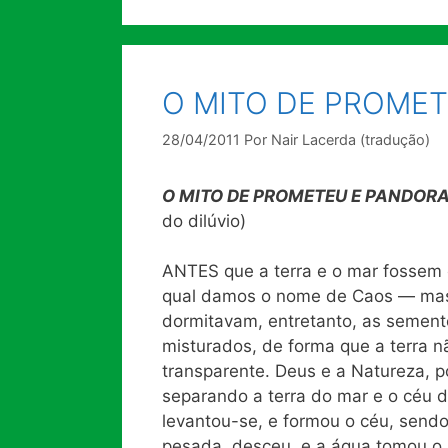
O MITO DE PROME
28/04/2011
Por
Nair Lacerda (tradução)
O MITO DE PROMETEU E PANDOR
do dilúvio)
ANTES que a terra e o mar fossem 
qual damos o nome de Caos — mass
dormitavam, entretanto, as semente
misturados, de forma que a terra nã
transparente. Deus e a Natureza, p
separando a terra do mar e o céu 
levantou-se, e formou o céu, sendo
pesada, desceu, e a água tomou o p