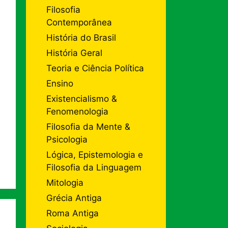
Filosofia
Contemporânea
História do Brasil
História Geral
Teoria e Ciência Política
Ensino
Existencialismo &
Fenomenologia
Filosofia da Mente &
Psicologia
Lógica, Epistemologia e
Filosofia da Linguagem
Mitologia
Grécia Antiga
Roma Antiga