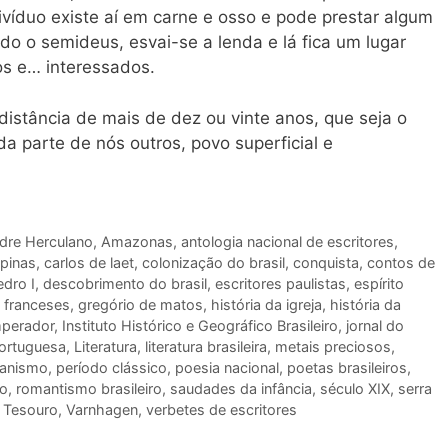
víduo existe aí em carne e osso e pode prestar algum
o o semideus, esvai-se a lenda e lá fica um lugar
os e… interessados.
a distância de mais de dez ou vinte anos, que seja o
a parte de nós outros, povo superficial e
dre Herculano
,
Amazonas
,
antologia nacional de escritores
,
pinas
,
carlos de laet
,
colonização do brasil
,
conquista
,
contos de
edro I
,
descobrimento do brasil
,
escritores paulistas
,
espírito
,
franceses
,
gregório de matos
,
história da igreja
,
história da
mperador
,
Instituto Histórico e Geográfico Brasileiro
,
jornal do
portuguesa
,
Literatura
,
literatura brasileira
,
metais preciosos
,
ianismo
,
período clássico
,
poesia nacional
,
poetas brasileiros
,
ro
,
romantismo brasileiro
,
saudades da infância
,
século XIX
,
serra
,
Tesouro
,
Varnhagen
,
verbetes de escritores