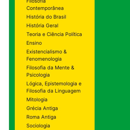
Filosofia
Contemporânea
História do Brasil
História Geral
Teoria e Ciência Política
Ensino
Existencialismo &
Fenomenologia
Filosofia da Mente &
Psicologia
Lógica, Epistemologia e
Filosofia da Linguagem
Mitologia
Grécia Antiga
Roma Antiga
Sociologia