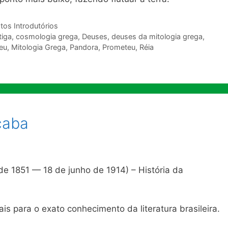
tos Introdutórios
tiga
,
cosmologia grega
,
Deuses
,
deuses da mitologia grega
,
eu
,
Mitologia Grega
,
Pandora
,
Prometeu
,
Réia
caba
 de 1851 — 18 de junho de 1914) – História da
rais para o exato conhecimento da literatura brasileira.