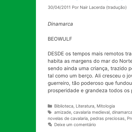
30/04/2011
Por
Nair Lacerda (tradução)
Dinamarca
BEOWULF
DESDE os tempos mais remotos tra
habita as margens do mar do Norte,
sendo ainda uma criança, trazido 
tal como um berço. Ali cresceu o 
guerreiro, tão poderoso que fundou
prosperidade e grandeza todos os 
Categorias
Biblioteca
,
Literatura
,
Mitologia
Tags
amizade
,
cavalaria medieval
,
dinamarc
novelas de cavalaria
,
pedras preciosas
,
Pr
Deixe um comentário