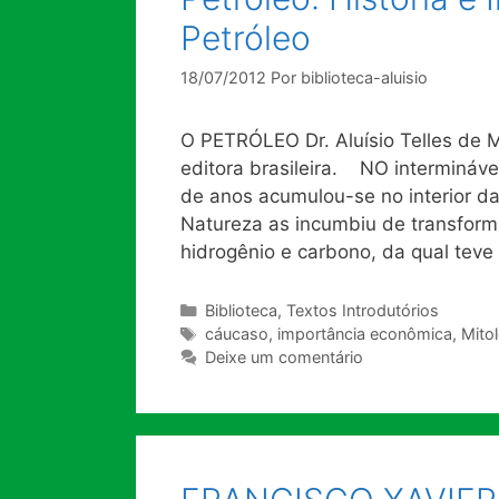
Petróleo
18/07/2012
Por
biblioteca-aluisio
O PETRÓLEO Dr. Aluísio Telles de M
editora brasileira. NO intermináve
de anos acumulou-se no interior da
Natureza as incumbiu de transform
hidrogênio e carbono, da qual tev
Categorias
Biblioteca
,
Textos Introdutórios
Tags
cáucaso
,
importância econômica
,
Mito
Deixe um comentário