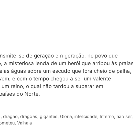
nsmite-se de geração em geração, no povo que
 a misteriosa lenda de um herói que arribou às praias
pelas águas sobre um escudo que fora cheio de palha,
jovem, e com o tempo chegou a ser um valente
 um reino, o qual não tardou a superar em
países do Norte.
a
,
dragão
,
dragões
,
gigantes
,
Glória
,
infelicidade
,
Inferno
,
não ser
,
ometeu
,
Valhala