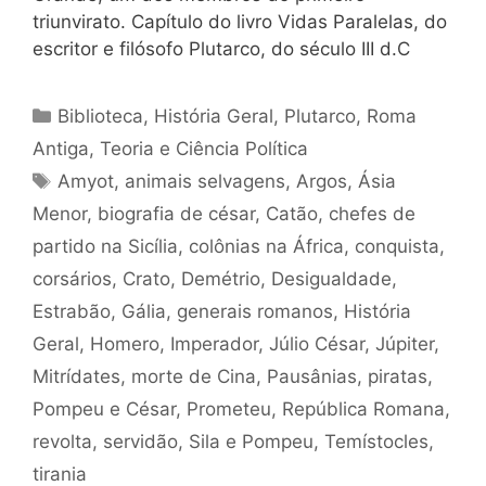
triunvirato. Capítulo do livro Vidas Paralelas, do
escritor e filósofo Plutarco, do século III d.C
Categorias
Biblioteca
,
História Geral
,
Plutarco
,
Roma
Antiga
,
Teoria e Ciência Política
Tags
Amyot
,
animais selvagens
,
Argos
,
Ásia
Menor
,
biografia de césar
,
Catão
,
chefes de
partido na Sicília
,
colônias na África
,
conquista
,
corsários
,
Crato
,
Demétrio
,
Desigualdade
,
Estrabão
,
Gália
,
generais romanos
,
História
Geral
,
Homero
,
Imperador
,
Júlio César
,
Júpiter
,
Mitrídates
,
morte de Cina
,
Pausânias
,
piratas
,
Pompeu e César
,
Prometeu
,
República Romana
,
revolta
,
servidão
,
Sila e Pompeu
,
Temístocles
,
tirania