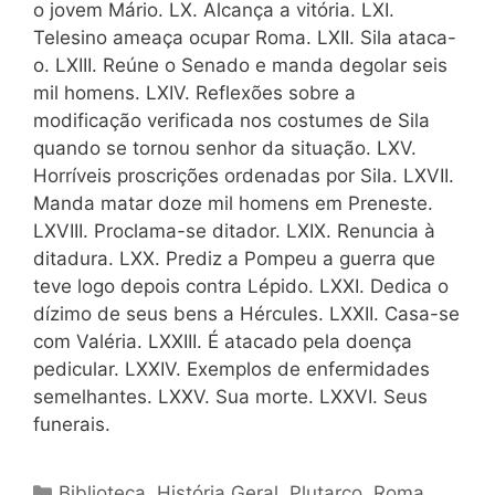
o jovem Mário. LX. Alcança a vitória. LXI.
Telesino ameaça ocupar Roma. LXII. Sila ataca-
o. LXIII. Reúne o Senado e manda degolar seis
mil homens. LXIV. Reflexões sobre a
modificação verificada nos costumes de Sila
quando se tornou senhor da situação. LXV.
Horríveis proscrições ordenadas por Sila. LXVII.
Manda matar doze mil homens em Preneste.
LXVIII. Proclama-se ditador. LXIX. Renuncia à
ditadura. LXX. Prediz a Pompeu a guerra que
teve logo depois contra Lépido. LXXI. Dedica o
dízimo de seus bens a Hércules. LXXII. Casa-se
com Valéria. LXXIII. É atacado pela doença
pedicular. LXXIV. Exemplos de enfermidades
semelhantes. LXXV. Sua morte. LXXVI. Seus
funerais.
Categorias
Biblioteca
,
História Geral
,
Plutarco
,
Roma