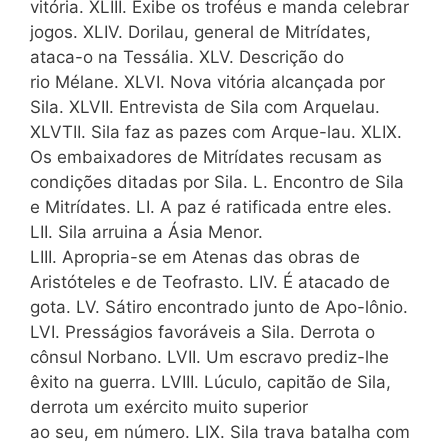
vitória. XLIII. Exibe os troféus e manda celebrar
jogos. XLIV. Dorilau, general de Mitrídates,
ataca-o na Tessália. XLV. Descrição do
rio Mélane. XLVI. Nova vitória alcançada por
Sila. XLVII. Entrevista de Sila com Arquelau.
XLVTII. Sila faz as pazes com Arque-lau. XLIX.
Os embaixadores de Mitrídates recusam as
condições ditadas por Sila. L. Encontro de Sila
e Mitrídates. LI. A paz é ratificada entre eles.
LII. Sila arruina a Ásia Menor.
LIII. Apropria-se em Atenas das obras de
Aristóteles e de Teofrasto. LIV. É atacado de
gota. LV. Sátiro encontrado junto de Apo-lônio.
LVI. Presságios favoráveis a Sila. Derrota o
cônsul Norbano. LVII. Um escravo prediz-lhe
êxito na guerra. LVIII. Lúculo, capitão de Sila,
derrota um exército muito superior
ao seu, em número. LIX. Sila trava batalha com