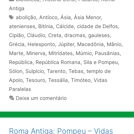
Antiga
Tags
abolição
,
Antíoco
,
Ásia
,
Ásia Menor
,
atenienses
,
Bitínia
,
Cálcide
,
cidade de Delfos
,
Cipião
,
Cláudio
,
Creta
,
dracmas
,
gauleses
,
Grécia
,
Helesponto
,
Júpiter
,
Macedônia
,
Mânio
,
Marte
,
Minerva
,
Mitrídates
,
Múmio
,
Pausânias
,
República
,
República Romana
,
Sila e Pompeu
,
Sólon
,
Sulpício
,
Tarento
,
Tebas
,
templo de
Apolo
,
Tesouro
,
Tessália
,
Timóteo
,
Vidas
Paralelas
Deixe um comentário
Roma Antiga: Pompeu – Vidas