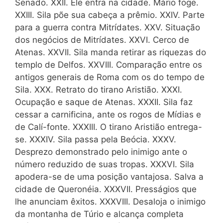
Senado. XXII. Êle entra na cidade. Mário foge.
XXIII. Sila põe sua cabeça a prêmio. XXIV. Parte
para a guerra contra Mitrídates. XXV. Situação
dos negócios de Mitrídates. XXVI. Cerco de
Atenas. XXVII. Sila manda retirar as riquezas do
templo de Delfos. XXVIII. Comparação entre os
antigos generais de Roma com os do tempo de
Sila. XXX. Retrato do tirano Aristião. XXXI.
Ocupação e saque de Atenas. XXXII. Sila faz
cessar a carnificina, ante os rogos de Mídias e
de Calí-fonte. XXXIII. O tirano Aristião entrega-
se. XXXIV. Sila passa pela Beócia. XXXV.
Desprezo demonstrado pelo inimigo ante o
número reduzido de suas tropas. XXXVI. Sila
apodera-se de uma posição vantajosa. Salva a
cidade de Queronéia. XXXVII. Presságios que
lhe anunciam êxitos. XXXVIII. Desaloja o inimigo
da montanha de Túrio e alcança completa