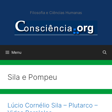
Pular
para
Filosofia e Ciências Humanas
o
conteúdo
Menu
Sila e Pompeu
Lúcio Cornélio Sila – Plutarco –