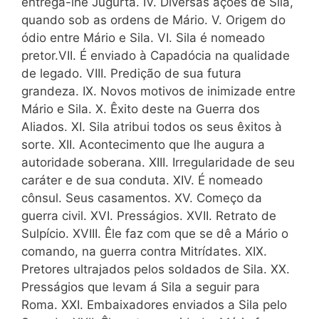
entrega-lhe Jugurta. IV. Diversas ações de Sila,
quando sob as ordens de Mário. V. Origem do
ódio entre Mário e Sila. VI. Sila é nomeado
pretor.VII. É enviado à Capadócia na qualidade
de legado. VIII. Predição de sua futura
grandeza. IX. Novos motivos de inimizade entre
Mário e Sila. X. Êxito deste na Guerra dos
Aliados. XI. Sila atribui todos os seus êxitos à
sorte. XII. Acontecimento que lhe augura a
autoridade soberana. XIII. Irregularidade de seu
caráter e de sua conduta. XIV. É nomeado
cônsul. Seus casamentos. XV. Começo da
guerra civil. XVI. Presságios. XVII. Retrato de
Sulpício. XVIII. Êle faz com que se dê a Mário o
comando, na guerra contra Mitrídates. XIX.
Pretores ultrajados pelos soldados de Sila. XX.
Presságios que levam á Sila a seguir para
Roma. XXI. Embaixadores enviados a Sila pelo