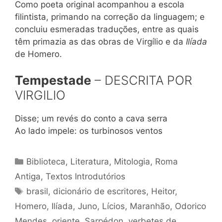
Como poeta original acompanhou a escola
filintista, primando na correção da linguagem; e
concluiu esmeradas traduções, entre as quais
têm primazia as das obras de Virgílio e da
Ilíada
de Homero.
Tempestade
– DESCRITA POR
VIRGILIO
Disse; um revés do conto a cava serra
Ao lado impele: os turbinosos ventos
Categorias
Biblioteca
,
Literatura
,
Mitologia
,
Roma
Antiga
,
Textos Introdutórios
Tags
brasil
,
dicionário de escritores
,
Heitor
,
Homero
,
Ilíada
,
Juno
,
Lícios
,
Maranhão
,
Odorico
Mendes
,
oriente
,
Sarpédon
,
verbetes de