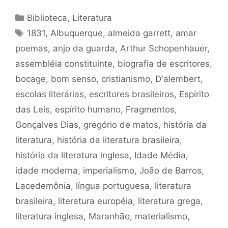
Categorias
Biblioteca
,
Literatura
Tags
1831
,
Albuquerque
,
almeida garrett
,
amar
poemas
,
anjo da guarda
,
Arthur Schopenhauer
,
assembléia constituinte
,
biografia de escritores
,
bocage
,
bom senso
,
cristianismo
,
D'alembert
,
escolas literárias
,
escritores brasileiros
,
Espírito
das Leis
,
espírito humano
,
Fragmentos
,
Gonçalves Dias
,
gregório de matos
,
história da
literatura
,
história da literatura brasileira
,
história da literatura inglesa
,
Idade Média
,
idade moderna
,
imperialismo
,
João de Barros
,
Lacedemônia
,
língua portuguesa
,
literatura
brasileira
,
literatura européia
,
literatura grega
,
literatura inglesa
,
Maranhão
,
materialismo
,