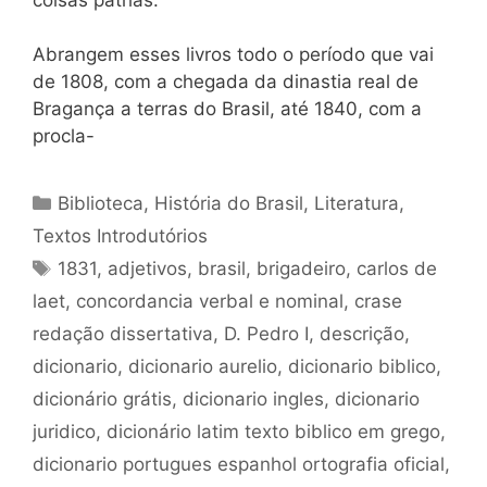
Abrangem esses livros todo o período que vai
de 1808, com a chegada da dinastia real de
Bragança a terras do Brasil, até 1840, com a
procla-
Categorias
Biblioteca
,
História do Brasil
,
Literatura
,
Textos Introdutórios
Tags
1831
,
adjetivos
,
brasil
,
brigadeiro
,
carlos de
laet
,
concordancia verbal e nominal
,
crase
redação dissertativa
,
D. Pedro I
,
descrição
,
dicionario
,
dicionario aurelio
,
dicionario biblico
,
dicionário grátis
,
dicionario ingles
,
dicionario
juridico
,
dicionário latim texto biblico em grego
,
dicionario portugues espanhol ortografia oficial
,