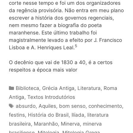
corte nesse tempo e foi um dos organizadores
da regência provisória. Não entra em meu plano
escrever a história dos governos regenciais,
nem mesmo fazer a biografia do poeta
maranhense. Este último trabalho foi
magistralmente levado a efeito por J. Francisco
5
Lisboa e A. Henriques Leal.
O decênio que vai de 1830 a 40, é a certos
respeitos a época mais valor
Categorias
Biblioteca
,
Grécia Antiga
,
Literatura
,
Roma
Antiga
,
Textos Introdutórios
Tags
absurdo
,
Aquiles
,
bom senso
,
conhecimento
,
festins
,
História do Brasil
,
Ilíada
,
literatura
brasileira
,
Maranhão
,
Minerva
,
minerva
brasiliense
,
Mitologia
,
Mitologia Grega
,