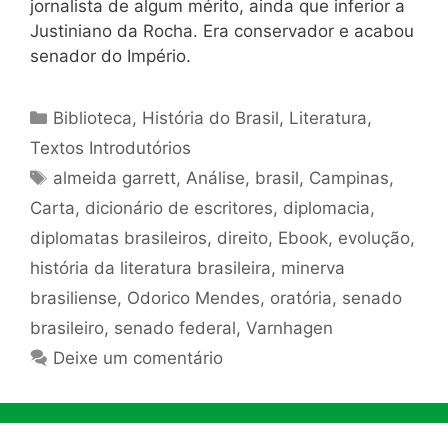
jornalista de algum mérito, ainda que inferior a
Justiniano da Rocha. Era conservador e acabou
senador do Império.
Categorias
Biblioteca
,
História do Brasil
,
Literatura
,
Textos Introdutórios
Tags
almeida garrett
,
Análise
,
brasil
,
Campinas
,
Carta
,
dicionário de escritores
,
diplomacia
,
diplomatas brasileiros
,
direito
,
Ebook
,
evolução
,
história da literatura brasileira
,
minerva
brasiliense
,
Odorico Mendes
,
oratória
,
senado
brasileiro
,
senado federal
,
Varnhagen
Deixe um comentário