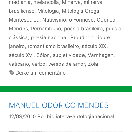
mediania
,
melancolia
,
Minerva
,
minerva
brasiliense
,
Mitologia
,
Mitologia Grega
,
Montesquieu
,
Nativismo
,
o Formoso
,
Odorico
Mendes
,
Pernambuco
,
poesia brasileira
,
poesia
clássica
,
poesia nacional
,
Proudhon
,
rio de
janeiro
,
romantismo brasileiro
,
século XIX
,
século XVI
,
Sólon
,
subjetividade
,
Varnhagen
,
vaticano
,
verbo
,
versos de amor
,
Zola
Deixe um comentário
MANUEL ODORICO MENDES
12/09/2010
Por
biblioteca-antologianacional