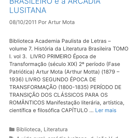
BRASILEIRO e a ARCÁDIA
LUSITANA
08/10/2011
Por
Artur Mota
Biblioteca Academia Paulista de Letras –
volume 7. História da Literatura Brasileira TOMO
I. vol 3. LIVRO PRIMEIRO Época de
Transformação (século XIX) 2º período (Fase
Patriótica) Artur Mota (Arthur Motta) (1879 –
1936) LIVRO SEGUNDO ÉPOCA DE
TRANSFORMAÇÃO (1800-1835) PERÍODO DE
TRANSIÇÃO DOS CLÁSSICOS PARA OS
ROMÂNTICOS Manifestação literária, artística,
científica e filosófica CAPÍTULO …
Ler mais
Categorias
Biblioteca
,
Literatura
Tags