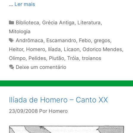
…
Ler mais
Categorias
Biblioteca
,
Grécia Antiga
,
Literatura
,
Mitologia
Tags
Andrômaca
,
Escamandro
,
Febo
,
gregos
,
Heitor
,
Homero
,
Ilíada
,
Licaon
,
Odorico Mendes
,
Olimpo
,
Pelides
,
Plutão
,
Tróia
,
troianos
Deixe um comentário
Ilíada de Homero – Canto XX
23/09/2008
Por
Homero