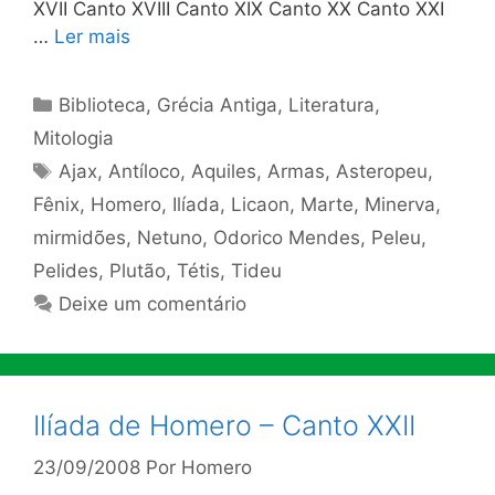
XVII Canto XVIII Canto XIX Canto XX Canto XXI
…
Ler mais
Categorias
Biblioteca
,
Grécia Antiga
,
Literatura
,
Mitologia
Tags
Ajax
,
Antíloco
,
Aquiles
,
Armas
,
Asteropeu
,
Fênix
,
Homero
,
Ilíada
,
Licaon
,
Marte
,
Minerva
,
mirmidões
,
Netuno
,
Odorico Mendes
,
Peleu
,
Pelides
,
Plutão
,
Tétis
,
Tideu
Deixe um comentário
Ilíada de Homero – Canto XXII
23/09/2008
Por
Homero