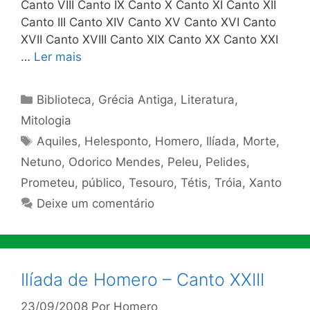
Canto VIII Canto IX Canto X Canto XI Canto XII
Canto III Canto XIV Canto XV Canto XVI Canto
XVII Canto XVIII Canto XIX Canto XX Canto XXI
…
Ler mais
Categorias
Biblioteca
,
Grécia Antiga
,
Literatura
,
Mitologia
Tags
Aquiles
,
Helesponto
,
Homero
,
Ilíada
,
Morte
,
Netuno
,
Odorico Mendes
,
Peleu
,
Pelides
,
Prometeu
,
público
,
Tesouro
,
Tétis
,
Tróia
,
Xanto
Deixe um comentário
Ilíada de Homero – Canto XXIII
23/09/2008
Por
Homero