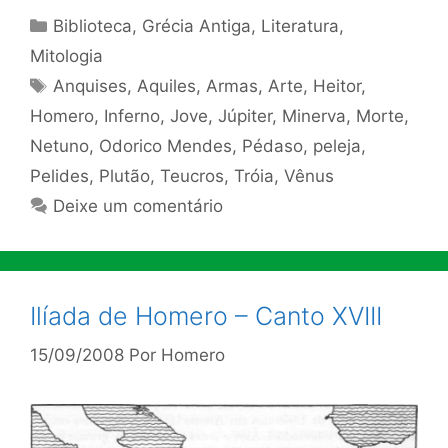
Categorias
Biblioteca
,
Grécia Antiga
,
Literatura
,
Mitologia
Tags
Anquises
,
Aquiles
,
Armas
,
Arte
,
Heitor
,
Homero
,
Inferno
,
Jove
,
Júpiter
,
Minerva
,
Morte
,
Netuno
,
Odorico Mendes
,
Pédaso
,
peleja
,
Pelides
,
Plutão
,
Teucros
,
Tróia
,
Vênus
Deixe um comentário
Ilíada de Homero – Canto XVIII
15/09/2008
Por
Homero