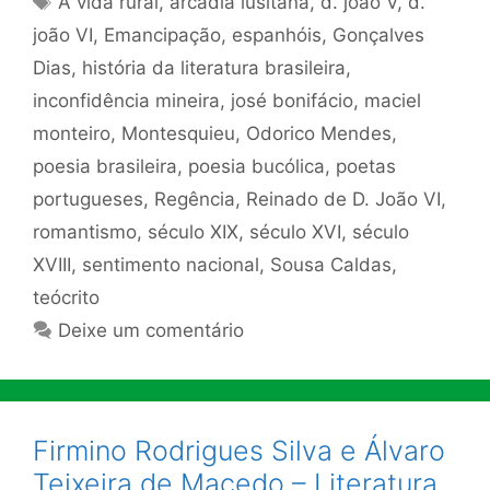
A vida rural
,
arcádia lusitana
,
d. joão V
,
d.
joão VI
,
Emancipação
,
espanhóis
,
Gonçalves
Dias
,
história da literatura brasileira
,
inconfidência mineira
,
josé bonifácio
,
maciel
monteiro
,
Montesquieu
,
Odorico Mendes
,
poesia brasileira
,
poesia bucólica
,
poetas
portugueses
,
Regência
,
Reinado de D. João VI
,
romantismo
,
século XIX
,
século XVI
,
século
XVIII
,
sentimento nacional
,
Sousa Caldas
,
teócrito
Deixe um comentário
Firmino Rodrigues Silva e Álvaro
Teixeira de Macedo – Literatura