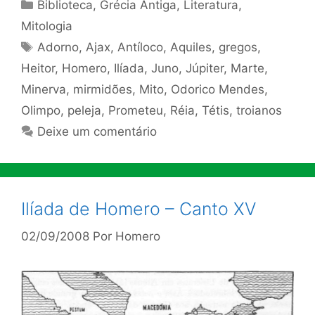
Categorias
Biblioteca
,
Grécia Antiga
,
Literatura
,
Mitologia
Tags
Adorno
,
Ajax
,
Antíloco
,
Aquiles
,
gregos
,
Heitor
,
Homero
,
Ilíada
,
Juno
,
Júpiter
,
Marte
,
Minerva
,
mirmidões
,
Mito
,
Odorico Mendes
,
Olimpo
,
peleja
,
Prometeu
,
Réia
,
Tétis
,
troianos
Deixe um comentário
Ilíada de Homero – Canto XV
02/09/2008
Por
Homero