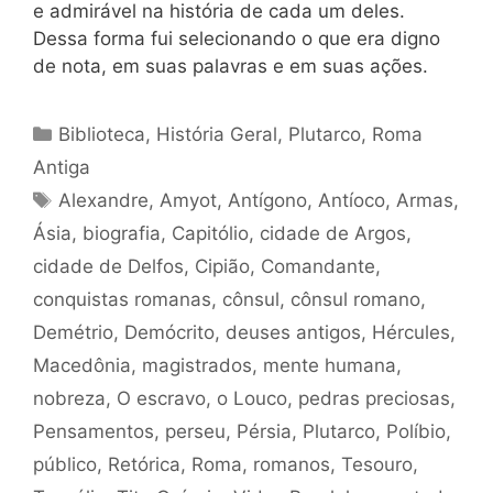
e admirável na história de cada um deles.
Dessa forma fui selecionando o que era digno
de nota, em suas palavras e em suas ações.
Categorias
Biblioteca
,
História Geral
,
Plutarco
,
Roma
Antiga
Tags
Alexandre
,
Amyot
,
Antígono
,
Antíoco
,
Armas
,
Ásia
,
biografia
,
Capitólio
,
cidade de Argos
,
cidade de Delfos
,
Cipião
,
Comandante
,
conquistas romanas
,
cônsul
,
cônsul romano
,
Demétrio
,
Demócrito
,
deuses antigos
,
Hércules
,
Macedônia
,
magistrados
,
mente humana
,
nobreza
,
O escravo
,
o Louco
,
pedras preciosas
,
Pensamentos
,
perseu
,
Pérsia
,
Plutarco
,
Políbio
,
público
,
Retórica
,
Roma
,
romanos
,
Tesouro
,