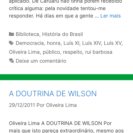
aplicado. De Caruaru não tinha porém recebido
crítica alguma: pela novidade tentou-me
responder. Há dias em que a gente …
Ler mais
Categorias
Biblioteca
,
História do Brasil
Tags
Democracia
,
honra
,
Luís XI
,
Luís XIV
,
Luís XV
,
Oliveira Lima
,
público
,
respeito
,
rui barbosa
Deixe um comentário
A DOUTRINA DE WILSON
29/12/2011
Por
Oliveira Lima
Oliveira Lima A DOUTRINA DE WILSON Por
mais que isto pareça extraordinário, mesmo aos