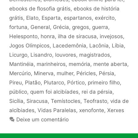
ebooks de flosofia grátis
,
ebooks de história
grátis
,
Elato
,
Esparta
,
espartanos
,
exército
,
fortuna
,
General
,
Grécia
,
gregos
,
guerra
,
Helesponto
,
honra
,
ilha de siracusa
,
invejosos
,
Jogos Olímpicos
,
Lacedemônia
,
Lacônia
,
Líbia
,
Licurgo
,
Lisandro
,
louvores
,
magistrados
,
Mantinéia
,
marinheiros
,
memória
,
mente aberta
,
Mercúrio
,
Minerva
,
mulher
,
Péricles
,
Pérsia
,
Pireu
,
Platão
,
Plutarco
,
Pórtico
,
primeiro filho
,
público
,
quem foi alcibíades
,
rei da pérsia
,
Sicília
,
Siracusa
,
Temístocles
,
Teofrasto
,
vida de
alcíbiades
,
Vidas Paralelas
,
xenofonte
,
Xerxes
Deixe um comentário