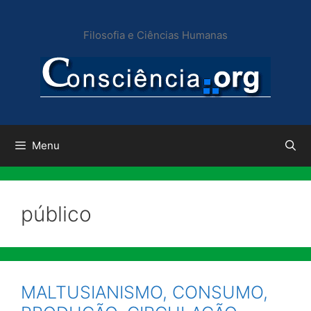
Pular
para
Filosofia e Ciências Humanas
o
conteúdo
Menu
público
MALTUSIANISMO, CONSUMO,