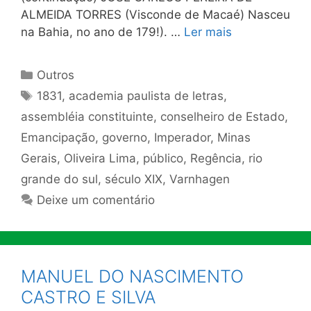
ALMEIDA TORRES (Visconde de Macaé) Nasceu
na Bahia, no ano de 179!). …
Ler mais
Categorias
Outros
Tags
1831
,
academia paulista de letras
,
assembléia constituinte
,
conselheiro de Estado
,
Emancipação
,
governo
,
Imperador
,
Minas
Gerais
,
Oliveira Lima
,
público
,
Regência
,
rio
grande do sul
,
século XIX
,
Varnhagen
Deixe um comentário
MANUEL DO NASCIMENTO
CASTRO E SILVA