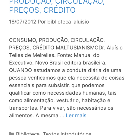
PRODUÇÃO, CIRCULAÇÃO,
PREÇOS, CRÉDITO
18/07/2012
Por
biblioteca-aluisio
CONSUMO, PRODUÇÃO, CIRCULAÇÃO,
PREÇOS, CRÉDITO MALTUSIANISMODr. Aluísio
Telles de Meirelles. Fonte: Manual do
Executivo. Novo Brasil editora brasileira.
QUANDO estudamos a conduta diária de uma
pessoa verificamos que ela necessita de coisas
essenciais para subsistir, que podemos
qualificar como necessidades humanas, tais
como alimentação, vestuário, habitação e
transportes. Para viver, são necessários os
alimentos. A mesma …
Ler mais
Categorias
Biblioteca
,
Textos Introdutórios