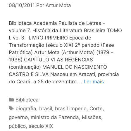
08/10/2011
Por
Artur Mota
Biblioteca Academia Paulista de Letras –
volume 7. História da Literatura Brasileira TOMO
I. vol 3. LIVRO PRIMEIRO Época de
Transformação (século XIX) 2º período (Fase
Patriótica) Artur Mota (Arthur Motta) (1879 –
1936) CAPÍTULO VI AS REGÊNCIAS
(continuação) MANUEL DO NASCIMENTO
CASTRO E SILVA Nasceu em Aracati, província
do Ceará, a 25 de dezembro …
Ler mais
Categorias
Biblioteca
Tags
biografia
,
brasil
,
brasil imperio
,
Corte
,
governo
,
ministro da Fazenda
,
Missões
,
público
,
século XIX