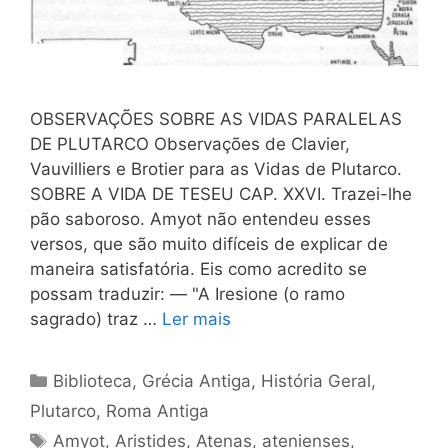
OBSERVAÇÕES SOBRE AS VIDAS PARALELAS
DE PLUTARCO Observações de Clavier,
Vauvilliers e Brotier para as Vidas de Plutarco.
SOBRE A VIDA DE TESEU CAP. XXVI. Trazei-lhe
pão saboroso. Amyot não entendeu esses
versos, que são muito difíceis de explicar de
maneira satisfatória. Eis como acredito se
possam traduzir: — "A Iresione (o ramo
sagrado) traz …
Ler mais
Categorias
Biblioteca
,
Grécia Antiga
,
História Geral
,
Plutarco
,
Roma Antiga
Tags
Amyot
,
Aristides
,
Atenas
,
atenienses
,