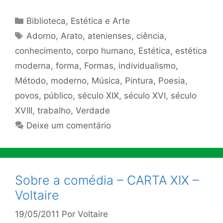
Categorias
Biblioteca
,
Estética e Arte
Tags
Adorno
,
Arato
,
atenienses
,
ciência
,
conhecimento
,
corpo humano
,
Estética
,
estética
moderna
,
forma
,
Formas
,
individualismo
,
Método
,
moderno
,
Música
,
Pintura
,
Poesia
,
povos
,
público
,
século XIX
,
século XVI
,
século
XVIII
,
trabalho
,
Verdade
Deixe um comentário
Sobre a comédia – CARTA XIX –
Voltaire
19/05/2011
Por
Voltaire