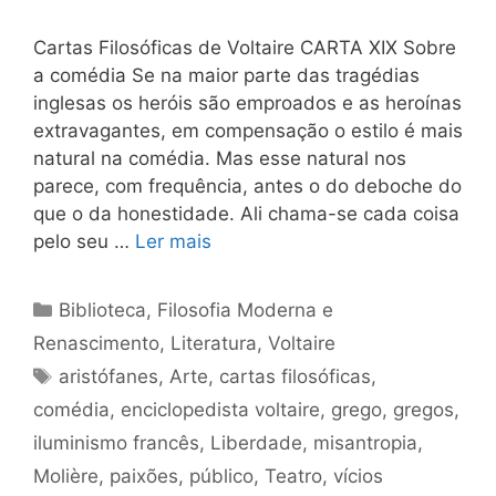
Cartas Filosóficas de Voltaire CARTA XIX Sobre
a comédia Se na maior parte das tragédias
inglesas os heróis são emproados e as heroínas
extravagantes, em compensação o estilo é mais
natural na comédia. Mas esse natural nos
parece, com frequência, antes o do deboche do
que o da honestidade. Ali chama-se cada coisa
pelo seu …
Ler mais
Categorias
Biblioteca
,
Filosofia Moderna e
Renascimento
,
Literatura
,
Voltaire
Tags
aristófanes
,
Arte
,
cartas filosóficas
,
comédia
,
enciclopedista voltaire
,
grego
,
gregos
,
iluminismo francês
,
Liberdade
,
misantropia
,
Molière
,
paixões
,
público
,
Teatro
,
vícios