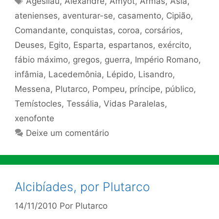
Agesilau
,
Alexandre
,
Amyot
,
Armas
,
Ásia
,
atenienses
,
aventurar-se
,
casamento
,
Cipião
,
Comandante
,
conquistas
,
coroa
,
corsários
,
Deuses
,
Egito
,
Esparta
,
espartanos
,
exército
,
fábio máximo
,
gregos
,
guerra
,
Império Romano
,
infâmia
,
Lacedemônia
,
Lépido
,
Lisandro
,
Messena
,
Plutarco
,
Pompeu
,
príncipe
,
público
,
Temístocles
,
Tessália
,
Vidas Paralelas
,
xenofonte
Deixe um comentário
Alcibíades, por Plutarco
14/11/2010
Por
Plutarco