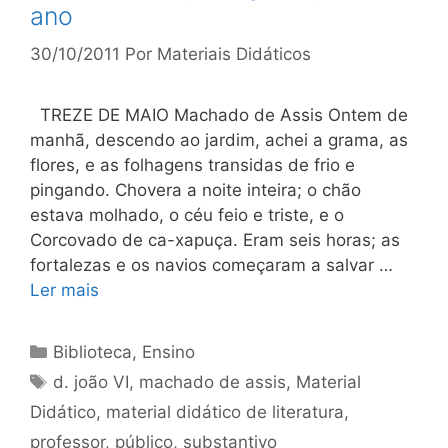
ano
30/10/2011
Por
Materiais Didáticos
TREZE DE MAIO Machado de Assis Ontem de
manhã, descendo ao jardim, achei a grama, as
flores, e as folhagens transidas de frio e
pingando. Chovera a noite inteira; o chão
estava molhado, o céu feio e triste, e o
Corcovado de ca-xapuça. Eram seis horas; as
fortalezas e os navios começaram a salvar …
Ler mais
Categorias
Biblioteca
,
Ensino
Tags
d. joão VI
,
machado de assis
,
Material
Didático
,
material didático de literatura
,
professor
,
público
,
substantivo