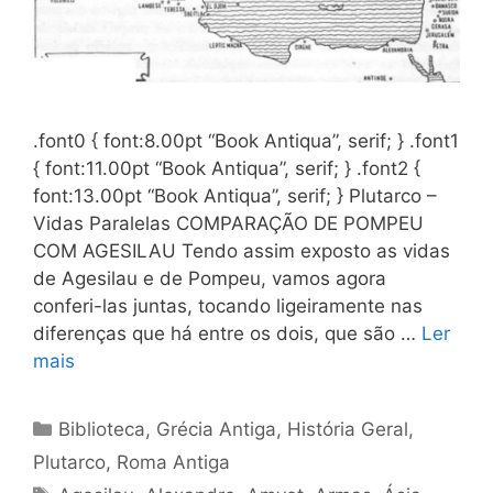
.font0 { font:8.00pt “Book Antiqua”, serif; } .font1
{ font:11.00pt “Book Antiqua”, serif; } .font2 {
font:13.00pt “Book Antiqua”, serif; } Plutarco –
Vidas Paralelas COMPARAÇÃO DE POMPEU
COM AGESILAU Tendo assim exposto as vidas
de Agesilau e de Pompeu, vamos agora
conferi-las juntas, tocando ligeiramente nas
diferenças que há entre os dois, que são …
Ler
mais
Categorias
Biblioteca
,
Grécia Antiga
,
História Geral
,
Plutarco
,
Roma Antiga
Tags