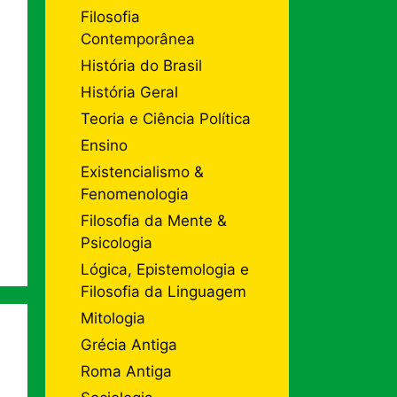
Filosofia
Contemporânea
História do Brasil
História Geral
Teoria e Ciência Política
Ensino
Existencialismo &
Fenomenologia
Filosofia da Mente &
Psicologia
Lógica, Epistemologia e
Filosofia da Linguagem
Mitologia
Grécia Antiga
Roma Antiga