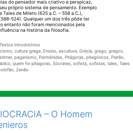
ias do pensador mais criativo e perspicaz,
seu próprio sistema de pensamento. Exemplo
 Tales de Mileto (625 a.C. – 558 a.C.),
588-524). Qualquer um dos três pôde ter
 no entanto não foram mencionados pela
luência na história da filosofia.
Textos Introdutórios
icismo
,
cultura grega
,
Ensino
,
escultura
,
Grécia
,
grego
,
gregos
,
tirner
,
paganismo
,
Parmênides
,
Pitágoras
,
pitagóricos
,
Platão
,
blico
,
quem foi pitagoras
,
Sócrates
,
sofista
,
sofistas
,
tales
,
Tales
colofão
,
Zenão
EDIOCRACIA – O Homem
enieros