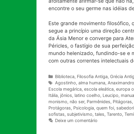
afoitamente afirmar-se que não há
encontre o seu germe nas idéias d
Este grande movimento filosófico,
segue a princípio uma direção centr
da Ásia Menor e converge para Aten
Péricles, o fastígio de sua perfeiçã
mundo helenizado, fundindo-se e m
com outras correntes intelectuais
Categorias
Biblioteca
,
Filosofia Antiga
,
Grécia Anti
Tags
Agostinho
,
alma humana
,
Anaximandr
Escola megárica
,
escola eleática
,
europa o
Itália
,
jônios
,
latino coelho
,
Leucipo
,
manuai
monismo
,
não ser
,
Parmênides
,
Pitágoras
Protágoras
,
Psicologia
,
quem foi
,
sabedor
sofistas
,
subjetivismo
,
tales
,
Tarento
,
Temí
Deixe um comentário