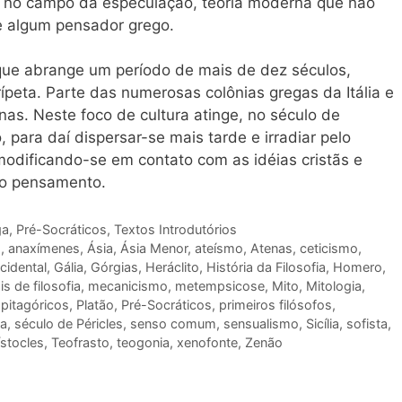
, no campo da especulação, teoria moderna que não
e algum pensador grego.
 que abrange um período de mais de dez séculos,
ípeta. Parte das numerosas colônias gregas da Itália e
as. Neste foco de cultura atinge, no século de
o, para daí dispersar-se mais tarde e irradiar pelo
odificando-se em contato com as idéias cristãs e
 do pensamento.
ga
,
Pré-Socráticos
,
Textos Introdutórios
o
,
anaxímenes
,
Ásia
,
Ásia Menor
,
ateísmo
,
Atenas
,
ceticismo
,
cidental
,
Gália
,
Górgias
,
Heráclito
,
História da Filosofia
,
Homero
,
s de filosofia
,
mecanicismo
,
metempsicose
,
Mito
,
Mitologia
,
,
pitagóricos
,
Platão
,
Pré-Socráticos
,
primeiros filósofos
,
ia
,
século de Péricles
,
senso comum
,
sensualismo
,
Sicília
,
sofista
,
stocles
,
Teofrasto
,
teogonia
,
xenofonte
,
Zenão