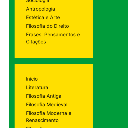
Sociologia
Antropologia
Estética e Arte
Filosofia do Direito
Frases, Pensamentos e
Citações
Início
Literatura
Filosofia Antiga
Filosofia Medieval
Filosofia Moderna e
Renascimento