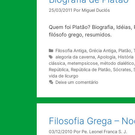
25/03/2011
Por
Miguel Duclós
Quem foi Platão? Biografia, Idéias
filósofo grego, resumidos.
Categorias
Filosofia Antiga
,
Grécia Antiga
,
Platão
,
Tags
alegoria da caverna
,
Apologia
,
História 
clássica
,
metempsicose
,
método dialético
República
,
República de Platão
,
Sócrates
,
vida de licurgo
Deixe um comentário
Filosofia Grega – No
03/12/2010
Por
Pe. Leonel Franca S. J.