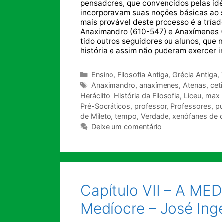
pensadores, que convencidos pelas idé
incorporavam suas noções básicas ao 
mais provável deste processo é a tríade
Anaximandro (610-547) e Anaxímenes (
tido outros seguidores ou alunos, que
história e assim não puderam exercer inf
Categorias
Ensino
,
Filosofia Antiga
,
Grécia Antiga
,
Tags
Anaximandro
,
anaxímenes
,
Atenas
,
cet
Heráclito
,
História da Filosofia
,
Liceu
,
max s
Pré-Socráticos
,
professor
,
Professores
,
pú
de Mileto
,
tempo
,
Verdade
,
xenófanes de 
Deixe um comentário
Capítulo VII – A M
Medíocre – José Ing