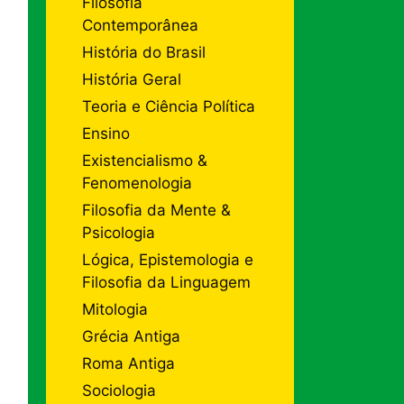
Filosofia
Contemporânea
História do Brasil
História Geral
Teoria e Ciência Política
Ensino
Existencialismo &
Fenomenologia
Filosofia da Mente &
Psicologia
Lógica, Epistemologia e
Filosofia da Linguagem
Mitologia
Grécia Antiga
Roma Antiga
Sociologia