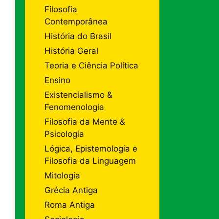
Filosofia
Contemporânea
História do Brasil
História Geral
Teoria e Ciência Política
Ensino
Existencialismo &
Fenomenologia
Filosofia da Mente &
Psicologia
Lógica, Epistemologia e
Filosofia da Linguagem
Mitologia
Grécia Antiga
Roma Antiga