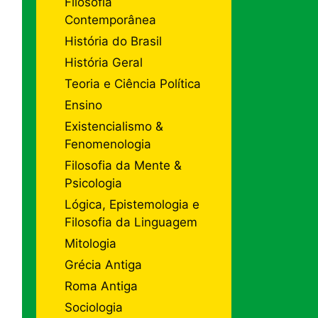
Filosofia
Contemporânea
História do Brasil
História Geral
Teoria e Ciência Política
Ensino
Existencialismo &
Fenomenologia
Filosofia da Mente &
Psicologia
Lógica, Epistemologia e
Filosofia da Linguagem
Mitologia
Grécia Antiga
Roma Antiga
Sociologia