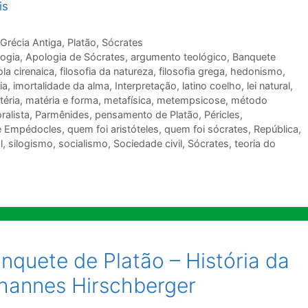
is
Grécia Antiga
,
Platão
,
Sócrates
ogia
,
Apologia de Sócrates
,
argumento teológico
,
Banquete
la cirenaica
,
filosofia da natureza
,
filosofia grega
,
hedonismo
,
ia
,
imortalidade da alma
,
Interpretação
,
latino coelho
,
lei natural
,
téria
,
matéria e forma
,
metafísica
,
metempsicose
,
método
ralista
,
Parmênides
,
pensamento de Platão
,
Péricles
,
e Empédocles
,
quem foi aristóteles
,
quem foi sócrates
,
República
,
l
,
silogismo
,
socialismo
,
Sociedade civil
,
Sócrates
,
teoria do
nquete de Platão – História da
ohannes Hirschberger