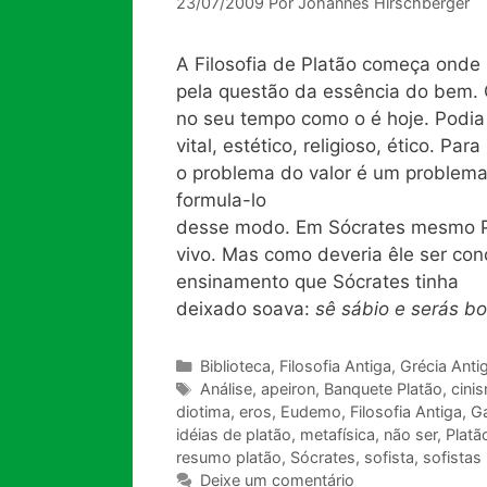
23/07/2009
Por
Johannes Hirschberger
A Filosofia de Platão começa onde 
pela questão da essência do bem. O
no seu tempo como o é hoje. Podia
vital, estético, religioso, ético. Para
o problema do valor é um problema 
formula-lo
desse modo. Em Sócrates mesmo Pla
vivo. Mas como deveria êle ser co
ensinamento que Sócrates tinha
deixado soava:
sê sábio e serás b
Categorias
Biblioteca
,
Filosofia Antiga
,
Grécia Anti
Tags
Análise
,
apeiron
,
Banquete Platão
,
cini
diotima
,
eros
,
Eudemo
,
Filosofia Antiga
,
G
idéias de platão
,
metafísica
,
não ser
,
Platã
resumo platão
,
Sócrates
,
sofista
,
sofistas
Deixe um comentário