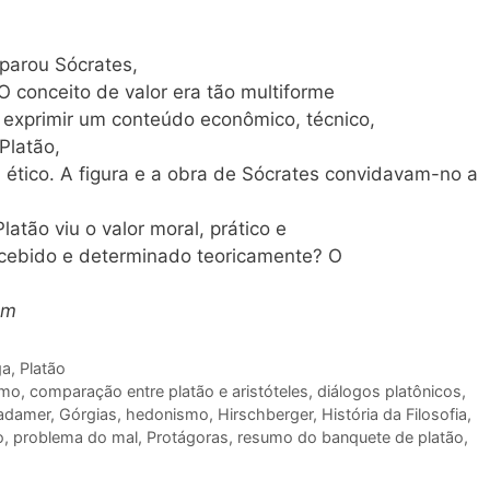
parou Sócrates,
 conceito de valor era tão multiforme
 exprimir um conteúdo econômico, técnico,
 Platão,
ético. A figura e a obra de Sócrates convidavam-no a
tão viu o valor moral, prático e
ncebido e determinado teoricamente? O
om
ga
,
Platão
smo
,
comparação entre platão e aristóteles
,
diálogos platônicos
,
adamer
,
Górgias
,
hedonismo
,
Hirschberger
,
História da Filosofia
,
o
,
problema do mal
,
Protágoras
,
resumo do banquete de platão
,