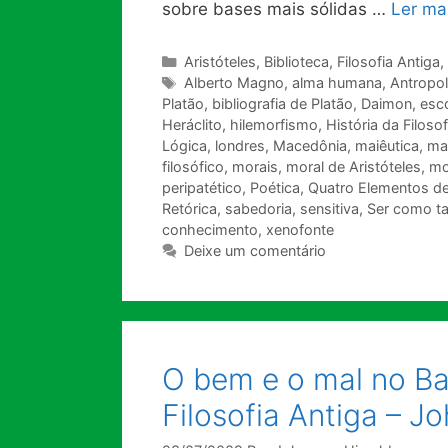
sobre bases mais sólidas …
Ler ma
Categorias
Aristóteles
,
Biblioteca
,
Filosofia Antiga
,
Tags
Alberto Magno
,
alma humana
,
Antropol
Platão
,
bibliografia de Platão
,
Daimon
,
esco
Heráclito
,
hilemorfismo
,
História da Filosof
Lógica
,
londres
,
Macedônia
,
maiêutica
,
ma
filosófico
,
morais
,
moral de Aristóteles
,
mo
peripatético
,
Poética
,
Quatro Elementos d
Retórica
,
sabedoria
,
sensitiva
,
Ser como ta
conhecimento
,
xenofonte
Deixe um comentário
O bem e o mal no Ba
Filosofia Antiga – J