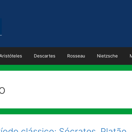
Aristóteles
Descartes
Rosseau
Nietzsche
o
ríodo clássico: Sócrates, Platão