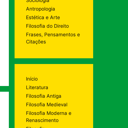
Sociologia
Antropologia
Estética e Arte
Filosofia do Direito
Frases, Pensamentos e
Citações
Início
Literatura
Filosofia Antiga
Filosofia Medieval
Filosofia Moderna e
Renascimento