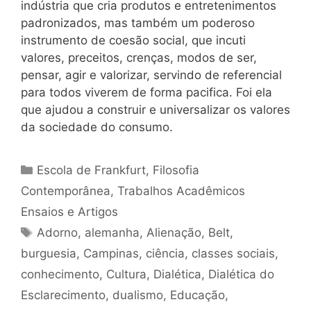
indústria que cria produtos e entretenimentos
padronizados, mas também um poderoso
instrumento de coesão social, que incuti
valores, preceitos, crenças, modos de ser,
pensar, agir e valorizar, servindo de referencial
para todos viverem de forma pacifica. Foi ela
que ajudou a construir e universalizar os valores
da sociedade do consumo.
Categorias
Escola de Frankfurt
,
Filosofia
Contemporânea
,
Trabalhos Acadêmicos
Ensaios e Artigos
Tags
Adorno
,
alemanha
,
Alienação
,
Belt
,
burguesia
,
Campinas
,
ciência
,
classes sociais
,
conhecimento
,
Cultura
,
Dialética
,
Dialética do
Esclarecimento
,
dualismo
,
Educação
,