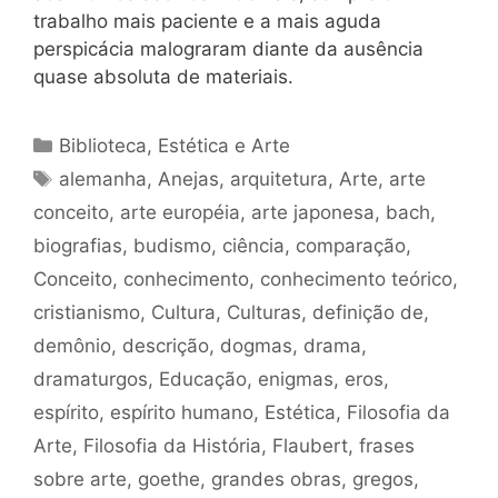
trabalho mais paciente e a mais aguda
perspicácia malograram diante da ausência
quase absoluta de materiais.
Categorias
Biblioteca
,
Estética e Arte
Tags
alemanha
,
Anejas
,
arquitetura
,
Arte
,
arte
conceito
,
arte européia
,
arte japonesa
,
bach
,
biografias
,
budismo
,
ciência
,
comparação
,
Conceito
,
conhecimento
,
conhecimento teórico
,
cristianismo
,
Cultura
,
Culturas
,
definição de
,
demônio
,
descrição
,
dogmas
,
drama
,
dramaturgos
,
Educação
,
enigmas
,
eros
,
espírito
,
espírito humano
,
Estética
,
Filosofia da
Arte
,
Filosofia da História
,
Flaubert
,
frases
sobre arte
,
goethe
,
grandes obras
,
gregos
,