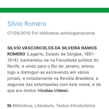
Sílvio Romero
07/09/2010
Por
biblioteca-antologianacional
SILVIO VASCONCELOS DA SILVEIRA RAMOS
ROMERO
(Lagarto, Estado de Sergipe, 1851-
1914), bacharelou-se na Faculdade jurídica do
Recife, e vindo para o Rio de Janeiro, entrou
logo a distinguir-se escrevendo em vários
jornais, e notadamente na
Revista Brasileira,
a
segunda das estampadas com este nome, e de
que era diretor N
icolau
M
idosi.
Categorias
Biblioteca
,
Literatura
,
Textos Introdutórios