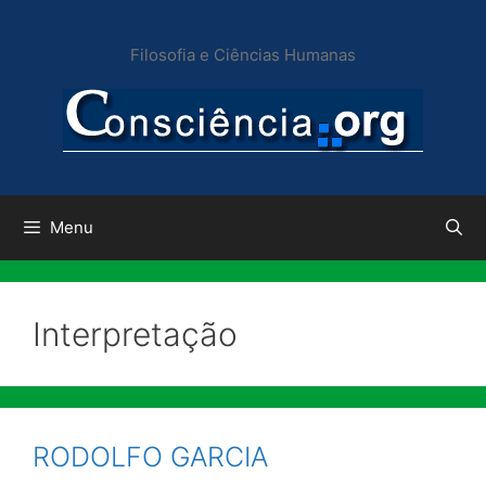
Pular
para
Filosofia e Ciências Humanas
o
conteúdo
Menu
Interpretação
RODOLFO GARCIA