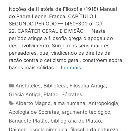
Noções de História da Filosofia (1918) Manual
do Padre Leonel Franca. CAPÍTULO I I
SEGUNDO PERÍODO — (450-300 α. C.)
22. CARÁTER GERAL Ε DIVISÃO — Neste
período atinge a filosofia grega o apogeu do
desenvolvimento. Surgem os seus maiores
pensadores, que, vindicando os direitos da
razão contra o ceticismo geral, constróem sobre
bases mais sólidas …
Ler mais
Categorias
Aristóteles
,
Biblioteca
,
Filosofia Antiga
,
Grécia Antiga
,
Platão
,
Sócrates
Tags
Alberto Magno
,
alma humana
,
Antropologia
,
Apologia de Sócrates
,
argumento teológico
,
Banquete Platão
,
bibliografia de Platão
,
Daimon
,
escola cirenaica
,
filosofia da natureza
,