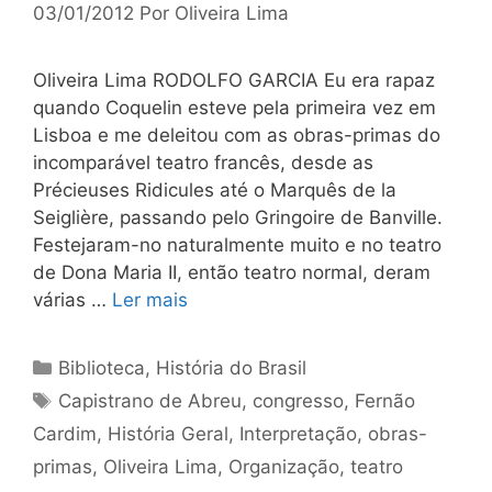
03/01/2012
Por
Oliveira Lima
Oliveira Lima RODOLFO GARCIA Eu era rapaz
quando Coquelin esteve pela primeira vez em
Lisboa e me deleitou com as obras-primas do
incomparável teatro francês, desde as
Précieuses Ridicules até o Marquês de la
Seiglière, passando pelo Gringoire de Banville.
Festejaram-no naturalmente muito e no teatro
de Dona Maria II, então teatro normal, deram
várias …
Ler mais
Categorias
Biblioteca
,
História do Brasil
Tags
Capistrano de Abreu
,
congresso
,
Fernão
Cardim
,
História Geral
,
Interpretação
,
obras-
primas
,
Oliveira Lima
,
Organização
,
teatro