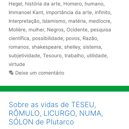
Hegel
,
história da arte
,
Homero
,
humano
,
Immanoel Kant
,
importância da arte
,
infinito
,
Interpretação
,
Islamismo
,
matéria
,
medíocre
,
Molière
,
mulher
,
Negros
,
Ocidente
,
pesquisa
científica
,
possibilidade
,
povos
,
Razão
,
romanos
,
shakespeare
,
shelley
,
sistema
,
subjetividade
,
Tesouro
,
trabalho
,
utilidade
,
virtude
Deixe um comentário
Sobre as vidas de TESEU,
RÔMULO, LICURGO, NUMA,
SÓLON de Plutarco