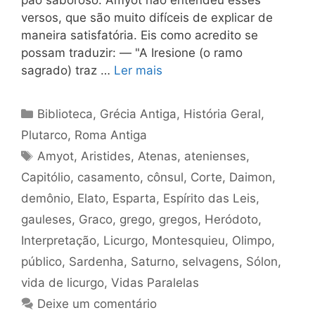
pão saboroso. Amyot não entendeu esses
versos, que são muito difíceis de explicar de
maneira satisfatória. Eis como acredito se
possam traduzir: — "A Iresione (o ramo
sagrado) traz …
Ler mais
Categorias
Biblioteca
,
Grécia Antiga
,
História Geral
,
Plutarco
,
Roma Antiga
Tags
Amyot
,
Aristides
,
Atenas
,
atenienses
,
Capitólio
,
casamento
,
cônsul
,
Corte
,
Daimon
,
demônio
,
Elato
,
Esparta
,
Espírito das Leis
,
gauleses
,
Graco
,
grego
,
gregos
,
Heródoto
,
Interpretação
,
Licurgo
,
Montesquieu
,
Olimpo
,
público
,
Sardenha
,
Saturno
,
selvagens
,
Sólon
,
vida de licurgo
,
Vidas Paralelas
Deixe um comentário