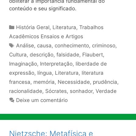
obliterar a importância fundamental do
conteúdo e seu significado.
Categorias
História Geral
,
Literatura
,
Trabalhos
Acadêmicos Ensaios e Artigos
Tags
Análise
,
causa
,
conhecimento
,
criminoso
,
Cultura
,
descrição
,
falsidade
,
Flaubert
,
Imaginação
,
Interpretação
,
liberdade de
expressão
,
língua
,
Literatura
,
literatura
francesa
,
memória
,
Necessidade
,
prudência
,
racionalidade
,
Sócrates
,
sonhador
,
Verdade
Deixe um comentário
Nietzsche: Metafísica e