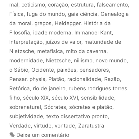
mal
,
ceticismo
,
coração
,
estrutura
,
falseamento
,
Física
,
fuga do mundo
,
gaia ciência
,
Genealogia
da moral
,
gregos
,
Heidegger
,
História da
Filosofia
,
idade moderna
,
Immanoel Kant
,
Interpretação
,
juízos de valor
,
maturidade de
Nietzsche
,
metafísica
,
mito da caverna
,
modernidade
,
Nietzsche
,
niilismo
,
novo mundo
,
o Sábio
,
Ocidente
,
paixões
,
pensadores
,
Pensar
,
physis
,
Platão
,
racionalidade
,
Razão
,
Retórica
,
rio de janeiro
,
rubens rodrigues torres
filho
,
século XIX
,
século XVI
,
sensibilidade
,
sobrenatural
,
Sócrates
,
sócrates e platão
,
subjetividade
,
texto dissertativo pronto
,
Verdade
,
virtude
,
vontade
,
Zaratustra
Deixe um comentário