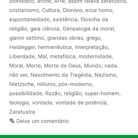
dionisíaco
,
arché
,
Arte
,
assim falava zaratustra
,
cristianismo
,
Cultura
,
Dionísio
,
ecce homo
,
espontaneidade
,
existência
,
filosofia da
religião
,
gaia ciência
,
Genealogia da moral
,
gianni vattimo
,
grandes obras
,
grego
,
Heidegger
,
hermenêutica
,
Interpretação
,
Liberdade
,
Mal
,
metafísica
,
modernidade
,
Moral
,
Morte
,
Morte de Deus
,
Mundo
,
nada
,
não ser
,
Nascimento da Tragédia
,
Nazismo
,
Nietzsche
,
niilismo
,
pós-moderno
,
possibilidade
,
Razão
,
religião
,
super-homem
,
teologia
,
vontade
,
vontade de potência
,
Zaratustra
Deixe um comentário