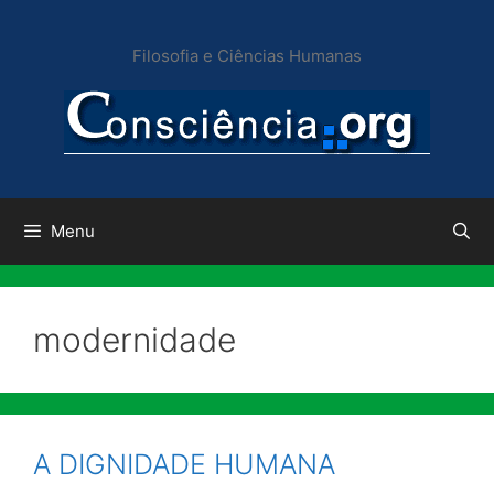
Pular
para
Filosofia e Ciências Humanas
o
conteúdo
Menu
modernidade
A DIGNIDADE HUMANA