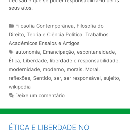
decisão é que se poder responsabilizá-lo pelos
seus atos.
Categorias
Filosofia Contemporânea
,
Filosofia do
Direito
,
Teoria e Ciência Política
,
Trabalhos
Acadêmicos Ensaios e Artigos
Tags
autonomia
,
Emancipação
,
espontaneidade
,
Ética
,
Liberdade
,
liberdade e responsabilidade
,
modernidade
,
moderno
,
morais
,
Moral
,
reflexões
,
Sentido
,
ser
,
ser responsável
,
sujeito
,
wikipedia
Deixe um comentário
ÉTICA E LIBERDADE NO