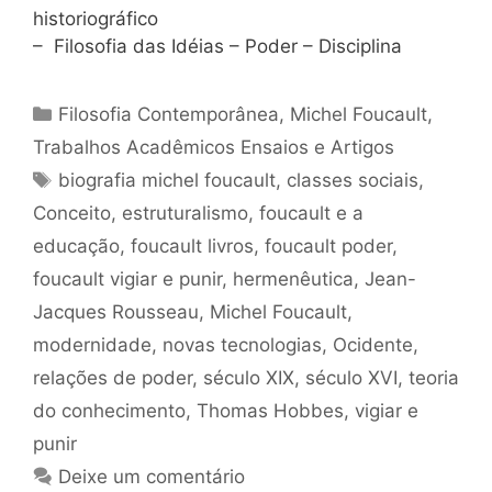
historiográfico
– Filosofia das Idéias – Poder – Disciplina
Categorias
Filosofia Contemporânea
,
Michel Foucault
,
Trabalhos Acadêmicos Ensaios e Artigos
Tags
biografia michel foucault
,
classes sociais
,
Conceito
,
estruturalismo
,
foucault e a
educação
,
foucault livros
,
foucault poder
,
foucault vigiar e punir
,
hermenêutica
,
Jean-
Jacques Rousseau
,
Michel Foucault
,
modernidade
,
novas tecnologias
,
Ocidente
,
relações de poder
,
século XIX
,
século XVI
,
teoria
do conhecimento
,
Thomas Hobbes
,
vigiar e
punir
Deixe um comentário