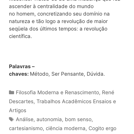
ascender à centralidade do mundo
no homem, concretizando seu domínio na
natureza e tão logo a revolução de maior
seqüela dos últimos tempos: a revolução
científica.
Palavras –
chaves:
Método, Ser Pensante, Dúvida.
Categorias
Filosofia Moderna e Renascimento
,
René
Descartes
,
Trabalhos Acadêmicos Ensaios e
Artigos
Tags
Análise
,
autonomia
,
bom senso
,
cartesianismo
,
ciência moderna
,
Cogito ergo