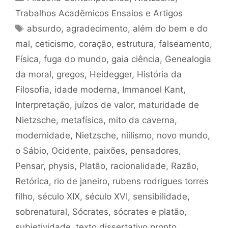
Trabalhos Acadêmicos Ensaios e Artigos
Tags
absurdo
,
agradecimento
,
além do bem e do
mal
,
ceticismo
,
coração
,
estrutura
,
falseamento
,
Física
,
fuga do mundo
,
gaia ciência
,
Genealogia
da moral
,
gregos
,
Heidegger
,
História da
Filosofia
,
idade moderna
,
Immanoel Kant
,
Interpretação
,
juízos de valor
,
maturidade de
Nietzsche
,
metafísica
,
mito da caverna
,
modernidade
,
Nietzsche
,
niilismo
,
novo mundo
,
o Sábio
,
Ocidente
,
paixões
,
pensadores
,
Pensar
,
physis
,
Platão
,
racionalidade
,
Razão
,
Retórica
,
rio de janeiro
,
rubens rodrigues torres
filho
,
século XIX
,
século XVI
,
sensibilidade
,
sobrenatural
,
Sócrates
,
sócrates e platão
,
subjetividade
,
texto dissertativo pronto
,