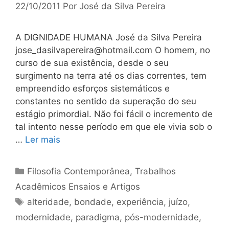
22/10/2011
Por
José da Silva Pereira
A DIGNIDADE HUMANA José da Silva Pereira
jose_dasilvapereira@hotmail.com
O homem, no
curso de sua existência, desde o seu
surgimento na terra até os dias correntes, tem
empreendido esforços sistemáticos e
constantes no sentido da superação do seu
estágio primordial. Não foi fácil o incremento de
tal intento nesse período em que ele vivia sob o
…
Ler mais
Categorias
Filosofia Contemporânea
,
Trabalhos
Acadêmicos Ensaios e Artigos
Tags
alteridade
,
bondade
,
experiência
,
juízo
,
modernidade
,
paradigma
,
pós-modernidade
,