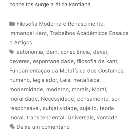
conceitos surge a ética kantiana.
Categorias
Filosofia Moderna e Renascimento
,
Immanoel Kant
,
Trabalhos Acadêmicos Ensaios
e Artigos
Tags
autonomia
,
Bem
,
consciência
,
dever
,
deveres
,
espontaneidade
,
filosofia de kant
,
Fundamentação da Metafísica dos Costumes
,
humano
,
legislador
,
Leis
,
metafísica
,
modernidade
,
moderno
,
morais
,
Moral
,
moralidade
,
Necessidade
,
pensamento
,
ser
responsável
,
subjetividade
,
sujeito
,
teoria
moral
,
transcendental
,
Universais
,
vontade
Deixe um comentário