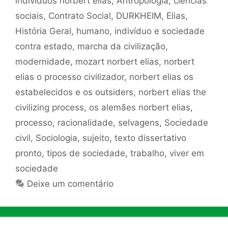
indivíduos norbert elias
,
Antropologia
,
ciências
sociais
,
Contrato Social
,
DURKHEIM
,
Elias
,
História Geral
,
humano
,
indivíduo e sociedade
contra estado
,
marcha da civilização
,
modernidade
,
mozart norbert elias
,
norbert
elias o processo civilizador
,
norbert elias os
estabelecidos e os outsiders
,
norbert elias the
civilizing process
,
os alemães norbert elias
,
processo
,
racionalidade
,
selvagens
,
Sociedade
civil
,
Sociologia
,
sujeito
,
texto dissertativo
pronto
,
tipos de sociedade
,
trabalho
,
viver em
sociedade
Deixe um comentário