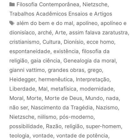
Categorias
Filosofia Contemporânea
,
Nietzsche
,
Trabalhos Acadêmicos Ensaios e Artigos
Tags
além do bem e do mal
,
apolíneo
,
apolíneo e
dionisíaco
,
arché
,
Arte
,
assim falava zaratustra
,
cristianismo
,
Cultura
,
Dionísio
,
ecce homo
,
espontaneidade
,
existência
,
filosofia da
religião
,
gaia ciência
,
Genealogia da moral
,
gianni vattimo
,
grandes obras
,
grego
,
Heidegger
,
hermenêutica
,
Interpretação
,
Liberdade
,
Mal
,
metafísica
,
modernidade
,
Moral
,
Morte
,
Morte de Deus
,
Mundo
,
nada
,
não ser
,
Nascimento da Tragédia
,
Nazismo
,
Nietzsche
,
niilismo
,
pós-moderno
,
possibilidade
,
Razão
,
religião
,
super-homem
,
teologia
,
vontade
,
vontade de potência
,