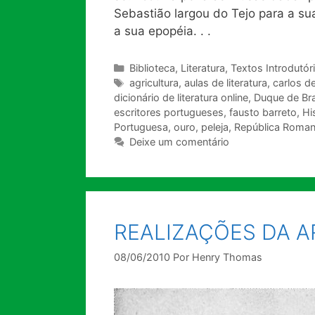
Sebastião largou do Tejo para a 
a sua epopéia. . .
Categorias
Biblioteca
,
Literatura
,
Textos Introdutór
Tags
agricultura
,
aulas de literatura
,
carlos de
dicionário de literatura online
,
Duque de Br
escritores portugueses
,
fausto barreto
,
Hi
Portuguesa
,
ouro
,
peleja
,
República Roma
Deixe um comentário
REALIZAÇÕES DA 
08/06/2010
Por
Henry Thomas