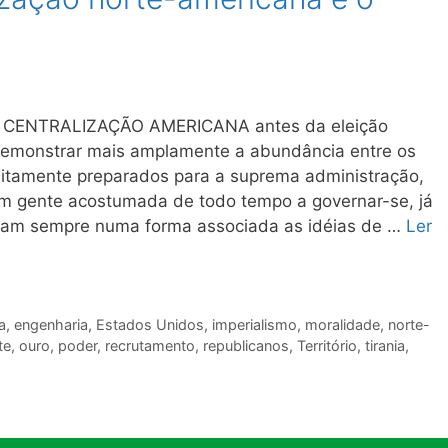
 CENTRALIZAÇÃO AMERICANA antes da eleição
demonstrar mais amplamente a abundância entre os
itamente preparados para a suprema administração,
 em gente acostumada de todo tempo a governar-se, já
aram sempre numa forma associada as idéias de …
Ler
a
,
engenharia
,
Estados Unidos
,
imperialismo
,
moralidade
,
norte-
te
,
ouro
,
poder
,
recrutamento
,
republicanos
,
Território
,
tirania
,