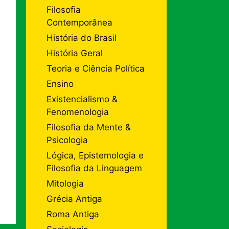
Filosofia
Contemporânea
História do Brasil
História Geral
Teoria e Ciência Política
Ensino
Existencialismo &
Fenomenologia
Filosofia da Mente &
Psicologia
Lógica, Epistemologia e
Filosofia da Linguagem
Mitologia
Grécia Antiga
Roma Antiga