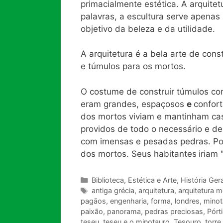
primacialmente estética. A arquit
palavras, a escultura serve apenas 
objetivo da beleza e da utilidade.
A arquitetura é a bela arte de cons
e túmulos para os mortos.
O costume de construir túmulos co
eram grandes, espaçosos
e
confort
dos mortos viviam e mantinham ca
providos de todo o necessário e de
com imensas e pesadas pedras. Po
dos mortos. Seus habitantes
iriam 
Categorias
Biblioteca
,
Estética e Arte
,
História Gera
Tags
antiga grécia
,
arquitetura
,
arquitetura 
pagãos
,
engenharia
,
forma
,
londres
,
minot
paixão
,
panorama
,
pedras preciosas
,
Pórt
teseu
,
teseu e o minotauro
,
Tesouro
,
torre