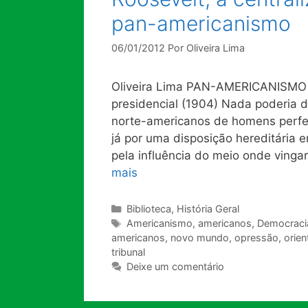
pan-americanismo
06/01/2012
Por
Oliveira Lima
Oliveira Lima PAN-AMERICANISMO
presidencial (1904) Nada poderia 
norte-americanos de homens perfe
já por uma disposição hereditária
pela influência do meio onde ving
mais
Categorias
Biblioteca
,
História Geral
Tags
Americanismo
,
americanos
,
Democraci
americanos
,
novo mundo
,
opressão
,
orien
tribunal
Deixe um comentário