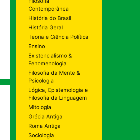
Filosofia
Contemporânea
História do Brasil
História Geral
Teoria e Ciência Política
Ensino
Existencialismo &
Fenomenologia
Filosofia da Mente &
Psicologia
Lógica, Epistemologia e
Filosofia da Linguagem
Mitologia
Grécia Antiga
Roma Antiga
Sociologia