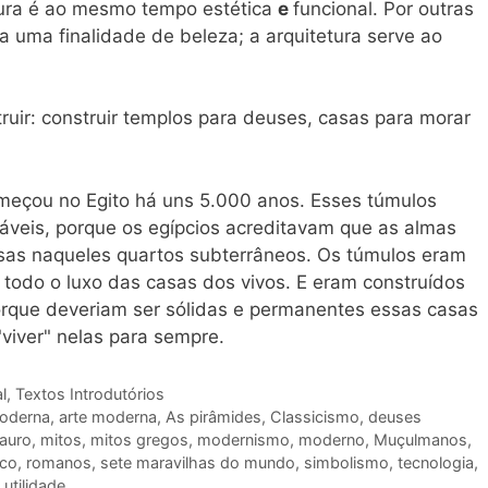
etura é ao mesmo tempo estética
e
funcional. Por outras
a uma finalidade de beleza; a arquitetura serve ao
truir: construir templos para deuses, casas para morar
meçou no Egito há uns 5.000 anos. Esses túmulos
áveis, porque os egípcios acreditavam que as almas
sas naqueles quartos subterrâneos. Os túmulos eram
 todo o luxo das casas dos vivos. E eram construídos
rque deveriam ser sólidas e permanentes essas casas
"viver" nelas para sempre.
l
,
Textos Introdutórios
moderna
,
arte moderna
,
As pirâmides
,
Classicismo
,
deuses
auro
,
mitos
,
mitos gregos
,
modernismo
,
moderno
,
Muçulmanos
,
ico
,
romanos
,
sete maravilhas do mundo
,
simbolismo
,
tecnologia
,
,
utilidade