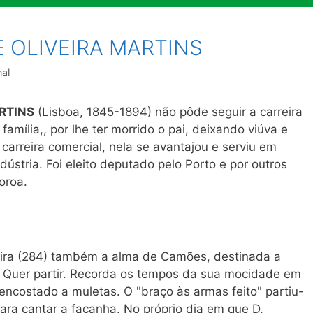
 OLIVEIRA MARTINS
nal
RTINS
(Lisboa, 1845-1894) não pôde seguir a carreira
amília,, por lhe ter morrido o pai, deixando viúva e
carreira comercial, nela se avantajou e serviu em
ústria. Foi eleito deputado pelo Porto e por outros
oroa.
aira (284) também a alma de Camões, destinada a
 Quer partir. Recorda os tempos da sua mocidade em
ncostado a muletas. O "braço às armas feito" partiu-
ara cantar a façanha. No próprio dia em que D.