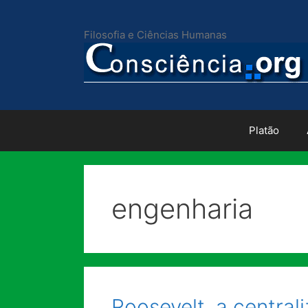
Pular
para
Filosofia e Ciências Humanas
o
conteúdo
Platão
engenharia
Roosevelt, a centra