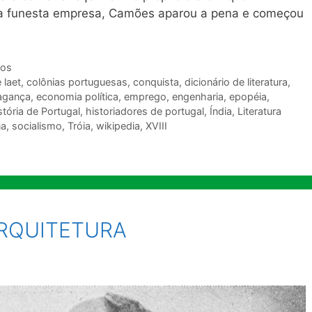
sua funesta empresa, Camões aparou a pena e começou
ios
 laet
,
colônias portuguesas
,
conquista
,
dicionário de literatura
,
agança
,
economia política
,
emprego
,
engenharia
,
epopéia
,
stória de Portugal
,
historiadores de portugal
,
Índia
,
Literatura
na
,
socialismo
,
Tróia
,
wikipedia
,
XVIII
ARQUITETURA