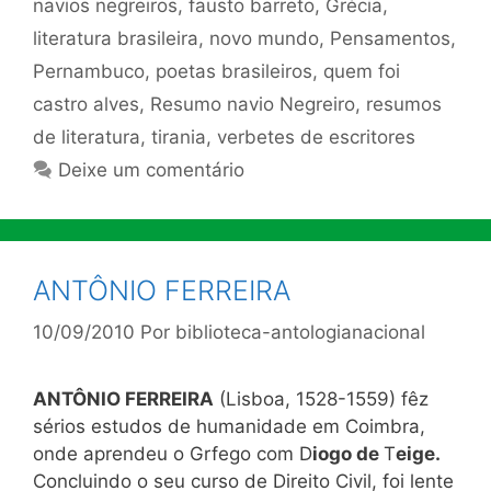
navios negreiros
,
fausto barreto
,
Grécia
,
literatura brasileira
,
novo mundo
,
Pensamentos
,
Pernambuco
,
poetas brasileiros
,
quem foi
castro alves
,
Resumo navio Negreiro
,
resumos
de literatura
,
tirania
,
verbetes de escritores
Deixe um comentário
ANTÔNIO FERREIRA
10/09/2010
Por
biblioteca-antologianacional
ANTÔNIO FERREIRA
(Lisboa, 1528-1559) fêz
sérios estudos de humanidade em Coimbra,
onde aprendeu o Grfego com D
iogo de
T
eige.
Concluindo o seu curso de Direito Civil, foi lente