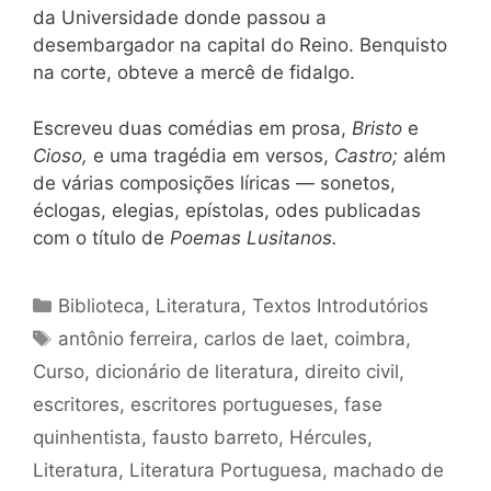
da Universidade donde passou a
desembargador na capital do Reino. Benquisto
na corte, obteve a mercê de fidalgo.
Escreveu duas comédias em prosa,
Bristo
e
Cioso,
e uma tragédia em versos,
Castro;
além
de várias composições líricas — sonetos,
éclogas, elegias, epístolas, odes publicadas
com o título de
Poemas Lusitanos.
Categorias
Biblioteca
,
Literatura
,
Textos Introdutórios
Tags
antônio ferreira
,
carlos de laet
,
coimbra
,
Curso
,
dicionário de literatura
,
direito civil
,
escritores
,
escritores portugueses
,
fase
quinhentista
,
fausto barreto
,
Hércules
,
Literatura
,
Literatura Portuguesa
,
machado de