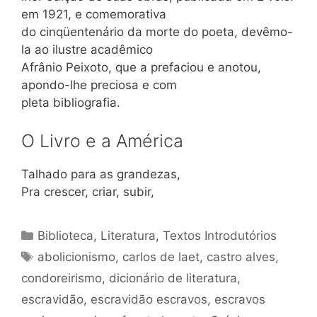
em 1921, e comemorativa
do cinqüentenário da morte do poeta, devêmo-
la ao ilustre acadêmico
Afrânio Peixoto, que a prefaciou e anotou,
apondo-lhe preciosa e com
pleta bibliografia.
O Livro e a América
Talhado para as grandezas,
Pra crescer, criar, subir,
Categorias
Biblioteca
,
Literatura
,
Textos Introdutórios
Tags
abolicionismo
,
carlos de laet
,
castro alves
,
condoreirismo
,
dicionário de literatura
,
escravidão
,
escravidão escravos
,
escravos