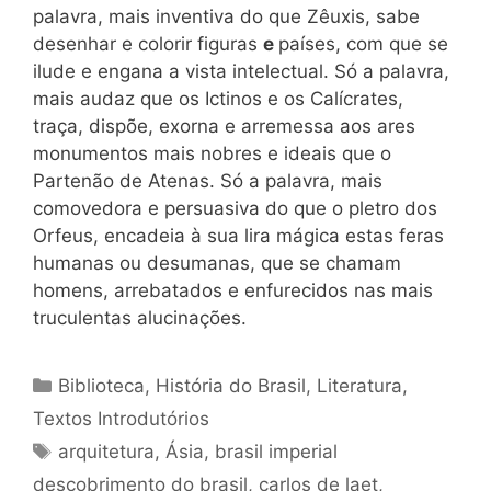
palavra, mais inventiva do que Zêuxis, sabe
desenhar e colorir figuras
e
países, com que se
ilude e engana a vista intelectual. Só a palavra,
mais audaz que os Ictinos e os Calícrates,
traça, dispõe, exorna e arremessa aos ares
monumentos mais nobres e ideais que o
Partenão de Atenas. Só a palavra, mais
comovedora e persuasiva do que o pletro dos
Orfeus, encadeia à sua lira mágica estas feras
humanas ou desumanas, que se chamam
homens, arrebatados e enfurecidos nas mais
truculentas alucinações.
Categorias
Biblioteca
,
História do Brasil
,
Literatura
,
Textos Introdutórios
Tags
arquitetura
,
Ásia
,
brasil imperial
descobrimento do brasil
,
carlos de laet
,