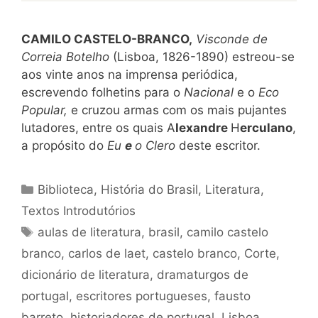
CAMILO CASTELO-BRANCO,
Visconde de
Correia Botelho
(Lisboa, 1826-1890) estreou-se
aos vinte anos na imprensa periódica,
escrevendo folhetins para o
Nacional
e o
Eco
Popular,
e cruzou armas com os mais pujantes
lutadores, entre os quais A
lexandre
H
erculano
,
a propósito do
Eu
e
o Clero
deste escritor.
Categorias
Biblioteca
,
História do Brasil
,
Literatura
,
Textos Introdutórios
Tags
aulas de literatura
,
brasil
,
camilo castelo
branco
,
carlos de laet
,
castelo branco
,
Corte
,
dicionário de literatura
,
dramaturgos de
portugal
,
escritores portugueses
,
fausto
barreto
,
historiadores de portugal
,
Lisboa
,