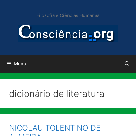
Pular
para
Filosofia e Ciências Humanas
o
conteúdo
Menu
dicionário de literatura
NICOLAU TOLENTINO DE