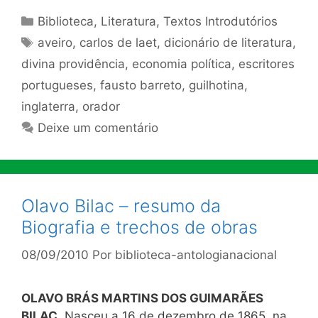
Categorias
Biblioteca
,
Literatura
,
Textos Introdutórios
Tags
aveiro
,
carlos de laet
,
dicionário de literatura
,
divina providência
,
economia política
,
escritores
portugueses
,
fausto barreto
,
guilhotina
,
inglaterra
,
orador
Deixe um comentário
Olavo Bilac – resumo da
Biografia e trechos de obras
08/09/2010
Por
biblioteca-antologianacional
OLAVO BRÁS MARTINS DOS GUIMARÃES
BILAC.
Nasceu a 16 de dezembro de 1865, na