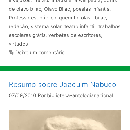
invejosos
,
literatura brasileira wikipedia
,
obras
de olavo bilac
,
Olavo Bilac
,
poesias infantis
,
Professores
,
público
,
quem foi olavo bilac
,
redação
,
sistema solar
,
teatro infantil
,
trabalhos
escolares grátis
,
verbetes de escritores
,
virtudes
Deixe um comentário
Resumo sobre Joaquim Nabuco
07/09/2010
Por
biblioteca-antologianacional