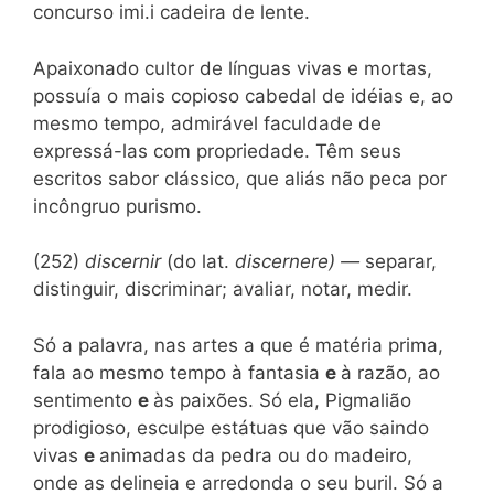
concurso imi.i cadeira de lente.
Apaixonado cultor de línguas vivas e mortas,
possuía o mais copioso cabedal de idéias e, ao
mesmo tempo, admirável faculdade de
expressá-las com propriedade. Têm seus
escritos sabor clássico, que aliás não peca por
incôngruo purismo.
(252)
discernir
(do lat.
discernere) —
separar,
distinguir, discriminar; avaliar, notar, medir.
Só a palavra, nas artes a que é matéria prima,
fala ao mesmo tempo à fantasia
e
à razão, ao
sentimento
e
às paixões. Só ela, Pigmalião
prodigioso, esculpe estátuas que vão saindo
vivas
e
animadas da pedra ou do madeiro,
onde as delineia e arredonda o seu buril. Só a