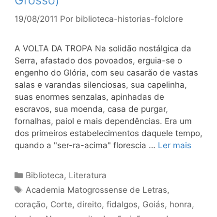
Grosso)
19/08/2011
Por
biblioteca-historias-folclore
A VOLTA DA TROPA Na solidão nostálgica da
Serra, afastado dos povoados, erguia-se o
engenho do Glória, com seu casarão de vastas
salas e varandas silenciosas, sua capelinha,
suas enormes senzalas, apinhadas de
escravos, sua moenda, casa de purgar,
fornalhas, paiol e mais dependências. Era um
dos primeiros estabelecimentos daquele tempo,
quando a "ser-ra-acima" florescia …
Ler mais
Categorias
Biblioteca
,
Literatura
Tags
Academia Matogrossense de Letras
,
coração
,
Corte
,
direito
,
fidalgos
,
Goiás
,
honra
,