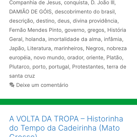
Companhia de Jesus
,
conquista
,
D. João III
,
DAMIÃO DE GÓIS
,
descobrimento do brasil
,
descrição
,
destino
,
deus
,
divina providência
,
Fernão Mendes Pinto
,
governo
,
gregos
,
História
Geral
,
holanda
,
imortalidade da alma
,
infâmia
,
Japão
,
Literatura
,
marinheiros
,
Negros
,
nobreza
européia
,
novo mundo
,
orador
,
oriente
,
Platão
,
Plutarco
,
porto
,
portugal
,
Protestantes
,
terra de
santa cruz
Deixe um comentário
A VOLTA DA TROPA – Historinha
do Tempo da Cadeirinha (Mato