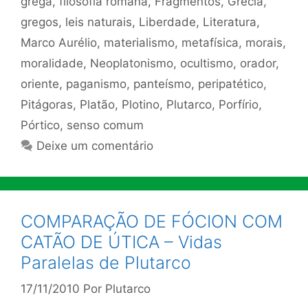
grega
,
filosofia romana
,
Fragmentos
,
Grécia
,
gregos
,
leis naturais
,
Liberdade
,
Literatura
,
Marco Aurélio
,
materialismo
,
metafísica
,
morais
,
moralidade
,
Neoplatonismo
,
ocultismo
,
orador
,
oriente
,
paganismo
,
panteísmo
,
peripatético
,
Pitágoras
,
Platão
,
Plotino
,
Plutarco
,
Porfírio
,
Pórtico
,
senso comum
Deixe um comentário
COMPARAÇÃO DE FÓCION COM
CATÃO DE ÚTICA – Vidas
Paralelas de Plutarco
17/11/2010
Por
Plutarco