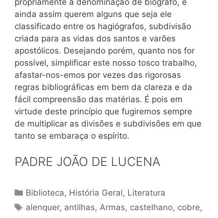
propriamente a denominação de biógrafo, e
ainda assim querem alguns que seja ele
classificado entre os hagiógrafos, subdivisão
criada para as vidas dos santos e varões
apostólicos. Desejando porém, quanto nos for
possível, simplificar este nosso tosco trabalho,
afastar-nos-emos por vezes das rigorosas
regras bibliográficas em bem da clareza e da
fácil compreensão das matérias. É pois em
virtude deste princípio que fugiremos sempre
de multiplicar as divisões e subdivisões em que
tanto se embaraça o espírito.
PADRE JOÃO DE LUCENA
Categorias
Biblioteca
,
História Geral
,
Literatura
Tags
alenquer
,
antilhas
,
Armas
,
castelhano
,
cobre
,