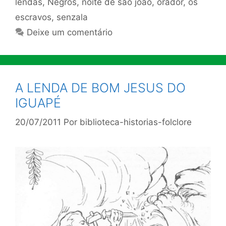
lendas
,
Negros
,
noite de são joão
,
orador
,
os
escravos
,
senzala
Deixe um comentário
A LENDA DE BOM JESUS DO
IGUAPÉ
20/07/2011
Por
biblioteca-historias-folclore