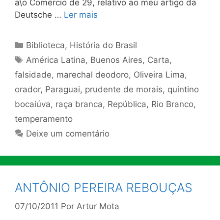
a\o Comércio de 29, relativo ao meu artigo da
Deutsche …
Ler mais
Categorias
Biblioteca
,
História do Brasil
Tags
América Latina
,
Buenos Aires
,
Carta
,
falsidade
,
marechal deodoro
,
Oliveira Lima
,
orador
,
Paraguai
,
prudente de morais
,
quintino
bocaiúva
,
raça branca
,
República
,
Rio Branco
,
temperamento
Deixe um comentário
ANTÔNIO PEREIRA REBOUÇAS
07/10/2011
Por
Artur Mota