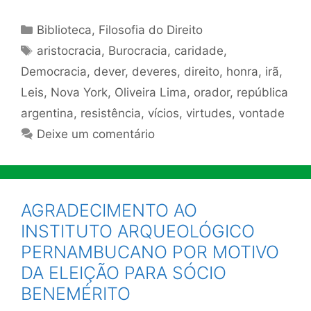
Categorias
Biblioteca
,
Filosofia do Direito
Tags
aristocracia
,
Burocracia
,
caridade
,
Democracia
,
dever
,
deveres
,
direito
,
honra
,
irã
,
Leis
,
Nova York
,
Oliveira Lima
,
orador
,
república
argentina
,
resistência
,
vícios
,
virtudes
,
vontade
Deixe um comentário
AGRADECIMENTO AO
INSTITUTO ARQUEOLÓGICO
PERNAMBUCANO POR MOTIVO
DA ELEIÇÃO PARA SÓCIO
BENEMÉRITO