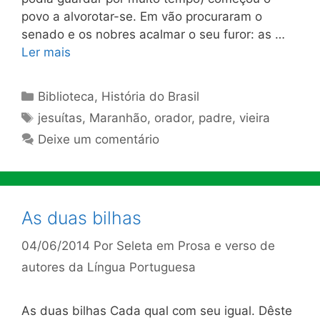
povo a al­vorotar-se. Em vão procuraram o
senado e os nobres acalmar o seu furor: as …
Ler mais
Categorias
Biblioteca
,
História do Brasil
Tags
jesuítas
,
Maranhão
,
orador
,
padre
,
vieira
Deixe um comentário
As duas bilhas
04/06/2014
Por
Seleta em Prosa e verso de
autores da Língua Portuguesa
As duas bilhas Cada qual com seu igual. Dêste