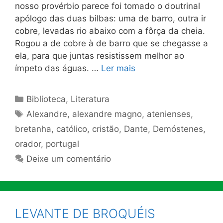
nosso provérbio parece foi tomado o doutrinal
apólogo das duas bilbas: uma de barro, outra ir
cobre, levadas rio abaixo com a fôrça da cheia.
Rogou a de cobre à de barro que se chegasse a
ela, para que juntas resistissem melhor ao
ímpeto das águas. …
Ler mais
Categorias
Biblioteca
,
Literatura
Tags
Alexandre
,
alexandre magno
,
atenienses
,
bretanha
,
católico
,
cristão
,
Dante
,
Demóstenes
,
orador
,
portugal
Deixe um comentário
LEVANTE DE BROQUÉIS