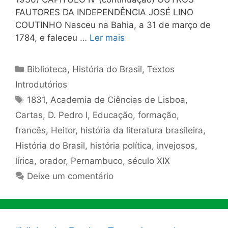
FAUTORES DA INDEPENDÊNCIA JOSÉ LINO
COUTINHO Nasceu na Bahia, a 31 de março de
1784, e faleceu …
Ler mais
Categorias
Biblioteca
,
História do Brasil
,
Textos
Introdutórios
Tags
1831
,
Academia de Ciências de Lisboa
,
Cartas
,
D. Pedro I
,
Educação
,
formação
,
francês
,
Heitor
,
história da literatura brasileira
,
História do Brasil
,
história política
,
invejosos
,
lírica
,
orador
,
Pernambuco
,
século XIX
Deixe um comentário