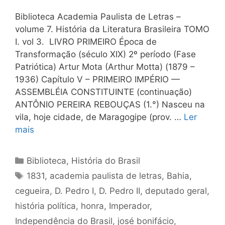
Biblioteca Academia Paulista de Letras –
volume 7. História da Literatura Brasileira TOMO
I. vol 3. LIVRO PRIMEIRO Época de
Transformação (século XIX) 2º período (Fase
Patriótica) Artur Mota (Arthur Motta) (1879 –
1936) Capítulo V – PRIMEIRO IMPÉRIO —
ASSEMBLÉIA CONSTITUINTE (continuação)
ANTÔNIO PEREIRA REBOUÇAS (1.°) Nasceu na
vila, hoje cidade, de Maragogipe (prov. …
Ler
mais
Categorias
Biblioteca
,
História do Brasil
Tags
1831
,
academia paulista de letras
,
Bahia
,
cegueira
,
D. Pedro I
,
D. Pedro II
,
deputado geral
,
história política
,
honra
,
Imperador
,
Independência do Brasil
,
josé bonifácio
,