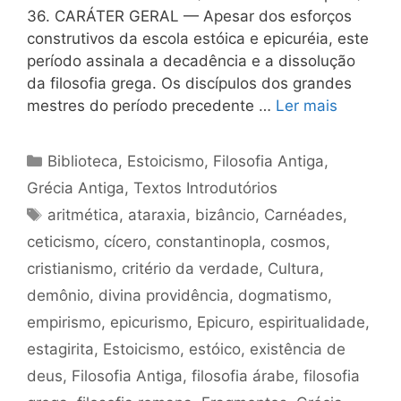
36. CARÁTER GERAL — Apesar dos esforços
construtivos da escola estóica e epicuréia, este
período assinala a decadência e a dissolução
da filosofia grega. Os discípulos dos grandes
mestres do período precedente …
Ler mais
Categorias
Biblioteca
,
Estoicismo
,
Filosofia Antiga
,
Grécia Antiga
,
Textos Introdutórios
Tags
aritmética
,
ataraxia
,
bizâncio
,
Carnéades
,
ceticismo
,
cícero
,
constantinopla
,
cosmos
,
cristianismo
,
critério da verdade
,
Cultura
,
demônio
,
divina providência
,
dogmatismo
,
empirismo
,
epicurismo
,
Epicuro
,
espiritualidade
,
estagirita
,
Estoicismo
,
estóico
,
existência de
deus
,
Filosofia Antiga
,
filosofia árabe
,
filosofia