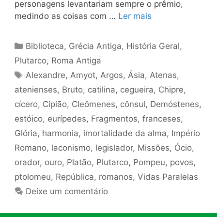
personagens levantariam sempre o prêmio,
medindo as coisas com …
Ler mais
Categorias
Biblioteca
,
Grécia Antiga
,
História Geral
,
Plutarco
,
Roma Antiga
Tags
Alexandre
,
Amyot
,
Argos
,
Ásia
,
Atenas
,
atenienses
,
Bruto
,
catilina
,
cegueira
,
Chipre
,
cícero
,
Cipião
,
Cleômenes
,
cônsul
,
Demóstenes
,
estóico
,
eurípedes
,
Fragmentos
,
franceses
,
Glória
,
harmonia
,
imortalidade da alma
,
Império
Romano
,
laconismo
,
legislador
,
Missões
,
Ócio
,
orador
,
ouro
,
Platão
,
Plutarco
,
Pompeu
,
povos
,
ptolomeu
,
República
,
romanos
,
Vidas Paralelas
Deixe um comentário