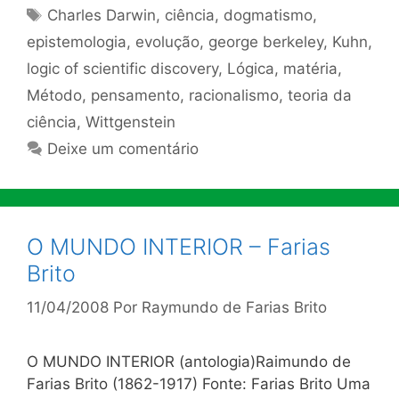
Tags
Charles Darwin
,
ciência
,
dogmatismo
,
epistemologia
,
evolução
,
george berkeley
,
Kuhn
,
logic of scientific discovery
,
Lógica
,
matéria
,
Método
,
pensamento
,
racionalismo
,
teoria da
ciência
,
Wittgenstein
Deixe um comentário
O MUNDO INTERIOR – Farias
Brito
11/04/2008
Por
Raymundo de Farias Brito
O MUNDO INTERIOR (antologia)Raimundo de
Farias Brito (1862-1917) Fonte: Farias Brito Uma