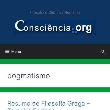
Pular
para
Filosofia e Ciências Humanas
o
conteúdo
Menu
dogmatismo
Resumo de Filosofia Grega –