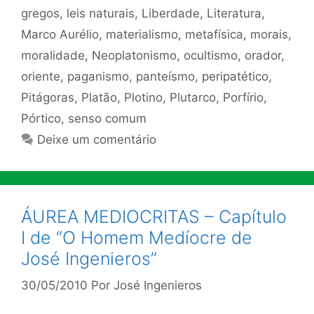
gregos
,
leis naturais
,
Liberdade
,
Literatura
,
Marco Aurélio
,
materialismo
,
metafísica
,
morais
,
moralidade
,
Neoplatonismo
,
ocultismo
,
orador
,
oriente
,
paganismo
,
panteísmo
,
peripatético
,
Pitágoras
,
Platão
,
Plotino
,
Plutarco
,
Porfírio
,
Pórtico
,
senso comum
Deixe um comentário
ÁUREA MEDIOCRITAS – Capítulo
I de “O Homem Medíocre de
José Ingenieros”
30/05/2010
Por
José Ingenieros