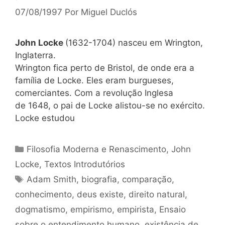
07/08/1997
Por
Miguel Duclós
John Locke
(1632-1704) nasceu em Wrington,
Inglaterra.
Wrington fica perto de Bristol, de onde era a
família de Locke. Eles eram burgueses,
comerciantes. Com a revolução Inglesa
de 1648, o pai de Locke alistou-se no exército.
Locke estudou
Categorias
Filosofia Moderna e Renascimento
,
John
Locke
,
Textos Introdutórios
Tags
Adam Smith
,
biografia
,
comparação
,
conhecimento
,
deus existe
,
direito natural
,
dogmatismo
,
empirismo
,
empirista
,
Ensaio
sobre o entendimento humano
,
existência de