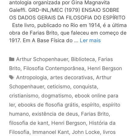
antologia organizada por Gina Magnavita
Galeffi. GRD-INL/MEC (1979) ENSAIO SOBRE
OS DADOS GERAIS DA FILOSOFIA DO ESPÍRITO
Este livro, publicado no Rio em 1914, é a última
obra de Farias Brito, que faleceu em começo de
1917. Em A Base Física do …
Ler mais
Categorias
Arthur Schopenhauer
,
Biblioteca
,
Farias
Brito
,
Filosofia Contemporânea
,
Henri Bergson
Tags
Antropologia
,
artes decorativas
,
Arthur
Schopenhauer
,
ceticismo
,
conquista
,
cristianismo
,
dogmatismo
,
ebook online para
ler
,
ebooks de flosofia grátis
,
espírito
,
espírito
humano
,
existência de deus
,
Farias Brito
,
filosofia de kant
,
Henri Bergson
,
História da
Filosofia
,
Immanoel Kant
,
John Locke
,
livros