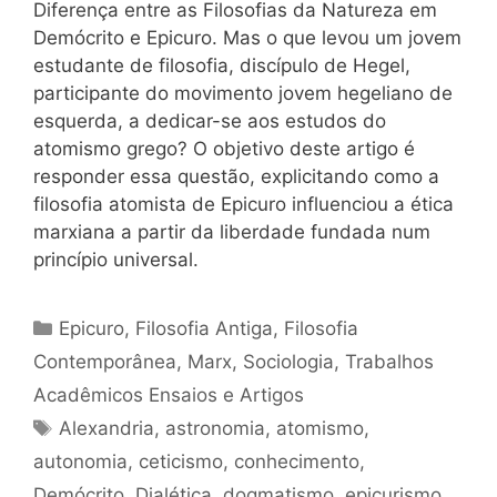
Diferença entre as Filosofias da Natureza em
Demócrito e Epicuro. Mas o que levou um jovem
estudante de filosofia, discípulo de Hegel,
participante do movimento jovem hegeliano de
esquerda, a dedicar-se aos estudos do
atomismo grego? O objetivo deste artigo é
responder essa questão, explicitando como a
filosofia atomista de Epicuro influenciou a ética
marxiana a partir da liberdade fundada num
princípio universal.
Categorias
Epicuro
,
Filosofia Antiga
,
Filosofia
Contemporânea
,
Marx
,
Sociologia
,
Trabalhos
Acadêmicos Ensaios e Artigos
Tags
Alexandria
,
astronomia
,
atomismo
,
autonomia
,
ceticismo
,
conhecimento
,
Demócrito
,
Dialética
,
dogmatismo
,
epicurismo
,