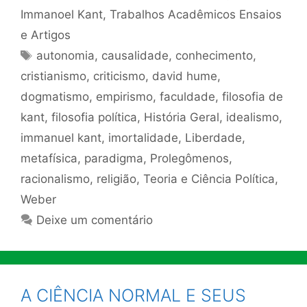
Immanoel Kant
,
Trabalhos Acadêmicos Ensaios
e Artigos
Tags
autonomia
,
causalidade
,
conhecimento
,
cristianismo
,
criticismo
,
david hume
,
dogmatismo
,
empirismo
,
faculdade
,
filosofia de
kant
,
filosofia política
,
História Geral
,
idealismo
,
immanuel kant
,
imortalidade
,
Liberdade
,
metafísica
,
paradigma
,
Prolegômenos
,
racionalismo
,
religião
,
Teoria e Ciência Política
,
Weber
Deixe um comentário
A CIÊNCIA NORMAL E SEUS