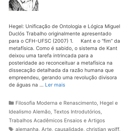
Hegel: Unificação de Ontologia e Lógica Miguel
Duclós Trabalho originalmente apresentado
para o CFH-UFSC (2007) 1. Kant e o “fim” da
metafísica. Como é sabido, o sistema de Kant
deixou uma tarefa intrincada para a
posteridade ao reconceituar a metafísica na
dissecação detalhada da razão humana que
empreendeu, gerando uma revolução divisora
de águas na …
Ler mais
Categorias
Filosofia Moderna e Renascimento
,
Hegel e
Idealismo Alemão
,
Textos Introdutórios
,
Trabalhos Acadêmicos Ensaios e Artigos
Tags
alemanha
,
Arte
,
causalidade
,
christian wolff
,