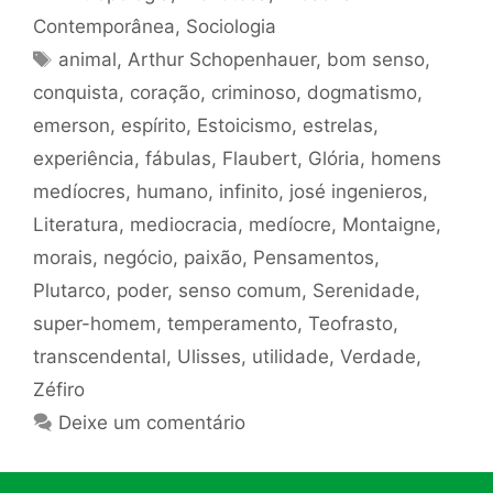
Contemporânea
,
Sociologia
Tags
animal
,
Arthur Schopenhauer
,
bom senso
,
conquista
,
coração
,
criminoso
,
dogmatismo
,
emerson
,
espírito
,
Estoicismo
,
estrelas
,
experiência
,
fábulas
,
Flaubert
,
Glória
,
homens
medíocres
,
humano
,
infinito
,
josé ingenieros
,
Literatura
,
mediocracia
,
medíocre
,
Montaigne
,
morais
,
negócio
,
paixão
,
Pensamentos
,
Plutarco
,
poder
,
senso comum
,
Serenidade
,
super-homem
,
temperamento
,
Teofrasto
,
transcendental
,
Ulisses
,
utilidade
,
Verdade
,
Zéfiro
Deixe um comentário