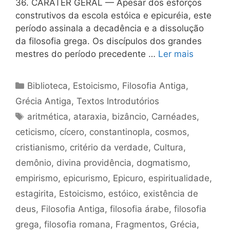
36. CARÁTER GERAL — Apesar dos esforços
construtivos da escola estóica e epicuréia, este
período assinala a decadência e a dissolução
da filosofia grega. Os discípulos dos grandes
mestres do período precedente …
Ler mais
Categorias
Biblioteca
,
Estoicismo
,
Filosofia Antiga
,
Grécia Antiga
,
Textos Introdutórios
Tags
aritmética
,
ataraxia
,
bizâncio
,
Carnéades
,
ceticismo
,
cícero
,
constantinopla
,
cosmos
,
cristianismo
,
critério da verdade
,
Cultura
,
demônio
,
divina providência
,
dogmatismo
,
empirismo
,
epicurismo
,
Epicuro
,
espiritualidade
,
estagirita
,
Estoicismo
,
estóico
,
existência de
deus
,
Filosofia Antiga
,
filosofia árabe
,
filosofia
grega
,
filosofia romana
,
Fragmentos
,
Grécia
,