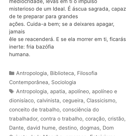
mediocridade, levas em ti o impulso
misterioso de um Ideal. É áscua sagrada, capaz
de te preparar para grandes
ações. Cuida-a bem; se a deixares apagar,
jamais
êle se reacenderá. E se ela morrer em ti, ficarás
inerte: fria bazófia
humana.
Categorias
Antropologia
,
Biblioteca
,
Filosofia
Contemporânea
,
Sociologia
Tags
Antropologia
,
apatia
,
apolíneo
,
apolíneo e
dionisíaco
,
calvinista
,
cegueira
,
Classicismo
,
conceito de trabalho
,
consciência do
trabalhador
,
contra o trabalho
,
coração
,
cristão
,
Dante
,
david hume
,
destino
,
dogmas
,
Dom