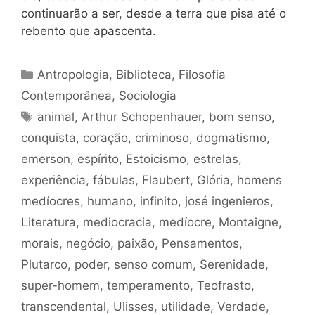
continuarão a ser, desde a terra que pisa até o
rebento que apascenta.
Categorias
Antropologia
,
Biblioteca
,
Filosofia
Contemporânea
,
Sociologia
Tags
animal
,
Arthur Schopenhauer
,
bom senso
,
conquista
,
coração
,
criminoso
,
dogmatismo
,
emerson
,
espírito
,
Estoicismo
,
estrelas
,
experiência
,
fábulas
,
Flaubert
,
Glória
,
homens
medíocres
,
humano
,
infinito
,
josé ingenieros
,
Literatura
,
mediocracia
,
medíocre
,
Montaigne
,
morais
,
negócio
,
paixão
,
Pensamentos
,
Plutarco
,
poder
,
senso comum
,
Serenidade
,
super-homem
,
temperamento
,
Teofrasto
,
transcendental
,
Ulisses
,
utilidade
,
Verdade
,