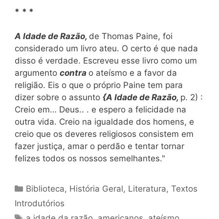
*
* *
A Idade de Razão,
de Thomas Paine, foi
considerado um livro ateu. O certo é que nada
disso é verdade. Escreveu esse livro como um
argumento
contra
o ateísmo e a favor da
religião. Eis o que o próprio Paine tem para
dizer sobre o assunto
{A Idade de Razão,
p. 2) :
Creio em… Deus.. . e espero a felicidade na
outra vida. Creio na igualdade dos homens, e
creio que os deveres religiosos consistem em
fazer justiça, amar o perdão e tentar tornar
felizes todos os nossos semelhantes."
Categorias
Biblioteca
,
História Geral
,
Literatura
,
Textos
Introdutórios
Tags
a idade da razão
,
americanos
,
ateísmo
,