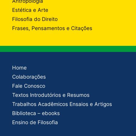
Antropologia
Estética e Arte
Filosofia do Direito
Frases, Pensamentos e Citações
Home
Colaborações
Fale Conosco
Textos Introdutórios e Resumos
Trabalhos Acadêmicos Ensaios e Artigos
Biblioteca – ebooks
Ensino de Filosofia