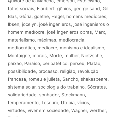
Quixote de la Mancha
,
emerson
,
Estoicismo
,
fatos sociais
,
Flaubert
,
gênios
,
george sand
,
Gil
Blas
,
Glória
,
goethe
,
Hegel
,
homens medíocres
,
Ibsen
,
jocelyn
,
josé ingenieros
,
josé ingenieros o
homem medíocre
,
josé ingenieros obras
,
Marx
,
materialismo
,
máximas
,
mediocracia
,
mediocrático
,
medíocre
,
monismo e idealismo
,
Montaigne
,
morais
,
Morte
,
mulher
,
Nietzsche
,
paixão
,
Paraíso
,
peripatético
,
perseu
,
Platão
,
possibilidade
,
processo
,
religião
,
revolução
francesa
,
romeu e julieta
,
Sancho
,
shakespeare
,
sistema solar
,
sociologia do trabalho
,
Sócrates
,
solidariedade
,
sonhador
,
Stockmann
,
temperamento
,
Tesouro
,
Utopia
,
vícios
,
virtudes
,
viver em sociedade
,
Wagner
,
werther
,