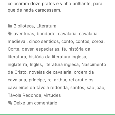
colocaram doze pratos e vinho brilhante, para
que de nada carecessem.
Categorias
Biblioteca
,
Literatura
Tags
aventuras
,
bondade
,
cavalaria
,
cavalaria
medieval
,
cinco sentidos
,
conto
,
contos
,
coroa
,
Corte
,
dever
,
especiarias
,
fé
,
história da
literatura
,
história da literatura inglesa
,
inglaterra
,
Inglês
,
literatura inglesa
,
Nascimento
de Cristo
,
novelas de cavalaria
,
ordem da
cavalaria
,
príncipe
,
rei arthur
,
rei arut e os
cavaleiros da távola redonda
,
santos
,
são joão
,
Távola Redonda
,
virtudes
Deixe um comentário