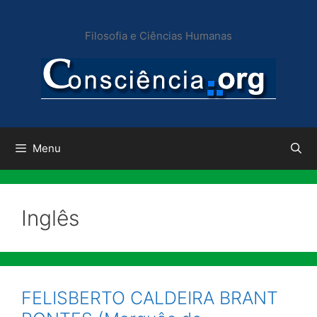
Pular
para
Filosofia e Ciências Humanas
o
conteúdo
Menu
Inglês
FELISBERTO CALDEIRA BRANT