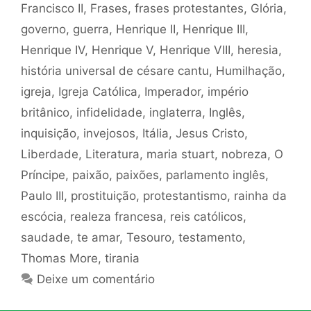
Francisco II
,
Frases
,
frases protestantes
,
Glória
,
governo
,
guerra
,
Henrique II
,
Henrique III
,
Henrique IV
,
Henrique V
,
Henrique VIII
,
heresia
,
história universal de césare cantu
,
Humilhação
,
igreja
,
Igreja Católica
,
Imperador
,
império
britânico
,
infidelidade
,
inglaterra
,
Inglês
,
inquisição
,
invejosos
,
Itália
,
Jesus Cristo
,
Liberdade
,
Literatura
,
maria stuart
,
nobreza
,
O
Príncipe
,
paixão
,
paixões
,
parlamento inglês
,
Paulo III
,
prostituição
,
protestantismo
,
rainha da
escócia
,
realeza francesa
,
reis católicos
,
saudade
,
te amar
,
Tesouro
,
testamento
,
Thomas More
,
tirania
Deixe um comentário