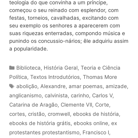
teologia do que convinha a um príncipe,
começou o seu reinado com esplendor, com
festas, torneios, cavalhadas, excitando com
seu exemplo os senhores a aparecerem com
suas riquezas
enterradas, compondo música e
punindo os concussio-nários;
êle
adquiriu assim
a popularidade.
Categorias
Biblioteca
,
História Geral
,
Teoria e Ciência
Política
,
Textos Introdutórios
,
Thomas More
Tags
abolição
,
Alexandre
,
amar poemas
,
amizade
,
anglicanismo
,
calvinista
,
carinho
,
Carlos V
,
Catarina de Aragão
,
Clemente VII
,
Corte
,
cortes
,
cristão
,
cromwell
,
ebooks de história
,
ebooks de história grátis
,
ebooks online
,
ex
protestantes protestantismo
,
Francisco I
,