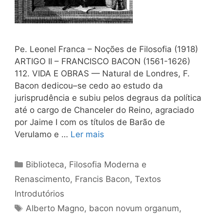
Pe. Leonel Franca – Noções de Filosofia (1918)
ARTIGO II – FRANCISCO BACON (1561-1626)
112. VIDA Ε OBRAS — Natural de Londres, F.
Bacon dedicou–se cedo ao estudo da
jurisprudência e subiu pelos degraus da política
até o cargo de Chanceler do Reino, agraciado
por Jaime I com os títulos de Barão de
Verulamo e …
Ler mais
Categorias
Biblioteca
,
Filosofia Moderna e
Renascimento
,
Francis Bacon
,
Textos
Introdutórios
Tags
Alberto Magno
,
bacon novum organum
,