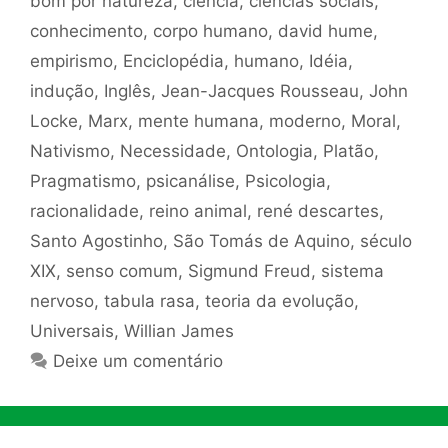
bom por natureza
,
ciência
,
ciências sociais
,
conhecimento
,
corpo humano
,
david hume
,
empirismo
,
Enciclopédia
,
humano
,
Idéia
,
indução
,
Inglês
,
Jean-Jacques Rousseau
,
John
Locke
,
Marx
,
mente humana
,
moderno
,
Moral
,
Nativismo
,
Necessidade
,
Ontologia
,
Platão
,
Pragmatismo
,
psicanálise
,
Psicologia
,
racionalidade
,
reino animal
,
rené descartes
,
Santo Agostinho
,
São Tomás de Aquino
,
século
XIX
,
senso comum
,
Sigmund Freud
,
sistema
nervoso
,
tabula rasa
,
teoria da evolução
,
Universais
,
Willian James
Deixe um comentário