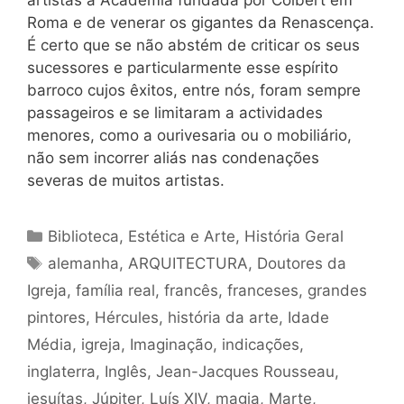
artistas à Academia fundada por Colbert em
Roma e de venerar os gigantes da Renascença.
É certo que se não abstém de criticar os seus
sucessores e particularmente esse espírito
barroco cujos êxitos, entre nós, foram sempre
passageiros e se limitaram a actividades
menores, como a ourivesaria ou o mobiliário,
não sem incorrer aliás nas condenações
severas de muitos artistas.
Categorias
Biblioteca
,
Estética e Arte
,
História Geral
Tags
alemanha
,
ARQUITECTURA
,
Doutores da
Igreja
,
família real
,
francês
,
franceses
,
grandes
pintores
,
Hércules
,
história da arte
,
Idade
Média
,
igreja
,
Imaginação
,
indicações
,
inglaterra
,
Inglês
,
Jean-Jacques Rousseau
,
jesuítas
,
Júpiter
,
Luís XIV
,
magia
,
Marte
,