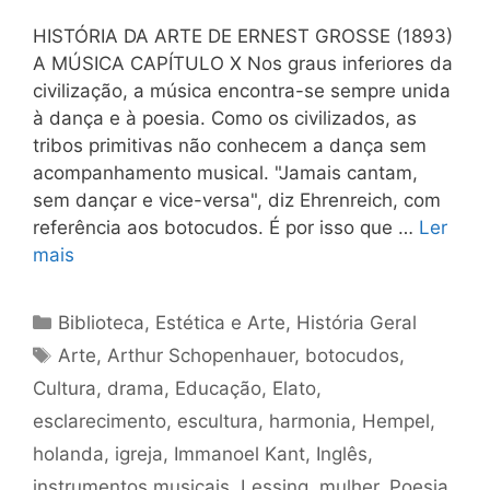
HISTÓRIA DA ARTE DE ERNEST GROSSE (1893)
A MÚSICA CAPÍTULO X Nos graus inferiores da
civilização, a música encontra-se sempre unida
à dança e à poesia. Como os civilizados, as
tribos primitivas não conhecem a dança sem
acompanhamento musical. "Jamais cantam,
sem dançar e vice-versa", diz Ehrenreich, com
referência aos botocudos. É por isso que …
Ler
mais
Categorias
Biblioteca
,
Estética e Arte
,
História Geral
Tags
Arte
,
Arthur Schopenhauer
,
botocudos
,
Cultura
,
drama
,
Educação
,
Elato
,
esclarecimento
,
escultura
,
harmonia
,
Hempel
,
holanda
,
igreja
,
Immanoel Kant
,
Inglês
,
instrumentos musicais
,
Lessing
,
mulher
,
Poesia
,