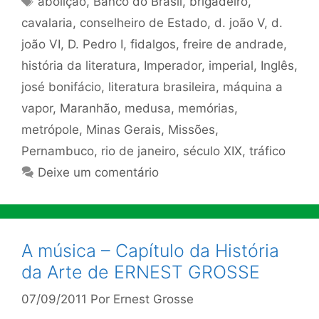
abolição
,
Banco do Brasil
,
brigadeiro
,
cavalaria
,
conselheiro de Estado
,
d. joão V
,
d.
joão VI
,
D. Pedro I
,
fidalgos
,
freire de andrade
,
história da literatura
,
Imperador
,
imperial
,
Inglês
,
josé bonifácio
,
literatura brasileira
,
máquina a
vapor
,
Maranhão
,
medusa
,
memórias
,
metrópole
,
Minas Gerais
,
Missões
,
Pernambuco
,
rio de janeiro
,
século XIX
,
tráfico
Deixe um comentário
A música – Capítulo da História
da Arte de ERNEST GROSSE
07/09/2011
Por
Ernest Grosse