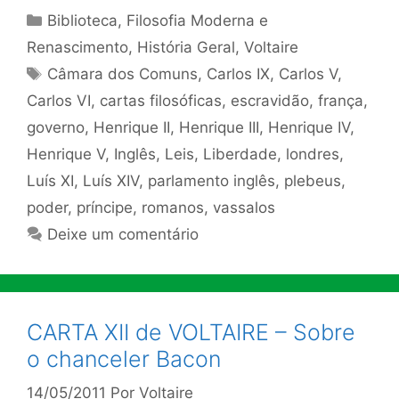
Categorias
Biblioteca
,
Filosofia Moderna e
Renascimento
,
História Geral
,
Voltaire
Tags
Câmara dos Comuns
,
Carlos IX
,
Carlos V
,
Carlos VI
,
cartas filosóficas
,
escravidão
,
frança
,
governo
,
Henrique II
,
Henrique III
,
Henrique IV
,
Henrique V
,
Inglês
,
Leis
,
Liberdade
,
londres
,
Luís XI
,
Luís XIV
,
parlamento inglês
,
plebeus
,
poder
,
príncipe
,
romanos
,
vassalos
Deixe um comentário
CARTA XII de VOLTAIRE – Sobre
o chanceler Bacon
14/05/2011
Por
Voltaire