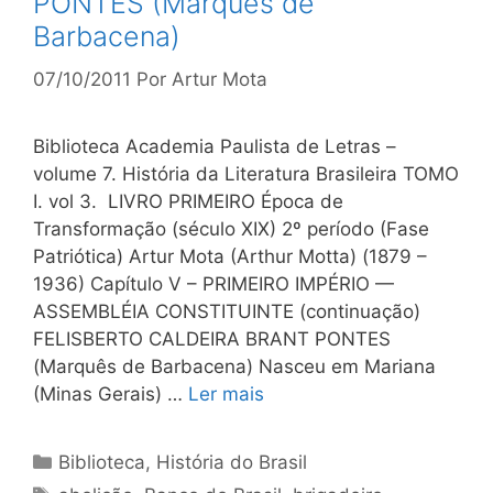
PONTES (Marquês de
Barbacena)
07/10/2011
Por
Artur Mota
Biblioteca Academia Paulista de Letras –
volume 7. História da Literatura Brasileira TOMO
I. vol 3. LIVRO PRIMEIRO Época de
Transformação (século XIX) 2º período (Fase
Patriótica) Artur Mota (Arthur Motta) (1879 –
1936) Capítulo V – PRIMEIRO IMPÉRIO —
ASSEMBLÉIA CONSTITUINTE (continuação)
FELISBERTO CALDEIRA BRANT PONTES
(Marquês de Barbacena) Nasceu em Mariana
(Minas Gerais) …
Ler mais
Categorias
Biblioteca
,
História do Brasil
Tags