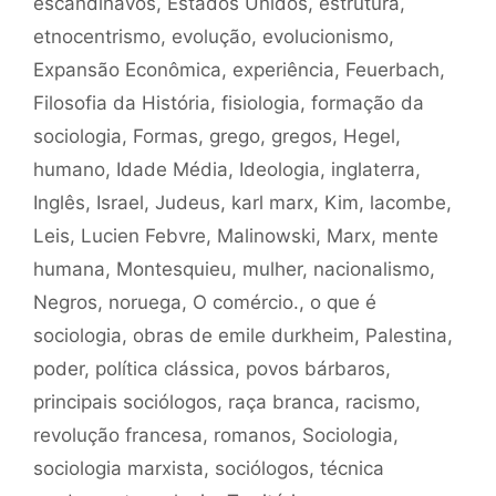
escandinavos
,
Estados Unidos
,
estrutura
,
etnocentrismo
,
evolução
,
evolucionismo
,
Expansão Econômica
,
experiência
,
Feuerbach
,
Filosofia da História
,
fisiologia
,
formação da
sociologia
,
Formas
,
grego
,
gregos
,
Hegel
,
humano
,
Idade Média
,
Ideologia
,
inglaterra
,
Inglês
,
Israel
,
Judeus
,
karl marx
,
Kim
,
lacombe
,
Leis
,
Lucien Febvre
,
Malinowski
,
Marx
,
mente
humana
,
Montesquieu
,
mulher
,
nacionalismo
,
Negros
,
noruega
,
O comércio.
,
o que é
sociologia
,
obras de emile durkheim
,
Palestina
,
poder
,
política clássica
,
povos bárbaros
,
principais sociólogos
,
raça branca
,
racismo
,
revolução francesa
,
romanos
,
Sociologia
,
sociologia marxista
,
sociólogos
,
técnica