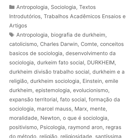
Categorias
Antropologia
,
Sociologia
,
Textos
Introdutórios
,
Trabalhos Acadêmicos Ensaios e
Artigos
Tags
Antropologia
,
biografia de durkheim
,
catolicismo
,
Charles Darwin
,
Comte
,
conceitos
basicos de sociologia
,
desenvolvimento da
sociologia
,
durkeim fato social
,
DURKHEIM
,
durkheim divisão trabalho social
,
durkheim e a
religião
,
durkheim sociologia
,
Einstein
,
emile
durkheim
,
epistemologia
,
evolucionismo
,
expansão territorial
,
fato social
,
formação da
sociologia
,
marcel mauss
,
Marx
,
mente
,
moralidade
,
Newton
,
o que é sociologia
,
positivismo
,
Psicologia
,
raymond aron
,
regras
do método
,
religião
,
religiosidade
,
santíssima