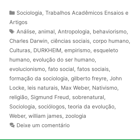
Categorias
Sociologia
,
Trabalhos Acadêmicos Ensaios e
Artigos
Tags
Análise
,
animal
,
Antropologia
,
behaviorismo
,
Charles Darwin
,
ciências sociais
,
corpo humano
,
Culturas
,
DURKHEIM
,
empirismo
,
esqueleto
humano
,
evolução do ser humano
,
evolucionismo
,
fato social
,
fatos sociais
,
formação da sociologia
,
gilberto freyre
,
John
Locke
,
leis naturais
,
Max Weber
,
Nativismo
,
religião
,
Sigmund Freud
,
sobrenatural
,
Sociologia
,
sociólogos
,
teoria da evolução
,
Weber
,
william james
,
zoologia
Deixe um comentário