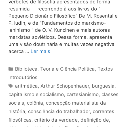
verbetes de filosofia apresentados de forma
resumida — recorrendo à aos livros do "
Pequeno Dicionário Filosófico" De M. Rosental e
P. Iudin, e de "Fundamentos do marxismo-
leninismo " de O. V. Kuncinen e mais autores
marxistas soviéticos. Dessa forma, apresenta
uma visão doutrinária e muitas vezes negativa
acerca …
Ler mais
Categorias
Biblioteca
,
Teoria e Ciência Política
,
Textos
Introdutórios
Tags
aritmética
,
Arthur Schopenhauer
,
burguesia
,
capitalismo e socialismo
,
cartesianismo
,
classes
sociais
,
colônia
,
concepção materialista da
história
,
consciência do trabalhador
,
correntes
filosóficas
,
critério da verdade
,
definição de
,