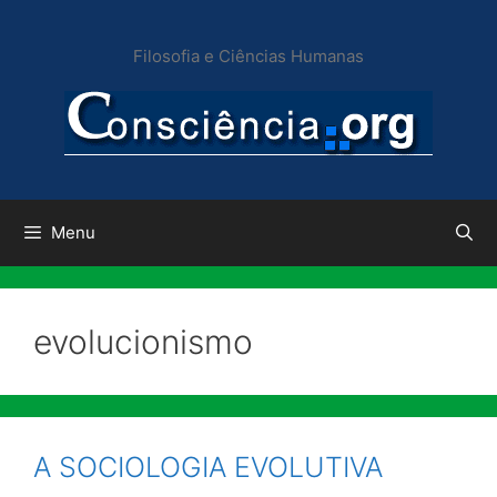
Pular
para
Filosofia e Ciências Humanas
o
conteúdo
Menu
evolucionismo
A SOCIOLOGIA EVOLUTIVA