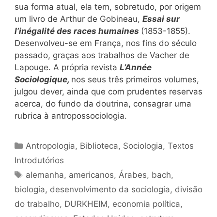
sua forma atual, ela tem, sobretudo, por origem
um livro de Arthur de Gobineau,
Essai sur
l’inégalité des races humaines
(1853-1855).
Desenvolveu-se em França, nos fins do século
passado, graças aos trabalhos de Vacher de
Lapouge. A própria revista
L’Année
Sociologique,
nos seus três primeiros volumes,
julgou dever, ainda que com prudentes reservas
acerca, do fundo da doutrina, consagrar uma
rubrica à antropossociologia.
Categorias
Antropologia
,
Biblioteca
,
Sociologia
,
Textos
Introdutórios
Tags
alemanha
,
americanos
,
Árabes
,
bach
,
biologia
,
desenvolvimento da sociologia
,
divisão
do trabalho
,
DURKHEIM
,
economia política
,