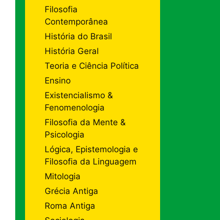
Filosofia
Contemporânea
História do Brasil
História Geral
Teoria e Ciência Política
Ensino
Existencialismo &
Fenomenologia
Filosofia da Mente &
Psicologia
Lógica, Epistemologia e
Filosofia da Linguagem
Mitologia
Grécia Antiga
Roma Antiga