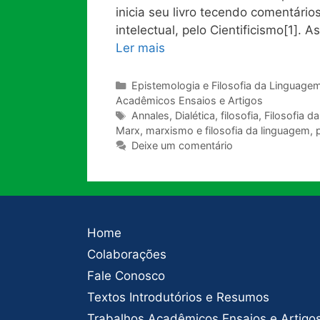
inicia seu livro tecendo comentário
intelectual, pelo Cientificismo[1]
Ler mais
Categorias
Epistemologia e Filosofia da Linguage
Acadêmicos Ensaios e Artigos
Tags
Annales
,
Dialética
,
filosofia
,
Filosofia da
Marx
,
marxismo e filosofia da linguagem
,
Deixe um comentário
Home
Colaborações
Fale Conosco
Textos Introdutórios e Resumos
Trabalhos Acadêmicos Ensaios e Artigo