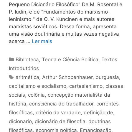
Pequeno Dicionário Filosófico" De M. Rosental e
P. Iudin, e de "Fundamentos do marxismo-
leninismo " de O. V. Kuncinen e mais autores
marxistas soviéticos. Dessa forma, apresenta
uma visão doutrinária e muitas vezes negativa
acerca …
Ler mais
Categorias
Biblioteca
,
Teoria e Ciência Política
,
Textos
Introdutórios
Tags
aritmética
,
Arthur Schopenhauer
,
burguesia
,
capitalismo e socialismo
,
cartesianismo
,
classes
sociais
,
colônia
,
concepção materialista da
história
,
consciência do trabalhador
,
correntes
filosóficas
,
critério da verdade
,
definição de
,
dicionario
,
dicionário de filosofia
,
doutrinas
filosóficas
,
economia política
,
Emancipação
,