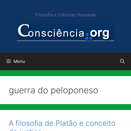
Pular
para
Filosofia e Ciências Humanas
o
conteúdo
Menu
guerra do peloponeso
A filosofia de Platão e conceito