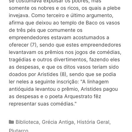
se costumava expulsar os pobres, mas
somente os nobres e os ricos, os quais a plebe
invejava. Como terceiro e último argumento,
afirma que deixou ao templo de Baco os vasos
de três pés que comumente os
empreendedores estavam acostumados a
oferecer (7), sendo que estes empreendedores
levantavam os prêmios nos jogos de comédias,
tragédias e outros divertimentos, fazendo eles
as despesas, e que os ditos vasos teriam sido
doados por Aristides (8), sendo que se podia
ler neles a seguinte inscrição: "A linhagem
antióquida levantou o prêmio, Aristides pagou
as despesas e o poeta Arquestrato fêz
representar suas comédias."
Categorias
Biblioteca
,
Grécia Antiga
,
História Geral
,
Plutarco