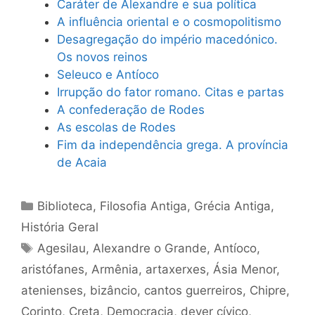
Caráter de Alexandre e sua política
A influência oriental e o cosmopolitismo
Desagregação do império macedónico.
Os novos reinos
Seleuco e Antíoco
Irrupção do fator romano. Citas e partas
A confederação de Rodes
As escolas de Rodes
Fim da independência grega. A província
de Acaia
Categorias
Biblioteca
,
Filosofia Antiga
,
Grécia Antiga
,
História Geral
Tags
Agesilau
,
Alexandre o Grande
,
Antíoco
,
aristófanes
,
Armênia
,
artaxerxes
,
Ásia Menor
,
atenienses
,
bizâncio
,
cantos guerreiros
,
Chipre
,
Corinto
,
Creta
,
Democracia
,
dever cívico
,