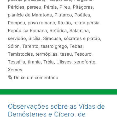
Péricles
,
perseu
,
Pérsia
,
Pireu
,
Pitágoras
,
planície de Maratona
,
Plutarco
,
Poética
,
Pompeu
,
povo romano
,
Razão
,
rei da pérsia
,
República Romana
,
Retórica
,
Salamina
,
servidão
,
Sicília
,
Siracusa
,
sócrates e platão
,
Sólon
,
Tarento
,
teatro grego
,
Tebas
,
Temístocles
,
termópilas
,
teseu
,
Tesouro
,
Tessália
,
tirania
,
Tróia
,
Ulisses
,
xenofonte
,
Xerxes
Deixe um comentário
Observações sobre as Vidas de
Demóstenes e Cícero, de