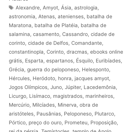
Tags
Alexandre
,
Amyot
,
Ásia
,
astrologia
,
astronomia
,
Atenas
,
atenienses
,
batalha de
Maratona
,
batalha de Platéia
,
batalha de
salamina
,
casamento
,
Cassandro
,
cidade de
corinto
,
cidade de Delfos
,
Comandante
,
constantinopla
,
Corinto
,
dracmas
,
ebooks online
grátis
,
Esparta
,
espartanos
,
Ésquilo
,
Euribíades
,
Grécia
,
guerra do peloponeso
,
Helesponto
,
Hércules
,
Heródoto
,
honra
,
jacques amyot
,
Jogos Olímpicos
,
Juno
,
Júpiter
,
Lacedemônia
,
Licurgo
,
Lisímaco
,
magistrados
,
marinheiros
,
Mercúrio
,
Milcíades
,
Minerva
,
obra de
aristóteles
,
Pausânias
,
Peloponeso
,
Plutarco
,
Pórtico
,
preço do ouro
,
Prometeu
,
Proposição
,
rei da pérsia
,
Temístocles
,
templo de Apolo
,