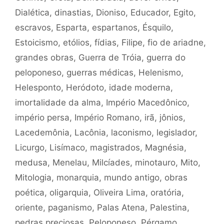
Dialética
,
dinastias
,
Dioniso
,
Educador
,
Egito
,
escravos
,
Esparta
,
espartanos
,
Ésquilo
,
Estoicismo
,
etólios
,
fídias
,
Filipe
,
fio de ariadne
,
grandes obras
,
Guerra de Tróia
,
guerra do
peloponeso
,
guerras médicas
,
Helenismo
,
Helesponto
,
Heródoto
,
idade moderna
,
imortalidade da alma
,
Império Macedônico
,
império persa
,
Império Romano
,
irã
,
jônios
,
Lacedemônia
,
Lacônia
,
laconismo
,
legislador
,
Licurgo
,
Lisímaco
,
magistrados
,
Magnésia
,
medusa
,
Menelau
,
Milcíades
,
minotauro
,
Mito
,
Mitologia
,
monarquia
,
mundo antigo
,
obras
poética
,
oligarquia
,
Oliveira Lima
,
oratória
,
oriente
,
paganismo
,
Palas Atena
,
Palestina
,
pedras preciosas
,
Peloponeso
,
Pérgamo
,