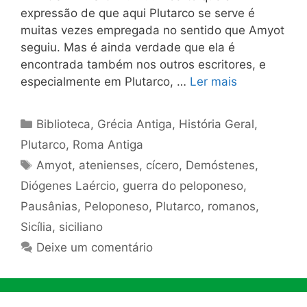
expressão de que aqui Plutarco se serve é
muitas vezes empregada no sentido que Amyot
seguiu. Mas é ainda verdade que ela é
encontrada também nos outros escritores, e
especialmente em Plutarco, …
Ler mais
Categorias
Biblioteca
,
Grécia Antiga
,
História Geral
,
Plutarco
,
Roma Antiga
Tags
Amyot
,
atenienses
,
cícero
,
Demóstenes
,
Diógenes Laércio
,
guerra do peloponeso
,
Pausânias
,
Peloponeso
,
Plutarco
,
romanos
,
Sicília
,
siciliano
Deixe um comentário