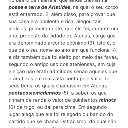
no bairro de Falaréia, que ainda chamam
a
posse e terra de Aristides,
na qual o seu corpo
está enterrado. E, além disso, para provar que
sua casa era opulenta e rica, alegou tais
indícios: primeiramente, que êle foi, durante um
ano, preboste da cidade de Atenas, cargo que
era denominado arconte epônimo (3), isto é, o
que dá o seu nome ao ano em que funciona (4)
e diz também que foi eleito por meio das favas,
segundo o antigo uso dos atenienses, em cuja
eleição não eram admitidos senão aqueles que
eram tidos em mais alta conta pelo valor de
seus bens, os quais chamavam em Atenas
pentacosiomcdimnos
(5), a saber, os que
tinham de renda o valor de quinhentos
minots
(6) de trigo, ou daí para cima. Em segundo
lugar alega que ele foi relegado ou banido do
partido que se chama Ostracismo, do qual não