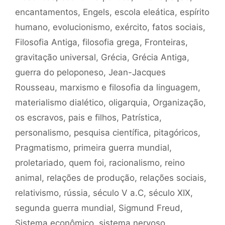
encantamentos
,
Engels
,
escola eleática
,
espírito
humano
,
evolucionismo
,
exército
,
fatos sociais
,
Filosofia Antiga
,
filosofia grega
,
Fronteiras
,
gravitação universal
,
Grécia
,
Grécia Antiga
,
guerra do peloponeso
,
Jean-Jacques
Rousseau
,
marxismo e filosofia da linguagem
,
materialismo dialético
,
oligarquia
,
Organização
,
os escravos
,
pais e filhos
,
Patrística
,
personalismo
,
pesquisa científica
,
pitagóricos
,
Pragmatismo
,
primeira guerra mundial
,
proletariado
,
quem foi
,
racionalismo
,
reino
animal
,
relações de produção
,
relações sociais
,
relativismo
,
rússia
,
século V a.C
,
século XIX
,
segunda guerra mundial
,
Sigmund Freud
,
Sistema econômico
,
sistema nervoso
,