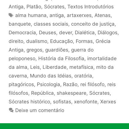
Antiga
,
Platão
,
Sócrates
,
Textos Introdutórios
Tags
alma humana
,
antiga
,
artaxerxes
,
Atenas
,
banquete
,
classes sociais
,
conceito de justiça
,
Democracia
,
Deuses
,
dever
,
Dialética
,
Diálogos
,
direito
,
dualismo
,
Educação
,
Formas
,
Grécia
Antiga
,
gregos
,
guardiões
,
guerra do
peloponeso
,
História da Filosofia
,
imortalidade
da alma
,
Leis
,
Liberdade
,
metafísica
,
mito da
caverna
,
Mundo das Idéias
,
oratória
,
pitagóricos
,
Psicologia
,
Razão
,
rei filósofo
,
reis
filósofos
,
República
,
shakespeare
,
Sócrates
,
Sócrates histórico
,
sofistas
,
xenofonte
,
Xerxes
Deixe um comentário