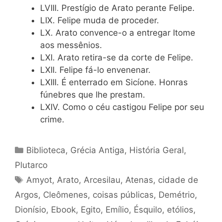
LVIII. Prestígio de Arato perante Felipe.
LIX. Felipe muda de proceder.
LX. Arato convence-o a entregar Itome
aos messênios.
LXI. Arato retira-se da corte de Felipe.
LXII. Felipe fá-lo envenenar.
LXIII. É enterrado em Sicíone. Honras
fúnebres que lhe prestam.
LXIV. Como o céu castigou Felipe por seu
crime.
Categorias
Biblioteca
,
Grécia Antiga
,
História Geral
,
Plutarco
Tags
Amyot
,
Arato
,
Arcesilau
,
Atenas
,
cidade de
Argos
,
Cleômenes
,
coisas públicas
,
Demétrio
,
Dionísio
,
Ebook
,
Egito
,
Emílio
,
Ésquilo
,
etólios
,