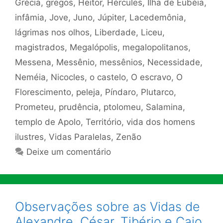
Grécia
,
gregos
,
Heitor
,
Hércules
,
Ilha de Eubéia
,
infâmia
,
Jove
,
Juno
,
Júpiter
,
Lacedemônia
,
lágrimas nos olhos
,
Liberdade
,
Liceu
,
magistrados
,
Megalópolis
,
megalopolitanos
,
Messena
,
Messênio
,
messênios
,
Necessidade
,
Neméia
,
Nicocles
,
o castelo
,
O escravo
,
O
Florescimento
,
peleja
,
Píndaro
,
Plutarco
,
Prometeu
,
prudência
,
ptolomeu
,
Salamina
,
templo de Apolo
,
Território
,
vida dos homens
ilustres
,
Vidas Paralelas
,
Zenão
Deixe um comentário
Observações sobre as Vidas de
Alexandre, César, Tibério e Caio