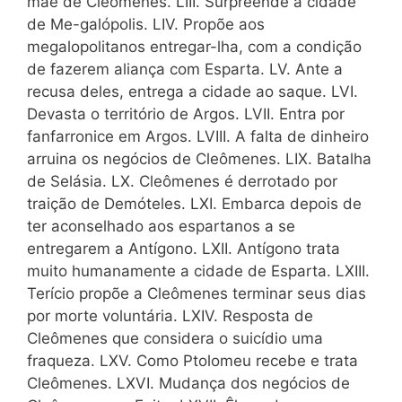
mãe de Cleômenes. LIII. Surpreende a cidade
de Me-galópolis. LIV. Propõe aos
megalopolitanos entregar-lha, com a condição
de fazerem aliança com Esparta. LV. Ante a
recusa deles, entrega a cidade ao saque. LVI.
Devasta o território de Argos. LVII. Entra por
fanfarronice em Argos. LVIII. A falta de dinheiro
arruina os negócios de Cleômenes. LIX. Batalha
de Selásia. LX. Cleômenes é derrotado por
traição de Demóteles. LXI. Embarca depois de
ter aconselhado aos espartanos a se
entregarem a Antígono. LXII. Antígono trata
muito humanamente a cidade de Esparta. LXIII.
Terício propõe a Cleômenes terminar seus dias
por morte voluntária. LXIV. Resposta de
Cleômenes que considera o suicídio uma
fraqueza. LXV. Como Ptolomeu recebe e trata
Cleômenes. LXVI. Mudança dos negócios de