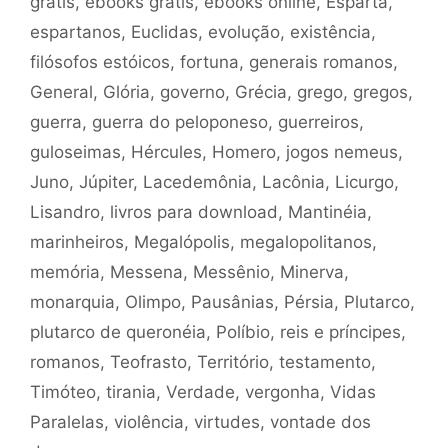
grátis
,
ebooks grátis
,
ebooks online
,
Esparta
,
espartanos
,
Euclidas
,
evolução
,
existência
,
filósofos estóicos
,
fortuna
,
generais romanos
,
General
,
Glória
,
governo
,
Grécia
,
grego
,
gregos
,
guerra
,
guerra do peloponeso
,
guerreiros
,
guloseimas
,
Hércules
,
Homero
,
jogos nemeus
,
Juno
,
Júpiter
,
Lacedemônia
,
Lacônia
,
Licurgo
,
Lisandro
,
livros para download
,
Mantinéia
,
marinheiros
,
Megalópolis
,
megalopolitanos
,
memória
,
Messena
,
Messênio
,
Minerva
,
monarquia
,
Olimpo
,
Pausânias
,
Pérsia
,
Plutarco
,
plutarco de queronéia
,
Políbio
,
reis e príncipes
,
romanos
,
Teofrasto
,
Território
,
testamento
,
Timóteo
,
tirania
,
Verdade
,
vergonha
,
Vidas
Paralelas
,
violência
,
virtudes
,
vontade dos