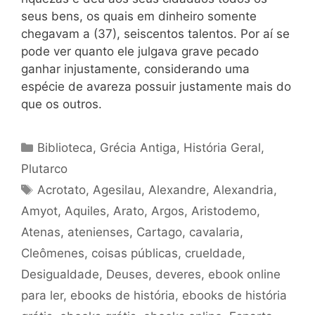
seus bens, os quais em dinheiro somente
chegavam a (37), seiscentos talentos. Por aí se
pode ver quanto ele julgava grave pecado
ganhar injustamente, considerando uma
espécie de avareza possuir justamente mais do
que os outros.
Categorias
Biblioteca
,
Grécia Antiga
,
História Geral
,
Plutarco
Tags
Acrotato
,
Agesilau
,
Alexandre
,
Alexandria
,
Amyot
,
Aquiles
,
Arato
,
Argos
,
Aristodemo
,
Atenas
,
atenienses
,
Cartago
,
cavalaria
,
Cleômenes
,
coisas públicas
,
crueldade
,
Desigualdade
,
Deuses
,
deveres
,
ebook online
para ler
,
ebooks de história
,
ebooks de história