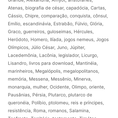
Grande
,
Alexandria
,
Amyot
,
aristófanes
,
Atenas
,
biografia de césar
,
capadócia
,
Cartas
,
Cássio
,
Chipre
,
comparação
,
conquista
,
cônsul
,
Emílio
,
escandinávia
,
Estrabão
,
Fúlvio
,
Glória
,
Graco
,
guerreiros
,
guloseimas
,
Hércules
,
Heródoto
,
Homero
,
Ilíada
,
jogos nemeus
,
Jogos
Olímpicos
,
Júlio César
,
Juno
,
Júpiter
,
Lacedemônia
,
Lacônia
,
legislador
,
Licurgo
,
Lisandro
,
livros para download
,
Mantinéia
,
marinheiros
,
Megalópolis
,
megalopolitanos
,
memória
,
Messena
,
Messênio
,
Minerva
,
monarquia
,
mulher
,
Ocidente
,
Olimpo
,
oriente
,
Pausânias
,
Pérsia
,
Plutarco
,
plutarco de
queronéia
,
Políbio
,
ptolomeu
,
reis e príncipes
,
resistência
,
Roma
,
romanos
,
Salamina
,