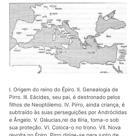
I. Origem do reino do Épiro. II. Genealogia de
Pirro. III. Eácides, seu pai, é destronado pelos
filhos de Neoptólemo. IV. Pirro, ainda criança, é
subtraído às suas perseguições por Andróclidas
e Ângelo. V. Gláucias,rei da Ilíria, toma-o sob
sua proteção. VI. Coloca-o no trono. VII. Nova
revolta no Épiro. Pirro dirige-se para junto de