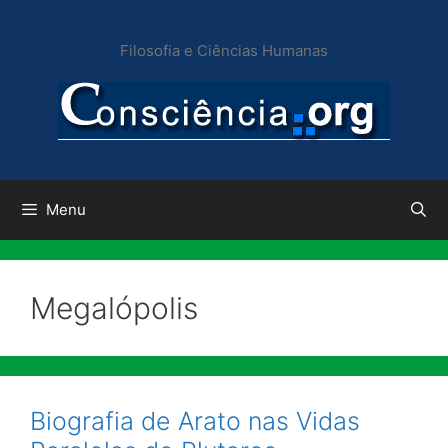
Pular
para
Filosofia e Ciências Humanas
o
conteúdo
Menu
Megalópolis
Biografia de Arato nas Vidas