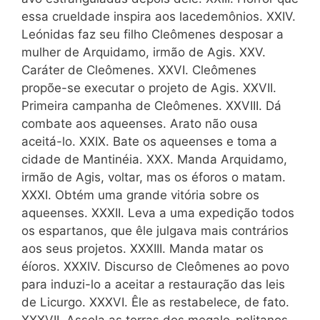
essa crueldade inspira aos lacedemônios. XXIV.
Leónidas faz seu filho Cleômenes desposar a
mulher de Arquidamo, irmão de Agis. XXV.
Caráter de Cleômenes. XXVI. Cleômenes
propõe-se executar o projeto de Agis. XXVII.
Primeira campanha de Cleômenes. XXVIII. Dá
combate aos aqueenses. Arato não ousa
aceitá-lo. XXIX. Bate os aqueenses e toma a
cidade de Mantinéia. XXX. Manda Arquidamo,
irmão de Agis, voltar, mas os éforos o matam.
XXXI. Obtém uma grande vitória sobre os
aqueenses. XXXII. Leva a uma expedição todos
os espartanos, que êle julgava mais contrários
aos seus projetos. XXXIII. Manda matar os
éíoros. XXXIV. Discurso de Cleômenes ao povo
para induzi-lo a aceitar a restauração das leis
de Licurgo. XXXVI. Êle as restabelece, de fato.
XXXVII. Assola as terras dos megalo-politanos.