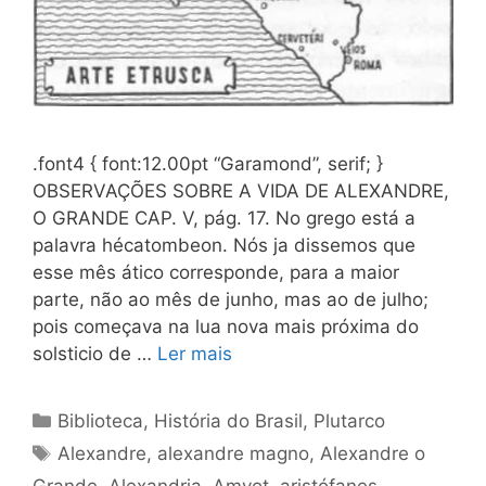
.font4 { font:12.00pt “Garamond”, serif; }
OBSERVAÇÕES SOBRE A VIDA DE ALEXANDRE,
O GRANDE CAP. V, pág. 17. No grego está a
palavra hécatombeon. Nós ja dissemos que
esse mês ático corresponde, para a maior
parte, não ao mês de junho, mas ao de julho;
pois começava na lua nova mais próxima do
solsticio de …
Ler mais
Categorias
Biblioteca
,
História do Brasil
,
Plutarco
Tags
Alexandre
,
alexandre magno
,
Alexandre o