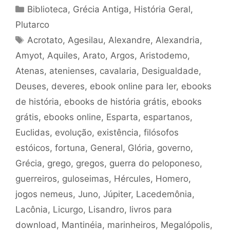
Categorias
Biblioteca
,
Grécia Antiga
,
História Geral
,
Plutarco
Tags
Acrotato
,
Agesilau
,
Alexandre
,
Alexandria
,
Amyot
,
Aquiles
,
Arato
,
Argos
,
Aristodemo
,
Atenas
,
atenienses
,
cavalaria
,
Desigualdade
,
Deuses
,
deveres
,
ebook online para ler
,
ebooks
de história
,
ebooks de história grátis
,
ebooks
grátis
,
ebooks online
,
Esparta
,
espartanos
,
Euclidas
,
evolução
,
existência
,
filósofos
estóicos
,
fortuna
,
General
,
Glória
,
governo
,
Grécia
,
grego
,
gregos
,
guerra do peloponeso
,
guerreiros
,
guloseimas
,
Hércules
,
Homero
,
jogos nemeus
,
Juno
,
Júpiter
,
Lacedemônia
,
Lacônia
,
Licurgo
,
Lisandro
,
livros para
download
,
Mantinéia
,
marinheiros
,
Megalópolis
,