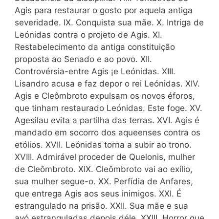
Agis para restaurar o gosto por aquela antiga
severidade. IX. Conquista sua mãe. X. Intriga de
Leónidas contra o projeto de Agis. XI.
Restabelecimento da antiga constituição
proposta ao Senado e ao povo. XII.
Controvérsia-entre Agis ¡e Leónidas. XIII.
Lisandro acusa e faz depor o rei Leónidas. XIV.
Agis e Cleômbroto expulsam os novos éforos,
que tinham restaurado Leónidas. Este foge. XV.
Agesilau evita a partilha das terras. XVI. Agis é
mandado em socorro dos aqueenses contra os
etólios. XVII. Leónidas torna a subir ao trono.
XVIII. Admirável proceder de Quelonis, mulher
de Cleômbroto. XIX. Cleômbroto vai ao exílio,
sua mulher segue-o. XX. Perfídia de Anfares,
que entrega Agis aos seus inimigos. XXI. É
estrangulado na prisão. XXII. Sua mãe e sua
avó estranguladas depois déle. XXIII. Horror que