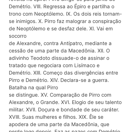
Demétrio. VIII. Regressa ao Épiro e partilha o
trono com Neoptólemo. IX. Os dois reis tornam-
se inimigos. X. Pirro faz malograr a conspiração
de Neoptólemo e se desfaz dele. XI. Vai em
socorro
de Alexandre, contra Antípatro, mediante a
cessão de uma parte da Macedônia. XII. O
adivinho Teodoto dissuade-o de assinar o
tratado que negociara com Lisímaco e
Demétrio. XIII. Começo das divergências entre
Pirro e Demétrio. XIV. Declara-se a guerra.
Batalha na qual Pirro
se distingue. XV. Comparação de Pirro com
Alexandre, o Grande. XVI. Elogio de seu talento
militar. XVII. Doçura e bondade de seu caráter.
XVIII. Suas mulheres e filhos. XIX. Êle se
apodera de uma parte da Macedônia, que
perde logo depois. Faz as pazes com Demétrio.