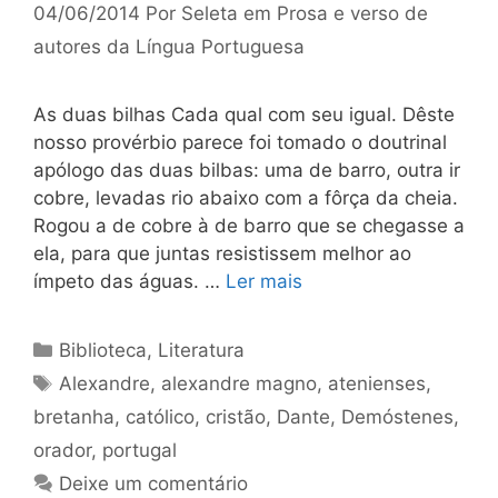
04/06/2014
Por
Seleta em Prosa e verso de
autores da Língua Portuguesa
As duas bilhas Cada qual com seu igual. Dêste
nosso provérbio parece foi tomado o doutrinal
apólogo das duas bilbas: uma de barro, outra ir
cobre, levadas rio abaixo com a fôrça da cheia.
Rogou a de cobre à de barro que se chegasse a
ela, para que juntas resistissem melhor ao
ímpeto das águas. …
Ler mais
Categorias
Biblioteca
,
Literatura
Tags
Alexandre
,
alexandre magno
,
atenienses
,
bretanha
,
católico
,
cristão
,
Dante
,
Demóstenes
,
orador
,
portugal
Deixe um comentário