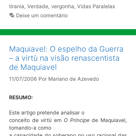
tirania
,
Verdade
,
vergonha
,
Vidas Paralelas
Deixe um comentário
Maquiavel: O espelho da Guerra
– a virtù na visão renascentista
de Maquiavel
11/07/2006
Por
Mariano de Azevedo
RESUMO:
Este artigo pretende analisar o
conceito de
virtù
em
O Príncipe
de Maquiavel,
tomando-a como
a capacidade do soberano no uso racional das