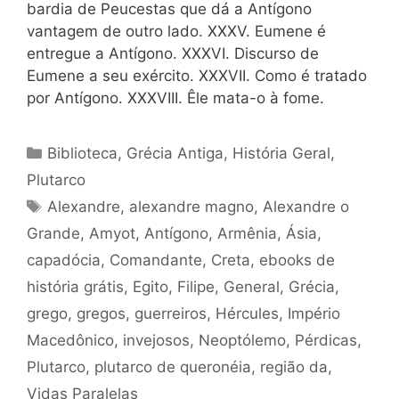
bardia de Peucestas que dá a Antígono
vantagem de outro lado. XXXV. Eumene é
entregue a Antígono. XXXVI. Discurso de
Eumene a seu exército. XXXVII. Como é tratado
por Antígono. XXXVIII. Êle mata-o à fome.
Categorias
Biblioteca
,
Grécia Antiga
,
História Geral
,
Plutarco
Tags
Alexandre
,
alexandre magno
,
Alexandre o
Grande
,
Amyot
,
Antígono
,
Armênia
,
Ásia
,
capadócia
,
Comandante
,
Creta
,
ebooks de
história grátis
,
Egito
,
Filipe
,
General
,
Grécia
,
grego
,
gregos
,
guerreiros
,
Hércules
,
Império
Macedônico
,
invejosos
,
Neoptólemo
,
Pérdicas
,
Plutarco
,
plutarco de queronéia
,
região da
,
Vidas Paralelas