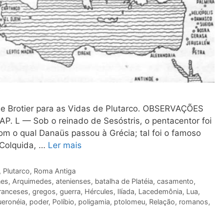
s e Brotier para as Vidas de Plutarco. OBSERVAÇÕES
 L — Sob o reinado de Sesóstris, o pentacentor foi
 com o qual Danaüs passou à Grécia; tal foi o famoso
 Colquida, …
Ler mais
,
Plutarco
,
Roma Antiga
nes
,
Arquimedes
,
atenienses
,
batalha de Platéia
,
casamento
,
ranceses
,
gregos
,
guerra
,
Hércules
,
Ilíada
,
Lacedemônia
,
Lua
,
ueronéia
,
poder
,
Políbio
,
poligamia
,
ptolomeu
,
Relação
,
romanos
,