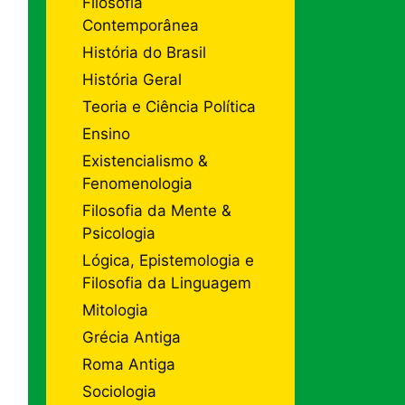
Filosofia
Contemporânea
História do Brasil
História Geral
Teoria e Ciência Política
Ensino
Existencialismo &
Fenomenologia
Filosofia da Mente &
Psicologia
Lógica, Epistemologia e
Filosofia da Linguagem
Mitologia
Grécia Antiga
Roma Antiga
Sociologia