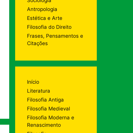
Sociologia
Antropologia
Estética e Arte
Filosofia do Direito
Frases, Pensamentos e
Citações
Início
Literatura
Filosofia Antiga
Filosofia Medieval
Filosofia Moderna e
Renascimento