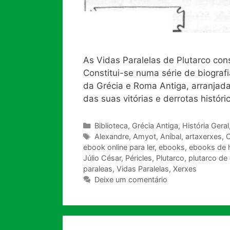
As Vidas Paralelas de Plutarco con
Constitui-se numa série de biogra
da Grécia e Roma Antiga, arranjad
das suas vitórias e derrotas histór
Categorias
Biblioteca
,
Grécia Antiga
,
História Geral
Tags
Alexandre
,
Amyot
,
Aníbal
,
artaxerxes
,
C
ebook online para ler
,
ebooks
,
ebooks de h
Júlio César
,
Péricles
,
Plutarco
,
plutarco de
paraleas
,
Vidas Paralelas
,
Xerxes
Deixe um comentário