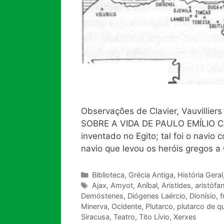
Observações de Clavier, Vauvillier
SOBRE A VIDA DE PAULO EMÍLIO CAP.
inventado no Egito; tal foi o navio
navio que levou os heróis gregos a
Categorias
Biblioteca
,
Grécia Antiga
,
História Geral
Tags
Ajax
,
Amyot
,
Aníbal
,
Aristides
,
aristófa
Demóstenes
,
Diógenes Laércio
,
Dionísio
,
f
Minerva
,
Ocidente
,
Plutarco
,
plutarco de q
Siracusa
,
Teatro
,
Tito Lívio
,
Xerxes