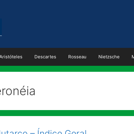
Aristóteles
Descartes
Rosseau
Nietzsche
eronéia
lutarco – Índice Geral