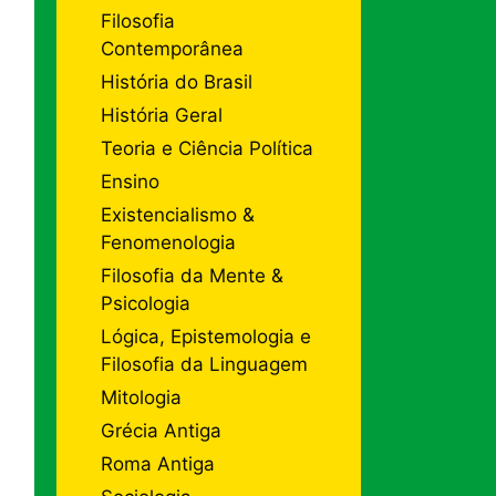
Filosofia
Contemporânea
História do Brasil
História Geral
Teoria e Ciência Política
Ensino
Existencialismo &
Fenomenologia
Filosofia da Mente &
Psicologia
Lógica, Epistemologia e
Filosofia da Linguagem
Mitologia
Grécia Antiga
Roma Antiga