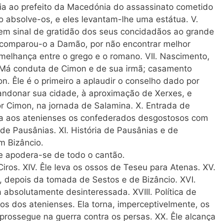
a ao prefeito da Macedónia do assassinato cometido
 absolve-os, e eles levantam-lhe uma estátua. V.
 em sinal de gratidão dos seus concidadãos ao grande
le comparou-o a Damão, por não encontrar melhor
melhança entre o grego e o romano. VII. Nascimento,
. Má conduta de Cimon e de sua irmã; casamento
n. Êle é o primeiro a aplaudir o conselho dado por
andonar sua cidade, à aproximação de Xerxes, e
r Cimon, na jornada de Salamina. X. Entrada de
ga aos atenienses os confederados desgostosos com
de Pausânias. XI. História de Pausânias e de
m Bizâncio.
, e apodera-se de todo o cantão.
 Ciros. XIV. Êle leva os ossos de Teseu para Atenas. XV.
, depois da tomada de Sestos e de Bizâncio. XVI.
a absolutamente desinteressada. XVIII. Política de
s dos atenienses. Ela torna, imperceptivelmente, os
 prossegue na guerra contra os persas. XX. Êle alcança