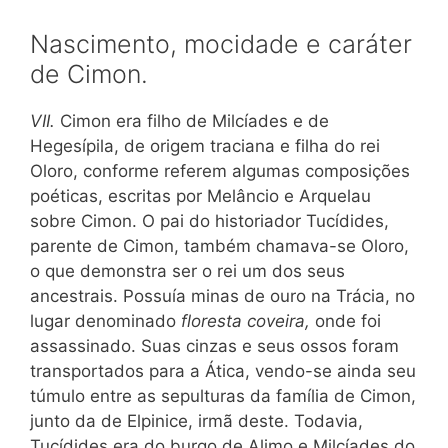
Nascimento, mocidade e caráter
de Cimon.
VII.
Cimon era filho de Milcíades e de
Hegesípila, de origem traciana e filha do rei
Oloro, conforme referem algumas composições
poéticas, escritas por Melâncio e Arquelau
sobre Cimon. O pai do historiador Tucídides,
parente de Cimon, também chamava-se Oloro,
o que demonstra ser o rei um dos seus
ancestrais. Possuía minas de ouro na Trácia, no
lugar denominado
floresta coveira,
onde foi
assassinado. Suas cinzas e seus ossos foram
transportados para a Ática, vendo-se ainda seu
túmulo entre as sepulturas da família de Cimon,
junto da de Elpinice, irmã deste. Todavia,
Tucídides era do burgo de Alimo e Milcíades do