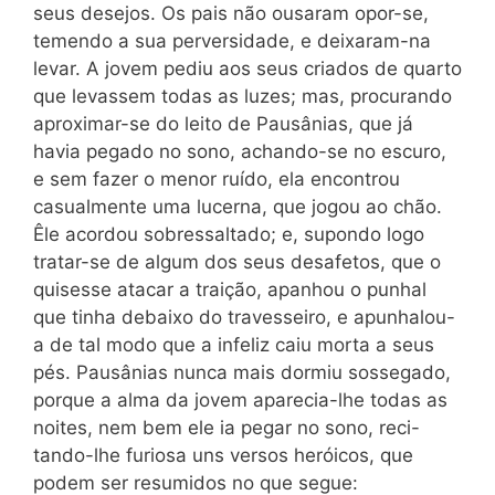
seus desejos. Os pais não ousaram opor-se,
temendo a sua perversidade, e deixaram-na
levar. A jovem pediu aos seus criados de quarto
que levassem todas as luzes; mas, procurando
aproximar-se do leito de Pausânias, que já
havia pegado no sono, achando-se no escuro,
e sem fazer o menor ruído, ela encontrou
casualmente uma lucerna, que jogou ao chão.
Êle acordou sobressaltado; e, supondo logo
tratar-se de algum dos seus desafetos, que o
quisesse atacar a traição, apanhou o punhal
que tinha debaixo do travesseiro, e apunhalou-
a de tal modo que a infeliz caiu morta a seus
pés. Pausânias nunca mais dormiu sossegado,
porque a alma da jovem aparecia-lhe todas as
noites, nem bem ele ia pegar no sono, reci-
tando-lhe furiosa uns versos heróicos, que
podem ser resumidos no que segue: