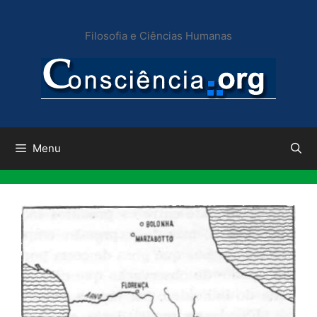
Pular
para
Filosofia e Ciências Humanas
o
conteúdo
Menu