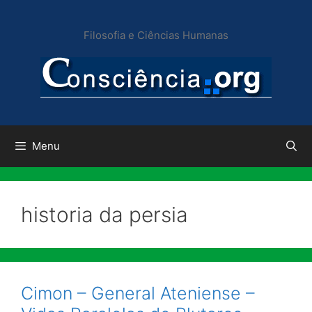
Pular
para
Filosofia e Ciências Humanas
o
conteúdo
Menu
historia da persia
Cimon – General Ateniense –