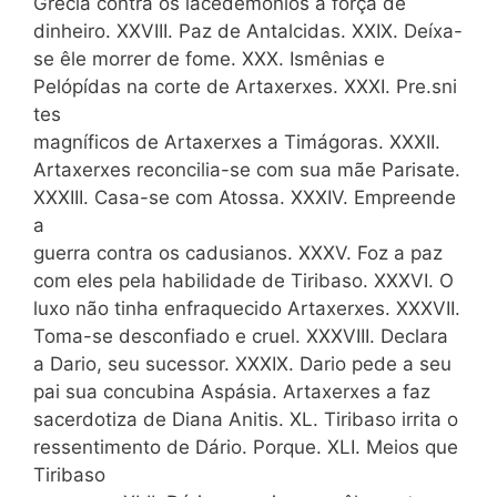
Grécia contra os lacedemônios à força de
dinheiro. XXVIII. Paz de Antalcidas. XXIX. Deíxa-
se êle morrer de fome. XXX. Ismênias e
Pelópídas na corte de Artaxerxes. XXXI. Pre.sni
tes
magníficos de Artaxerxes a Timágoras. XXXII.
Artaxerxes reconcilia-se com sua mãe Parisate.
XXXIII. Casa-se com Atossa. XXXIV. Empreende
a
guerra contra os cadusianos. XXXV. Foz a paz
com eles pela habilidade de Tiribaso. XXXVI. O
luxo não tinha enfraquecido Artaxerxes. XXXVII.
Toma-se desconfiado e cruel. XXXVIII. Declara
a Dario, seu sucessor. XXXIX. Dario pede a seu
pai sua concubina Aspásia. Artaxerxes a faz
sacerdotiza de Diana Anitis. XL. Tiribaso irrita o
ressentimento de Dário. Porque. XLI. Meios que
Tiribaso