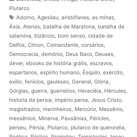
Plutarco
Tags
Adorno
,
Agesilau
,
aristófanes
,
as minas
,
Ásia
,
Atenas
,
batalha de Maratona
,
batalha de
salamina
,
bizâncio
,
bom senso
,
cidade de
Delfos
,
Címon
,
Comandante
,
corsários
,
Democracia
,
demônio
,
Deus Baco
,
Deuses
,
dever
,
ebooks de história grátis
,
escravos
,
espartanos
,
espírito humano
,
Ésquilo
,
exército
,
exílio
,
fenícios
,
gauleses
,
General
,
Glória
,
Górgias
,
guerra
,
guerreiros
,
Heracléia
,
Hércules
,
historia da persia
,
império persa
,
Jesus Cristo
,
magistrados
,
marinheiros
,
Mercúrio
,
Messênio
,
messênios
,
Minerva
,
Pausânias
,
Péricles
,
perseu
,
Pérsia
,
Plutarco
,
plutarco de queronéia
,
Poética
,
Pórtico
,
Prometeu
,
Temístocles
,
teseu
,