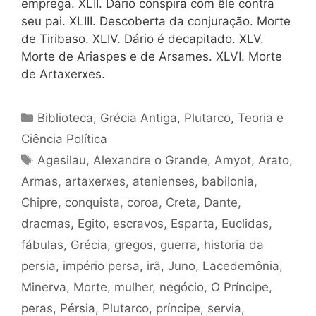
emprega. XLII. Dário conspira com êle contra
seu pai. XLIII. Descoberta da conjuração. Morte
de Tiribaso. XLIV. Dário é decapitado. XLV.
Morte de Ariaspes e de Arsames. XLVI. Morte
de Artaxerxes.
Categorias
Biblioteca
,
Grécia Antiga
,
Plutarco
,
Teoria e
Ciência Política
Tags
Agesilau
,
Alexandre o Grande
,
Amyot
,
Arato
,
Armas
,
artaxerxes
,
atenienses
,
babilonia
,
Chipre
,
conquista
,
coroa
,
Creta
,
Dante
,
dracmas
,
Egito
,
escravos
,
Esparta
,
Euclidas
,
fábulas
,
Grécia
,
gregos
,
guerra
,
historia da
persia
,
império persa
,
irã
,
Juno
,
Lacedemônia
,
Minerva
,
Morte
,
mulher
,
negócio
,
O Príncipe
,
peras
,
Pérsia
,
Plutarco
,
príncipe
,
servia
,