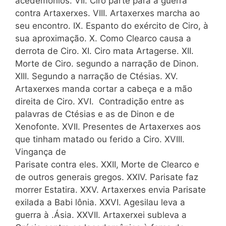
acedemônios. VII. Ciro parte para a guerra
contra Artaxerxes. VIII. Artaxerxes marcha ao
seu encontro. IX. Espanto do exército de Ciro, à
sua aproximação. X. Como Clearco causa a
derrota de Ciro. XI. Ciro mata Artagerse. XII.
Morte de Ciro. segundo a narração de Dinon.
XIII. Segundo a narração de Ctésias. XV.
Artaxerxes manda cortar a cabeça e a mão
direita de Ciro. XVI. Contradição entre as
palavras de Ctésias e as de Dinon e de
Xenofonte. XVII. Presentes de Artaxerxes aos
que tinham matado ou ferido a Ciro. XVIII.
Vingança de
Parisate contra eles. XXII, Morte de Clearco e
de outros generais gregos. XXIV. Parisate faz
morrer Estatira. XXV. Artaxerxes envia Parisate
exilada a Babi lônia. XXVI. Agesilau leva a
guerra à .Ásia. XXVII. Artaxerxei subleva a