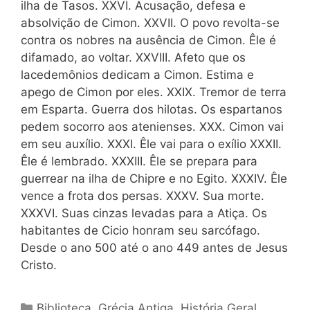
ilha de Tasos. XXVI. Acusação, defesa e
absolvição de Cimon. XXVII. O povo revolta-se
contra os nobres na ausência de Cimon. Êle é
difamado, ao voltar. XXVIII. Afeto que os
lacedemônios dedicam a Cimon. Estima e
apego de Cimon por eles. XXIX. Tremor de terra
em Esparta. Guerra dos hilotas. Os espartanos
pedem socorro aos atenienses. XXX. Cimon vai
em seu auxílio. XXXI. Êle vai para o exílio XXXII.
Êle é lembrado. XXXIII. Êle se prepara para
guerrear na ilha de Chipre e no Egito. XXXIV. Êle
vence a frota dos persas. XXXV. Sua morte.
XXXVI. Suas cinzas levadas para a Atiça. Os
habitantes de Cicio honram seu sarcófago.
Desde o ano 500 até o ano 449 antes de Jesus
Cristo.
Categorias
Biblioteca
,
Grécia Antiga
,
História Geral
,