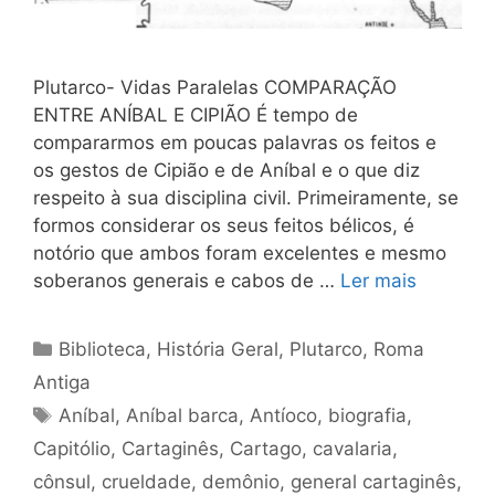
Plutarco- Vidas Paralelas COMPARAÇÃO
ENTRE ANÍBAL E CIPIÃO É tempo de
compararmos em poucas palavras os feitos e
os gestos de Cipião e de Aníbal e o que diz
respeito à sua disciplina civil. Primeiramente, se
formos considerar os seus feitos bélicos, é
notório que ambos foram excelentes e mesmo
soberanos generais e cabos de …
Ler mais
Categorias
Biblioteca
,
História Geral
,
Plutarco
,
Roma
Antiga
Tags
Aníbal
,
Aníbal barca
,
Antíoco
,
biografia
,
Capitólio
,
Cartaginês
,
Cartago
,
cavalaria
,
cônsul
,
crueldade
,
demônio
,
general cartaginês
,