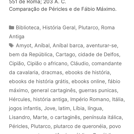
551 de Roma; 203 A. C.
Comparação de Péricles e de Fábio Máximo.
Categorias
Biblioteca
,
História Geral
,
Plutarco
,
Roma
Antiga
Tags
Amyot
,
Aníbal
,
Aníbal barca
,
aventurar-se
,
bem da República
,
Cartago
,
cidade de Delfos
,
Cipião
,
Cipião o africano
,
Cláudio
,
comandante
da cavalaria
,
dracmas
,
ebooks de história
,
ebooks de história grátis
,
ebooks online
,
fábio
máximo
,
general cartaginês
,
guerras punicas
,
Hércules
,
história antiga
,
Império Romano
,
Itália
,
jogos infantis
,
Jove
,
latim
,
Líbia
,
língua
,
Lisandro
,
Marte
,
o cartaginês
,
península itálica
,
Péricles
,
Plutarco
,
plutarco de queronéia
,
povo