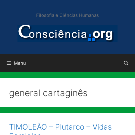
Pular
para
Filosofia e Ciências Humanas
o
conteúdo
Menu
general cartaginês
TIMOLEÃO – Plutarco – Vidas