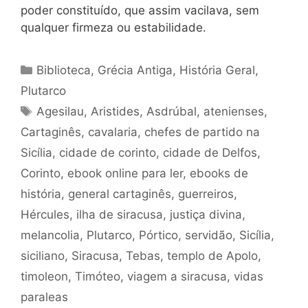
poder constituído, que assim vacilava, sem
qualquer firmeza ou estabilidade.
Categorias
Biblioteca
,
Grécia Antiga
,
História Geral
,
Plutarco
Tags
Agesilau
,
Aristides
,
Asdrúbal
,
atenienses
,
Cartaginês
,
cavalaria
,
chefes de partido na
Sicília
,
cidade de corinto
,
cidade de Delfos
,
Corinto
,
ebook online para ler
,
ebooks de
história
,
general cartaginês
,
guerreiros
,
Hércules
,
ilha de siracusa
,
justiça divina
,
melancolia
,
Plutarco
,
Pórtico
,
servidão
,
Sicília
,
siciliano
,
Siracusa
,
Tebas
,
templo de Apolo
,
timoleon
,
Timóteo
,
viagem a siracusa
,
vidas
paraleas