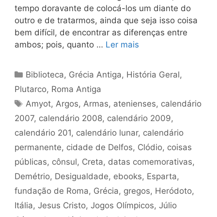
tempo doravante de colocá-los um diante do
outro e de tratarmos, ainda que seja isso coisa
bem difícil, de encontrar as diferenças entre
ambos; pois, quanto …
Ler mais
Categorias
Biblioteca
,
Grécia Antiga
,
História Geral
,
Plutarco
,
Roma Antiga
Tags
Amyot
,
Argos
,
Armas
,
atenienses
,
calendário
2007
,
calendário 2008
,
calendário 2009
,
calendário 201
,
calendário lunar
,
calendário
permanente
,
cidade de Delfos
,
Clódio
,
coisas
públicas
,
cônsul
,
Creta
,
datas comemorativas
,
Demétrio
,
Desigualdade
,
ebooks
,
Esparta
,
fundação de Roma
,
Grécia
,
gregos
,
Heródoto
,
Itália
,
Jesus Cristo
,
Jogos Olímpicos
,
Júlio