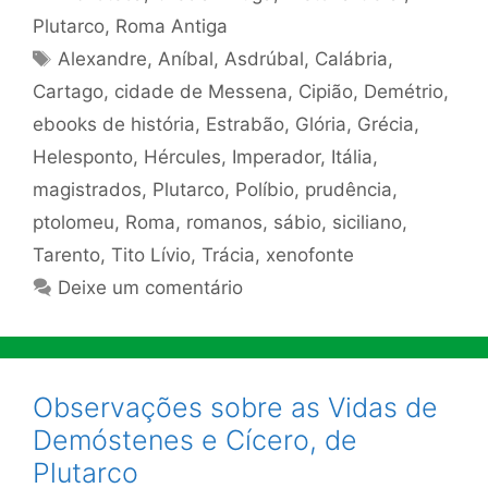
Plutarco
,
Roma Antiga
Tags
Alexandre
,
Aníbal
,
Asdrúbal
,
Calábria
,
Cartago
,
cidade de Messena
,
Cipião
,
Demétrio
,
ebooks de história
,
Estrabão
,
Glória
,
Grécia
,
Helesponto
,
Hércules
,
Imperador
,
Itália
,
magistrados
,
Plutarco
,
Políbio
,
prudência
,
ptolomeu
,
Roma
,
romanos
,
sábio
,
siciliano
,
Tarento
,
Tito Lívio
,
Trácia
,
xenofonte
Deixe um comentário
Observações sobre as Vidas de
Demóstenes e Cícero, de
Plutarco