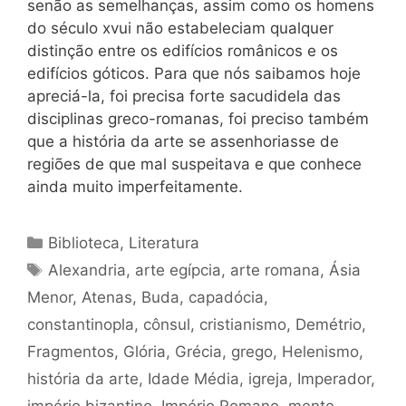
senão as semelhanças, assim como os homens
do século xvui não estabeleciam qualquer
distinção entre os edifícios românicos e os
edifícios góticos. Para que nós saibamos hoje
apreciá-la, foi precisa forte sacudidela das
disciplinas greco-romanas, foi preciso também
que a história da arte se assenhoriasse de
regiões de que mal suspeitava e que conhece
ainda muito imperfeitamente.
Categorias
Biblioteca
,
Literatura
Tags
Alexandria
,
arte egípcia
,
arte romana
,
Ásia
Menor
,
Atenas
,
Buda
,
capadócia
,
constantinopla
,
cônsul
,
cristianismo
,
Demétrio
,
Fragmentos
,
Glória
,
Grécia
,
grego
,
Helenismo
,
história da arte
,
Idade Média
,
igreja
,
Imperador
,