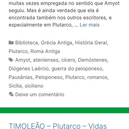
muitas vezes empregada no sentido que Amyot
seguiu. Mas é ainda verdade que ela é
encontrada também nos outros escritores, e
especialmente em Plutarco, …
Ler mais
Categorias
Biblioteca
,
Grécia Antiga
,
História Geral
,
Plutarco
,
Roma Antiga
Tags
Amyot
,
atenienses
,
cícero
,
Demóstenes
,
Diógenes Laércio
,
guerra do peloponeso
,
Pausânias
,
Peloponeso
,
Plutarco
,
romanos
,
Sicília
,
siciliano
Deixe um comentário
TIMOLEÃO – Plutarco – Vidas