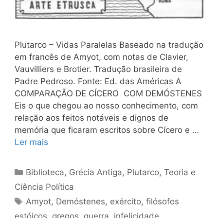
Plutarco – Vidas Paralelas Baseado na tradução
em francês de Amyot, com notas de Clavier,
Vauvilliers e Brotier. Tradução brasileira de
Padre Pedroso. Fonte: Ed. das Américas A
COMPARAÇÃO DE CÍCERO COM DEMÓSTENES
Eis o que chegou ao nosso conhecimento, com
relação aos feitos notáveis e dignos de
memória que ficaram escritos sobre Cícero e …
Ler mais
Categorias
Biblioteca
,
Grécia Antiga
,
Plutarco
,
Teoria e
Ciência Política
Tags
Amyot
,
Demóstenes
,
exército
,
filósofos
estóicos
,
gregos
,
guerra
,
infelicidade
,