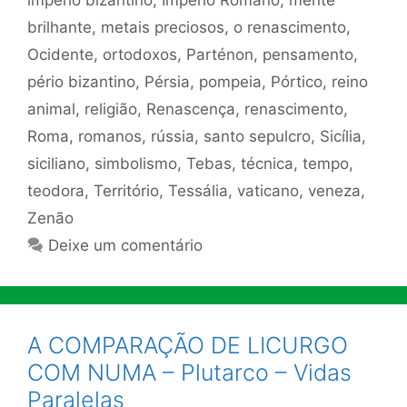
império bizantino
,
Império Romano
,
mente
brilhante
,
metais preciosos
,
o renascimento
,
Ocidente
,
ortodoxos
,
Parténon
,
pensamento
,
pério bizantino
,
Pérsia
,
pompeia
,
Pórtico
,
reino
animal
,
religião
,
Renascença
,
renascimento
,
Roma
,
romanos
,
rússia
,
santo sepulcro
,
Sicília
,
siciliano
,
simbolismo
,
Tebas
,
técnica
,
tempo
,
teodora
,
Território
,
Tessália
,
vaticano
,
veneza
,
Zenão
Deixe um comentário
A COMPARAÇÃO DE LICURGO
COM NUMA – Plutarco – Vidas
Paralelas