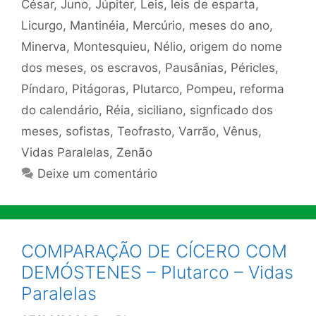
César
,
Juno
,
Júpiter
,
Leis
,
leis de esparta
,
Licurgo
,
Mantinéia
,
Mercúrio
,
meses do ano
,
Minerva
,
Montesquieu
,
Nélio
,
origem do nome
dos meses
,
os escravos
,
Pausânias
,
Péricles
,
Píndaro
,
Pitágoras
,
Plutarco
,
Pompeu
,
reforma
do calendário
,
Réia
,
siciliano
,
signficado dos
meses
,
sofistas
,
Teofrasto
,
Varrão
,
Vênus
,
Vidas Paralelas
,
Zenão
Deixe um comentário
COMPARAÇÃO DE CÍCERO COM
DEMÓSTENES – Plutarco – Vidas
Paralelas