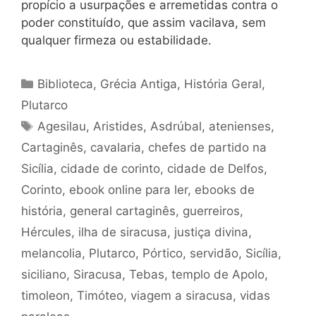
propício a usurpações e arremetidas contra o
poder constituído, que assim vacilava, sem
qualquer firmeza ou estabilidade.
Categorias
Biblioteca
,
Grécia Antiga
,
História Geral
,
Plutarco
Tags
Agesilau
,
Aristides
,
Asdrúbal
,
atenienses
,
Cartaginês
,
cavalaria
,
chefes de partido na
Sicília
,
cidade de corinto
,
cidade de Delfos
,
Corinto
,
ebook online para ler
,
ebooks de
história
,
general cartaginês
,
guerreiros
,
Hércules
,
ilha de siracusa
,
justiça divina
,
melancolia
,
Plutarco
,
Pórtico
,
servidão
,
Sicília
,
siciliano
,
Siracusa
,
Tebas
,
templo de Apolo
,
timoleon
,
Timóteo
,
viagem a siracusa
,
vidas