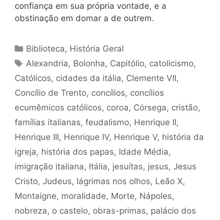
confiança em sua própria vontade, e a
obstinação em domar a de outrem.
Categorias
Biblioteca
,
História Geral
Tags
Alexandria
,
Bolonha
,
Capitólio
,
catolicismo
,
Católicos
,
cidades da itália
,
Clemente VII
,
Concílio de Trento
,
concílios
,
concílios
ecumêmicos católicos
,
coroa
,
Córsega
,
cristão
,
famílias italianas
,
feudalismo
,
Henrique II
,
Henrique III
,
Henrique IV
,
Henrique V
,
história da
igreja
,
história dos papas
,
Idade Média
,
imigração italiana
,
Itália
,
jesuítas
,
jesus
,
Jesus
Cristo
,
Judeus
,
lágrimas nos olhos
,
Leão X
,
Montaigne
,
moralidade
,
Morte
,
Nápoles
,
nobreza
,
o castelo
,
obras-primas
,
palácio dos