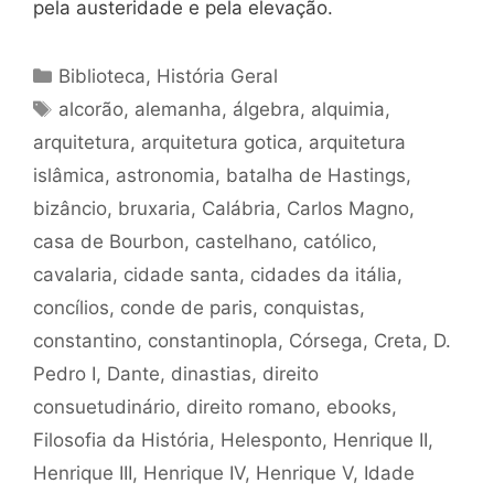
pela austeridade e pela elevação.
Categorias
Biblioteca
,
História Geral
Tags
alcorão
,
alemanha
,
álgebra
,
alquimia
,
arquitetura
,
arquitetura gotica
,
arquitetura
islâmica
,
astronomia
,
batalha de Hastings
,
bizâncio
,
bruxaria
,
Calábria
,
Carlos Magno
,
casa de Bourbon
,
castelhano
,
católico
,
cavalaria
,
cidade santa
,
cidades da itália
,
concílios
,
conde de paris
,
conquistas
,
constantino
,
constantinopla
,
Córsega
,
Creta
,
D.
Pedro I
,
Dante
,
dinastias
,
direito
consuetudinário
,
direito romano
,
ebooks
,
Filosofia da História
,
Helesponto
,
Henrique II
,
Henrique III
,
Henrique IV
,
Henrique V
,
Idade