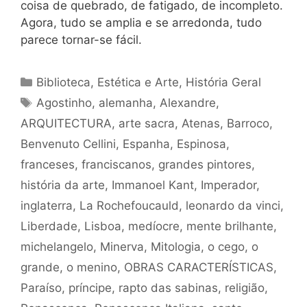
coisa de quebrado, de fatigado, de incompleto.
Agora, tudo se amplia e se arredonda, tudo
parece tornar-se fácil.
Categorias
Biblioteca
,
Estética e Arte
,
História Geral
Tags
Agostinho
,
alemanha
,
Alexandre
,
ARQUITECTURA
,
arte sacra
,
Atenas
,
Barroco
,
Benvenuto Cellini
,
Espanha
,
Espinosa
,
franceses
,
franciscanos
,
grandes pintores
,
história da arte
,
Immanoel Kant
,
Imperador
,
inglaterra
,
La Rochefoucauld
,
leonardo da vinci
,
Liberdade
,
Lisboa
,
medíocre
,
mente brilhante
,
michelangelo
,
Minerva
,
Mitologia
,
o cego
,
o
grande
,
o menino
,
OBRAS CARACTERÍSTICAS
,
Paraíso
,
príncipe
,
rapto das sabinas
,
religião
,