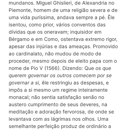
mundanos. Miguel Ghislieri, de Alexandria no
Piemonte, homem de uma religião severa e de
uma vida puríssima, andava sempre a pé. Êle
isentou, como prior, vários conventos das
dívidas que os oneravam; inquisidor em
Bérgamo e em Como, ostentava extremo rigor,
apesar das injúrias e das ameaças. Promovido
ao cardinalato, não mudou de modo de
proceder, mesmo depois de eleito papa com o
nome de Pio V (1566). Dizendo: Que
os que
querem governar os outros comecem por se
governar a si,
êle restringiu as despesas, e
impôs a si mesmo um regime inteiramente
monacal; não sentia satisfação senão no
austero cumprimento de seus deveres, na
meditação e adoração fervorosa, de onde se
levantava com as lágrimas nos olhos. Uma
semelhante perfeição produz de ordinário a