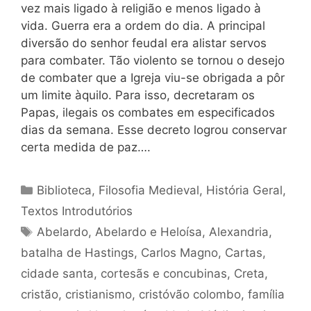
vez mais ligado à religião e menos ligado à
vida. Guerra era a ordem do dia. A principal
diversão do senhor feudal era alistar servos
para combater. Tão violento se tornou o desejo
de combater que a Igreja viu-se obrigada a pôr
um limite àquilo. Para isso, decretaram os
Papas, ilegais os combates em especificados
dias da semana. Esse decreto logrou conservar
certa medida de paz….
Categorias
Biblioteca
,
Filosofia Medieval
,
História Geral
,
Textos Introdutórios
Tags
Abelardo
,
Abelardo e Heloísa
,
Alexandria
,
batalha de Hastings
,
Carlos Magno
,
Cartas
,
cidade santa
,
cortesãs e concubinas
,
Creta
,
cristão
,
cristianismo
,
cristóvão colombo
,
família