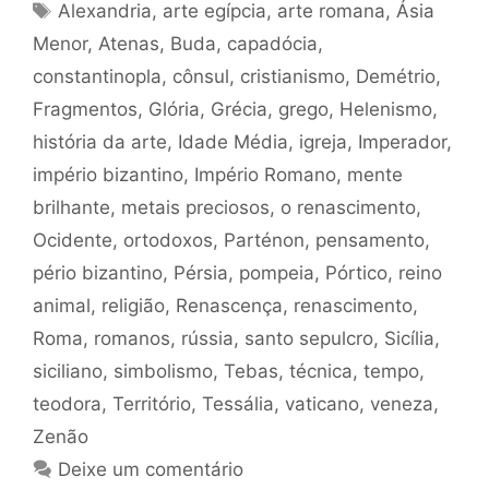
Tags
Alexandria
,
arte egípcia
,
arte romana
,
Ásia
Menor
,
Atenas
,
Buda
,
capadócia
,
constantinopla
,
cônsul
,
cristianismo
,
Demétrio
,
Fragmentos
,
Glória
,
Grécia
,
grego
,
Helenismo
,
história da arte
,
Idade Média
,
igreja
,
Imperador
,
império bizantino
,
Império Romano
,
mente
brilhante
,
metais preciosos
,
o renascimento
,
Ocidente
,
ortodoxos
,
Parténon
,
pensamento
,
pério bizantino
,
Pérsia
,
pompeia
,
Pórtico
,
reino
animal
,
religião
,
Renascença
,
renascimento
,
Roma
,
romanos
,
rússia
,
santo sepulcro
,
Sicília
,
siciliano
,
simbolismo
,
Tebas
,
técnica
,
tempo
,
teodora
,
Território
,
Tessália
,
vaticano
,
veneza
,
Zenão
Deixe um comentário