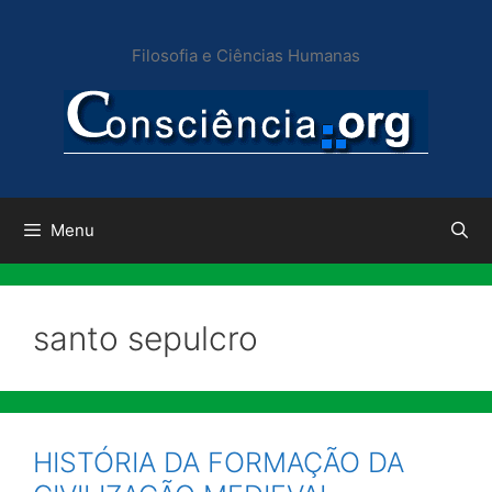
Pular
para
Filosofia e Ciências Humanas
o
conteúdo
Menu
santo sepulcro
HISTÓRIA DA FORMAÇÃO DA