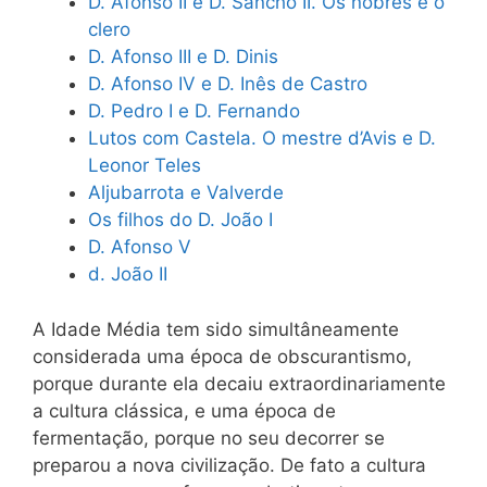
D. Afonso II e D. Sancho II. Os nobres e o
clero
D. Afonso III e D. Dinis
D. Afonso IV e D. Inês de Castro
D. Pedro I e D. Fernando
Lutos com Castela. O mestre d’Avis e D.
Leonor Teles
Aljubarrota e Valverde
Os filhos do D. João I
D. Afonso V
d. João II
A Idade Média tem sido simultâneamente
considerada uma época de obscurantismo,
porque durante ela decaiu extraordinariamente
a cultura clássica, e uma época de
fermentação, porque no seu decorrer se
preparou a nova civilização. De fato a cultura