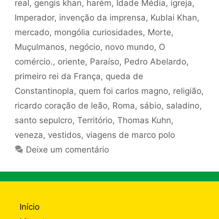
real
,
gengis khan
,
harém
,
Idade Média
,
igreja
,
Imperador
,
invenção da imprensa
,
Kublai Khan
,
mercado
,
mongólia curiosidades
,
Morte
,
Muçulmanos
,
negócio
,
novo mundo
,
O
comércio.
,
oriente
,
Paraíso
,
Pedro Abelardo
,
primeiro rei da França
,
queda de
Constantinopla
,
quem foi carlos magno
,
religião
,
ricardo coração de leão
,
Roma
,
sábio
,
saladino
,
santo sepulcro
,
Território
,
Thomas Kuhn
,
veneza
,
vestidos
,
viagens de marco polo
Deixe um comentário
Início