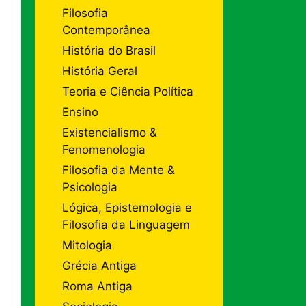
Filosofia
Contemporânea
História do Brasil
História Geral
Teoria e Ciência Política
Ensino
Existencialismo &
Fenomenologia
Filosofia da Mente &
Psicologia
Lógica, Epistemologia e
Filosofia da Linguagem
Mitologia
Grécia Antiga
Roma Antiga