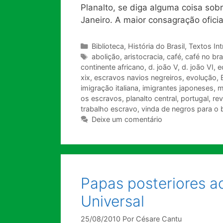
Planalto, se diga alguma coisa sobr
Janeiro. A maior consagração ofici
Categorias
Biblioteca
,
História do Brasil
,
Textos Int
Tags
abolição
,
aristocracia
,
café
,
café no bra
continente africano
,
d. joão V
,
d. joão VI
,
e
xix
,
escravos navios negreiros
,
evolução
,
imigração italiana
,
imigrantes japoneses
,
m
os escravos
,
planalto central
,
portugal
,
rev
trabalho escravo
,
vinda de negros para o b
Deixe um comentário
Papas posteriores ao
Universal
25/08/2010
Por
Césare Cantu