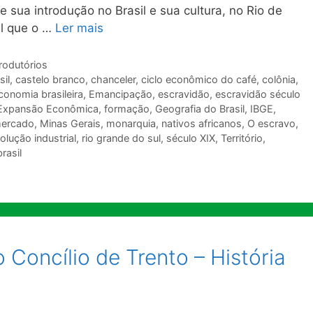
e sua introdução no Brasil e sua cultura, no Rio de
al que o …
Ler mais
rodutórios
sil
,
castelo branco
,
chanceler
,
ciclo econômico do café
,
colônia
,
conomia brasileira
,
Emancipação
,
escravidão
,
escravidão século
Expansão Econômica
,
formação
,
Geografia do Brasil
,
IBGE
,
ercado
,
Minas Gerais
,
monarquia
,
nativos africanos
,
O escravo
,
olução industrial
,
rio grande do sul
,
século XIX
,
Território
,
rasil
 Concílio de Trento – História