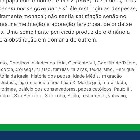
ito papa com o nome de Pio V (1566). Dizendo: Que
os
ecem por se governar a si,
êle restringiu as despesas,
iramente monacal; não sentia satisfação senão no
es, na meditação e adoração fervorosa, de onde se
os. Uma semelhante perfeição produz de ordinário a
 e a obstinação em domar a de outrem.
ismo
,
Católicos
,
cidades da itália
,
Clemente VII
,
Concílio de Trento
,
,
coroa
,
Córsega
,
cristão
,
famílias italianas
,
feudalismo
,
Henrique
tória da igreja
,
história dos papas
,
Idade Média
,
imigração
,
Judeus
,
lágrimas nos olhos
,
Leão X
,
Montaigne
,
moralidade
,
-primas
,
palácio dos conservadores
,
papas católicos
,
Paulo III
,
pulcro
,
São Bernardo
,
Sardenha
,
Sicília
,
testamento
,
vaticano
,