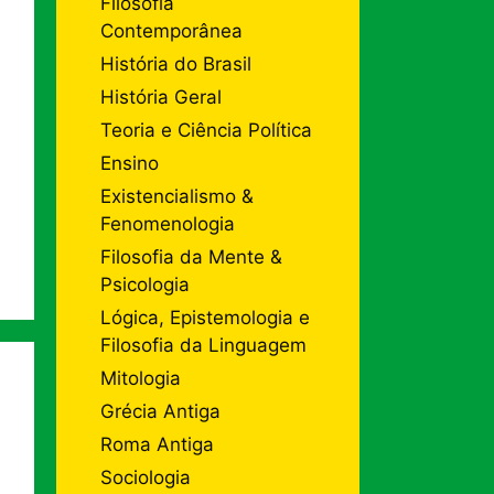
Filosofia
Contemporânea
História do Brasil
História Geral
Teoria e Ciência Política
Ensino
Existencialismo &
Fenomenologia
Filosofia da Mente &
Psicologia
Lógica, Epistemologia e
Filosofia da Linguagem
Mitologia
Grécia Antiga
Roma Antiga
Sociologia