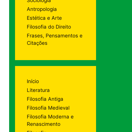
Sociologia
Antropologia
Estética e Arte
Filosofia do Direito
Frases, Pensamentos e
Citações
Início
Literatura
Filosofia Antiga
Filosofia Medieval
Filosofia Moderna e
Renascimento