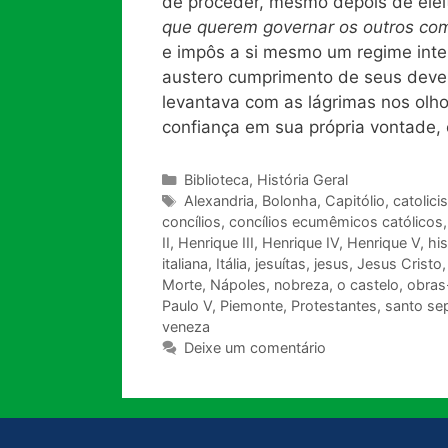
de proceder, mesmo depois de ele
que querem governar os outros com
e impôs a si mesmo um regime inte
austero cumprimento de seus dever
levantava com as lágrimas nos olh
confiança em sua própria vontade,
Categorias
Biblioteca
,
História Geral
Tags
Alexandria
,
Bolonha
,
Capitólio
,
catolic
concílios
,
concílios ecumêmicos católicos
II
,
Henrique III
,
Henrique IV
,
Henrique V
,
his
italiana
,
Itália
,
jesuítas
,
jesus
,
Jesus Cristo
Morte
,
Nápoles
,
nobreza
,
o castelo
,
obras
Paulo V
,
Piemonte
,
Protestantes
,
santo se
veneza
Deixe um comentário