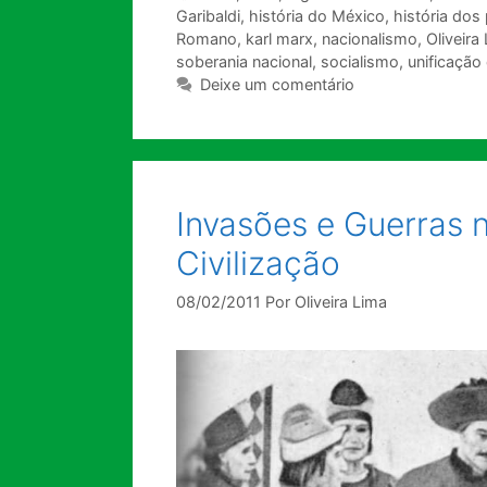
Garibaldi
,
história do México
,
história dos
Romano
,
karl marx
,
nacionalismo
,
Oliveira
soberania nacional
,
socialismo
,
unificação
Deixe um comentário
Invasões e Guerras n
Civilização
08/02/2011
Por
Oliveira Lima