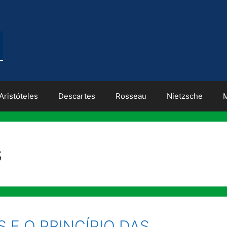
Aristóteles
Descartes
Rosseau
Nietzsche
s
 E O PRINCÍPIO DAS