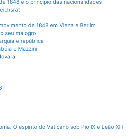
e 1848 e o princípio das nacionalidades
eichsrat
 movimento de 1848 em Viena e Berlim
 o seu malogro
arquia e república
abóia e Mazzini
Novara
6
a. O espírito do Vaticano sob Pio IX e Leão XIII