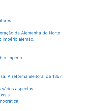
itares
deração da Alemanha do Norte
o império alemão.
b o império
sa. A reforma eleitoral de 1867
 vários aspectos
ússia
emocrática