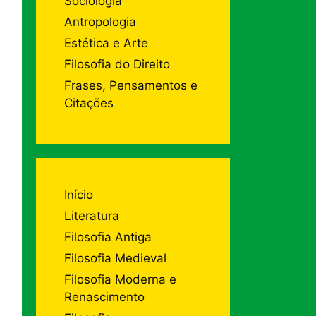
Sociologia
Antropologia
Estética e Arte
Filosofia do Direito
Frases, Pensamentos e
Citações
Início
Literatura
Filosofia Antiga
Filosofia Medieval
Filosofia Moderna e
Renascimento