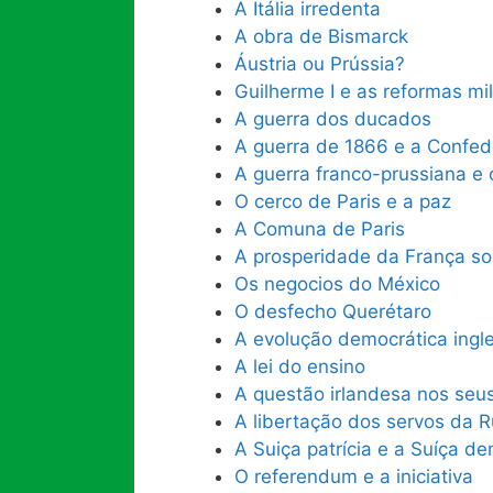
A Itália irredenta
A obra de Bismarck
Áustria ou Prússia?
Guilherme I e as reformas mil
A guerra dos ducados
A guerra de 1866 e a Confe
A guerra franco-prussiana e 
O cerco de Paris e a paz
A Comuna de Paris
A prosperidade da França so
Os negocios do México
O desfecho Querétaro
A evolução democrática ingle
A lei do ensino
A questão irlandesa nos seus
A libertação dos servos da R
A Suiça patrícia e a Suíça d
O referendum e a iniciativa