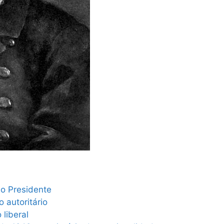
o Presidente
 autoritário
 liberal