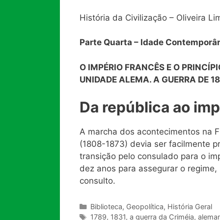
História da Civilização – Oliveira Li
Parte Quarta – Idade Contemporân
O IMPÉRIO FRANCÊS E O PRINCÍP
UNIDADE ALEMA. A GUERRA DE 1
Da república ao imp
A marcha dos acontecimentos na Fr
(1808-1873) devia ser facilmente pr
transição pelo consulado para o im
dez anos para assegurar o regime, 
consulto.
Categorias
Biblioteca
,
Geopolítica
,
História Geral
Tags
1789
,
1831
,
a guerra da Criméia
,
alema