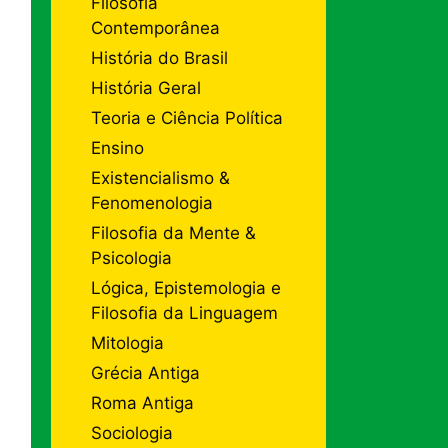
Filosofia
Contemporânea
História do Brasil
História Geral
Teoria e Ciência Política
Ensino
Existencialismo &
Fenomenologia
Filosofia da Mente &
Psicologia
Lógica, Epistemologia e
Filosofia da Linguagem
Mitologia
Grécia Antiga
Roma Antiga
Sociologia