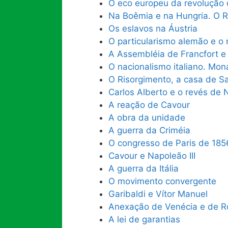
O eco europeu da revolução d
Na Boêmia e na Hungria. O R
Os eslavos na Áustria
O particularismo alemão e o
A Assembléia de Francfort e
O nacionalismo italiano. Mon
O Risorgimento, a casa de S
Carlos Alberto e o revés de 
A reação de Cavour
A obra da unidade
A guerra da Criméia
O congresso de Paris de 185
Cavour e Napoleão III
A guerra da Itália
O movimento convergente
Garibaldi e Vítor Manuel
Anexação de Venécia e de Rom
A lei de garantias