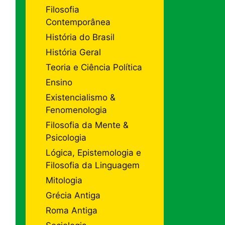
Filosofia
Contemporânea
História do Brasil
História Geral
Teoria e Ciência Política
Ensino
Existencialismo &
Fenomenologia
Filosofia da Mente &
Psicologia
Lógica, Epistemologia e
Filosofia da Linguagem
Mitologia
Grécia Antiga
Roma Antiga