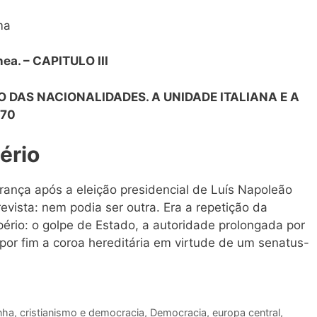
ma
ea. – CAPITULO III
IO DAS NACIONALIDADES. A UNIDADE ITALIANA E A
870
ério
ança após a eleição presidencial de Luís Napoleão
evista: nem podia ser outra. Era a repetição da
pério: o golpe de Estado, a autoridade prolongada por
por fim a coroa hereditária em virtude de um senatus-
nha
,
cristianismo e democracia
,
Democracia
,
europa central
,