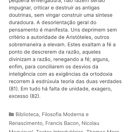
pequena envergadura, não fazem senão
impugnar, criticar e destruir as antigas
doutrinas, sem vingar construir uma síntese
duradoura. A desorientação geral do
pensamento é manifesta. Uns deprimem sem
critério a autoridade de Aristóteles, outros
sobremaneira a elevam. Estes exaltam a fé a
ponto de descrerem da razão, aqueles
divinizam a razão, renegando a fé; alguns,
enfim, para conciliarem os desvios da
inteligência com as exigências da ortodoxia
recorrem à esdrúxula teoria das duas verdades
(81). Em tudo há falta de unidade, exagero,
excesso (82).
Categorias
Biblioteca
,
Filosofia Moderna e
Renascimento
,
Francis Bacon
,
Nicolau