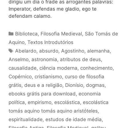
dirigiu um dia o frade as arrogantes palavras:
Imperator, defendas me gladio, ego te
defendam calamo.
Categorias
Biblioteca
,
Filosofia Medieval
,
São Tomás de
Aquino
,
Textos Introdutórios
Tags
Abelardo
,
absurdo
,
Agostinho
,
alemanha
,
Anselmo
,
astronomia
,
atributos de deus
,
causalidade
,
ciência moderna
,
conhecimento
,
Copérnico
,
cristianismo
,
curso de filosofia
grátis
,
deus e a religião
,
Dionísio
,
dogmas
,
ebooks grátis para download
,
economia
política
,
empirismo
,
escolástica
,
escolástica
tomás aquino tomás aquino aristóteles
,
espiritualidade
,
estudos de idade média
,
Filosofia Antiga
,
Filosofia Medieval
,
galileu
,