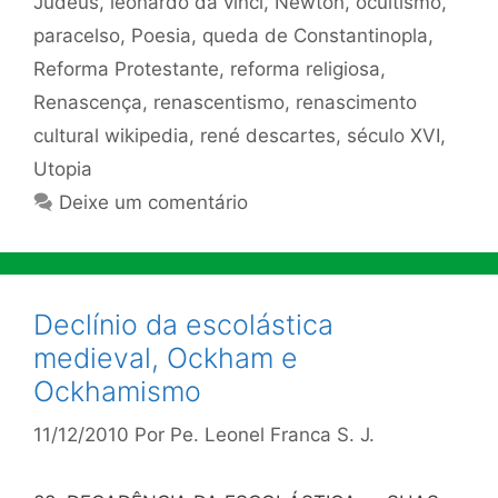
Judeus
,
leonardo da vinci
,
Newton
,
ocultismo
,
paracelso
,
Poesia
,
queda de Constantinopla
,
Reforma Protestante
,
reforma religiosa
,
Renascença
,
renascentismo
,
renascimento
cultural wikipedia
,
rené descartes
,
século XVI
,
Utopia
Deixe um comentário
Declínio da escolástica
medieval, Ockham e
Ockhamismo
11/12/2010
Por
Pe. Leonel Franca S. J.