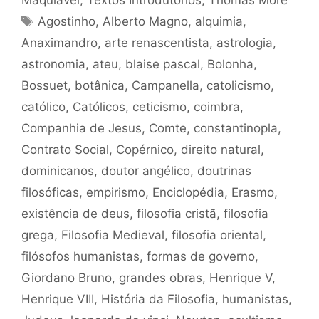
Maquiavel
,
Textos Introdutórios
,
Thomas More
Tags
Agostinho
,
Alberto Magno
,
alquimia
,
Anaximandro
,
arte renascentista
,
astrologia
,
astronomia
,
ateu
,
blaise pascal
,
Bolonha
,
Bossuet
,
botânica
,
Campanella
,
catolicismo
,
católico
,
Católicos
,
ceticismo
,
coimbra
,
Companhia de Jesus
,
Comte
,
constantinopla
,
Contrato Social
,
Copérnico
,
direito natural
,
dominicanos
,
doutor angélico
,
doutrinas
filosóficas
,
empirismo
,
Enciclopédia
,
Erasmo
,
existência de deus
,
filosofia cristã
,
filosofia
grega
,
Filosofia Medieval
,
filosofia oriental
,
filósofos humanistas
,
formas de governo
,
Giordano Bruno
,
grandes obras
,
Henrique V
,
Henrique VIII
,
História da Filosofia
,
humanistas
,