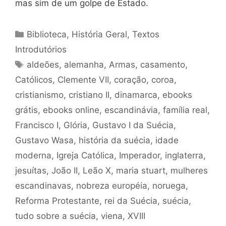
mas sim de um golpe de Estado.
Categorias
Biblioteca
,
História Geral
,
Textos
Introdutórios
Tags
aldeões
,
alemanha
,
Armas
,
casamento
,
Católicos
,
Clemente VII
,
coração
,
coroa
,
cristianismo
,
cristiano II
,
dinamarca
,
ebooks
grátis
,
ebooks online
,
escandinávia
,
família real
,
Francisco I
,
Glória
,
Gustavo I da Suécia
,
Gustavo Wasa
,
história da suécia
,
idade
moderna
,
Igreja Católica
,
Imperador
,
inglaterra
,
jesuítas
,
João II
,
Leão X
,
maria stuart
,
mulheres
escandinavas
,
nobreza européia
,
noruega
,
Reforma Protestante
,
rei da Suécia
,
suécia
,
tudo sobre a suécia
,
viena
,
XVIII