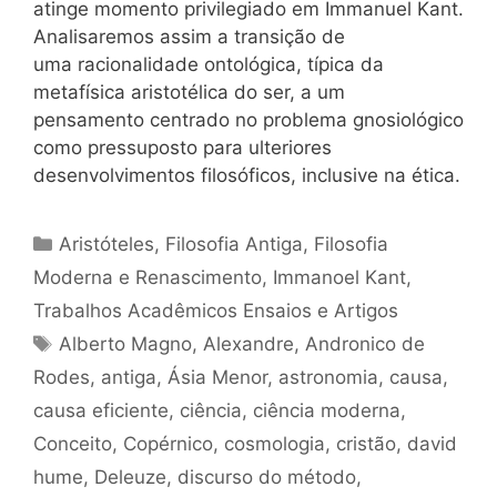
atinge momento privilegiado em Immanuel Kant.
Analisaremos assim a transição de
uma racionalidade ontológica, típica da
metafísica aristotélica do ser, a um
pensamento centrado no problema gnosiológico
como pressuposto para ulteriores
desenvolvimentos filosóficos, inclusive na ética.
Categorias
Aristóteles
,
Filosofia Antiga
,
Filosofia
Moderna e Renascimento
,
Immanoel Kant
,
Trabalhos Acadêmicos Ensaios e Artigos
Tags
Alberto Magno
,
Alexandre
,
Andronico de
Rodes
,
antiga
,
Ásia Menor
,
astronomia
,
causa
,
causa eficiente
,
ciência
,
ciência moderna
,
Conceito
,
Copérnico
,
cosmologia
,
cristão
,
david
hume
,
Deleuze
,
discurso do método
,