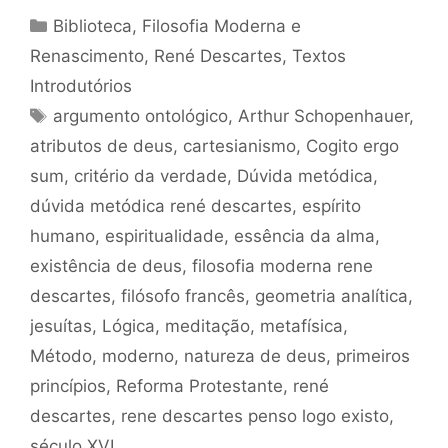
Categorias
Biblioteca
,
Filosofia Moderna e
Renascimento
,
René Descartes
,
Textos
Introdutórios
Tags
argumento ontológico
,
Arthur Schopenhauer
,
atributos de deus
,
cartesianismo
,
Cogito ergo
sum
,
critério da verdade
,
Dúvida metódica
,
dúvida metódica rené descartes
,
espírito
humano
,
espiritualidade
,
essência da alma
,
existência de deus
,
filosofia moderna rene
descartes
,
filósofo francês
,
geometria analítica
,
jesuítas
,
Lógica
,
meditação
,
metafísica
,
Método
,
moderno
,
natureza de deus
,
primeiros
princípios
,
Reforma Protestante
,
rené
descartes
,
rene descartes penso logo existo
,
século XVI