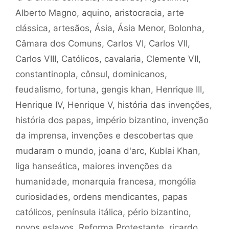
Alberto Magno
,
aquino
,
aristocracia
,
arte
clássica
,
artesãos
,
Ásia
,
Ásia Menor
,
Bolonha
,
Câmara dos Comuns
,
Carlos VI
,
Carlos VII
,
Carlos VIII
,
Católicos
,
cavalaria
,
Clemente VII
,
constantinopla
,
cônsul
,
dominicanos
,
feudalismo
,
fortuna
,
gengis khan
,
Henrique III
,
Henrique IV
,
Henrique V
,
história das invenções
,
história dos papas
,
império bizantino
,
invenção
da imprensa
,
invenções e descobertas que
mudaram o mundo
,
joana d'arc
,
Kublai Khan
,
liga hanseática
,
maiores invenções da
humanidade
,
monarquia francesa
,
mongólia
curiosidades
,
ordens mendicantes
,
papas
católicos
,
península itálica
,
pério bizantino
,
povos eslavos
,
Reforma Protestante
,
ricardo