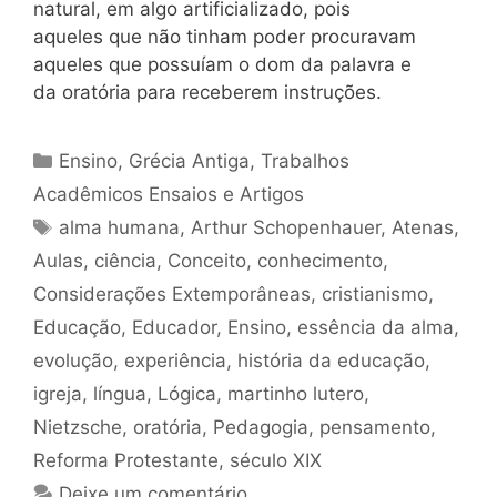
natural, em algo artificializado, pois
aqueles que não tinham poder procuravam
aqueles que possuíam o dom da palavra e
da oratória para receberem instruções.
Categorias
Ensino
,
Grécia Antiga
,
Trabalhos
Acadêmicos Ensaios e Artigos
Tags
alma humana
,
Arthur Schopenhauer
,
Atenas
,
Aulas
,
ciência
,
Conceito
,
conhecimento
,
Considerações Extemporâneas
,
cristianismo
,
Educação
,
Educador
,
Ensino
,
essência da alma
,
evolução
,
experiência
,
história da educação
,
igreja
,
língua
,
Lógica
,
martinho lutero
,
Nietzsche
,
oratória
,
Pedagogia
,
pensamento
,
Reforma Protestante
,
século XIX
Deixe um comentário