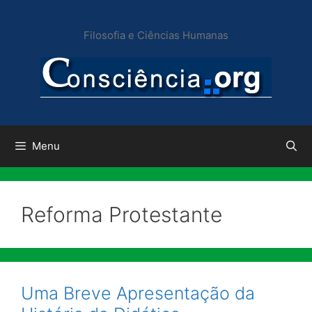
Pular
para
Filosofia e Ciências Humanas
o
conteúdo
Menu
Reforma Protestante
Uma Breve Apresentação da