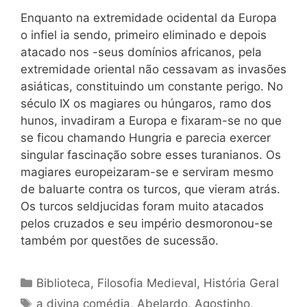
Enquanto na extremidade ocidental da Europa
o infiel ia sendo, primeiro eliminado e depois
atacado nos -seus domínios africanos, pela
extremidade oriental não cessavam as invasões
asiáticas, constituindo um constante perigo. No
século IX os magiares ou húngaros, ramo dos
hunos, invadiram a Europa e fixaram-se no que
se ficou chamando Hungria e parecia exercer
singular fascinação sobre esses turanianos. Os
magiares europeizaram-se e serviram mesmo
de baluarte contra os turcos, que vieram atrás.
Os turcos seldjucidas foram muito atacados
pelos cruzados e seu império desmoronou-se
também por questões de sucessão.
Categorias
Biblioteca
,
Filosofia Medieval
,
História Geral
Tags
a divina comédia
,
Abelardo
,
Agostinho
,