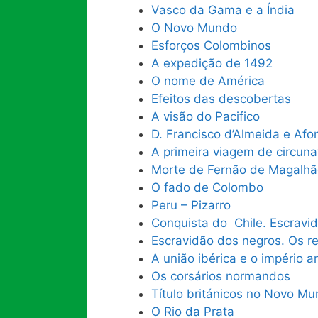
Vasco da Gama e a Índia
O Novo Mundo
Esforços Colombinos
A expedição de 1492
O nome de América
Efeitos das descobertas
A visão do Pacifico
D. Francisco d’Almeida e Af
A primeira viagem de circun
Morte de Fernão de Magalhã
O fado de Colombo
Peru – Pizarro
Conquista do Chile. Escravid
Escravidão dos negros. Os r
A união ibérica e o império 
Os corsários normandos
Título británicos no Novo M
O Rio da Prata