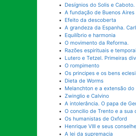
Desígnios do Solis e Caboto.
A fundação de Buenos Aires
Efeito da descoberta
A grandeza da Espanha. Carl
Equilíbrio e harmonia
O movimento da Reforma.
Razões espirituais e tempora
Lutero e Tetzel. Primeiras di
O rompimento
Os principes e os bens eclesi
Dieta de Worms
Melanchton e a extensão do 
Zwinglio e Calvino
A intolerância. O papa de G
O concilio de Trento e a sua 
Os humanistas de Oxford
Henrique VIII e seus conselhe
A lei da supremacia