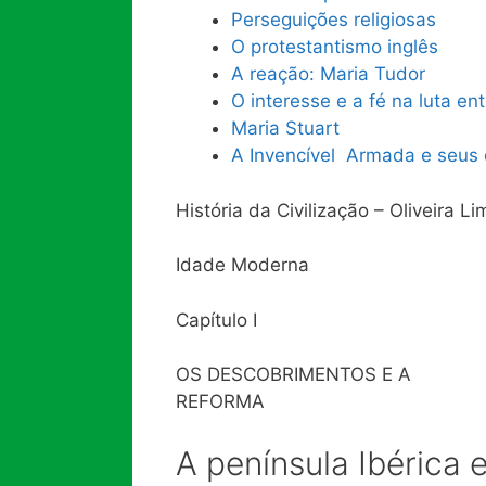
Perseguições religiosas
O protestantismo inglês
A reação: Maria Tudor
O interesse e a fé na luta en
Maria Stuart
A Invencível Armada e seus 
História da Civilização – Oliveira Li
Idade Moderna
Capítulo I
OS DESCOBRIMENTOS E A
REFORMA
A península Ibérica 