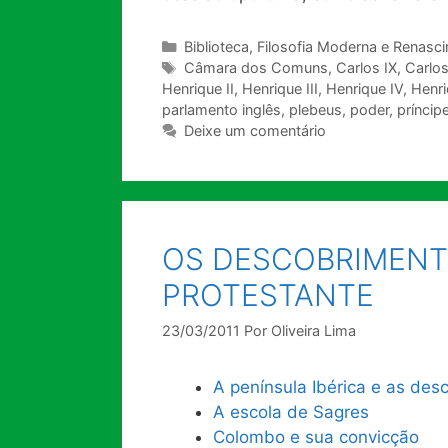
Categorias
Biblioteca
,
Filosofia Moderna e Renasc
Tags
Câmara dos Comuns
,
Carlos IX
,
Carlos
Henrique II
,
Henrique III
,
Henrique IV
,
Henri
parlamento inglês
,
plebeus
,
poder
,
príncip
Deixe um comentário
OS DESCOBRIMENT
PROTESTANTE
23/03/2011
Por
Oliveira Lima
A península Ibérica e as des
A escola de Sagres
Colombo e sua convicção