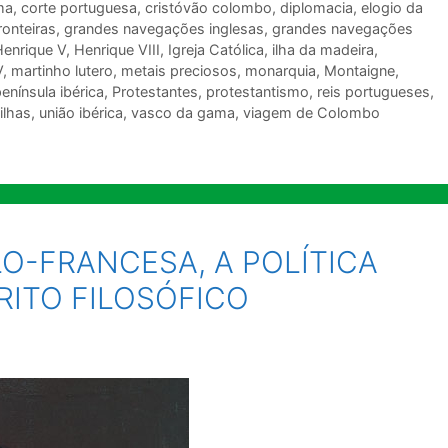
ma
,
corte portuguesa
,
cristóvão colombo
,
diplomacia
,
elogio da
ronteiras
,
grandes navegações inglesas
,
grandes navegações
Henrique V
,
Henrique VIII
,
Igreja Católica
,
ilha da madeira
,
V
,
martinho lutero
,
metais preciosos
,
monarquia
,
Montaigne
,
enínsula ibérica
,
Protestantes
,
protestantismo
,
reis portugueses
,
ilhas
,
união ibérica
,
vasco da gama
,
viagem de Colombo
LO-FRANCESA, A POLÍTICA
RITO FILOSÓFICO