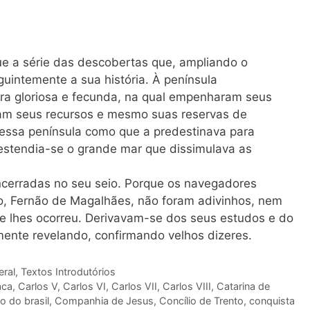
ue a série das descobertas que, ampliando o
uintemente a sua história. À península
ra gloriosa e fecunda, na qual empenharam seus
tiam seus recursos e mesmo suas reservas de
dessa península como que a predestinava para
 estendia-se o grande mar que dissimulava as
cerradas no seu seio. Porque os navegadores
, Fernão de Magalhães, não foram adivinhos, nem
ue lhes ocorreu. Derivavam-se dos seus estudos e do
mente revelando, confirmando velhos dizeres.
eral
,
Textos Introdutórios
aca
,
Carlos V
,
Carlos VI
,
Carlos VII
,
Carlos VIII
,
Catarina de
o do brasil
,
Companhia de Jesus
,
Concílio de Trento
,
conquista