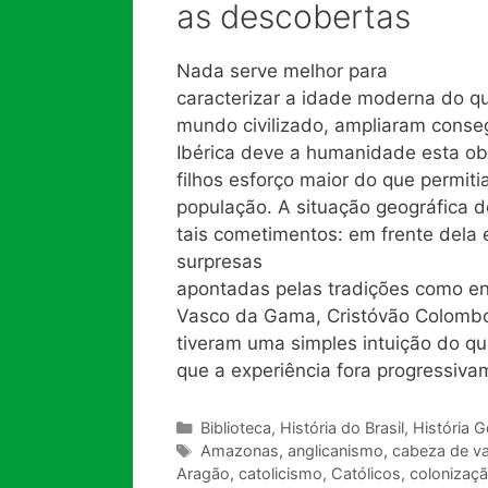
as descobertas
Nada serve melhor para
caracterizar a idade moderna do q
mundo civilizado, ampliaram conseg
Ibérica deve a humanidade esta ob
filhos esforço maior do que permi
população. A situação geográfica 
tais cometimentos: em frente dela
surpresas
apontadas pelas tradições como en
Vasco da Gama, Cristóvão Colombo
tiveram uma simples intuição do q
que a experiência fora progressiva
Categorias
Biblioteca
,
História do Brasil
,
História G
Tags
Amazonas
,
anglicanismo
,
cabeza de v
Aragão
,
catolicismo
,
Católicos
,
colonizaçã