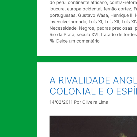
do peru
,
continente africano
,
contra-refor
loucura
,
europa ocidental
,
fernão cortez
,
F
portuguesas
,
Gustavo Wasa
,
Henrique II
,
invencível armada
,
Luís XI
,
Luís XII
,
Luís XI
Necessidade
,
Negros
,
pedras preciosas
,
p
Rio da Prata
,
século XVI
,
tratado de tordes
Deixe um comentário
A RIVALIDADE ANG
COLONIAL E O ESPÍ
14/02/2011
Por
Oliveira Lima