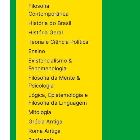
Filosofia
Contemporânea
História do Brasil
História Geral
Teoria e Ciência Política
Ensino
Existencialismo &
Fenomenologia
Filosofia da Mente &
Psicologia
Lógica, Epistemologia e
Filosofia da Linguagem
Mitologia
Grécia Antiga
Roma Antiga