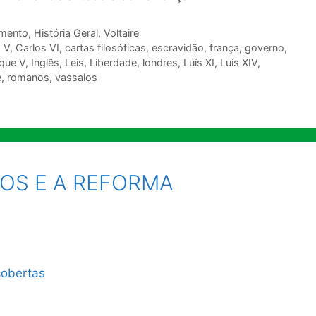
imento
,
História Geral
,
Voltaire
 V
,
Carlos VI
,
cartas filosóficas
,
escravidão
,
frança
,
governo
,
que V
,
Inglês
,
Leis
,
Liberdade
,
londres
,
Luís XI
,
Luís XIV
,
e
,
romanos
,
vassalos
OS E A REFORMA
cobertas