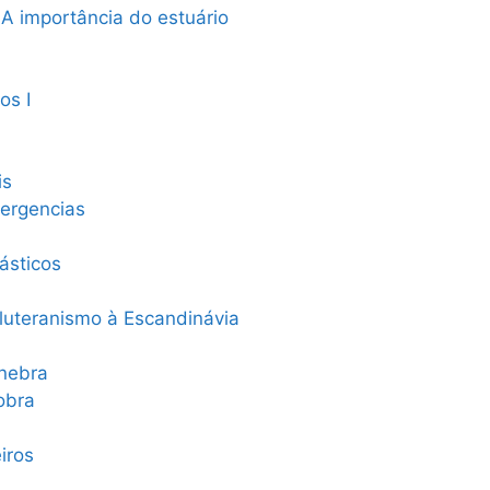
 A importância do estuário
os I
is
vergencias
ásticos
luteranismo à Escandinávia
enebra
obra
iros