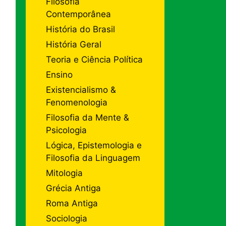
Filosofia
Contemporânea
História do Brasil
História Geral
Teoria e Ciência Política
Ensino
Existencialismo &
Fenomenologia
Filosofia da Mente &
Psicologia
Lógica, Epistemologia e
Filosofia da Linguagem
Mitologia
Grécia Antiga
Roma Antiga
Sociologia