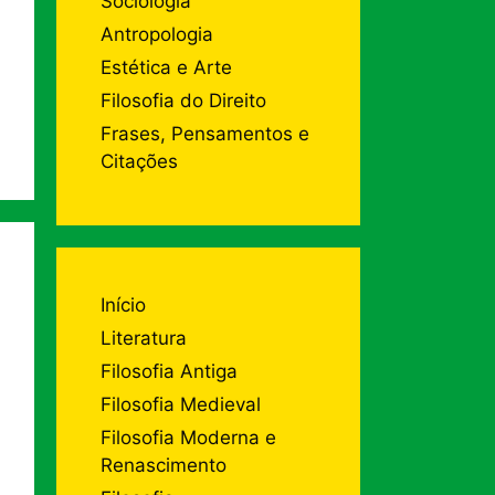
Sociologia
Antropologia
Estética e Arte
Filosofia do Direito
Frases, Pensamentos e
Citações
Início
Literatura
Filosofia Antiga
Filosofia Medieval
Filosofia Moderna e
Renascimento