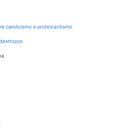
tre catolicismo e protestantismo
destroços
ma
e