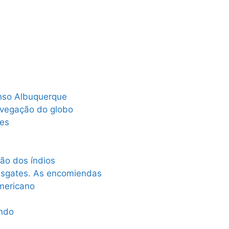
onso Albuquerque
avegação do globo
es
ão dos índios
esgates. As encomiendas
americano
undo