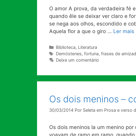
O amor A prova, da verdadeira fé e
quando êle se deixar ver claro e 
se nega aos olhos, escondido e co
Aquela flor a que o giro …
Ler mais
Categorias
Biblioteca
,
Literatura
Tags
Demóstenes
,
fortuna
,
frases de amiza
Deixe um comentário
Os dois meninos – c
30/03/2014
Por
Seleta em Prosa e verso 
Os dois meninos Ia um menino por
voavam de ramo em ramo, quando o