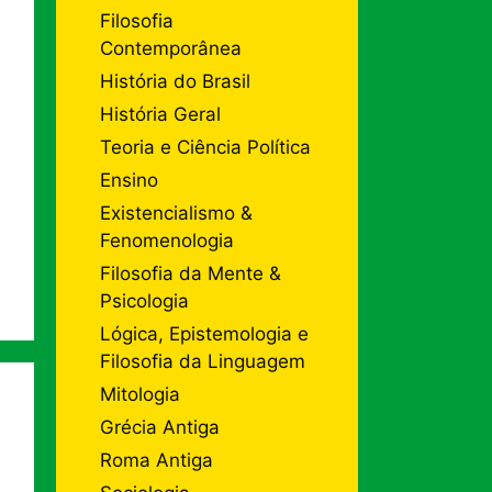
Filosofia
Contemporânea
História do Brasil
História Geral
Teoria e Ciência Política
Ensino
Existencialismo &
Fenomenologia
Filosofia da Mente &
Psicologia
Lógica, Epistemologia e
Filosofia da Linguagem
Mitologia
Grécia Antiga
Roma Antiga