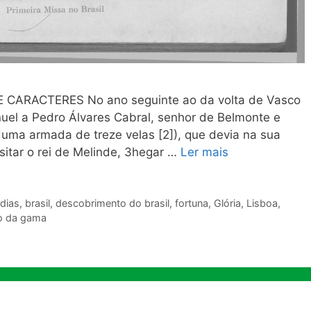
 CARACTERES No ano seguinte ao da volta de Vasco
el a Pedro Álvares Cabral, senhor de Belmonte e
duma armada de treze velas [2]), que devia na sua
isitar o rei de Melinde, 3hegar …
Ler mais
dias
,
brasil
,
descobrimento do brasil
,
fortuna
,
Glória
,
Lisboa
,
o da gama