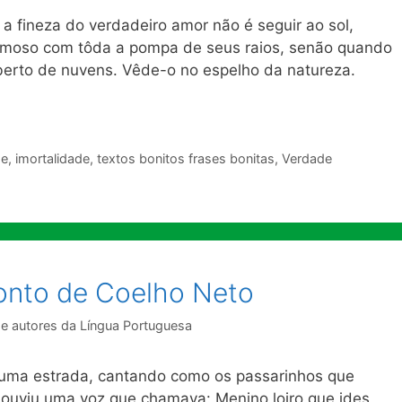
 a fineza do verdadeiro amor não é seguir ao sol,
formoso com tôda a pompa de seus raios, senão quando
berto de nuvens. Vêde-o no espelho da natureza.
de
,
imortalidade
,
textos bonitos frases bonitas
,
Verdade
onto de Coelho Neto
de autores da Língua Portuguesa
 uma estrada, cantando como os passarinhos que
uviu uma voz que chamava: Menino loiro que ides