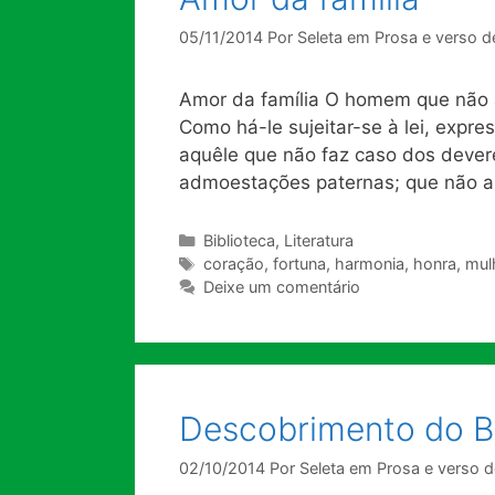
05/11/2014
Por
Seleta em Prosa e verso d
Amor da família O homem que não 
Como há-le sujeitar-se à lei, expr
aquêle que não faz caso dos devere
admoestações paternas; que não apr
Categorias
Biblioteca
,
Literatura
Tags
coração
,
fortuna
,
harmonia
,
honra
,
mul
Deixe um comentário
Descobrimento do Br
02/10/2014
Por
Seleta em Prosa e verso d