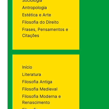
Sociologia
Antropologia
Estética e Arte
Filosofia do Direito
Frases, Pensamentos e
Citações
Início
Literatura
Filosofia Antiga
Filosofia Medieval
Filosofia Moderna e
Renascimento