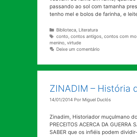
passando ao sol com tamanha pres­
tenho mel e bolos de farinha, e lei
Categorias
Biblioteca
,
Literatura
Tags
conto
,
contos antigos
,
contos com mor
menino
,
virtude
Deixe um comentário
ZINADIM – História 
14/01/2014
Por
Miguel Duclós
Zinadim, Historiador muçulmano 
PRECEITOS ACERCA DA GUERRA S
SABER que os infiéis podem dividir