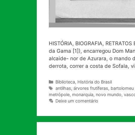
HISTÓRIA, BIOGRAFIA, RETRATOS E
da Gama [1]), encarregou Dom Manu
alcaide- nor de Azurara, o mando 
derrota, correr a costa de Sofala, v
Categorias
Biblioteca
,
História do Brasil
Tags
antilhas
,
árvores frutíferas
,
bartolomeu 
metrópole
,
monarquia
,
novo mundo
,
vasc
Deixe um comentário