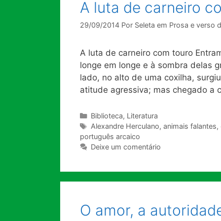
A luta de carneiro c
29/09/2014
Por
Seleta em Prosa e verso 
A luta de carneiro com touro Entr
longe em longe e à sombra delas g
lado, no alto de uma coxilha, surg
atitude agressiva; mas chegado a c
Categorias
Biblioteca
,
Literatura
Tags
Alexandre Herculano
,
animais falantes
,
português arcaico
Deixe um comentário
O amor, a autoridade