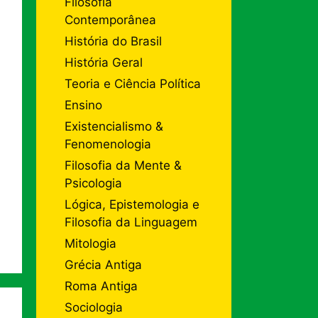
Filosofia
Contemporânea
História do Brasil
História Geral
Teoria e Ciência Política
Ensino
Existencialismo &
Fenomenologia
Filosofia da Mente &
Psicologia
Lógica, Epistemologia e
Filosofia da Linguagem
Mitologia
Grécia Antiga
Roma Antiga
Sociologia