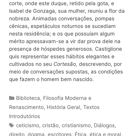
corte, onde este duque, retido pela gota, e
Isabel de Gonzaga, sua mulher, reuniu a flor da
nobreza. Animadas conversações, pompas
cênicas, espetáculos noturnos se sucediam
nesta residência; e os que possuíam algum
mérito apressavam-se a vir dar prova dele na
presença de hóspedes generosos. Castiglione
quis representar esses hábitos elegantes e
cultivados no seu
Cortesão,
descrevendo, por
meio de conversações supostas, as condições
que fazem o homem bem nascido.
Categorias
Biblioteca
,
Filosofia Moderna e
Renascimento
,
História Geral
,
Textos
Introdutórios
Tags
ceticismo
,
cristão
,
cristianismo
,
Diálogos
,
direito
,
dogma
,
escritores
,
Ética
,
ética e moral
,