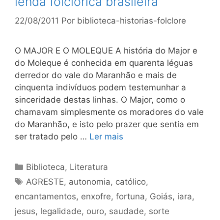
lenda folclórica brasileira
22/08/2011
Por
biblioteca-historias-folclore
O MAJOR E O MOLEQUE A história do Major e
do Moleque é conhecida em quarenta léguas
derredor do vale do Maranhão e mais de
cinquenta indivíduos podem testemunhar a
sinceridade destas linhas. O Major, como o
chamavam simplesmente os moradores do vale
do Maranhão, e isto pelo prazer que sentia em
ser tratado pelo …
Ler mais
Categorias
Biblioteca
,
Literatura
Tags
AGRESTE
,
autonomia
,
católico
,
encantamentos
,
enxofre
,
fortuna
,
Goiás
,
iara
,
jesus
,
legalidade
,
ouro
,
saudade
,
sorte