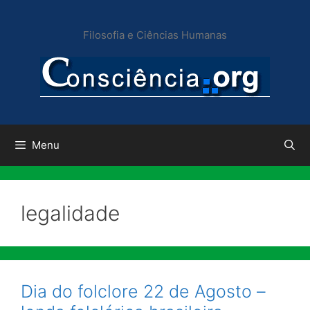
Pular
para
Filosofia e Ciências Humanas
o
conteúdo
Menu
legalidade
Dia do folclore 22 de Agosto –