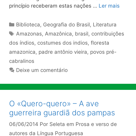
princípio receberam estas nações …
Ler mais
Categorias
Biblioteca
,
Geografia do Brasil
,
Literatura
Tags
Amazonas
,
Amazônica
,
brasil
,
contribuições
dos índios
,
costumes dos indios
,
floresta
amazonica
,
padre antônio vieira
,
povos pré-
cabralinos
Deixe um comentário
O «Quero-quero» – A ave
guerreira guardiã dos pampas
06/06/2014
Por
Seleta em Prosa e verso de
autores da Língua Portuguesa