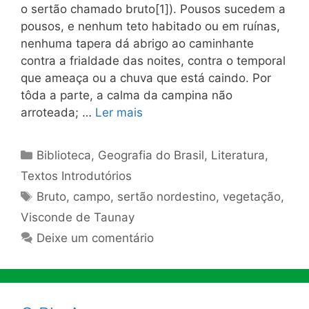
o sertão chamado bruto[1]). Pousos sucedem a
pousos, e nenhum teto habitado ou em ruí­nas,
nenhuma tapera dá abrigo ao caminhante
contra a frialdade das noites, contra o temporal
que ameaça ou a chuva que está caindo. Por
tôda a parte, a calma da campina não
arroteada; …
Ler mais
Categorias
Biblioteca
,
Geografia do Brasil
,
Literatura
,
Textos Introdutórios
Tags
Bruto
,
campo
,
sertão nordestino
,
vegetação
,
Visconde de Taunay
Deixe um comentário