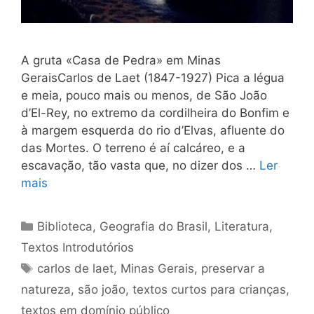
A gruta «Casa de Pedra» em Minas
GeraisCarlos de Laet (1847-1927) Pica a légua
e meia, pouco mais ou menos, de São João
d’El-Rey, no extremo da cordilheira do Bonfim e
à margem es­querda do rio d’Elvas, afluente do
das Mortes. O terreno é aí calcáreo, e a
escavação, tão vasta que, no di­zer dos …
Ler
mais
Categorias
Biblioteca
,
Geografia do Brasil
,
Literatura
,
Textos Introdutórios
Tags
carlos de laet
,
Minas Gerais
,
preservar a
natureza
,
são joão
,
textos curtos para crianças
,
textos em domínio público