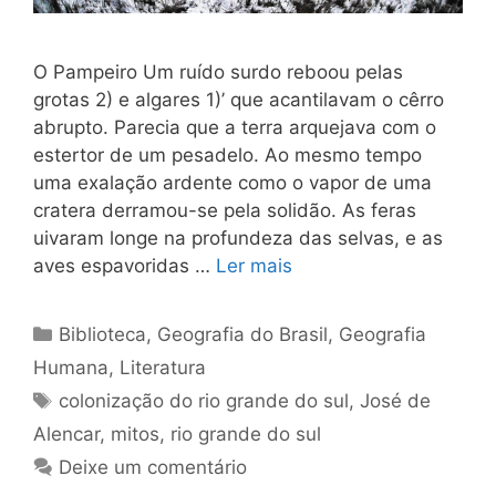
O Pampeiro Um ruído surdo reboou pelas
grotas 2) e algares 1)’ que acantilavam o cêrro
abrupto. Parecia que a terra arquejava com o
estertor de um pesadelo. Ao mesmo tempo
uma exalação ardente como o vapor de uma
cratera derramou-se pela solidão. As feras
uivaram longe na pro­fundeza das selvas, e as
aves espavoridas …
Ler mais
Categorias
Biblioteca
,
Geografia do Brasil
,
Geografia
Humana
,
Literatura
Tags
colonização do rio grande do sul
,
José de
Alencar
,
mitos
,
rio grande do sul
Deixe um comentário