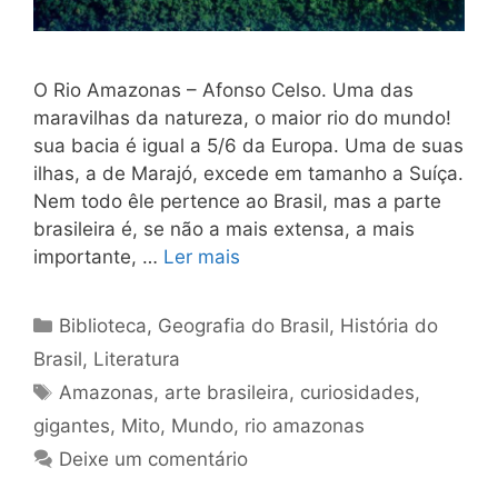
O Rio Amazonas – Afonso Celso. Uma das
maravilhas da natureza, o maior rio do mundo!
sua bacia é igual a 5/6 da Europa. Uma de suas
ilhas, a de Ma­rajó, excede em tamanho a Suíça.
Nem todo êle pertence ao Brasil, mas a parte
brasileira é, se não a mais extensa, a mais
importante, …
Ler mais
Categorias
Biblioteca
,
Geografia do Brasil
,
História do
Brasil
,
Literatura
Tags
Amazonas
,
arte brasileira
,
curiosidades
,
gigantes
,
Mito
,
Mundo
,
rio amazonas
Deixe um comentário