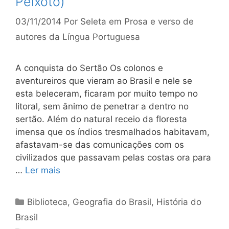
Peixoto)
03/11/2014
Por
Seleta em Prosa e verso de
autores da Língua Portuguesa
A conquista do Sertão Os colonos e
aventureiros que vieram ao Brasil e nele se
esta­ beleceram, ficaram por muito tempo no
litoral, sem ânimo de pe­netrar a dentro no
sertão. Além do natural receio da floresta
imensa que os índios tresmalhados habitavam,
afastavam-se das comunicações com os
civilizados que passavam pelas costas ora pa­ra
…
Ler mais
Categorias
Biblioteca
,
Geografia do Brasil
,
História do
Brasil