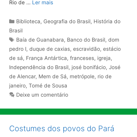
Rio de …
Ler mais
Categorias
Biblioteca
,
Geografia do Brasil
,
História do
Brasil
Tags
Baía de Guanabara
,
Banco do Brasil
,
dom
pedro I
,
duque de caxias
,
escravidão
,
estácio
de sá
,
França Antártica
,
franceses
,
igreja
,
Independência do Brasil
,
josé bonifácio
,
José
de Alencar
,
Mem de Sá
,
metrópole
,
rio de
janeiro
,
Tomé de Sousa
Deixe um comentário
Costumes dos povos do Pará