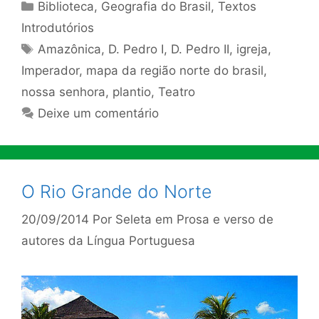
Categorias
Biblioteca
,
Geografia do Brasil
,
Textos
Introdutórios
Tags
Amazônica
,
D. Pedro I
,
D. Pedro II
,
igreja
,
Imperador
,
mapa da região norte do brasil
,
nossa senhora
,
plantio
,
Teatro
Deixe um comentário
O Rio Grande do Norte
20/09/2014
Por
Seleta em Prosa e verso de
autores da Língua Portuguesa