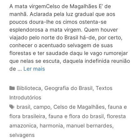
A mata virgemCelso de Magalhães E’ de
manhã. Aclarada pela luz gradual que aos
poucos doura-lhe os cimos ostenta-se
esplendorosa a mata virgem. Quem houver
viajado pelo norte do Brasil há-de, por certo,
conhecer o acentuado selvagem de suas
florestas e ter saudade daqu le vago rumorejar
que nelas se escuta, daquela indefinida reunião
de …
Ler mais
Categorias
Biblioteca
,
Geografia do Brasil
,
Textos
Introdutórios
Tags
brasil
,
campo
,
Celso de Magalhães
,
fauna e
flora brasileira
,
fauna e flora do brasil
,
floresta
amazonica
,
harmonia
,
manuel bernardes
,
selvagens