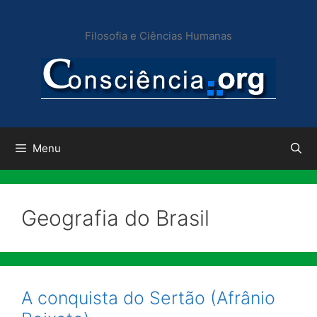
Pular
para
Filosofia e Ciências Humanas
o
conteúdo
Menu
Geografia do Brasil
A conquista do Sertão (Afrânio