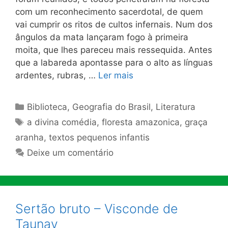
com um reconhecimento sacerdotal, de quem
vai cumprir os ritos de cul­tos infernais. Num dos
ângulos da mata lançaram fogo à primeira
moita, que lhes pareceu mais ressequida. Antes
que a labareda apontasse para o alto as línguas
ardentes, rubras, …
Ler mais
Categorias
Biblioteca
,
Geografia do Brasil
,
Literatura
Tags
a divina comédia
,
floresta amazonica
,
graça
aranha
,
textos pequenos infantis
Deixe um comentário
Sertão bruto – Visconde de
Taunay