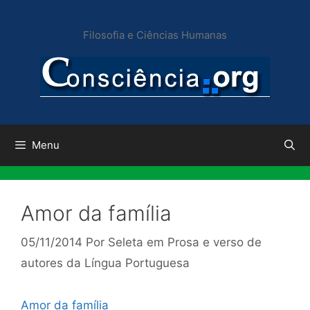
Pular
para
Filosofia e Ciências Humanas
o
conteúdo
Menu
Amor da família
05/11/2014
Por
Seleta em Prosa e verso de
autores da Língua Portuguesa
Amor da família