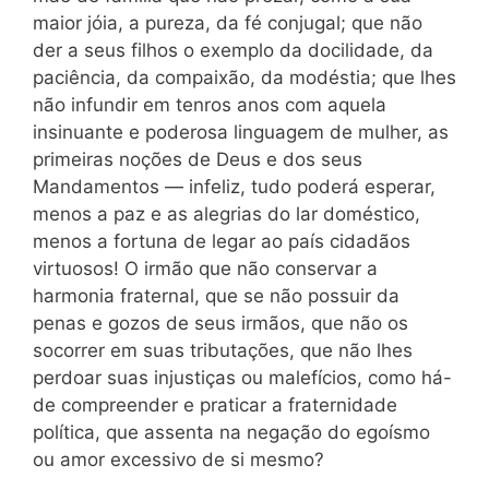
maior jóia, a pureza, da fé conjugal; que não
der a seus filhos o exemplo da docilidade, da
paciência, da compaixão, da modéstia; que lhes
não infundir em tenros anos com aquela
insinuante e poderosa linguagem de mulher, as
primeiras noções de Deus e dos seus
Mandamentos — infeliz, tudo poderá esperar,
menos a paz e as alegrias do lar doméstico,
menos a fortuna de legar ao país ci­dadãos
virtuosos! O irmão que não conservar a
harmonia frater­nal, que se não possuir da
penas e gozos de seus irmãos, que não os
socorrer em suas tributações, que não lhes
perdoar suas injus­tiças ou malefícios, como há-
de compreender e praticar a frater­nidade
política, que assenta na negação do egoísmo
ou amor ex­cessivo de si mesmo?