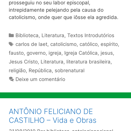
prosseguiu no seu labor episcopal,
intrepidamente pelejando pela causa do
catolicismo, onde quer que iôsse ela agredida.
Categorias
Biblioteca
,
Literatura
,
Textos Introdutórios
Tags
carlos de laet
,
catolicismo
,
católico
,
espírito
,
fausto
,
governo
,
igreja
,
Igreja Católica
,
jesus
,
Jesus Cristo
,
Literatura
,
literatura brasileira
,
religião
,
República
,
sobrenatural
Deixe um comentário
ANTÔNIO FELICIANO DE
CASTILHO – Vida e Obras