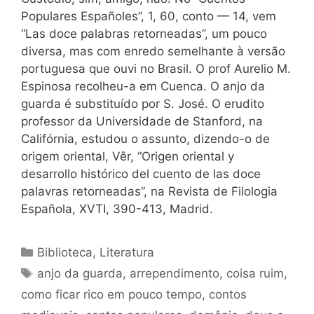
Populares Españoles”, 1, 60, conto — 14, vem
“Las doce palabras retorneadas”, um pouco
diversa, mas com enredo semelhante à versão
portuguesa que ouvi no Brasil. O prof Aurelio M.
Espinosa recolheu-a em Cuenca. O anjo da
guarda é substituído por S. José. O erudito
professor da Universidade de Stanford, na
Califórnia, estudou o assunto, dizendo-o de
origem oriental, Vêr, “Origen oriental y
desarrollo histórico del cuento de las doce
palavras retorneadas”, na Revista de Filologia
Española, XVTI, 390-413, Madrid.
Categorias
Biblioteca
,
Literatura
Tags
anjo da guarda
,
arrependimento
,
coisa ruim
,
como ficar rico em pouco tempo
,
contos