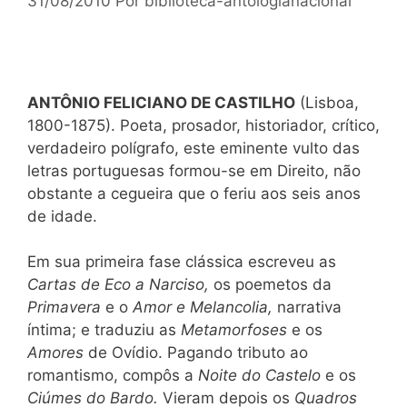
31/08/2010
Por
biblioteca-antologianacional
ANTÔNIO FELICIANO DE CASTILHO
(Lisboa,
1800-1875). Poeta, prosador, historiador, crítico,
verdadeiro polígrafo, este eminente vulto das
letras portuguesas formou-se em Direito, não
obstante a cegueira que o feriu aos seis anos
de idade.
Em sua primeira fase clássica escreveu as
Cartas de Eco a Narciso,
os poemetos da
Primavera
e o
Amor e Melancolia,
narrativa
íntima; e traduziu as
Metamorfoses
e os
Amores
de Ovídio. Pagando tributo ao
romantismo, compôs a
Noite do Castelo
e os
Ciúmes do Bardo.
Vieram depois os
Quadros