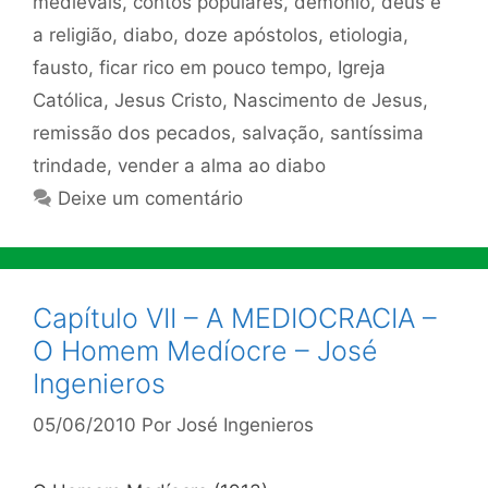
medievais
,
contos populares
,
demônio
,
deus e
a religião
,
diabo
,
doze apóstolos
,
etiologia
,
fausto
,
ficar rico em pouco tempo
,
Igreja
Católica
,
Jesus Cristo
,
Nascimento de Jesus
,
remissão dos pecados
,
salvação
,
santíssima
trindade
,
vender a alma ao diabo
Deixe um comentário
Capítulo VII – A MEDIOCRACIA –
O Homem Medíocre – José
Ingenieros
05/06/2010
Por
José Ingenieros