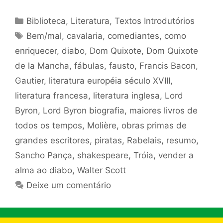
Categorias
Biblioteca
,
Literatura
,
Textos Introdutórios
Tags
Bem/mal
,
cavalaria
,
comediantes
,
como
enriquecer
,
diabo
,
Dom Quixote
,
Dom Quixote
de la Mancha
,
fábulas
,
fausto
,
Francis Bacon
,
Gautier
,
literatura européia século XVIII
,
literatura francesa
,
literatura inglesa
,
Lord
Byron
,
Lord Byron biografia
,
maiores livros de
todos os tempos
,
Molière
,
obras primas de
grandes escritores
,
piratas
,
Rabelais
,
resumo
,
Sancho Pança
,
shakespeare
,
Tróia
,
vender a
alma ao diabo
,
Walter Scott
Deixe um comentário