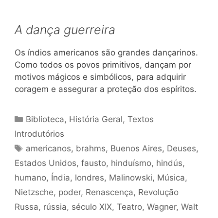
A dança guerreira
Os índios americanos são grandes dançarinos.
Como todos os povos primitivos, dançam por
motivos mágicos e simbólicos, para adquirir
coragem e assegurar a proteção dos espíritos.
Categorias
Biblioteca
,
História Geral
,
Textos
Introdutórios
Tags
americanos
,
brahms
,
Buenos Aires
,
Deuses
,
Estados Unidos
,
fausto
,
hinduísmo
,
hindús
,
humano
,
Índia
,
londres
,
Malinowski
,
Música
,
Nietzsche
,
poder
,
Renascença
,
Revolução
Russa
,
rússia
,
século XIX
,
Teatro
,
Wagner
,
Walt