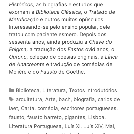
Históricos,
as biografias e estudos que
exornam a
Biblioteca Clássica,
o
Tratado de
Metrificação
e outros muitos opúsculos.
Interessando-se pelo ensino popular, dele
tratou com paciente esmero. Depois dos
sessenta anos, ainda produziu a
Chave do
Enigma,
a tradução dos
Fastos
ovidianos, o
Outono,
coleção de poesias originais, a
Lírica
de Anacreonte
e tradução de comédias de
Molière e do
Fausto
de Goethe.
Categorias
Biblioteca
,
Literatura
,
Textos Introdutórios
Tags
arquitetura
,
Arte
,
bach
,
biografia
,
carlos de
laet
,
Carta
,
comédia
,
escritores portugueses
,
fausto
,
fausto barreto
,
gigantes
,
Lisboa
,
Literatura Portuguesa
,
Luís XI
,
Luís XIV
,
Mal
,