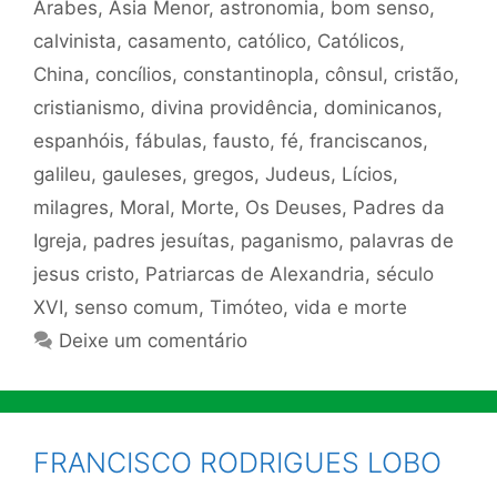
Árabes
,
Ásia Menor
,
astronomia
,
bom senso
,
calvinista
,
casamento
,
católico
,
Católicos
,
China
,
concílios
,
constantinopla
,
cônsul
,
cristão
,
cristianismo
,
divina providência
,
dominicanos
,
espanhóis
,
fábulas
,
fausto
,
fé
,
franciscanos
,
galileu
,
gauleses
,
gregos
,
Judeus
,
Lícios
,
milagres
,
Moral
,
Morte
,
Os Deuses
,
Padres da
Igreja
,
padres jesuítas
,
paganismo
,
palavras de
jesus cristo
,
Patriarcas de Alexandria
,
século
XVI
,
senso comum
,
Timóteo
,
vida e morte
Deixe um comentário
FRANCISCO RODRIGUES LOBO