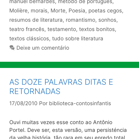
manuel bernardes
,
método de português
,
Molière
,
morais
,
Morte
,
Poesia
,
poetas cegos
,
resumos de literatura
,
romantismo
,
sonhos
,
teatro francês
,
testamento
,
textos bonitos
,
textos clássicos
,
tudo sobre literatura
Deixe um comentário
AS DOZE PALAVRAS DITAS E
RETORNADAS
17/08/2010
Por
biblioteca-contosinfantis
Ouvi muitas vezes esse conto ao Antônio
Portel. Deve ser, esta versão, uma persisténcia
da velha história, tão rara em seu enredo total