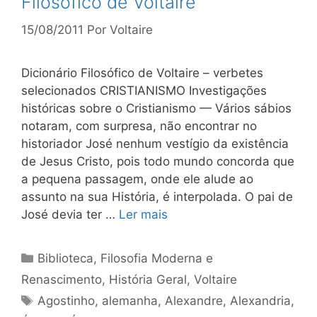
Filosófico de Voltaire
15/08/2011
Por
Voltaire
Dicionário Filosófico de Voltaire – verbetes
selecionados CRISTIANISMO Investigações
históricas sobre o Cristianismo — Vários sábios
notaram, com surpresa, não encontrar no
historiador José nenhum vestígio da existência
de Jesus Cristo, pois todo mundo concorda que
a pequena passagem, onde ele alude ao
assunto na sua História, é interpolada. O pai de
José devia ter …
Ler mais
Categorias
Biblioteca
,
Filosofia Moderna e
Renascimento
,
História Geral
,
Voltaire
Tags
Agostinho
,
alemanha
,
Alexandre
,
Alexandria
,