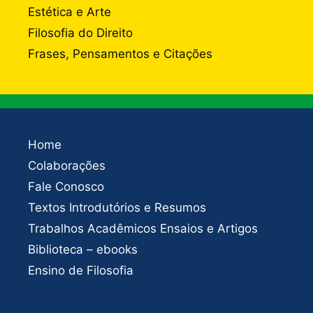
Estética e Arte
Filosofia do Direito
Frases, Pensamentos e Citações
Home
Colaborações
Fale Conosco
Textos Introdutórios e Resumos
Trabalhos Acadêmicos Ensaios e Artigos
Biblioteca – ebooks
Ensino de Filosofia