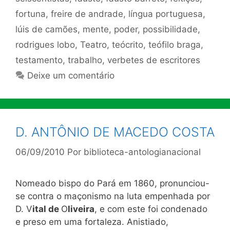
fortuna
,
freire de andrade
,
língua portuguesa
,
lúis de camões
,
mente
,
poder
,
possibilidade
,
rodrigues lobo
,
Teatro
,
teócrito
,
teófilo braga
,
testamento
,
trabalho
,
verbetes de escritores
Deixe um comentário
D. ANTÔNIO DE MACEDO COSTA
06/09/2010
Por
biblioteca-antologianacional
Nomeado bispo do Pará em 1860, pronunciou-
se contra o maçonismo na luta empenhada por
D. V
ital de
O
liveira
, e com este foi condenado
e preso em uma fortaleza. Anistiado,