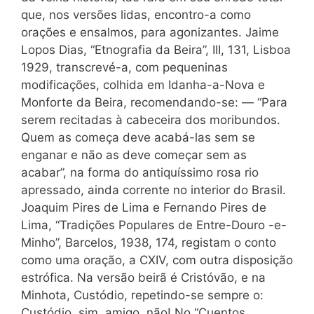
que, nos versões lidas, encontro-a como
orações e ensalmos, para agonizantes. Jaime
Lopos Dias, “Etnografia da Beira”, III, 131, Lisboa
1929, transcrevé-a, com pequeninas
modificações, colhida em Idanha-a-Nova e
Monforte da Beira, recomendando-se: — “Para
serem recitadas à cabeceira dos moribundos.
Quem as começa deve acabá-las sem se
enganar e não as deve começar sem as
acabar”, na forma do antiquíssimo rosa rio
apressado, ainda corrente no interior do Brasil.
Joaquim Pires de Lima e Fernando Pires de
Lima, “Tradições Populares de Entre-Douro -e-
Minho”, Barcelos, 1938, 174, registam o conto
como uma oração, a CXIV, com outra disposição
estrófica. Na versão beirã é Cristóvão, e na
Minhota, Custódio, repetindo-se sempre o:
Custódio, sim, amigo, não! No “Cuentos