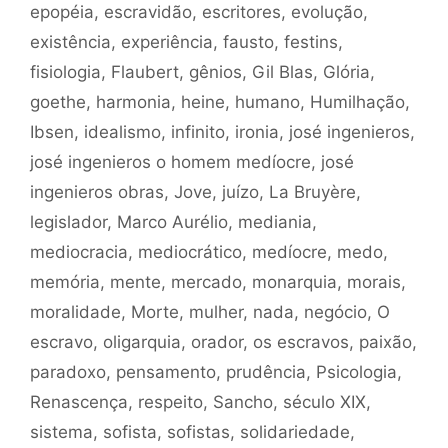
epopéia
,
escravidão
,
escritores
,
evolução
,
existência
,
experiência
,
fausto
,
festins
,
fisiologia
,
Flaubert
,
gênios
,
Gil Blas
,
Glória
,
goethe
,
harmonia
,
heine
,
humano
,
Humilhação
,
Ibsen
,
idealismo
,
infinito
,
ironia
,
josé ingenieros
,
josé ingenieros o homem medíocre
,
josé
ingenieros obras
,
Jove
,
juízo
,
La Bruyère
,
legislador
,
Marco Aurélio
,
mediania
,
mediocracia
,
mediocrático
,
medíocre
,
medo
,
memória
,
mente
,
mercado
,
monarquia
,
morais
,
moralidade
,
Morte
,
mulher
,
nada
,
negócio
,
O
escravo
,
oligarquia
,
orador
,
os escravos
,
paixão
,
paradoxo
,
pensamento
,
prudência
,
Psicologia
,
Renascença
,
respeito
,
Sancho
,
século XIX
,
sistema
,
sofista
,
sofistas
,
solidariedade
,