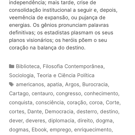
independência; mais tarde, crise de
consolidação institucional a seguir e, depois,
veemência de expansão, ou pujança de
energias. Os gênios pronunciam palavras
definitivas; os estadistas plasmam os seus
planos visionários; os heróis põem o seu
coração na balança do destino.
Categorias
Biblioteca
,
Filosofia Contemporânea
,
Sociologia
,
Teoria e Ciência Política
Tags
americanos
,
apatia
,
Argos
,
Burocracia
,
Cartago
,
centauro
,
congresso
,
conhecimento
,
conquista
,
consciência
,
coração
,
coroa
,
Corte
,
cortes
,
Dante
,
Democracia
,
desterro
,
destino
,
dever
,
deveres
,
diplomacia
,
direito
,
dogma
,
dogmas
,
Ebook
,
emprego
,
enriquecimento
,