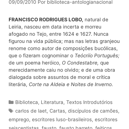
09/09/2010
Por
biblioteca-antologianacional
FRANCISCO RODRIGUES LOBO,
natural de
Leiria, nasceu em data incerta e morreu
afogado no Tejo, entre 1624 e 1627. Nunca
figurou na vida pública; mas nas letras granjeou
renome como autor de composições bucólicas,
que o fizeram cognominar o
Teócriío Português;
de um poema heróico,
O Condestabre,
que
merecidamente caiu no olvido; e de uma obra
dialogada sobre assuntos de moral e crítica
literária,
Corte na Aldeia e Noites de Inverno.
Categorias
Biblioteca
,
Literatura
,
Textos Introdutórios
Tags
carlos de laet
,
Cartas
,
discípulos de camões
,
emprego
,
escritores luso-brasileiros
,
escritores
seiscentistas
,
fausto
,
fausto barreto
,
feitiços
,