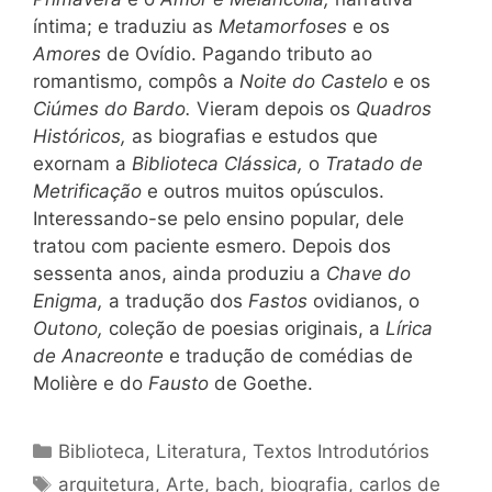
íntima; e traduziu as
Metamorfoses
e os
Amores
de Ovídio. Pagando tributo ao
romantismo, compôs a
Noite do Castelo
e os
Ciúmes do Bardo.
Vieram depois os
Quadros
Históricos,
as biografias e estudos que
exornam a
Biblioteca Clássica,
o
Tratado de
Metrificação
e outros muitos opúsculos.
Interessando-se pelo ensino popular, dele
tratou com paciente esmero. Depois dos
sessenta anos, ainda produziu a
Chave do
Enigma,
a tradução dos
Fastos
ovidianos, o
Outono,
coleção de poesias originais, a
Lírica
de Anacreonte
e tradução de comédias de
Molière e do
Fausto
de Goethe.
Categorias
Biblioteca
,
Literatura
,
Textos Introdutórios
Tags
arquitetura
,
Arte
,
bach
,
biografia
,
carlos de