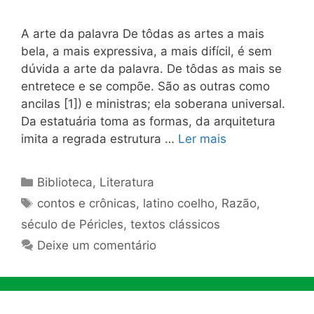
A arte da palavra De tôdas as artes a mais
bela, a mais expressiva, a mais di­fícil, é sem
dúvida a arte da palavra. De tôdas as mais se
entre­tece e se compõe. São as outras como
ancilas [1]) e ministras; ela soberana universal.
Da estatuária toma as formas, da arquite­tura
imita a regrada estrutura …
Ler mais
Categorias
Biblioteca
,
Literatura
Tags
contos e crônicas
,
latino coelho
,
Razão
,
século de Péricles
,
textos clássicos
Deixe um comentário