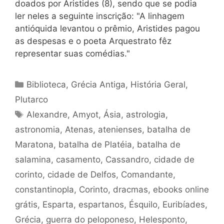
doados por Aristides (8), sendo que se podia
ler neles a seguinte inscrição: "A linhagem
antióquida levantou o prêmio, Aristides pagou
as despesas e o poeta Arquestrato fêz
representar suas comédias."
Categorias
Biblioteca
,
Grécia Antiga
,
História Geral
,
Plutarco
Tags
Alexandre
,
Amyot
,
Ásia
,
astrologia
,
astronomia
,
Atenas
,
atenienses
,
batalha de
Maratona
,
batalha de Platéia
,
batalha de
salamina
,
casamento
,
Cassandro
,
cidade de
corinto
,
cidade de Delfos
,
Comandante
,
constantinopla
,
Corinto
,
dracmas
,
ebooks online
grátis
,
Esparta
,
espartanos
,
Ésquilo
,
Euribíades
,
Grécia
,
guerra do peloponeso
,
Helesponto
,