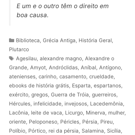
E um e o outro têm o direito em
boa causa.
Categorias
Biblioteca
,
Grécia Antiga
,
História Geral
,
Plutarco
Tags
Agesilau
,
alexandre magno
,
Alexandre o
Grande
,
Amyot
,
Andróclidas
,
Aníbal
,
Antígono
,
atenienses
,
carinho
,
casamento
,
crueldade
,
ebooks de história grátis
,
Esparta
,
espartanos
,
exército
,
gregos
,
Guerra de Tróia
,
guerreiros
,
Hércules
,
infelicidade
,
invejosos
,
Lacedemônia
,
Lacônia
,
leite de vaca
,
Licurgo
,
Minerva
,
mulher
,
oriente
,
Peloponeso
,
Péricles
,
Pérsia
,
Pireu
,
Políbio
,
Pórtico
,
rei da pérsia
,
Salamina
,
Sicília
,