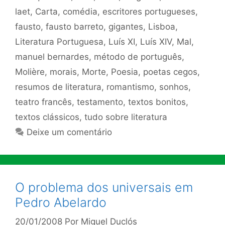
laet
,
Carta
,
comédia
,
escritores portugueses
,
fausto
,
fausto barreto
,
gigantes
,
Lisboa
,
Literatura Portuguesa
,
Luís XI
,
Luís XIV
,
Mal
,
manuel bernardes
,
método de português
,
Molière
,
morais
,
Morte
,
Poesia
,
poetas cegos
,
resumos de literatura
,
romantismo
,
sonhos
,
teatro francês
,
testamento
,
textos bonitos
,
textos clássicos
,
tudo sobre literatura
Deixe um comentário
O problema dos universais em
Pedro Abelardo
20/01/2008
Por
Miguel Duclós