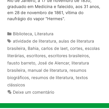
Rio de Janeiro, a 17 de novembro de 1830,
graduado em Medicina e falecido, aos 31 anos,
em 28 de novembro de 1861, vítima do
naufrágio do vapor "Hermes".
Categorias
Biblioteca
,
Literatura
Tags
atividade de literatura
,
aulas de literatura
brasileira
,
Bahia
,
carlos de laet
,
cortes
,
escolas
literárias
,
escritores
,
escritores brasileiros
,
fausto barreto
,
José de Alencar
,
literatura
brasileira
,
manual de literatura
,
resumos
biográficos
,
resumos de literatura
,
textos
clássicos
Deixe um comentário