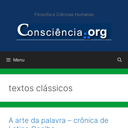
Pular
para
Filosofia e Ciências Humanas
o
conteúdo
Menu
textos clássicos
A arte da palavra – crônica de