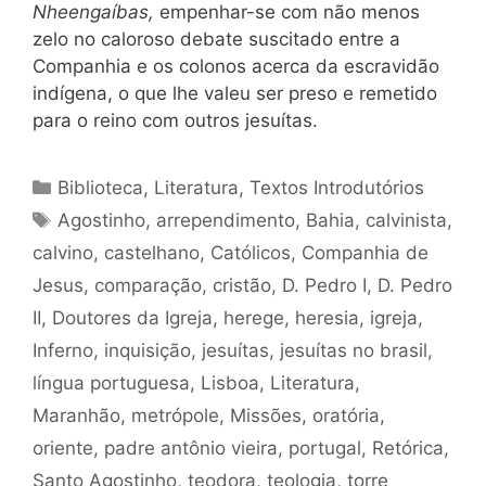
Nheengaíbas,
empenhar-se com não menos
zelo no caloroso debate suscitado entre a
Companhia e os colonos acerca da escravidão
indígena, o que lhe valeu ser preso e remetido
para o reino com outros jesuítas.
Categorias
Biblioteca
,
Literatura
,
Textos Introdutórios
Tags
Agostinho
,
arrependimento
,
Bahia
,
calvinista
,
calvino
,
castelhano
,
Católicos
,
Companhia de
Jesus
,
comparação
,
cristão
,
D. Pedro I
,
D. Pedro
II
,
Doutores da Igreja
,
herege
,
heresia
,
igreja
,
Inferno
,
inquisição
,
jesuítas
,
jesuítas no brasil
,
língua portuguesa
,
Lisboa
,
Literatura
,
Maranhão
,
metrópole
,
Missões
,
oratória
,
oriente
,
padre antônio vieira
,
portugal
,
Retórica
,
Santo Agostinho
,
teodora
,
teologia
,
torre