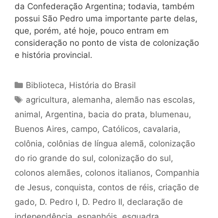
da Confederação Argentina; todavia, também
possui São Pedro uma importante parte delas,
que, porém, até hoje, pouco entram em
consideração no ponto de vista de colonização
e história provincial.
Categorias
Biblioteca
,
História do Brasil
Tags
agricultura
,
alemanha
,
alemão nas escolas
,
animal
,
Argentina
,
bacia do prata
,
blumenau
,
Buenos Aires
,
campo
,
Católicos
,
cavalaria
,
colônia
,
colônias de língua alemã
,
colonização
do rio grande do sul
,
colonização do sul
,
colonos alemães
,
colonos italianos
,
Companhia
de Jesus
,
conquista
,
contos de réis
,
criação de
gado
,
D. Pedro I
,
D. Pedro II
,
declaração de
independência
,
espanhóis
,
esquadra