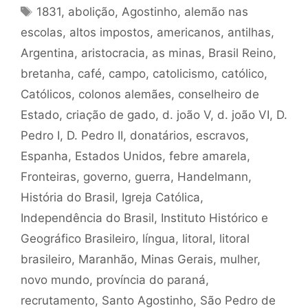
Tags
1831
,
abolição
,
Agostinho
,
alemão nas
escolas
,
altos impostos
,
americanos
,
antilhas
,
Argentina
,
aristocracia
,
as minas
,
Brasil Reino
,
bretanha
,
café
,
campo
,
catolicismo
,
católico
,
Católicos
,
colonos alemães
,
conselheiro de
Estado
,
criação de gado
,
d. joão V
,
d. joão VI
,
D.
Pedro I
,
D. Pedro II
,
donatários
,
escravos
,
Espanha
,
Estados Unidos
,
febre amarela
,
Fronteiras
,
governo
,
guerra
,
Handelmann
,
História do Brasil
,
Igreja Católica
,
Independência do Brasil
,
Instituto Histórico e
Geográfico Brasileiro
,
língua
,
litoral
,
litoral
brasileiro
,
Maranhão
,
Minas Gerais
,
mulher
,
novo mundo
,
província do paraná
,
recrutamento
,
Santo Agostinho
,
São Pedro de