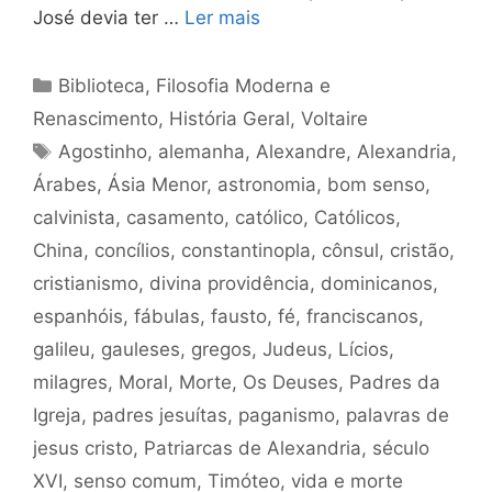
José devia ter …
Ler mais
Categorias
Biblioteca
,
Filosofia Moderna e
Renascimento
,
História Geral
,
Voltaire
Tags
Agostinho
,
alemanha
,
Alexandre
,
Alexandria
,
Árabes
,
Ásia Menor
,
astronomia
,
bom senso
,
calvinista
,
casamento
,
católico
,
Católicos
,
China
,
concílios
,
constantinopla
,
cônsul
,
cristão
,
cristianismo
,
divina providência
,
dominicanos
,
espanhóis
,
fábulas
,
fausto
,
fé
,
franciscanos
,
galileu
,
gauleses
,
gregos
,
Judeus
,
Lícios
,
milagres
,
Moral
,
Morte
,
Os Deuses
,
Padres da
Igreja
,
padres jesuítas
,
paganismo
,
palavras de
jesus cristo
,
Patriarcas de Alexandria
,
século
XVI
,
senso comum
,
Timóteo
,
vida e morte