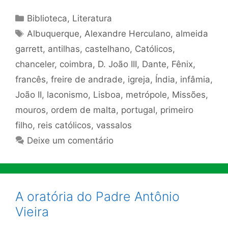
Categorias
Biblioteca
,
Literatura
Tags
Albuquerque
,
Alexandre Herculano
,
almeida
garrett
,
antilhas
,
castelhano
,
Católicos
,
chanceler
,
coimbra
,
D. João III
,
Dante
,
Fênix
,
francês
,
freire de andrade
,
igreja
,
Índia
,
infâmia
,
João II
,
laconismo
,
Lisboa
,
metrópole
,
Missões
,
mouros
,
ordem de malta
,
portugal
,
primeiro
filho
,
reis católicos
,
vassalos
Deixe um comentário
A oratória do Padre Antônio
Vieira