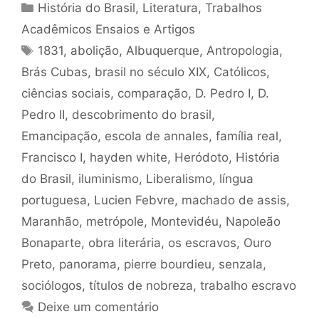
Categorias
História do Brasil
,
Literatura
,
Trabalhos
Acadêmicos Ensaios e Artigos
Tags
1831
,
abolição
,
Albuquerque
,
Antropologia
,
Brás Cubas
,
brasil no século XIX
,
Católicos
,
ciências sociais
,
comparação
,
D. Pedro I
,
D.
Pedro II
,
descobrimento do brasil
,
Emancipação
,
escola de annales
,
família real
,
Francisco I
,
hayden white
,
Heródoto
,
História
do Brasil
,
iluminismo
,
Liberalismo
,
língua
portuguesa
,
Lucien Febvre
,
machado de assis
,
Maranhão
,
metrópole
,
Montevidéu
,
Napoleão
Bonaparte
,
obra literária
,
os escravos
,
Ouro
Preto
,
panorama
,
pierre bourdieu
,
senzala
,
sociólogos
,
títulos de nobreza
,
trabalho escravo
Deixe um comentário