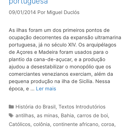
portuguesa
09/01/2014
Por
Miguel Duclós
As ilhas foram um dos primeiros pontos de
ocupação decorrentes da expansão ultramarina
portuguesa, já no século XIV. Os arquipélagos
de Açores e Madeira foram usados para o
plantio da cana-de-açucar, e a produção
ajudou a desestabilizar o monopólio que os
comerciantes venezianos exerciam, além da
pequena produção na ilha de Sicília. Nessa
época, e …
Ler mais
Categorias
História do Brasil
,
Textos Introdutórios
Tags
antilhas
,
as minas
,
Bahia
,
carros de boi
,
Católicos
,
colônia
,
continente africano
,
coroa
,