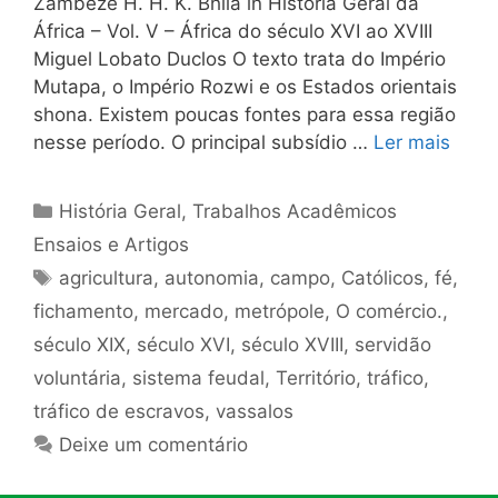
Zambeze H. H. K. Bhila in História Geral da
África – Vol. V – África do século XVI ao XVIII
Miguel Lobato Duclos O texto trata do Império
Mutapa, o Império Rozwi e os Estados orientais
shona. Existem poucas fontes para essa região
nesse período. O principal subsídio …
Ler mais
Categorias
História Geral
,
Trabalhos Acadêmicos
Ensaios e Artigos
Tags
agricultura
,
autonomia
,
campo
,
Católicos
,
fé
,
fichamento
,
mercado
,
metrópole
,
O comércio.
,
século XIX
,
século XVI
,
século XVIII
,
servidão
voluntária
,
sistema feudal
,
Território
,
tráfico
,
tráfico de escravos
,
vassalos
Deixe um comentário