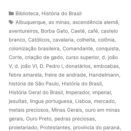
Categorias
Biblioteca
,
História do Brasil
Tags
Albuquerque
,
as minas
,
ascendência alemã
,
aventureiros
,
Borba Gato
,
Caeté
,
café
,
castelo
branco
,
Católicos
,
cavalaria
,
colheita
,
colônia
,
colonização brasileira
,
Comandante
,
conquista
,
Corte
,
criação de gado
,
curso superior
,
d. joão
V
,
d. joão VI
,
D. Pedro I
,
donatários
,
emboabas
,
febre amarela
,
freire de andrade
,
Handelmann
,
história de São Paulo
,
História do Brasil
,
História Geral do Brasil
,
Imperador
,
imperial
,
jesuítas
,
língua portuguesa
,
Lisboa
,
mercado
,
metais preciosos
,
Minas Gerais
,
ouro em minas
gerais
,
Ouro Preto
,
pedras preciosas
,
proletariado
,
Protestantes
,
província do paraná
,