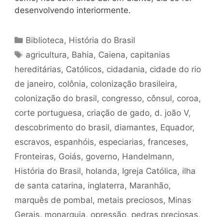
desenvolvendo interiormente.
Categorias
Biblioteca
,
História do Brasil
Tags
agricultura
,
Bahia
,
Caiena
,
capitanias
hereditárias
,
Católicos
,
cidadania
,
cidade do rio
de janeiro
,
colônia
,
colonização brasileira
,
colonização do brasil
,
congresso
,
cônsul
,
coroa
,
corte portuguesa
,
criação de gado
,
d. joão V
,
descobrimento do brasil
,
diamantes
,
Equador
,
escravos
,
espanhóis
,
especiarias
,
franceses
,
Fronteiras
,
Goiás
,
governo
,
Handelmann
,
História do Brasil
,
holanda
,
Igreja Católica
,
ilha
de santa catarina
,
inglaterra
,
Maranhão
,
marquês de pombal
,
metais preciosos
,
Minas
Gerais
,
monarquia
,
opressão
,
pedras preciosas
,