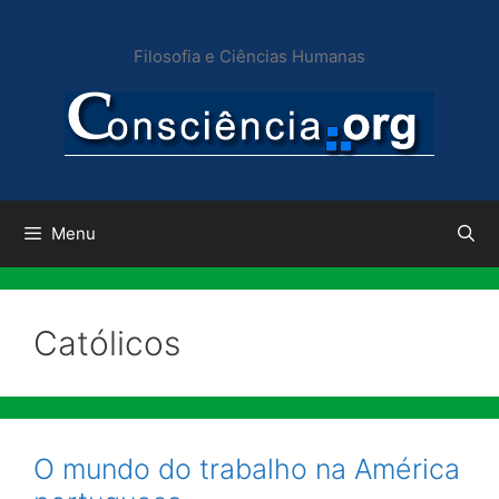
Pular
para
Filosofia e Ciências Humanas
o
conteúdo
Menu
Católicos
O mundo do trabalho na América