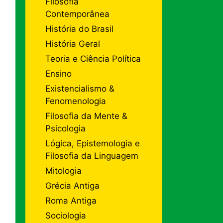
Filosofia
Contemporânea
História do Brasil
História Geral
Teoria e Ciência Política
Ensino
Existencialismo &
Fenomenologia
Filosofia da Mente &
Psicologia
Lógica, Epistemologia e
Filosofia da Linguagem
Mitologia
Grécia Antiga
Roma Antiga
Sociologia