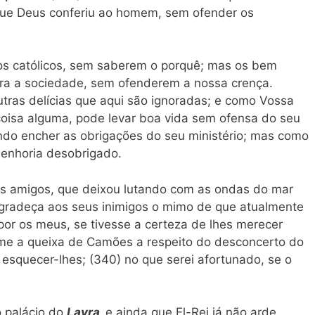
que Deus conferiu ao homem, sem ofender os
os católicos, sem saberem o porquê; mas os bem
para a sociedade, sem ofenderem a nossa crença.
tras delícias que aqui são ignoradas; e como Vossa
coisa alguma, pode levar boa vida sem ofensa do seu
rendo encher as obrigações do seu ministério; mas como
Senhoria desobrigado.
s amigos, que deixou lutando com as ondas do mar
 agradeça aos seus inimigos o mimo de que atualmente
r os meus, se tivesse a certeza de lhes merecer
me a queixa de Camões a respeito do desconcerto do
squecer-lhes; (340) no que serei afortunado, se o
 palácio do
Lavra,
e ainda que El-Rei já não arde,