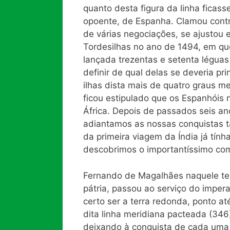
quanto desta figura da linha ficass
opoente, de Espanha. Clamou contra 
de várias negociações, se ajustou 
Tordesilhas no ano de 1494, em que
lançada trezentas e setenta légua
definir de qual delas se deveria pr
ilhas dista mais de quatro graus m
ficou estipulado que os Espanhóis 
África. Depois de passados seis an
adiantamos as nossas conquistas 
da primeira viagem da Índia já tín
descobrimos o importantíssimo com
Fernando de Magalhães naquele te
pátria, passou ao serviço do impera
certo ser a terra redonda, ponto a
dita linha meridiana pacteada (346)
deixando à conquista de cada uma 