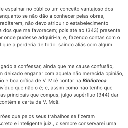
 espalhar no público um conceito vantajoso dos
enquanto se não dão a conhecer pelas obras,
reditarem, não devo atribuir o estabelecimento
 dos que me favorecem; pois até ao (343) presente
 onde pudesse adquiri-la; e, fazendo contas com o
l que a perderia de todo, saindo aliás com algum
igado a confessar, ainda que me cause confusão,
m deixado enganar com aquela não merecida opinião,
o e boa crítica de V. Mcê contar na
Biblioteca
divíduo que não o é; e, assim como não tenho que
as principais que compus, julgo supérfluo (344) dar
 contém a carta de V. Mcê.
varões que pelos seus trabalhos se fizeram
reto e inteligente juiz,, c sempre conservarei uma