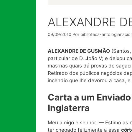
ALEXANDRE D
09/09/2010
Por
biblioteca-antologianacio
ALEXANDRE DE GUSMÃO
(Santos,
particular de D.
J
oão V; e deixou c
mas nas quais dá provas de sagacid
Retirado dos públicos negócios de
incêndio que lhe devorou a casa, 
Carta a um Enviado
Inglaterra
Meu amigo e senhor. — Estimo as n
ter chegado felizmente a essa
côrt