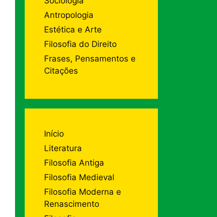
Sociologia
Antropologia
Estética e Arte
Filosofia do Direito
Frases, Pensamentos e
Citações
Início
Literatura
Filosofia Antiga
Filosofia Medieval
Filosofia Moderna e
Renascimento