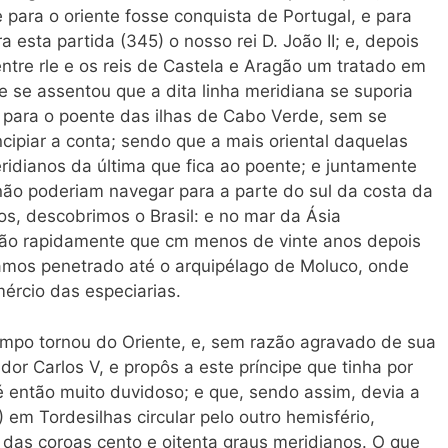
e para o oriente fosse conquista de Portugal, e para
esta partida (345) o nosso rei D. João II; e, depois
entre rle e os reis de Castela e Aragão um tratado em
 se assentou que a dita linha meridiana se suporia
s para o poente das ilhas de Cabo Verde, sem se
incipiar a conta; sendo que a mais oriental daquelas
eridianos da última que fica ao poente; e juntamente
não poderiam navegar para a parte do sul da costa da
os, descobrimos o Brasil: e no mar da Ásia
tão rapidamente que cm menos de vinte anos depois
hamos penetrado até o arquipélago de Moluco, onde
ércio das especiarias.
mpo tornou do Oriente, e, sem razão agravado de sua
dor Carlos V, e propôs a este príncipe que tinha por
té então muito duvidoso; e que, sendo assim, devia a
 em Tordesilhas circular pelo outro hemisfério,
das coroas cento e oitenta graus meridianos. O que