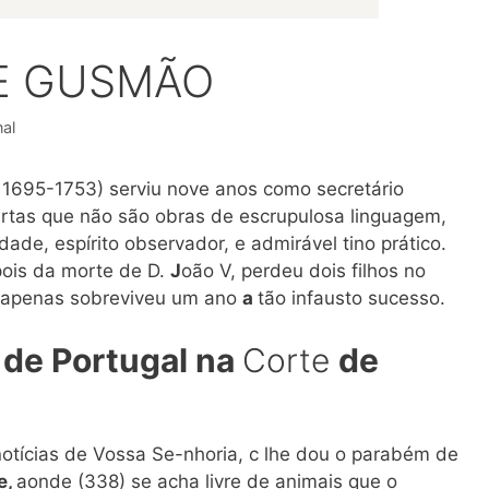
E GUSMÃO
nal
 1695-1753) serviu nove anos como secretário
artas que não são obras de escrupulosa linguagem,
ade, espírito observador, e admirável tino prático.
pois da morte de D.
J
oão V, perdeu dois filhos no
e apenas sobreviveu um ano
a
tão infausto sucesso.
 de Portugal na
Corte
de
otícias de Vossa Se-nhoria, c lhe dou o parabém de
e,
aonde (338) se acha livre de animais que o