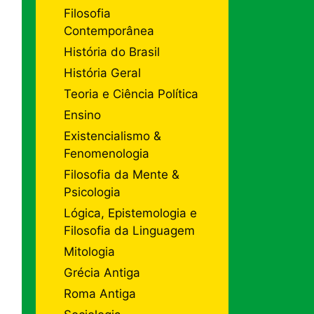
Filosofia
Contemporânea
História do Brasil
História Geral
Teoria e Ciência Política
Ensino
Existencialismo &
Fenomenologia
Filosofia da Mente &
Psicologia
Lógica, Epistemologia e
Filosofia da Linguagem
Mitologia
Grécia Antiga
Roma Antiga