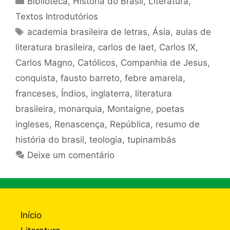
Biblioteca
,
História do Brasil
,
Literatura
,
Textos Introdutórios
Tags
academia brasileira de letras
,
Ásia
,
aulas de
literatura brasileira
,
carlos de laet
,
Carlos IX
,
Carlos Magno
,
Católicos
,
Companhia de Jesus
,
conquista
,
fausto barreto
,
febre amarela
,
franceses
,
Índios
,
inglaterra
,
literatura
brasileira
,
monarquia
,
Montaigne
,
poetas
ingleses
,
Renascença
,
República
,
resumo de
história do brasil
,
teologia
,
tupinambás
Deixe um comentário
Início