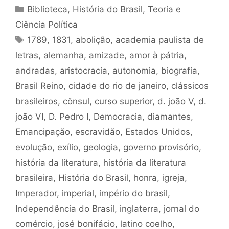
Categorias
Biblioteca
,
História do Brasil
,
Teoria e
Ciência Política
Tags
1789
,
1831
,
abolição
,
academia paulista de
letras
,
alemanha
,
amizade
,
amor à pátria
,
andradas
,
aristocracia
,
autonomia
,
biografia
,
Brasil Reino
,
cidade do rio de janeiro
,
clássicos
brasileiros
,
cônsul
,
curso superior
,
d. joão V
,
d.
joão VI
,
D. Pedro I
,
Democracia
,
diamantes
,
Emancipação
,
escravidão
,
Estados Unidos
,
evolução
,
exílio
,
geologia
,
governo provisório
,
história da literatura
,
história da literatura
brasileira
,
História do Brasil
,
honra
,
igreja
,
Imperador
,
imperial
,
império do brasil
,
Independência do Brasil
,
inglaterra
,
jornal do
comércio
,
josé bonifácio
,
latino coelho
,