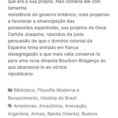
que era a sua própria. Não contaria ele com
tamanha
resistência do governo britânico, mais propenso
a favorecer a emancipação das
possessões espanholas, aos projetos de Dona
Carlota Joaquina, nascidos da justa
persuasão de que o domínio colonial da
Espanha tinha entrado em franca
desagregação e que mais valia conservá-lo
para uma nova dinastia Bourbon-Bragança do
que abandoná-lo ao vórtice
republicano.
Categorias
Biblioteca
,
Filosofia Moderna e
Renascimento
,
História do Brasil
Tags
Amazonas
,
Amazônica
,
Anexação
,
Argentina
,
Armas
,
Banda Oriental
,
Buenos