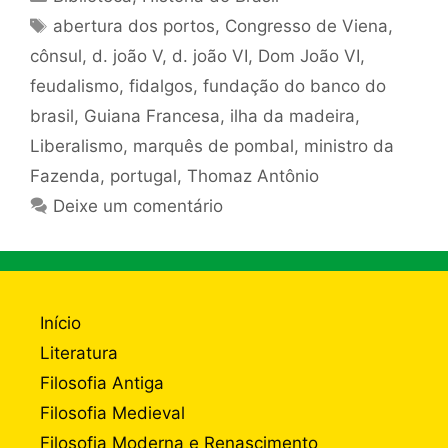
Tags
abertura dos portos
,
Congresso de Viena
,
cônsul
,
d. joão V
,
d. joão VI
,
Dom João VI
,
feudalismo
,
fidalgos
,
fundação do banco do
brasil
,
Guiana Francesa
,
ilha da madeira
,
Liberalismo
,
marquês de pombal
,
ministro da
Fazenda
,
portugal
,
Thomaz Antônio
Deixe um comentário
Início
Literatura
Filosofia Antiga
Filosofia Medieval
Filosofia Moderna e Renascimento