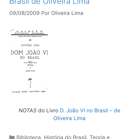
Brasil de Oliveira Lima
09/08/2009
Por
Oliveira Lima
NOTAS
do Livro
D. João VI no Brasil – de
Oliveira Lima
Categorias
Biblioteca
,
História do Brasil
,
Teoria e