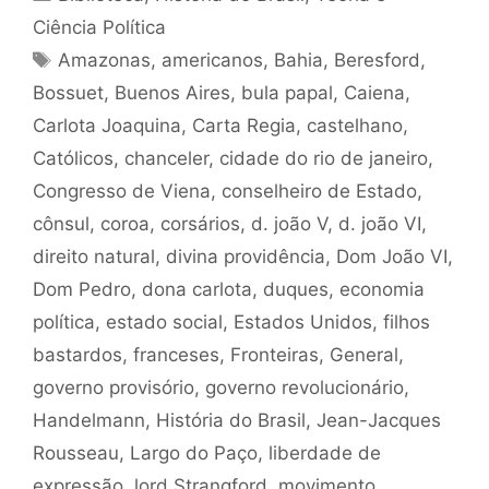
Ciência Política
Tags
Amazonas
,
americanos
,
Bahia
,
Beresford
,
Bossuet
,
Buenos Aires
,
bula papal
,
Caiena
,
Carlota Joaquina
,
Carta Regia
,
castelhano
,
Católicos
,
chanceler
,
cidade do rio de janeiro
,
Congresso de Viena
,
conselheiro de Estado
,
cônsul
,
coroa
,
corsários
,
d. joão V
,
d. joão VI
,
direito natural
,
divina providência
,
Dom João VI
,
Dom Pedro
,
dona carlota
,
duques
,
economia
política
,
estado social
,
Estados Unidos
,
filhos
bastardos
,
franceses
,
Fronteiras
,
General
,
governo provisório
,
governo revolucionário
,
Handelmann
,
História do Brasil
,
Jean-Jacques
Rousseau
,
Largo do Paço
,
liberdade de
expressão
,
lord Strangford
,
movimento