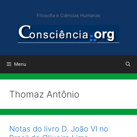
Pular
para
Filosofia e Ciências Humanas
o
conteúdo
Menu
Thomaz Antônio
Notas do livro D. João VI no