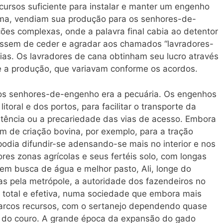
cursos suficiente para instalar e manter um engenho
rma, vendiam sua produção para os senhores-de-
ões complexas, onde a palavra final cabia ao detentor
essem de ceder e agradar aos chamados “lavradores-
as. Os lavradores de cana obtinham seu lucro através
e a produção, que variavam conforme os acordos.
dos senhores-de-engenho era a pecuária. Os engenhos
itoral e dos portos, para facilitar o transporte da
stência ou a precariedade das vias de acesso. Embora
de criação bovina, por exemplo, para a tração
 podia difundir-se adensando-se mais no interior e nos
res zonas agrícolas e seus fertéis solo, com longas
 em busca de água e melhor pasto, Ali, longe do
tas pela metrópole, a autoridade dos fazendeiros no
is total e efetiva, numa sociedade que embora mais
parcos recursos, com o sertanejo dependendo quase
s do couro. A grande época da expansão do gado