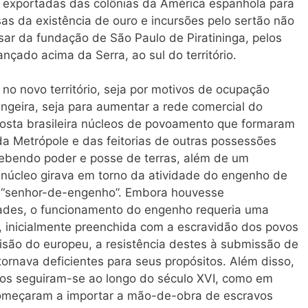
 exportadas das colônias da América espanhola para
sas da existência de ouro e incursões pelo sertão não
ar da fundação de São Paulo de Piratininga, pelos
nçado acima da Serra, ao sul do território.
 no novo território, seja por motivos de ocupação
ngeira, seja para aumentar a rede comercial do
costa brasileira núcleos de povoamento que formaram
 da Metrópole e das feitorias de outras possessões
cebendo poder e posse de terras, além de um
o núcleo girava em torno da atividade do engenho de
 “senhor-de-engenho”. Embora houvesse
idades, o funcionamento do engenho requeria uma
 inicialmente preenchida com a escravidão dos povos
visão do europeu, a resistência destes à submissão de
tornava deficientes para seus propósitos. Além disso,
dios seguiram-se ao longo do século XVI, como em
omeçaram a importar a mão-de-obra de escravos