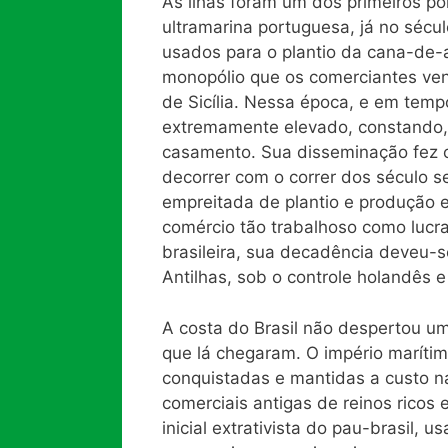
As ilhas foram um dos primeiros p
ultramarina portuguesa, já no sécu
usados para o plantio da cana-de-a
monopólio que os comerciantes ven
de Sicília. Nessa época, e em tem
extremamente elevado, constando, 
casamento. Sua disseminação fez ca
decorrer com o correr dos século se
empreitada de plantio e produção e
comércio tão trabalhoso como lucra
brasileira, sua decadência deveu-s
Antilhas, sob o controle holandês e
A costa do Brasil não despertou u
que lá chegaram. O império marítim
conquistadas e mantidas a custo n
comerciais antigas de reinos ricos
inicial extrativista do pau-brasil, u