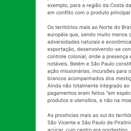
exemplo, para a região da Costa d
em conflito com o produto principal
Os territórios mais ao Norte do Br
européia que, sendo muito menos d
adversidades naturais e econômica
exportação, desenvolvendo-se conf
controle colonial, onde a presença
notáveis. Belém e São Paulo consti
ação missionárias, incursões para 
brancos acompanhados dos mestiço
Ainda não totalmente integrado ao 
pagamentos eram feitos “em espécie
produtos e utensílios, e não na mo
As províncias mais ao sul do territ
São Vicente e Sâo Paulo de Piratin
açúcar, cujo centro era nordestino.