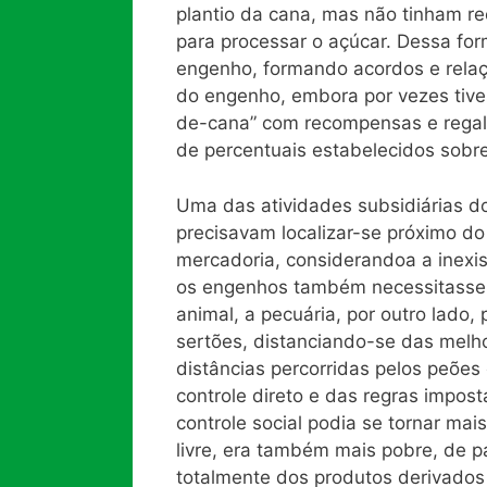
plantio da cana, mas não tinham re
para processar o açúcar. Dessa fo
engenho, formando acordos e relaç
do engenho, embora por vezes tiv
de-cana” com recompensas e regali
de percentuais estabelecidos sobr
Uma das atividades subsidiárias 
precisavam localizar-se próximo do l
mercadoria, considerandoa a inexi
os engenhos também necessitassem 
animal, a pecuária, por outro lado,
sertões, distanciando-se das melho
distâncias percorridas pelos peões
controle direto e das regras impos
controle social podia se tornar ma
livre, era também mais pobre, de 
totalmente dos produtos derivado