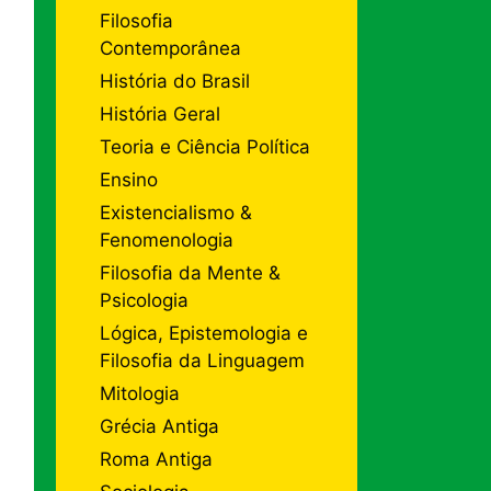
Filosofia
Contemporânea
História do Brasil
História Geral
Teoria e Ciência Política
Ensino
Existencialismo &
Fenomenologia
Filosofia da Mente &
Psicologia
Lógica, Epistemologia e
Filosofia da Linguagem
Mitologia
Grécia Antiga
Roma Antiga