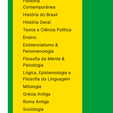
Filosofia
Contemporânea
História do Brasil
História Geral
Teoria e Ciência Política
Ensino
Existencialismo &
Fenomenologia
Filosofia da Mente &
Psicologia
Lógica, Epistemologia e
Filosofia da Linguagem
Mitologia
Grécia Antiga
Roma Antiga
Sociologia