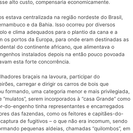
vesse alto custo, compensaria economicamente.
 estava centralizada na região nordeste do Brasil,
ernambuco e da Bahia. Isso ocorreu por diversos
olo e clima adequados para o plantio da cana e a
m os portos da Europa, para onde eram destinadas as
idental do continente africano, que alimentava o
engenhos instalados depois na então pouco povoada
tavam esta forte concorrência.
lhadores braçais na lavoura, participar do
ões, carregar e dirigir os carros de bois que
u formando, uma categoria menor e mais privilegiada,
de “mulatos”, serem incorporados à “casa Grande” como
or-do-engenho tinha representantes e encarregados
dores das fazendas, como os feitores e capitães-do-
captura de fugitivos – o que não era incomum, sendo
formando pequenas aldeias, chamadas “quilombos”, em