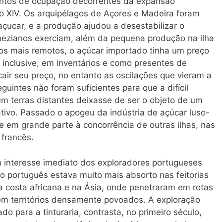
ontos de ocupação decorrentes da expansão
lo XIV. Os arquipélagos de Açores e Madeira foram
çucar, e a produção ajudou a desestabilizar o
ezianos exerciam, além da pequena produção na ilha
pos mais remotos, o açúcar importado tinha um preço
inclusive, em inventários e como presentes de
ir seu preço, no entanto as oscilações que vieram a
guintes não foram suficientes para que a difícil
m terras distantes deixasse de ser o objeto de um
tivo. Passado o apogeu da indústria de açúcar luso-
e em grande parte à concorrência de outras ilhas, nas
 francês.
m interesse imediato dos exploradores portugueses
o português estava muito mais absorto nas feitorias
a costa africana e na Ásia, onde penetraram em rotas
 em territórios densamente povoados. A exploração
sado para a tinturaria, contrasta, no primeiro século,