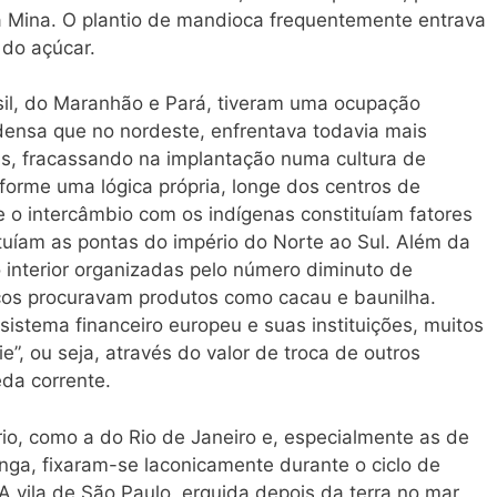
a Mina. O plantio de mandioca frequentemente entrava
 do açúcar.
asil, do Maranhão e Pará, tiveram uma ocupação
ensa que no nordeste, enfrentava todavia mais
s, fracassando na implantação numa cultura de
orme uma lógica própria, longe dos centros de
 e o intercâmbio com os indígenas constituíam fatores
tuíam as pontas do império do Norte ao Sul. Além da
o interior organizadas pelo número diminuto de
s procuravam produtos como cacau e baunilha.
sistema financeiro europeu e suas instituições, muitos
”, ou seja, através do valor de troca de outros
eda corrente.
ório, como a do Rio de Janeiro e, especialmente as de
inga, fixaram-se laconicamente durante o ciclo de
 A vila de São Paulo, erguida depois da terra no mar,