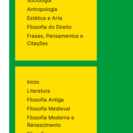
Sociologia
Antropologia
Estética e Arte
Filosofia do Direito
Frases, Pensamentos e
Citações
Início
Literatura
Filosofia Antiga
Filosofia Medieval
Filosofia Moderna e
Renascimento