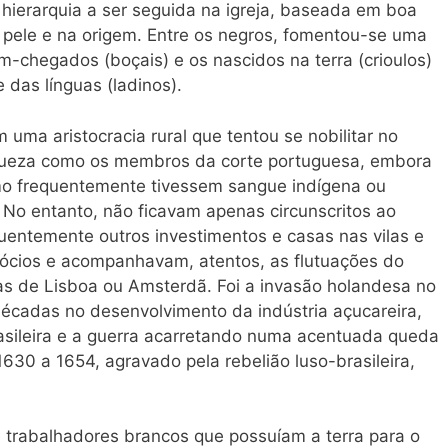
hierarquia a ser seguida na igreja, baseada em boa
 pele e na origem. Entre os negros, fomentou-se uma
m-chegados (boçais) e os nascidos na terra (crioulos)
das línguas (ladinos).
ma aristocracia rural que tentou se nobilitar no
riqueza como os membros da corte portuguesa, embora
o frequentemente tivessem sangue indígena ou
 No entanto, não ficavam apenas circunscritos ao
entemente outros investimentos e casas nas vilas e
ócios e acompanhavam, atentos, as flutuações do
as de Lisboa ou Amsterdã. Foi a invasão holandesa no
écadas no desenvolvimento da indústria açucareira,
sileira e a guerra acarretando numa acentuada queda
630 a 1654, agravado pela rebelião luso-brasileira,
trabalhadores brancos que possuíam a terra para o