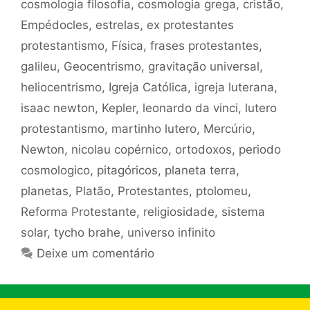
cosmologia filosofia
,
cosmologia grega
,
cristão
,
Empédocles
,
estrelas
,
ex protestantes
protestantismo
,
Física
,
frases protestantes
,
galileu
,
Geocentrismo
,
gravitação universal
,
heliocentrismo
,
Igreja Católica
,
igreja luterana
,
isaac newton
,
Kepler
,
leonardo da vinci
,
lutero
protestantismo
,
martinho lutero
,
Mercúrio
,
Newton
,
nicolau copérnico
,
ortodoxos
,
periodo
cosmologico
,
pitagóricos
,
planeta terra
,
planetas
,
Platão
,
Protestantes
,
ptolomeu
,
Reforma Protestante
,
religiosidade
,
sistema
solar
,
tycho brahe
,
universo infinito
Deixe um comentário