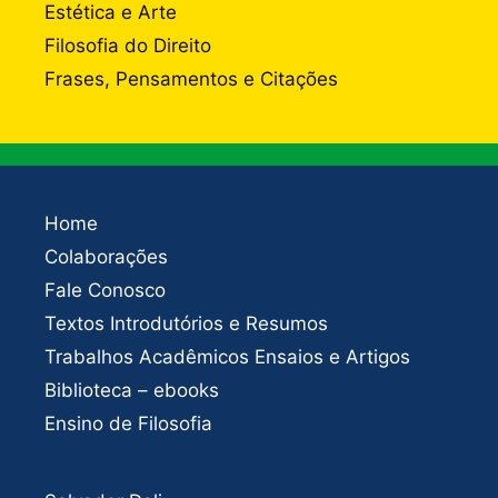
Estética e Arte
Filosofia do Direito
Frases, Pensamentos e Citações
Home
Colaborações
Fale Conosco
Textos Introdutórios e Resumos
Trabalhos Acadêmicos Ensaios e Artigos
Biblioteca – ebooks
Ensino de Filosofia