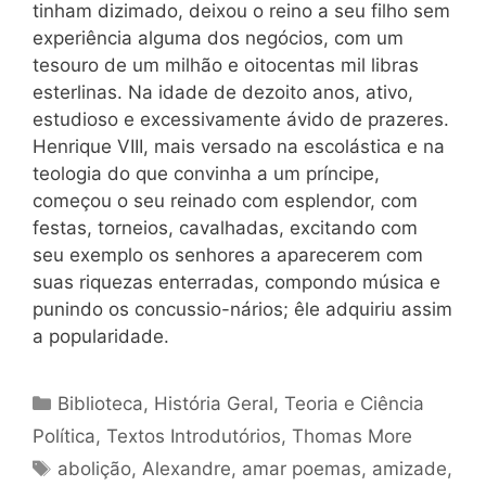
tinham dizimado, deixou o reino a seu filho sem
experiência alguma dos negócios, com um
tesouro de um milhão e oitocentas mil libras
esterlinas. Na idade de dezoito anos, ativo,
estudioso e excessivamente ávido de prazeres.
Henrique VIII, mais versado na escolástica e na
teologia do que convinha a um príncipe,
começou o seu reinado com esplendor, com
festas, torneios, cavalhadas, excitando com
seu exemplo os senhores a aparecerem com
suas riquezas
enterradas, compondo música e
punindo os concussio-nários;
êle
adquiriu assim
a popularidade.
Categorias
Biblioteca
,
História Geral
,
Teoria e Ciência
Política
,
Textos Introdutórios
,
Thomas More
Tags
abolição
,
Alexandre
,
amar poemas
,
amizade
,