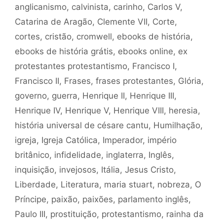
anglicanismo
,
calvinista
,
carinho
,
Carlos V
,
Catarina de Aragão
,
Clemente VII
,
Corte
,
cortes
,
cristão
,
cromwell
,
ebooks de história
,
ebooks de história grátis
,
ebooks online
,
ex
protestantes protestantismo
,
Francisco I
,
Francisco II
,
Frases
,
frases protestantes
,
Glória
,
governo
,
guerra
,
Henrique II
,
Henrique III
,
Henrique IV
,
Henrique V
,
Henrique VIII
,
heresia
,
história universal de césare cantu
,
Humilhação
,
igreja
,
Igreja Católica
,
Imperador
,
império
britânico
,
infidelidade
,
inglaterra
,
Inglês
,
inquisição
,
invejosos
,
Itália
,
Jesus Cristo
,
Liberdade
,
Literatura
,
maria stuart
,
nobreza
,
O
Príncipe
,
paixão
,
paixões
,
parlamento inglês
,
Paulo III
,
prostituição
,
protestantismo
,
rainha da