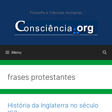
Pular
para
Filosofia e Ciências Humanas
o
conteúdo
Menu
frases protestantes
História da Inglaterra no século