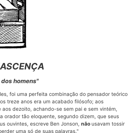
NASCENÇA
o dos homens"
s, foi uma perfeita combinação do pensador teórico
os treze anos era um acabado filósofo; aos
e aos dezoito, achando-se sem pai e sem vintém,
a orador tão eloquente, segundo dizem, que seus
eus ouvintes, escreve Ben Jonson,
não
usavam tossir
erder uma só de suas palavras."