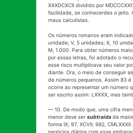
XXXDCXCII dividido por MDCCCXXI? 
facilidade, se conhecerdes o jeit
maus calculistas.
Os números romanos eram indicados 
unidade; V, 5 unidades; X, 10 unidad
M, 1.000. Para obter números maio
por essas letras, foi adotado o rec
esse risco multiplicava seu valor p
diante. Ora, o meio de conseguir 
de números pequenos. Assim 83 é r
ocorre ao representar um número q
ser escrito assim: LXXXX, mas tamb
— 10. De modo que, uma cifra meno
menor deve ser
subtraída
da maio
forma IX; 97, XCVII; 982, CMLXXXII.
negócios diários com esse embara