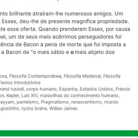
nto brilhante atraíram-lhe numerosos amigos. Um
 Essex, deu-lhe de presente magnífica propriedade.
ente essa oferta. Quando prenderam Essex, por causa
abel, um de seus mais acérrimos perseguidores foi
ência de Bacon a pena de morte que foi imposta a
 a Bacon de "o mais sábio e
o
mais abjeto dos
osa
,
Filosofia Contemporânea
,
Filosofia Medieval
,
Filosofia
Textos Introdutórios
rand russell
,
corpo humano
,
Espanha
,
Estados Unidos
,
Francis
on
,
Kepler
,
Luís XIV
,
maravilhas do conhecimento humano
,
hayyam
,
panteísmo
,
Pragmatismo
,
renascentismo
,
ricardo
Agostinho
,
tycho brahe
,
Willian James