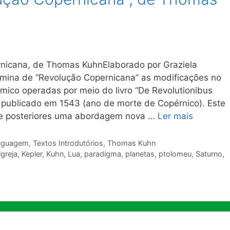
rnicana, de Thomas KuhnElaborado por Graziela
mina de “Revolução Copernicana” as modificações no
ico operadas por meio do livro “De Revolutionibus
 publicado em 1543 (ano de morte de Copérnico). Este
s e posteriores uma abordagem nova …
Ler mais
Linguagem
,
Textos Introdutórios
,
Thomas Kuhn
igreja
,
Kepler
,
Kuhn
,
Lua
,
paradigma
,
planetas
,
ptolomeu
,
Saturno
,