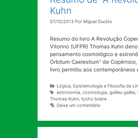
Kuhn
07/10/2013
Por
Miguel Duclós
Resumo do livro A Revolução Cope
Vitorino (UFPR) Thomas Kuhn deno
pensamento cosmológico e astronôm
Orbitum Caelestium” de Copérnico,
livro permitiu aos contemporâneo
Categorias
Lógica, Epistemologia e Filosofia da 
Tags
astronomia
,
cosmologia
,
galileu galilei
,
Thomas Kuhn
,
tycho brahe
Deixe um comentário