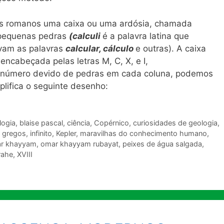
 os romanos uma caixa ou uma ardósia, chamada
 pequenas pedras
(calculi
é a palavra latina que
rivam as palavras
calcular, cálculo
e outras). A caixa
encabeçada pelas letras M, C, X, e I,
o número devido de pedras em cada coluna, podemos
plifica o seguinte desenho:
logia
,
blaise pascal
,
ciência
,
Copérnico
,
curiosidades de geologia
,
,
gregos
,
infinito
,
Kepler
,
maravilhas do conhecimento humano
,
r khayyam
,
omar khayyam rubayat
,
peixes de água salgada
,
rahe
,
XVIII