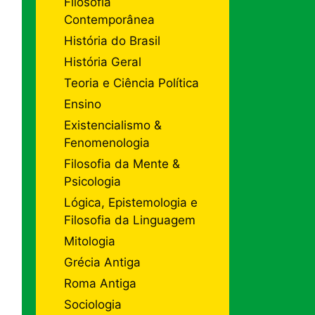
Filosofia
Contemporânea
História do Brasil
História Geral
Teoria e Ciência Política
Ensino
Existencialismo &
Fenomenologia
Filosofia da Mente &
Psicologia
Lógica, Epistemologia e
Filosofia da Linguagem
Mitologia
Grécia Antiga
Roma Antiga
Sociologia