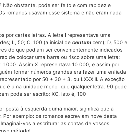
Não obstante, pode ser feito e com rapidez e
o. Os romanos usavam esse sistema e não eram nada
por certas letras. A letra I representava uma
es; L, 50; C, 100 (a inicial de
centum
cem); D, 500 e
res do que podiam ser convenientemente indicados
urso de colocar uma barra ou risco sobre uma letra;
or 1.000. Assim X representava 10.000, e assim por
alguém formar números grandes era fazer uma enfiada
epresentado por 50 + 30 + 3, ou LXXXIII. A exceção
ue é uma unidade menor que qualquer letra. 90 pode
ém pode ser escrito: XC, isto é, 100
r posta à esquerda duma maior, significa que a
r. Por exemplo: os romanos escreviam nove desta
 Imaginai-vos a escriturar as contas de vossos
çoso método!