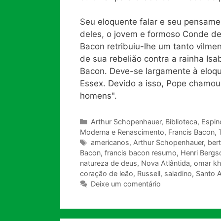
Seu eloquente falar e seu pensame
deles, o jovem e formoso Conde de
Bacon retribuiu-lhe um tanto vilm
de sua rebelião contra a rainha Is
Bacon. Deve-se largamente à eloqu
Essex. Devido a isso, Pope chamou
homens".
Categorias
Arthur Schopenhauer
,
Biblioteca
,
Espin
Moderna e Renascimento
,
Francis Bacon
,
Tags
americanos
,
Arthur Schopenhauer
,
bert
Bacon
,
francis bacon resumo
,
Henri Bergs
natureza de deus
,
Nova Atlântida
,
omar k
coração de leão
,
Russell
,
saladino
,
Santo 
Deixe um comentário