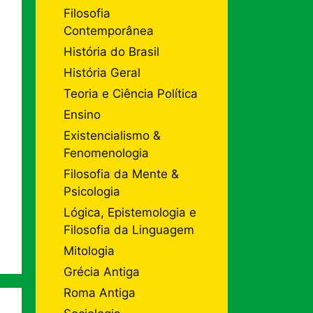
Filosofia
Contemporânea
História do Brasil
História Geral
Teoria e Ciência Política
Ensino
Existencialismo &
Fenomenologia
Filosofia da Mente &
Psicologia
Lógica, Epistemologia e
Filosofia da Linguagem
Mitologia
Grécia Antiga
Roma Antiga