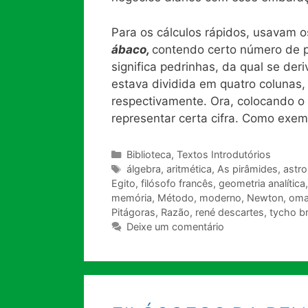
Para os cálculos rápidos, usavam
ábaco,
contendo certo número de
significa pedrinhas, da qual se de
estava dividida em quatro colunas, 
respectivamente. Ora, colocando 
representar certa cifra. Como exem
Categorias
Biblioteca
,
Textos Introdutórios
Tags
álgebra
,
aritmética
,
As pirâmides
,
astro
Egito
,
filósofo francês
,
geometria analítica
memória
,
Método
,
moderno
,
Newton
,
oma
Pitágoras
,
Razão
,
rené descartes
,
tycho b
Deixe um comentário