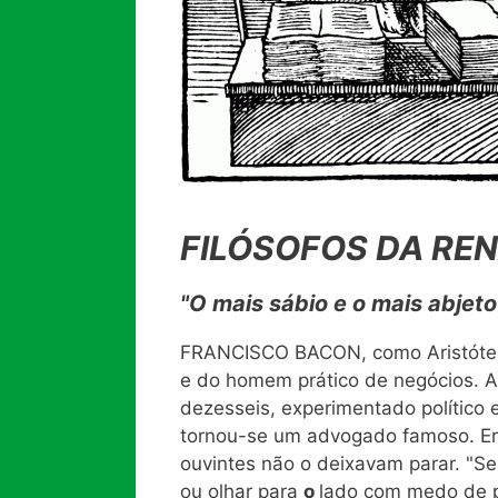
FILÓSOFOS DA RE
"O mais sábio e o mais abjet
FRANCISCO BACON, como Aristótele
e do homem prático de negócios. A
dezesseis, experimentado político 
tornou-se um advogado famoso. Er
ouvintes não o deixavam parar. "S
ou olhar para
o
lado com medo de p