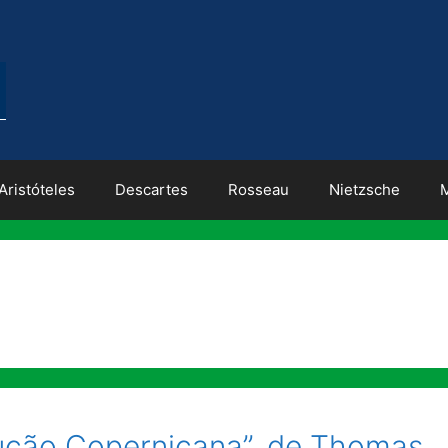
Aristóteles
Descartes
Rosseau
Nietzsche
ução Copernicana”, de Thomas