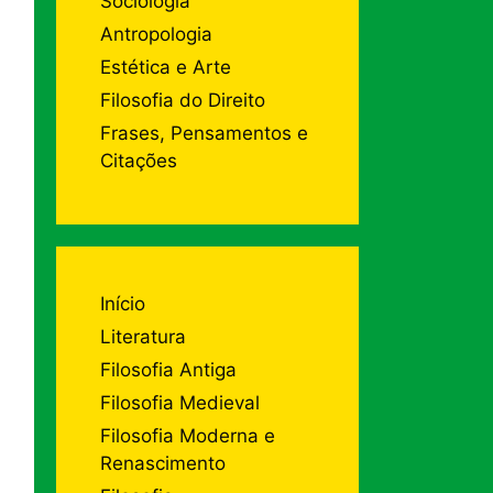
Sociologia
Antropologia
Estética e Arte
Filosofia do Direito
Frases, Pensamentos e
Citações
Início
Literatura
Filosofia Antiga
Filosofia Medieval
Filosofia Moderna e
Renascimento